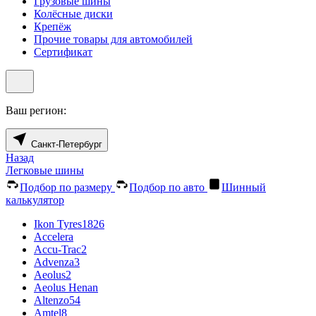
Грузовые шины
Колёсные диски
Крепёж
Прочие товары для автомобилей
Сертификат
Ваш регион:
Санкт-Петербург
Назад
Легковые шины
Подбор по размеру
Подбор по авто
Шинный
калькулятор
Ikon Tyres
1826
Accelera
Accu-Trac
2
Advenza
3
Aeolus
2
Aeolus Henan
Altenzo
54
Amtel
8