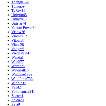
Triangle
924
Tunga
59
TyRex
12
Unigrip
65
Uniroyal
3
Unistar
74
Venom Power
84
Viatti
476
Vinmax
12
Vitour
37
Vittos
28
Voltyre
5
Vredestein
41
Wanda
1
Wanli
77
Warrior
5
Waterfall
10
Westlake
1393
Windforce
733
Winrun
16
Yazd
2
Yokohama
2241
Zeetex
1
Zelda
20
Zeta
9