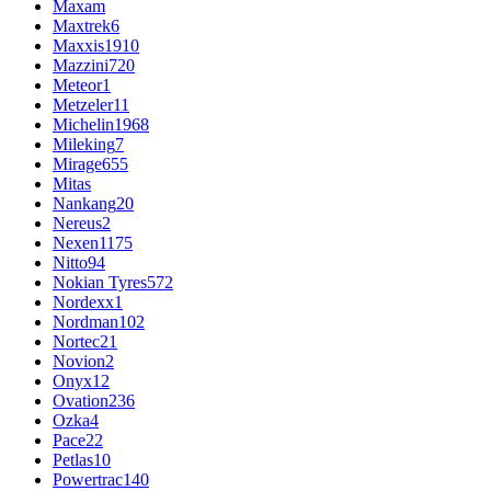
Maxam
Maxtrek
6
Maxxis
1910
Mazzini
720
Meteor
1
Metzeler
11
Michelin
1968
Mileking
7
Mirage
655
Mitas
Nankang
20
Nereus
2
Nexen
1175
Nitto
94
Nokian Tyres
572
Nordexx
1
Nordman
102
Nortec
21
Novion
2
Onyx
12
Ovation
236
Ozka
4
Pace
22
Petlas
10
Powertrac
140