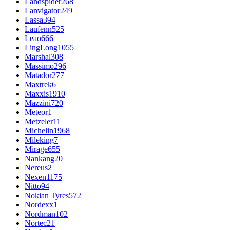
Landspider
268
Lanvigator
249
Lassa
394
Laufenn
525
Leao
666
LingLong
1055
Marshal
308
Massimo
296
Matador
277
Maxtrek
6
Maxxis
1910
Mazzini
720
Meteor
1
Metzeler
11
Michelin
1968
Mileking
7
Mirage
655
Nankang
20
Nereus
2
Nexen
1175
Nitto
94
Nokian Tyres
572
Nordexx
1
Nordman
102
Nortec
21