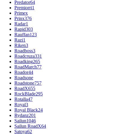
Predator
64
Premiorri
1
Primex
Prinx
376
Radar
1
Rapid
303
Rauffan
123
Razi
1
Riken
3
Roadboss
3
Roadcruza
331
Roadking
265
RoadMarch
77
Roador
44
Roadsone
Roadstone
757
RoadX
655
RockBlade
295
Rotalla
47
Royal
3
Royal Black
24
Rydanz
201
Sailun
1046
Sailun RoadX
64
Satoya
62