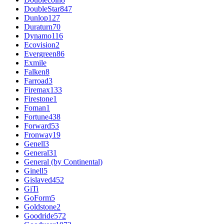
DoubleStar
847
Dunlop
127
Duraturn
70
Dynamo
116
Ecovision
2
Evergreen
86
Exmile
Falken
8
Farroad
3
Firemax
133
Firestone
1
Foman
1
Fortune
438
Forward
53
Fronway
19
Genell
3
General
31
General (by Continental)
Ginell
5
Gislaved
452
GiTi
GoForm
5
Goldstone
2
Goodride
572