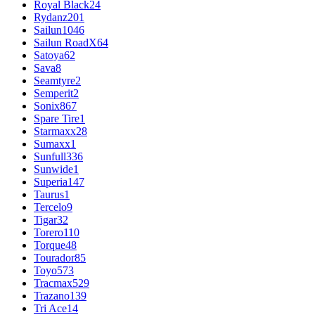
Royal Black
24
Rydanz
201
Sailun
1046
Sailun RoadX
64
Satoya
62
Sava
8
Seamtyre
2
Semperit
2
Sonix
867
Spare Tire
1
Starmaxx
28
Sumaxx
1
Sunfull
336
Sunwide
1
Superia
147
Taurus
1
Tercelo
9
Tigar
32
Torero
110
Torque
48
Tourador
85
Toyo
573
Tracmax
529
Trazano
139
Tri Ace
14