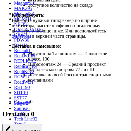
Magnum
10
доступное количество на складе
MAK
295
Megami
83
Как подобрать:
MOMO
1
Выберите нужный типоразмер по ширине
NEO
58
протектора, высоте профиля и посадочному
OFF-ROAD
36
диаметру в таблице ниже. Или воспользуйтесь
ORW
3
фильтром
в верхней части страницы.
PDW
30
Race
11
Доставка и самовывоз:
Renault
1
Магазин на Таллинском — Таллинское
Replay
1980
шоссе, 190
REPLICA
2
Шиномонтаж 24 — Средний проспект
Replica FR
4
Васильевского острова 77 лит Ш
RepliKey
2
Доставка по всей России транспортными
RGW
27
компаниями
RoadWiz
1
RST
190
SDT
10
SST
77
Отзывы
0
Steger
2
Sunrise
1
Отзывы
0
Tech
8
Tech Line
32
Topu
6
Trebl
608
Написать отзыв