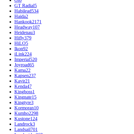
Gt
6
GT Radial
5
Habilead
534
Haida
2
Hankook
2171
Headway
107
Heidenau
3
Hifly
379
HiLO
5
Ikon
92
iLink
224
Imperial
520
Joyroad
65
Kama
22
Kapsen
237
Kavir
21
Kenda
47
Kingboss
1
Kingnate
15
Kingtyre
3
Kormoran
10
Kumho
2298
Kustone
124
Landrock
3
Landsail
701