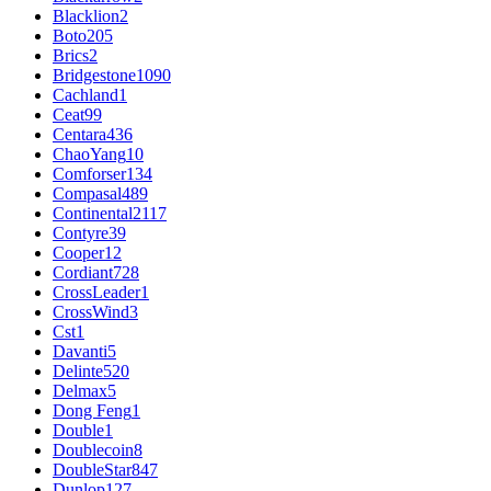
Blacklion
2
Boto
205
Brics
2
Bridgestone
1090
Cachland
1
Ceat
99
Centara
436
ChaoYang
10
Comforser
134
Compasal
489
Continental
2117
Contyre
39
Cooper
12
Cordiant
728
CrossLeader
1
CrossWind
3
Cst
1
Davanti
5
Delinte
520
Delmax
5
Dong Feng
1
Double
1
Doublecoin
8
DoubleStar
847
Dunlop
127