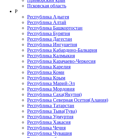
Приморский край
Псковская область
Р
Республика Адыгея
Республика Алтай
Республика Башкортостан
Республика Бурятия
Республика Дагестан
Республика Ингушетия
Республика Кабардино-Балкария
Республика Калмыкия
Республика Карачаево-Черкеcия
Республика Карелия
Республика Коми
Республика Крым
Республика Марий-Эл
Республика Мордовия
Республика Саха(Якутия)
Республика Северная Осетия(Алания)
Республика Татарстан
Республика Тыва(Тува)
Республика Удмуртия
Республика Хакасия
Республика Чечня
Республика Чувашия