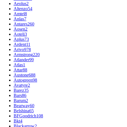
Aeolus
2
Altenzo
54
Amtel
8
Anlas
7
Antares
260
Aosen
2
Aoteli
3
Aplus
73
Ardent
11
Arivo
978
Armstrong
220
Atlander
99
Atlas
1
Attar
88
Austone
688
Autogreen
98
Avatyre
2
Barez
35
Bars
86
Barum
2
Bearway
60
Belshina
65
BFGoodrich
108
Bkt
4
Blackarrow
2