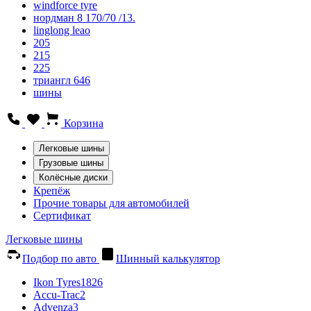
windforce tyre
нордман 8 170/70 /13.
linglong leao
205
215
225
триангл 646
шины
Корзина
Легковые шины
Грузовые шины
Колёсные диски
Крепёж
Прочие товары для автомобилей
Сертификат
Легковые шины
Подбор по авто
Шинный калькулятор
Ikon Tyres
1826
Accu-Trac
2
Advenza
3