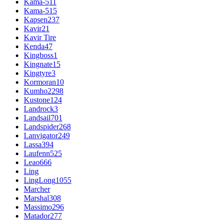
Kama-511
Kama-515
Kapsen
237
Kavir
21
Kavir Tire
Kenda
47
Kingboss
1
Kingnate
15
Kingtyre
3
Kormoran
10
Kumho
2298
Kustone
124
Landrock
3
Landsail
701
Landspider
268
Lanvigator
249
Lassa
394
Laufenn
525
Leao
666
Ling
LingLong
1055
Marcher
Marshal
308
Massimo
296
Matador
277