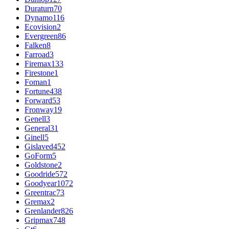
Duraturn
70
Dynamo
116
Ecovision
2
Evergreen
86
Falken
8
Farroad
3
Firemax
133
Firestone
1
Foman
1
Fortune
438
Forward
53
Fronway
19
Genell
3
General
31
Ginell
5
Gislaved
452
GoForm
5
Goldstone
2
Goodride
572
Goodyear
1072
Greentrac
73
Gremax
2
Grenlander
826
Gripmax
748