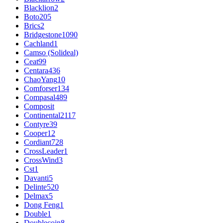
Blacklion
2
Boto
205
Brics
2
Bridgestone
1090
Cachland
1
Camso (Solideal)
Ceat
99
Centara
436
ChaoYang
10
Comforser
134
Compasal
489
Composit
Continental
2117
Contyre
39
Cooper
12
Cordiant
728
CrossLeader
1
CrossWind
3
Cst
1
Davanti
5
Delinte
520
Delmax
5
Dong Feng
1
Double
1
Doublecoin
8