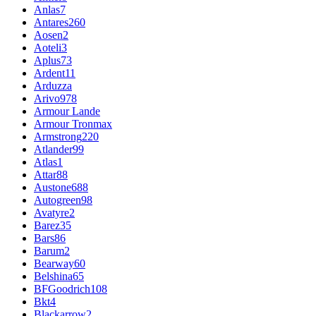
Anlas
7
Antares
260
Aosen
2
Aoteli
3
Aplus
73
Ardent
11
Arduzza
Arivo
978
Armour Lande
Armour Tronmax
Armstrong
220
Atlander
99
Atlas
1
Attar
88
Austone
688
Autogreen
98
Avatyre
2
Barez
35
Bars
86
Barum
2
Bearway
60
Belshina
65
BFGoodrich
108
Bkt
4
Blackarrow
2