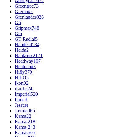
Goodyear
1072
Greentrac
73
Gremax
2
Grenlander
826
Gri
Gripmax
748
Gt
6
GT Radial
5
Habilead
534
Haida
2
Hankook
2171
Headway
107
Heidenau
3
Hifly
379
HiLO
5
Ikon
92
iLink
224
Imperial
520
Inroad
Jesstire
Joyroad
65
Kama
22
Kama-218
Kama-243
Kama-505