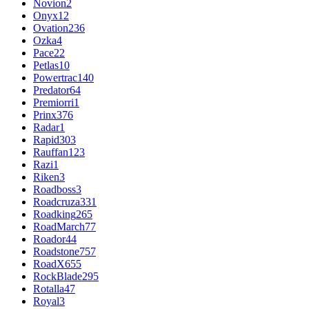
Novion
2
Onyx
12
Ovation
236
Ozka
4
Pace
22
Petlas
10
Powertrac
140
Predator
64
Premiorri
1
Prinx
376
Radar
1
Rapid
303
Rauffan
123
Razi
1
Riken
3
Roadboss
3
Roadcruza
331
Roadking
265
RoadMarch
77
Roador
44
Roadstone
757
RoadX
655
RockBlade
295
Rotalla
47
Royal
3