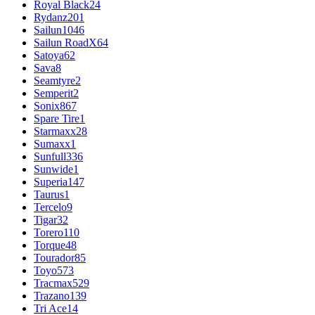
Royal Black
24
Rydanz
201
Sailun
1046
Sailun RoadX
64
Satoya
62
Sava
8
Seamtyre
2
Semperit
2
Sonix
867
Spare Tire
1
Starmaxx
28
Sumaxx
1
Sunfull
336
Sunwide
1
Superia
147
Taurus
1
Tercelo
9
Tigar
32
Torero
110
Torque
48
Tourador
85
Toyo
573
Tracmax
529
Trazano
139
Tri Ace
14