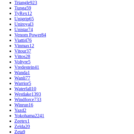
Triangle
923
Tunga
59
TyRex
12
Unigrip
65
Uniroyal
3
Unistar
74
Venom Power
84
Viatti
476
Vinmax
12
Vitour
37
Vittos
28
Voltyre
5
Vredestein
41
Wanda
1
Wanli
77
Warrior
5
Waterfall
10
Westlake
1393
Windforce
733
Winrun
16
Yazd
2
Yokohama
2241
Zeetex
1
Zelda
20
Zeta
9