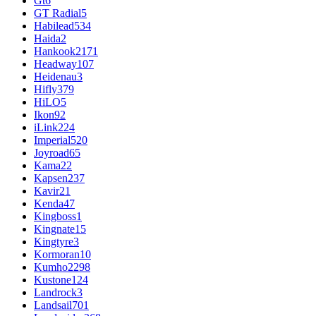
Gt
6
GT Radial
5
Habilead
534
Haida
2
Hankook
2171
Headway
107
Heidenau
3
Hifly
379
HiLO
5
Ikon
92
iLink
224
Imperial
520
Joyroad
65
Kama
22
Kapsen
237
Kavir
21
Kenda
47
Kingboss
1
Kingnate
15
Kingtyre
3
Kormoran
10
Kumho
2298
Kustone
124
Landrock
3
Landsail
701