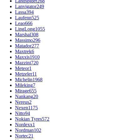
Landspider
268
Lanvigator
249
Lassa
394
Laufenn
525
Leao
666
LingLong
1055
Marshal
308
Massimo
296
Matador
277
Maxtrek
6
Maxxis
1910
Mazzini
720
Meteor
1
Metzeler
11
Michelin
1968
Mileking
7
Mirage
655
Nankang
20
Nereus
2
Nexen
1175
Nitto
94
Nokian Tyres
572
Nordexx
1
Nordman
102
Nortec
21