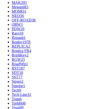
MAK
295
Megami
83
MOMO
1
NEO
56
OFF-ROAD
38
ORW
3
PDW
29
Race
10
Renault
1
Replay
1978
REPLICA
2
Replica FR
4
RepliKey
2
RGW
25
RoadWiz
1
RST
187
SDT
10
SST
77
Steger
2
Sunrise
1
Tech
9
Tech Line
32
Topu
6
Trebl
608
Venti
99