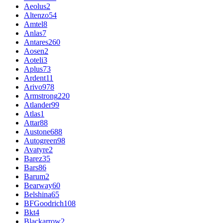
Aeolus
2
Altenzo
54
Amtel
8
Anlas
7
Antares
260
Aosen
2
Aoteli
3
Aplus
73
Ardent
11
Arivo
978
Armstrong
220
Atlander
99
Atlas
1
Attar
88
Austone
688
Autogreen
98
Avatyre
2
Barez
35
Bars
86
Barum
2
Bearway
60
Belshina
65
BFGoodrich
108
Bkt
4
Blackarrow
2