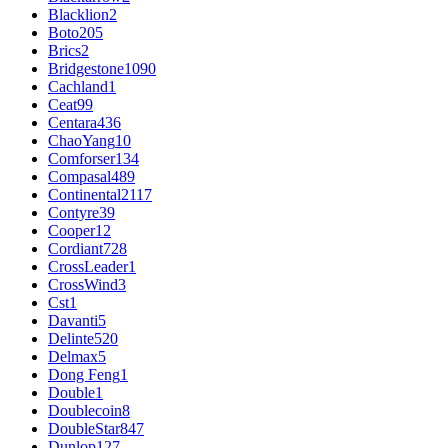
Blacklion
2
Boto
205
Brics
2
Bridgestone
1090
Cachland
1
Ceat
99
Centara
436
ChaoYang
10
Comforser
134
Compasal
489
Continental
2117
Contyre
39
Cooper
12
Cordiant
728
CrossLeader
1
CrossWind
3
Cst
1
Davanti
5
Delinte
520
Delmax
5
Dong Feng
1
Double
1
Doublecoin
8
DoubleStar
847
Dunlop
127