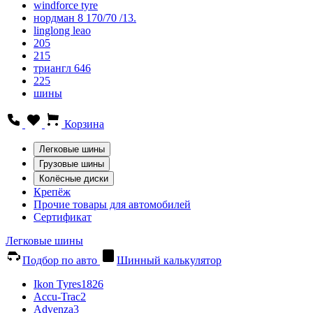
windforce tyre
нордман 8 170/70 /13.
linglong leao
205
215
триангл 646
225
шины
Корзина
Легковые шины
Грузовые шины
Колёсные диски
Крепёж
Прочие товары для автомобилей
Сертификат
Легковые шины
Подбор по авто
Шинный калькулятор
Ikon Tyres
1826
Accu-Trac
2
Advenza
3