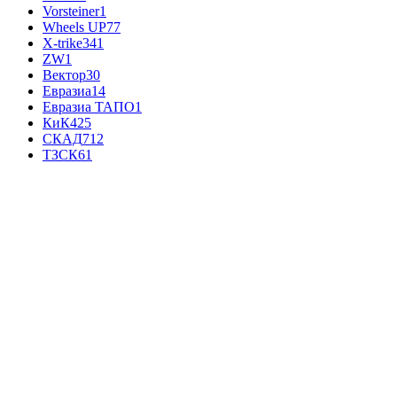
Vorsteiner
1
Wheels UP
77
X-trike
341
ZW
1
Вектор
30
Евразиа
14
Евразиа ТАПО
1
КиК
425
СКАД
712
ТЗСК
61