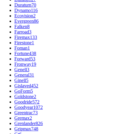
Duraturn
70
Dynamo
116
Ecovision
2
Evergreen
86
Falken
8
Farroad
3
Firemax
133
Firestone
1
Foman
1
Fortune
438
Forward
53
Fronway
19
Genell
3
General
31
Ginell
5
Gislaved
452
GoForm
5
Goldstone
2
Goodride
572
Goodyear
1072
Greentrac
73
Gremax
2
Grenlander
826
Gripmax
748