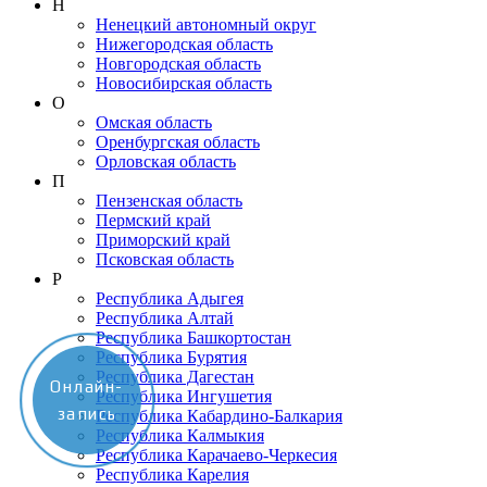
Н
Ненецкий автономный округ
Нижегородская область
Новгородская область
Новосибирская область
О
Омская область
Оренбургская область
Орловская область
П
Пензенская область
Пермский край
Приморский край
Псковская область
Р
Республика Адыгея
Республика Алтай
Республика Башкортостан
Республика Бурятия
Республика Дагестан
Онлайн-
Республика Ингушетия
запись
Республика Кабардино-Балкария
Республика Калмыкия
Республика Карачаево-Черкеcия
Республика Карелия