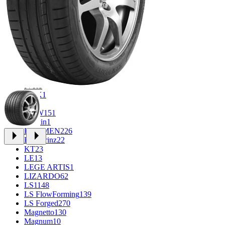
CROSS_STREET
30
Eurodisk
1
FF
34
GR
71
Grizzly
3
iFree
1005
iFree Original
53
Ikon
1
INFORGED
1
IVR
1
K&K
1
K7
2
KDW
151
Keskin
1
KHOMEN
226
Kronprinz
22
KT
23
LE
13
LEGE ARTIS
1
LIZARDO
62
LS
1148
LS FlowForming
139
LS Forged
270
Magnetto
130
Magnum
10