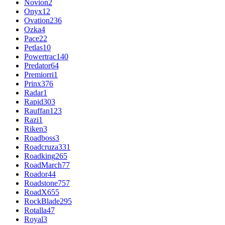
Novion
2
Onyx
12
Ovation
236
Ozka
4
Pace
22
Petlas
10
Powertrac
140
Predator
64
Premiorri
1
Prinx
376
Radar
1
Rapid
303
Rauffan
123
Razi
1
Riken
3
Roadboss
3
Roadcruza
331
Roadking
265
RoadMarch
77
Roador
44
Roadstone
757
RoadX
655
RockBlade
295
Rotalla
47
Royal
3