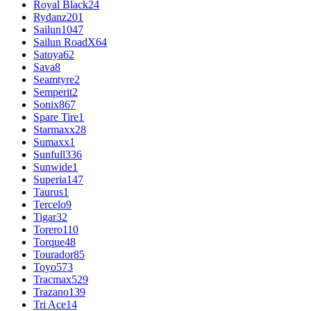
Royal Black
24
Rydanz
201
Sailun
1047
Sailun RoadX
64
Satoya
62
Sava
8
Seamtyre
2
Semperit
2
Sonix
867
Spare Tire
1
Starmaxx
28
Sumaxx
1
Sunfull
336
Sunwide
1
Superia
147
Taurus
1
Tercelo
9
Tigar
32
Torero
110
Torque
48
Tourador
85
Toyo
573
Tracmax
529
Trazano
139
Tri Ace
14