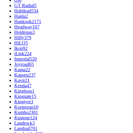
Gt
6
GT Radial
5
Habilead
534
Haida
2
Hankook
2171
Headway
107
Heidenau
3
Hifly
379
HiLO
5
Ikon
92
iLink
224
Imperial
520
Joyroad
65
Kama
22
Kapsen
237
Kavir
21
Kenda
47
Kingboss
1
Kingnate
15
Kingtyre
3
Kormoran
10
Kumho
2301
Kustone
124
Landrock
3
Landsail
701