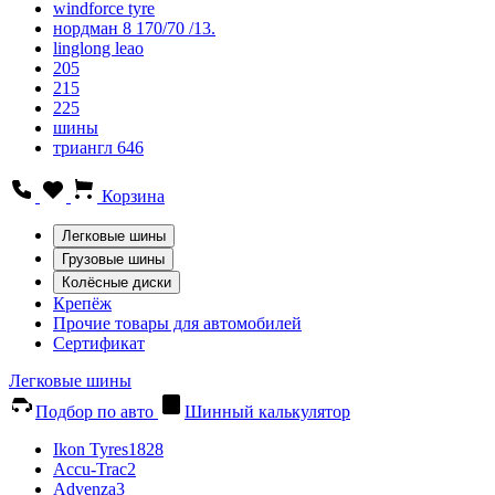
windforce tyre
нордман 8 170/70 /13.
linglong leao
205
215
225
шины
триангл 646
Корзина
Легковые шины
Грузовые шины
Колёсные диски
Крепёж
Прочие товары для автомобилей
Сертификат
Легковые шины
Подбор по авто
Шинный калькулятор
Ikon Tyres
1828
Accu-Trac
2
Advenza
3