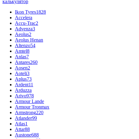
калькулятор
Ikon Tyres
1828
Accelera
Accu-Trac
2
Advenza
3
Aeolus
2
Aeolus Henan
Altenzo
54
Amtel
8
Anlas
7
Antares
260
Aosen
2
Aoteli
3
Aplus
73
Ardent
11
Arduzza
Arivo
978
Armour Lande
Armour Tronmax
Armstrong
220
Atlander
99
Atlas
1
Attar
88
Austone
688