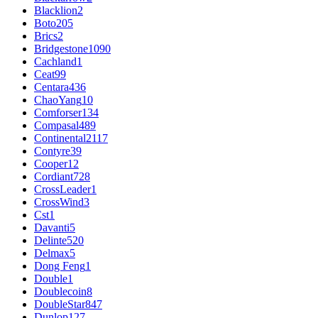
Blacklion
2
Boto
205
Brics
2
Bridgestone
1090
Cachland
1
Ceat
99
Centara
436
ChaoYang
10
Comforser
134
Compasal
489
Continental
2117
Contyre
39
Cooper
12
Cordiant
728
CrossLeader
1
CrossWind
3
Cst
1
Davanti
5
Delinte
520
Delmax
5
Dong Feng
1
Double
1
Doublecoin
8
DoubleStar
847
Dunlop
127