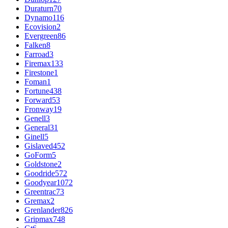
Duraturn
70
Dynamo
116
Ecovision
2
Evergreen
86
Falken
8
Farroad
3
Firemax
133
Firestone
1
Foman
1
Fortune
438
Forward
53
Fronway
19
Genell
3
General
31
Ginell
5
Gislaved
452
GoForm
5
Goldstone
2
Goodride
572
Goodyear
1072
Greentrac
73
Gremax
2
Grenlander
826
Gripmax
748