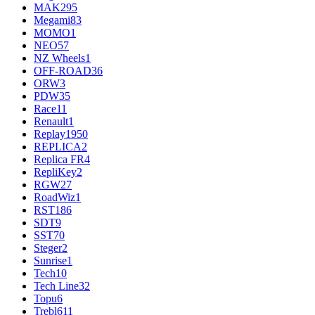
MAK
295
Megami
83
MOMO
1
NEO
57
NZ Wheels
1
OFF-ROAD
36
ORW
3
PDW
35
Race
11
Renault
1
Replay
1950
REPLICA
2
Replica FR
4
RepliKey
2
RGW
27
RoadWiz
1
RST
186
SDT
9
SST
70
Steger
2
Sunrise
1
Tech
10
Tech Line
32
Topu
6
Trebl
611