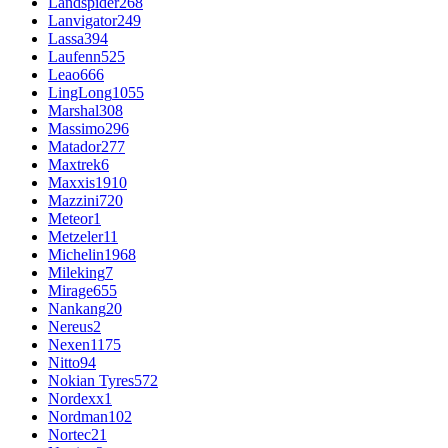
Landspider
268
Lanvigator
249
Lassa
394
Laufenn
525
Leao
666
LingLong
1055
Marshal
308
Massimo
296
Matador
277
Maxtrek
6
Maxxis
1910
Mazzini
720
Meteor
1
Metzeler
11
Michelin
1968
Mileking
7
Mirage
655
Nankang
20
Nereus
2
Nexen
1175
Nitto
94
Nokian Tyres
572
Nordexx
1
Nordman
102
Nortec
21