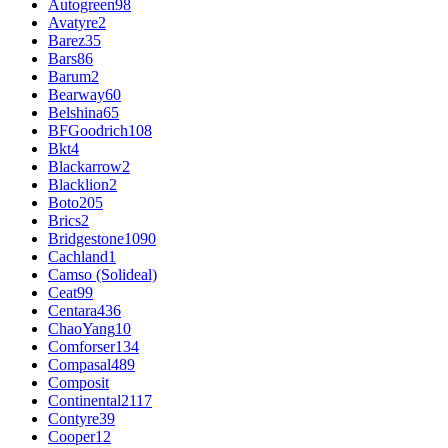
Autogreen
98
Avatyre
2
Barez
35
Bars
86
Barum
2
Bearway
60
Belshina
65
BFGoodrich
108
Bkt
4
Blackarrow
2
Blacklion
2
Boto
205
Brics
2
Bridgestone
1090
Cachland
1
Camso (Solideal)
Ceat
99
Centara
436
ChaoYang
10
Comforser
134
Compasal
489
Composit
Continental
2117
Contyre
39
Cooper
12