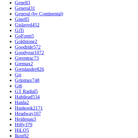
Genell
3
General
31
General (by Continental)
Ginell
5
Gislaved
452
GiTi
GoForm
5
Goldstone
2
Goodride
572
Goodyear
1072
Greentrac
73
Gremax
2
Grenlander
826
Gri
Gripmax
748
Gt
6
GT Radial
5
Habilead
534
Haida
2
Hankook
2171
Headway
107
Heidenau
3
Hifly
379
HiLO
5
Ikon
92