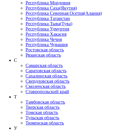
Республика Мордовия
Республика Саха(Якутия)
Республика Северная Осетия(Алания)
Республика Татарстан
Республика Тыва(Тува)
Республика Удмуртия
Республика Хакасия
Республика Чечня
Республика Чувашия
Ростовская область
Рязанская область
С
Самарская область
Саратовская область
Сахалинская область
Свердловская область
Смоленская область
Ставропольский край
Т
Тамбовская область
Тверская область
Томская область
Тульская область
Тюменская область
У