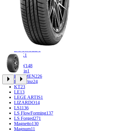
CROSS_STREET
31
Eurodisk
1
FF
30
FR REPLICA
1
GR
34
Grizzly
3
iFree
933
iFree Original
49
Ikon
1
INFORGED
1
K&K
1
K7
2
KDW
148
Keskin
1
KHOMEN
226
Kronprinz
24
KT
23
LE
13
LEGE ARTIS
1
LIZARDO
14
LS
1136
LS FlowForming
137
LS Forged
271
Magnetto
130
Magnum
11