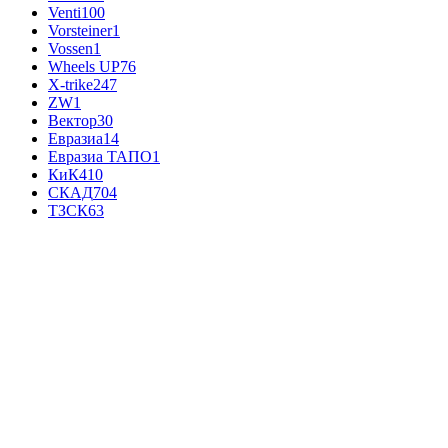
Venti
100
Vorsteiner
1
Vossen
1
Wheels UP
76
X-trike
247
ZW
1
Вектор
30
Евразиа
14
Евразиа ТАПО
1
КиК
410
СКАД
704
ТЗСК
63