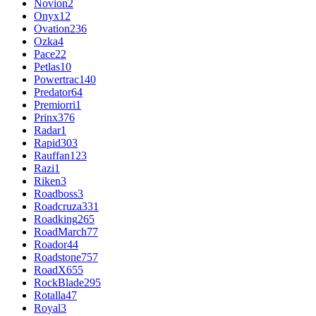
Novion
2
Onyx
12
Ovation
236
Ozka
4
Pace
22
Petlas
10
Powertrac
140
Predator
64
Premiorri
1
Prinx
376
Radar
1
Rapid
303
Rauffan
123
Razi
1
Riken
3
Roadboss
3
Roadcruza
331
Roadking
265
RoadMarch
77
Roador
44
Roadstone
757
RoadX
655
RockBlade
295
Rotalla
47
Royal
3