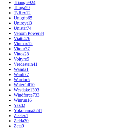
Triangle
924
Tunga
59
TyRex
12
Unigrip
65
Uniroyal
3
Unistar
74
Venom Power
84
Viatti
476
Vinmax
12
Vitour
37
Vittos
28
Voltyre
5
Vredestein
41
Wanda
1
Wanli
77
Warrior
5
Waterfall
10
Westlake
1393
Windforce
733
Winrun
16
Yazd
2
Yokohama
2241
Zeetex
1
Zelda
20
Zeta
9