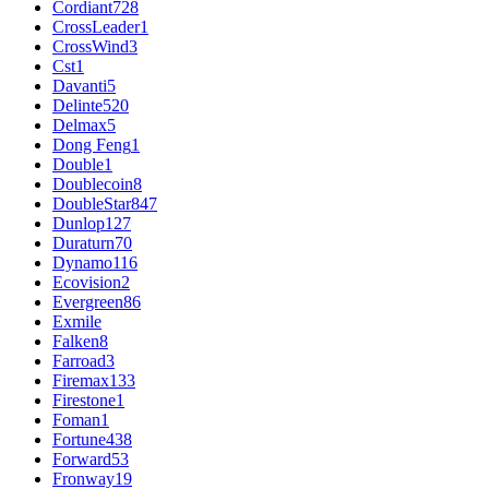
Cordiant
728
CrossLeader
1
CrossWind
3
Cst
1
Davanti
5
Delinte
520
Delmax
5
Dong Feng
1
Double
1
Doublecoin
8
DoubleStar
847
Dunlop
127
Duraturn
70
Dynamo
116
Ecovision
2
Evergreen
86
Exmile
Falken
8
Farroad
3
Firemax
133
Firestone
1
Foman
1
Fortune
438
Forward
53
Fronway
19