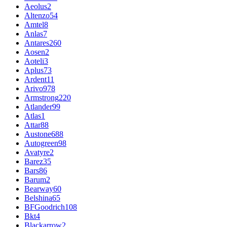
Aeolus
2
Altenzo
54
Amtel
8
Anlas
7
Antares
260
Aosen
2
Aoteli
3
Aplus
73
Ardent
11
Arivo
978
Armstrong
220
Atlander
99
Atlas
1
Attar
88
Austone
688
Autogreen
98
Avatyre
2
Barez
35
Bars
86
Barum
2
Bearway
60
Belshina
65
BFGoodrich
108
Bkt
4
Blackarrow
2