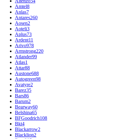
Altenzo
54
Amtel
8
Anlas
7
Antares
260
Aosen
2
Aoteli
3
Aplus
73
Ardent
11
Arivo
978
Armstrong
220
Atlander
99
Atlas
1
Attar
88
Austone
688
Autogreen
98
Avatyre
2
Barez
35
Bars
86
Barum
2
Bearway
60
Belshina
65
BFGoodrich
108
Bkt
4
Blackarrow
2
Blacklion
2