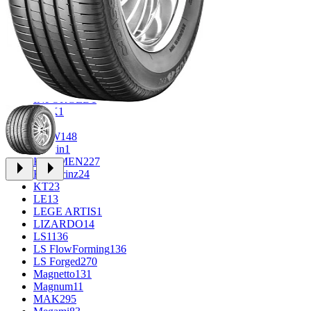
FF
30
FR REPLICA
1
GR
34
Grizzly
3
iFree
912
iFree Original
49
Ikon
1
INFORGED
1
K&K
1
K7
2
KDW
148
Keskin
1
KHOMEN
227
Kronprinz
24
KT
23
LE
13
LEGE ARTIS
1
LIZARDO
14
LS
1136
LS FlowForming
136
LS Forged
270
Magnetto
131
Magnum
11
MAK
295