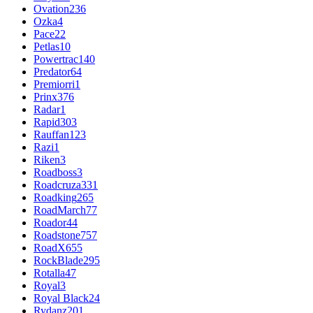
Ovation
236
Ozka
4
Pace
22
Petlas
10
Powertrac
140
Predator
64
Premiorri
1
Prinx
376
Radar
1
Rapid
303
Rauffan
123
Razi
1
Riken
3
Roadboss
3
Roadcruza
331
Roadking
265
RoadMarch
77
Roador
44
Roadstone
757
RoadX
655
RockBlade
295
Rotalla
47
Royal
3
Royal Black
24
Rydanz
201