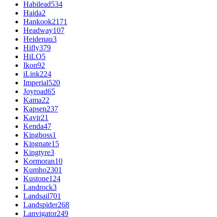
Habilead
534
Haida
2
Hankook
2171
Headway
107
Heidenau
3
Hifly
379
HiLO
5
Ikon
92
iLink
224
Imperial
520
Joyroad
65
Kama
22
Kapsen
237
Kavir
21
Kenda
47
Kingboss
1
Kingnate
15
Kingtyre
3
Kormoran
10
Kumho
2301
Kustone
124
Landrock
3
Landsail
701
Landspider
268
Lanvigator
249