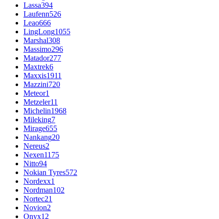
Lassa
394
Laufenn
526
Leao
666
LingLong
1055
Marshal
308
Massimo
296
Matador
277
Maxtrek
6
Maxxis
1911
Mazzini
720
Meteor
1
Metzeler
11
Michelin
1968
Mileking
7
Mirage
655
Nankang
20
Nereus
2
Nexen
1175
Nitto
94
Nokian Tyres
572
Nordexx
1
Nordman
102
Nortec
21
Novion
2
Onyx
12