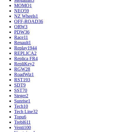
Megami
83
MOMO
1
NEO
59
NZ Wheels
1
OFF-ROAD
36
ORW
3
PDW
36
Race
11
Renault
1
Replay
1944
REPLICA
2
Replica FR
4
RepliKey
2
RGW
28
RoadWiz
1
RST
193
SDT
9
SST
70
Steger
2
Sunrise
1
Tech
10
Tech Line
32
Topu
6
Trebl
611
Venti
100