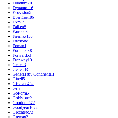
Duraturn
70
Dynamo
116
Ecovision
2
Evergreen
86
Exmile
Falken
8
Farroad
3
Firemax
133
Firestone
1
Foman
1
Fortune
438
Forward
53
Fronway
19
Genell
3
General
31
General (by Continental)
Ginell
5
Gislaved
452
GiTi
GoForm
5
Goldstone
2
Goodride
572
Goodyear
1072
Greentrac
73
Gremax
2