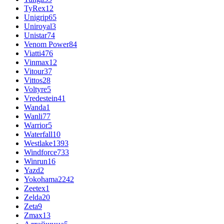
TyRex
12
Unigrip
65
Uniroyal
3
Unistar
74
Venom Power
84
Viatti
476
Vinmax
12
Vitour
37
Vittos
28
Voltyre
5
Vredestein
41
Wanda
1
Wanli
77
Warrior
5
Waterfall
10
Westlake
1393
Windforce
733
Winrun
16
Yazd
2
Yokohama
2242
Zeetex
1
Zelda
20
Zeta
9
Zmax
13