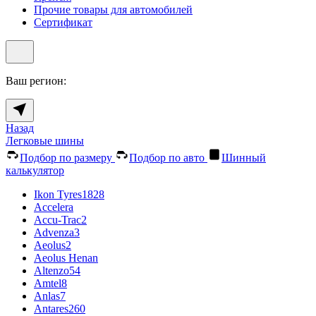
Прочие товары для автомобилей
Сертификат
Ваш регион:
Назад
Легковые шины
Подбор по размеру
Подбор по авто
Шинный
калькулятор
Ikon Tyres
1828
Accelera
Accu-Trac
2
Advenza
3
Aeolus
2
Aeolus Henan
Altenzo
54
Amtel
8
Anlas
7
Antares
260