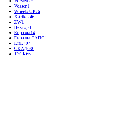
Vorsteiner
1
Vossen
1
Wheels UP
76
X-trike
246
ZW
1
Вектор
31
Евразиа
14
Евразиа ТАПО
1
КиК
407
СКАД
696
ТЗСК
66