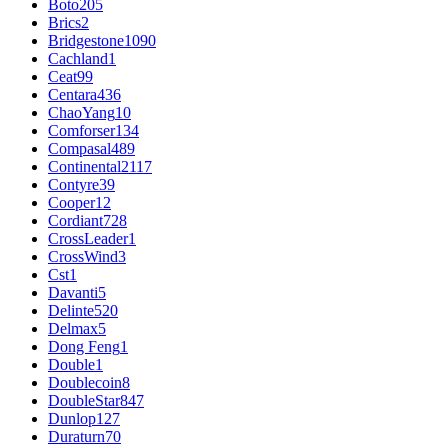
Boto
205
Brics
2
Bridgestone
1090
Cachland
1
Ceat
99
Centara
436
ChaoYang
10
Comforser
134
Compasal
489
Continental
2117
Contyre
39
Cooper
12
Cordiant
728
CrossLeader
1
CrossWind
3
Cst
1
Davanti
5
Delinte
520
Delmax
5
Dong Feng
1
Double
1
Doublecoin
8
DoubleStar
847
Dunlop
127
Duraturn
70