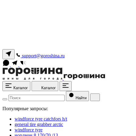
support@goroshina.ru
Каталог
Каталог
Найти
Популярные запросы:
windforce tyre catchfors h/t
general tire grabber arctic
windforce tyre
нордман 8 170/70 /13.