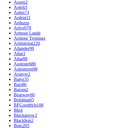
Aosen
2
Aoteli
3
Aplus
73
Ardent
11
Arduzza
Arivo
978
Armour Lande
Armour Tronmax
Armstrong
220
Atlander
99
Atlas
1
Attar
88
Austone
688
Autogreen
98
Avatyre
2
Barez
35
Bars
86
Barum
2
Bearway
60
Belshina
65
BFGoodrich
108
Bkt
4
Blackarrow
2
Blacklion
2
Boto
205