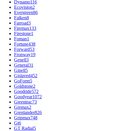
Dynamo
116
Ecovision
2
Evergreen
86
Falken
8
Farroad
3
Firemax
133
Firestone
1
Foman
1
Fortune
438
Forward
53
Fronway
19
Genell
3
General
31
Ginell
5
Gislaved
452
GoForm
5
Goldstone
2
Goodride
572
Goodyear
1072
Greentrac
73
Gremax
2
Grenlander
826
Gripmax
748
Gt
6
GT Radial
5