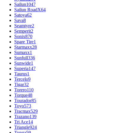
Sailun
1047
Sailun RoadX
64
Satoya
62
Sava
8
Seamtyre
2
Semperit
2
Sonix
870
Spare Tire
1
Starmaxx
28
Sumaxx
1
Sunfull
336
Sunwide
1
Superia
147
Taurus
1
Tercelo
9
Tigar
32
Torero
110
Torque
48
Tourador
85
Toyo
573
Tracmax
529
Trazano
139
Tri Ace
14
Triangle
924
Tunga
59