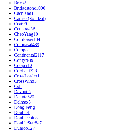
Brics
2
Bridgestone
1090
Cachland
1
Camso (Solideal)
Ceat
99
Centara
436
ChaoYang
10
Comforser
134
Compasal
489
Composit
Continental
2117
Contyre
39
Cooper
12
Cordiant
728
CrossLeader
1
CrossWind
3
Cst
1
Davanti
5
Delinte
520
Delmax
5
Dong Feng
1
Double
1
Doublecoin
8
DoubleStar
847
Dunlop
127