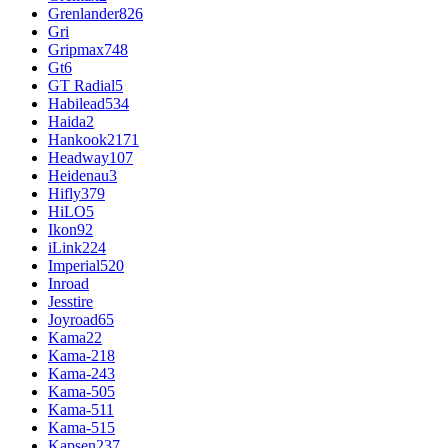
Grenlander
826
Gri
Gripmax
748
Gt
6
GT Radial
5
Habilead
534
Haida
2
Hankook
2171
Headway
107
Heidenau
3
Hifly
379
HiLO
5
Ikon
92
iLink
224
Imperial
520
Inroad
Jesstire
Joyroad
65
Kama
22
Kama-218
Kama-243
Kama-505
Kama-511
Kama-515
Kapsen
237