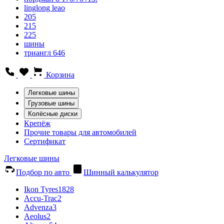
linglong leao
205
215
225
шины
триангл 646
Корзина
Легковые шины
Грузовые шины
Колёсные диски
Крепёж
Прочие товары для автомобилей
Сертификат
Легковые шины
Подбор по авто
Шинный калькулятор
Ikon Tyres
1828
Accu-Trac
2
Advenza
3
Aeolus
2