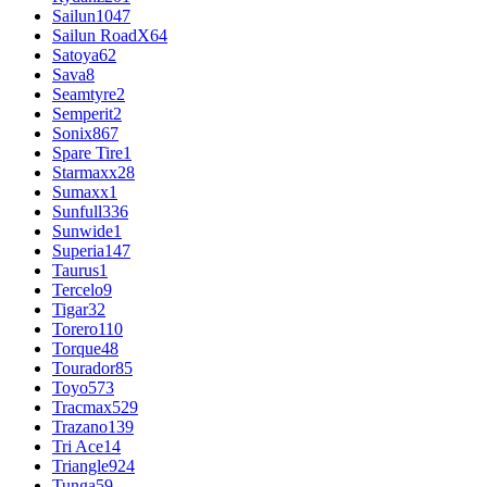
Sailun
1047
Sailun RoadX
64
Satoya
62
Sava
8
Seamtyre
2
Semperit
2
Sonix
867
Spare Tire
1
Starmaxx
28
Sumaxx
1
Sunfull
336
Sunwide
1
Superia
147
Taurus
1
Tercelo
9
Tigar
32
Torero
110
Torque
48
Tourador
85
Toyo
573
Tracmax
529
Trazano
139
Tri Ace
14
Triangle
924
Tunga
59