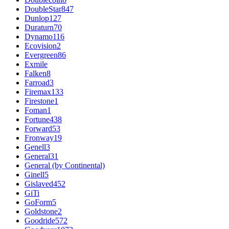
DoubleStar
847
Dunlop
127
Duraturn
70
Dynamo
116
Ecovision
2
Evergreen
86
Exmile
Falken
8
Farroad
3
Firemax
133
Firestone
1
Foman
1
Fortune
438
Forward
53
Fronway
19
Genell
3
General
31
General (by Continental)
Ginell
5
Gislaved
452
GiTi
GoForm
5
Goldstone
2
Goodride
572