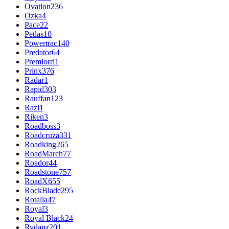
Ovation
236
Ozka
4
Pace
22
Petlas
10
Powertrac
140
Predator
64
Premiorri
1
Prinx
376
Radar
1
Rapid
303
Rauffan
123
Razi
1
Riken
3
Roadboss
3
Roadcruza
331
Roadking
265
RoadMarch
77
Roador
44
Roadstone
757
RoadX
655
RockBlade
295
Rotalla
47
Royal
3
Royal Black
24
Rydanz
201