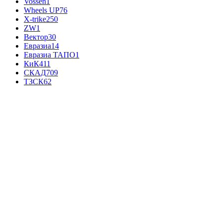
Vossen
1
Wheels UP
76
X-trike
250
ZW
1
Вектор
30
Евразиа
14
Евразиа ТАПО
1
КиК
411
СКАД
709
ТЗСК
62