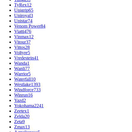
TyRex
12
Unigrip
65
Uniroyal
3
Unistar
74
Venom Power
84
Viatti
476
Vinmax
12
Vitour
37
Vittos
28
Voltyre
5
Vredestein
41
Wanda
1
Wanli
77
Warrior
5
Waterfall
10
Westlake
1393
Windforce
733
Winrun
16
Yazd
2
Yokohama
2241
Zeetex
1
Zelda
20
Zeta
9
Zmax
13