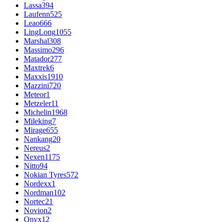
Lassa
394
Laufenn
525
Leao
666
LingLong
1055
Marshal
308
Massimo
296
Matador
277
Maxtrek
6
Maxxis
1910
Mazzini
720
Meteor
1
Metzeler
11
Michelin
1968
Mileking
7
Mirage
655
Nankang
20
Nereus
2
Nexen
1175
Nitto
94
Nokian Tyres
572
Nordexx
1
Nordman
102
Nortec
21
Novion
2
Onyx
12