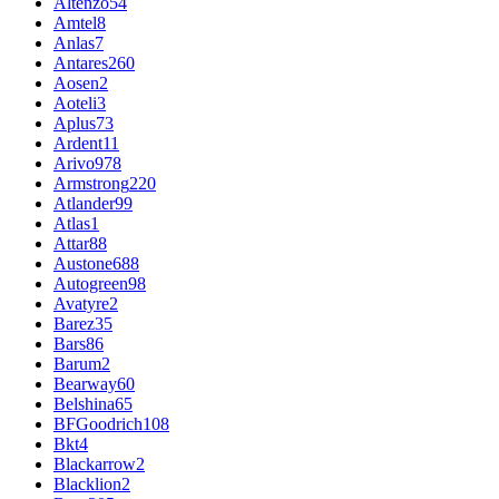
Altenzo
54
Amtel
8
Anlas
7
Antares
260
Aosen
2
Aoteli
3
Aplus
73
Ardent
11
Arivo
978
Armstrong
220
Atlander
99
Atlas
1
Attar
88
Austone
688
Autogreen
98
Avatyre
2
Barez
35
Bars
86
Barum
2
Bearway
60
Belshina
65
BFGoodrich
108
Bkt
4
Blackarrow
2
Blacklion
2