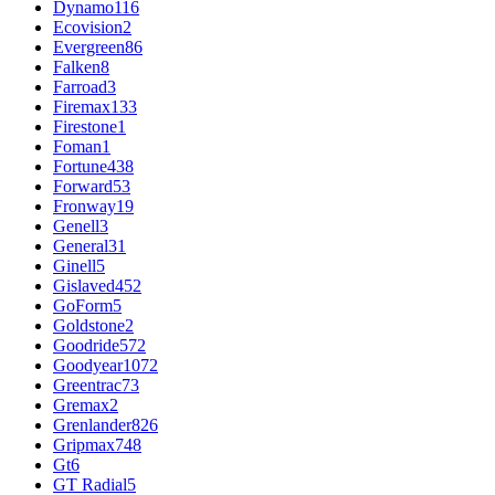
Dynamo
116
Ecovision
2
Evergreen
86
Falken
8
Farroad
3
Firemax
133
Firestone
1
Foman
1
Fortune
438
Forward
53
Fronway
19
Genell
3
General
31
Ginell
5
Gislaved
452
GoForm
5
Goldstone
2
Goodride
572
Goodyear
1072
Greentrac
73
Gremax
2
Grenlander
826
Gripmax
748
Gt
6
GT Radial
5