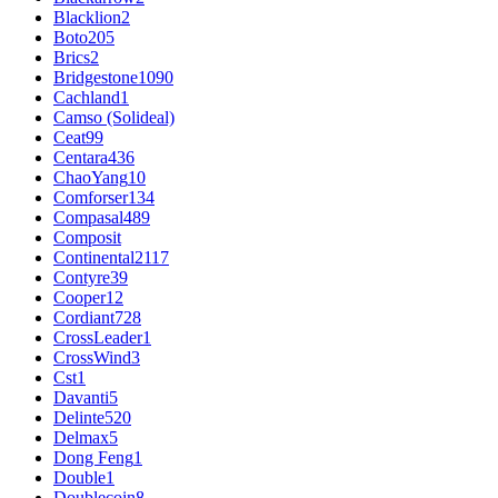
Blacklion
2
Boto
205
Brics
2
Bridgestone
1090
Cachland
1
Camso (Solideal)
Ceat
99
Centara
436
ChaoYang
10
Comforser
134
Compasal
489
Composit
Continental
2117
Contyre
39
Cooper
12
Cordiant
728
CrossLeader
1
CrossWind
3
Cst
1
Davanti
5
Delinte
520
Delmax
5
Dong Feng
1
Double
1
Doublecoin
8