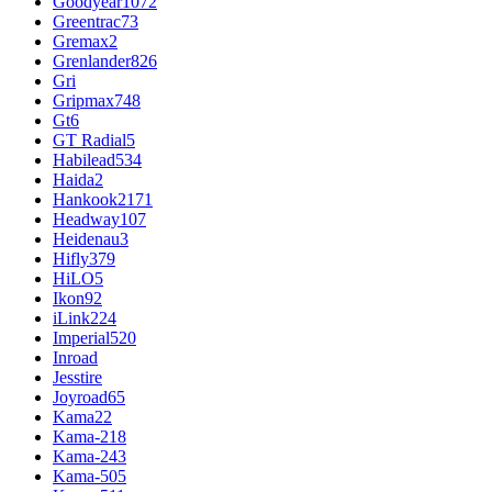
Goodyear
1072
Greentrac
73
Gremax
2
Grenlander
826
Gri
Gripmax
748
Gt
6
GT Radial
5
Habilead
534
Haida
2
Hankook
2171
Headway
107
Heidenau
3
Hifly
379
HiLO
5
Ikon
92
iLink
224
Imperial
520
Inroad
Jesstire
Joyroad
65
Kama
22
Kama-218
Kama-243
Kama-505