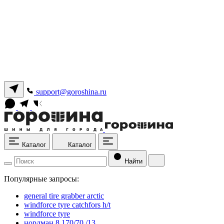
support@goroshina.ru
Каталог
Каталог
Найти
Популярные запросы:
general tire grabber arctic
windforce tyre catchfors h/t
windforce tyre
нордман 8 170/70 /13.