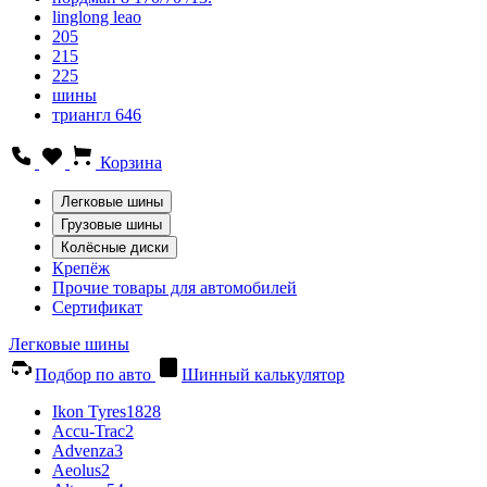
linglong leao
205
215
225
шины
триангл 646
Корзина
Легковые шины
Грузовые шины
Колёсные диски
Крепёж
Прочие товары для автомобилей
Сертификат
Легковые шины
Подбор по авто
Шинный калькулятор
Ikon Tyres
1828
Accu-Trac
2
Advenza
3
Aeolus
2