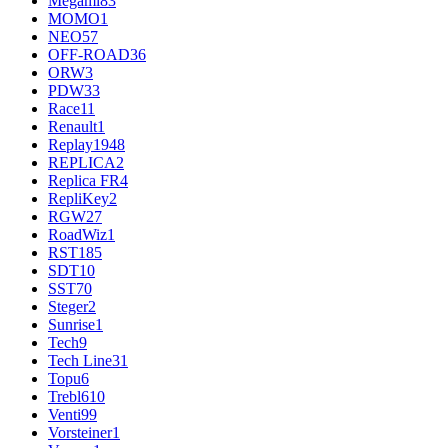
Megami
83
MOMO
1
NEO
57
OFF-ROAD
36
ORW
3
PDW
33
Race
11
Renault
1
Replay
1948
REPLICA
2
Replica FR
4
RepliKey
2
RGW
27
RoadWiz
1
RST
185
SDT
10
SST
70
Steger
2
Sunrise
1
Tech
9
Tech Line
31
Topu
6
Trebl
610
Venti
99
Vorsteiner
1