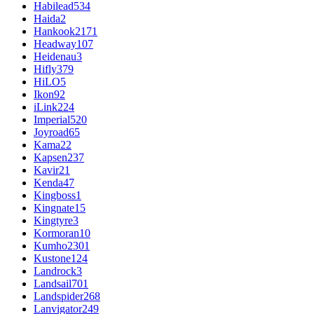
Habilead
534
Haida
2
Hankook
2171
Headway
107
Heidenau
3
Hifly
379
HiLO
5
Ikon
92
iLink
224
Imperial
520
Joyroad
65
Kama
22
Kapsen
237
Kavir
21
Kenda
47
Kingboss
1
Kingnate
15
Kingtyre
3
Kormoran
10
Kumho
2301
Kustone
124
Landrock
3
Landsail
701
Landspider
268
Lanvigator
249