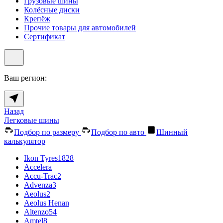
Грузовые шины
Колёсные диски
Крепёж
Прочие товары для автомобилей
Сертификат
Ваш регион:
Назад
Легковые шины
Подбор по размеру
Подбор по авто
Шинный
калькулятор
Ikon Tyres
1828
Accelera
Accu-Trac
2
Advenza
3
Aeolus
2
Aeolus Henan
Altenzo
54
Amtel
8