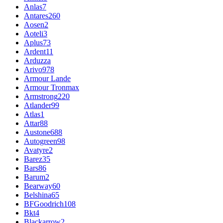
Anlas
7
Antares
260
Aosen
2
Aoteli
3
Aplus
73
Ardent
11
Arduzza
Arivo
978
Armour Lande
Armour Tronmax
Armstrong
220
Atlander
99
Atlas
1
Attar
88
Austone
688
Autogreen
98
Avatyre
2
Barez
35
Bars
86
Barum
2
Bearway
60
Belshina
65
BFGoodrich
108
Bkt
4
Blackarrow
2