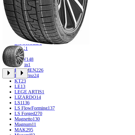
FF
33
FR REPLICA
1
GR
34
Grizzly
3
iFree
965
iFree Original
49
Ikon
1
INFORGED
1
K&K
1
K7
2
KDW
148
Keskin
1
KHOMEN
226
Kronprinz
24
KT
23
LE
13
LEGE ARTIS
1
LIZARDO
14
LS
1136
LS FlowForming
137
LS Forged
270
Magnetto
130
Magnum
11
MAK
295