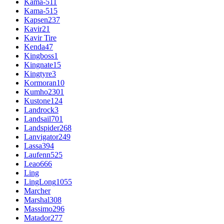
Kama-511
Kama-515
Kapsen
237
Kavir
21
Kavir Tire
Kenda
47
Kingboss
1
Kingnate
15
Kingtyre
3
Kormoran
10
Kumho
2301
Kustone
124
Landrock
3
Landsail
701
Landspider
268
Lanvigator
249
Lassa
394
Laufenn
525
Leao
666
Ling
LingLong
1055
Marcher
Marshal
308
Massimo
296
Matador
277