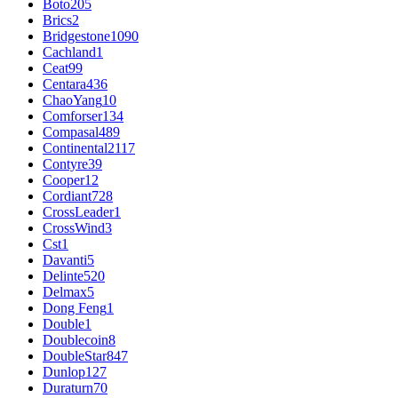
Boto
205
Brics
2
Bridgestone
1090
Cachland
1
Ceat
99
Centara
436
ChaoYang
10
Comforser
134
Compasal
489
Continental
2117
Contyre
39
Cooper
12
Cordiant
728
CrossLeader
1
CrossWind
3
Cst
1
Davanti
5
Delinte
520
Delmax
5
Dong Feng
1
Double
1
Doublecoin
8
DoubleStar
847
Dunlop
127
Duraturn
70