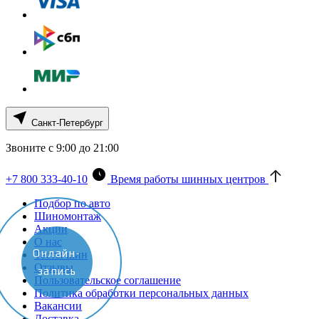
Санкт-Петербург
Звоните с 9:00 до 21:00
+7 800 333-40-10
Время работы шинных центров
Подбор по авто
Шиномонтаж
Акции
О нас
Онлайн-
Тесты шин
Отзывы
запись
Пользовательское соглашение
Политика обработки персональных данных
Вакансии
Доставка