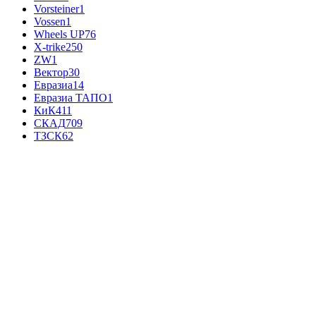
Vorsteiner
1
Vossen
1
Wheels UP
76
X-trike
250
ZW
1
Вектор
30
Евразиа
14
Евразиа ТАПО
1
КиК
411
СКАД
709
ТЗСК
62