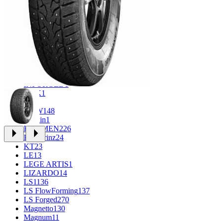
CROSS_STREET
31
Eurodisk
1
FF
33
FR REPLICA
1
GR
34
Grizzly
3
iFree
965
iFree Original
49
Ikon
1
INFORGED
1
K&K
1
K7
2
KDW
148
Keskin
1
KHOMEN
226
Kronprinz
24
KT
23
LE
13
LEGE ARTIS
1
LIZARDO
14
LS
1136
LS FlowForming
137
LS Forged
270
Magnetto
130
Magnum
11