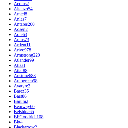
Aeolus
2
Altenzo
54
Amtel
8
Anlas
7
Antares
260
Aosen
2
Aoteli
3
Aplus
73
Ardent
11
Arivo
978
Armstrong
220
Atlander
99
Atlas
1
Attar
88
Austone
688
Autogreen
98
Avatyre
2
Barez
35
Bars
86
Barum
2
Bearway
60
Belshina
65
BFGoodrich
108
Bkt
4
Blackarrow
2