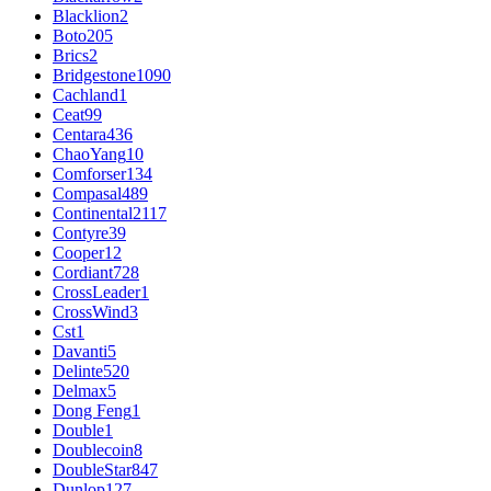
Blacklion
2
Boto
205
Brics
2
Bridgestone
1090
Cachland
1
Ceat
99
Centara
436
ChaoYang
10
Comforser
134
Compasal
489
Continental
2117
Contyre
39
Cooper
12
Cordiant
728
CrossLeader
1
CrossWind
3
Cst
1
Davanti
5
Delinte
520
Delmax
5
Dong Feng
1
Double
1
Doublecoin
8
DoubleStar
847
Dunlop
127