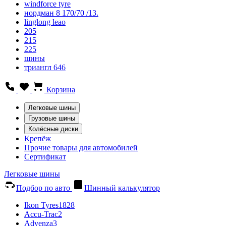
windforce tyre
нордман 8 170/70 /13.
linglong leao
205
215
225
шины
триангл 646
Корзина
Легковые шины
Грузовые шины
Колёсные диски
Крепёж
Прочие товары для автомобилей
Сертификат
Легковые шины
Подбор по авто
Шинный калькулятор
Ikon Tyres
1828
Accu-Trac
2
Advenza
3