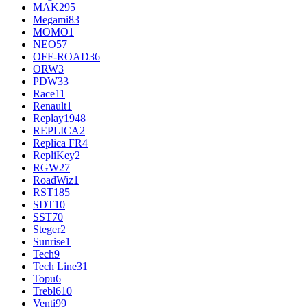
MAK
295
Megami
83
MOMO
1
NEO
57
OFF-ROAD
36
ORW
3
PDW
33
Race
11
Renault
1
Replay
1948
REPLICA
2
Replica FR
4
RepliKey
2
RGW
27
RoadWiz
1
RST
185
SDT
10
SST
70
Steger
2
Sunrise
1
Tech
9
Tech Line
31
Topu
6
Trebl
610
Venti
99