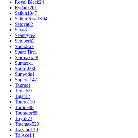
Royal Black
24
Rydanz
201
Sailun
1047
Sailun RoadX
64
Satoya
62
Sava
8
Seamtyre
2
Semperit
2
Sonix
867
Spare Tire
1
Starmaxx
28
Sumaxx
1
Sunfull
336
Sunwide
1
Superia
147
Taurus
1
Tercelo
9
Tigar
32
Torero
110
Torque
48
Tourador
85
Toyo
573
Tracmax
529
Trazano
139
Tri Ace
14