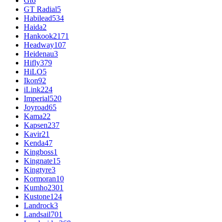
Gt
6
GT Radial
5
Habilead
534
Haida
2
Hankook
2171
Headway
107
Heidenau
3
Hifly
379
HiLO
5
Ikon
92
iLink
224
Imperial
520
Joyroad
65
Kama
22
Kapsen
237
Kavir
21
Kenda
47
Kingboss
1
Kingnate
15
Kingtyre
3
Kormoran
10
Kumho
2301
Kustone
124
Landrock
3
Landsail
701