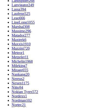
Landspider
268
Lanvigator
249
Lassa
394
Laufenn
525
Leao
666
LingLong
1055
Marshal
308
Massimo
296
Matador
277
Maxtrek
6
Maxxis
1910
Mazzini
720
Meteor
1
Metzeler
11
Michelin
1968
Mileking
7
Mirage
655
Nankang
20
Nereus
2
Nexen
1175
Nitto
94
Nokian Tyres
572
Nordexx
1
Nordman
102
Nortec
21