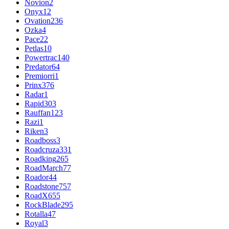
Novion
2
Onyx
12
Ovation
236
Ozka
4
Pace
22
Petlas
10
Powertrac
140
Predator
64
Premiorri
1
Prinx
376
Radar
1
Rapid
303
Rauffan
123
Razi
1
Riken
3
Roadboss
3
Roadcruza
331
Roadking
265
RoadMarch
77
Roador
44
Roadstone
757
RoadX
655
RockBlade
295
Rotalla
47
Royal
3