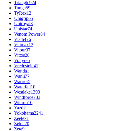
Triangle
924
Tunga
59
TyRex
12
Unigrip
65
Uniroyal
3
Unistar
74
Venom Power
84
Viatti
476
Vinmax
12
Vitour
37
Vittos
28
Voltyre
5
Vredestein
41
Wanda
1
Wanli
77
Warrior
5
Waterfall
10
Westlake
1393
Windforce
733
Winrun
16
Yazd
2
Yokohama
2241
Zeetex
1
Zelda
20
Zeta
9