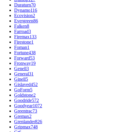
Duraturn
70
Dynamo
116
Ecovision
2
Evergreen
86
Falken
8
Farroad
3
Firemax
133
Firestone
1
Foman
1
Fortune
438
Forward
53
Fronway
19
Genell
3
General
31
Ginell
5
Gislaved
452
GoForm
5
Goldstone
2
Goodride
572
Goodyear
1072
Greentrac
73
Gremax
2
Grenlander
826
Gripmax
748