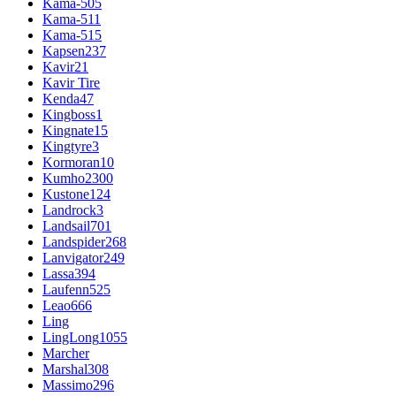
Kama-505
Kama-511
Kama-515
Kapsen
237
Kavir
21
Kavir Tire
Kenda
47
Kingboss
1
Kingnate
15
Kingtyre
3
Kormoran
10
Kumho
2300
Kustone
124
Landrock
3
Landsail
701
Landspider
268
Lanvigator
249
Lassa
394
Laufenn
525
Leao
666
Ling
LingLong
1055
Marcher
Marshal
308
Massimo
296