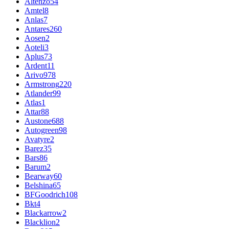
Altenzo
54
Amtel
8
Anlas
7
Antares
260
Aosen
2
Aoteli
3
Aplus
73
Ardent
11
Arivo
978
Armstrong
220
Atlander
99
Atlas
1
Attar
88
Austone
688
Autogreen
98
Avatyre
2
Barez
35
Bars
86
Barum
2
Bearway
60
Belshina
65
BFGoodrich
108
Bkt
4
Blackarrow
2
Blacklion
2