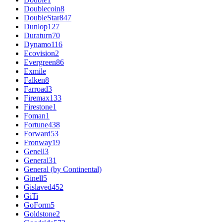
Doublecoin
8
DoubleStar
847
Dunlop
127
Duraturn
70
Dynamo
116
Ecovision
2
Evergreen
86
Exmile
Falken
8
Farroad
3
Firemax
133
Firestone
1
Foman
1
Fortune
438
Forward
53
Fronway
19
Genell
3
General
31
General (by Continental)
Ginell
5
Gislaved
452
GiTi
GoForm
5
Goldstone
2