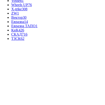
Vossen
1
Wheels UP
76
X-trike
308
ZW
1
Вектор
30
Евразиа
14
Евразиа ТАПО
1
КиК
426
СКАД
716
ТЗСК
62