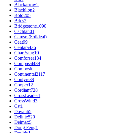
Blackarrow
2
Blacklion
2
Boto
205
Brics
2
Bridgestone
1090
Cachland
1
Camso (Solideal)
Ceat
99
Centara
436
ChaoYang
10
Comforser
134
Compasal
489
Composit
Continental
2117
Contyre
39
Cooper
12
Cordiant
728
CrossLeader
1
CrossWind
3
Cst
1
Davanti
5
Delinte
520
Delmax
5
Dong Feng
1
Double
1