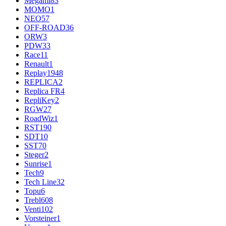
Megami
83
MOMO
1
NEO
57
OFF-ROAD
36
ORW
3
PDW
33
Race
11
Renault
1
Replay
1948
REPLICA
2
Replica FR
4
RepliKey
2
RGW
27
RoadWiz
1
RST
190
SDT
10
SST
70
Steger
2
Sunrise
1
Tech
9
Tech Line
32
Topu
6
Trebl
608
Venti
102
Vorsteiner
1