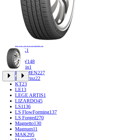
FF
33
FR REPLICA
2
GR
34
Grizzly
3
iFree
1014
iFree Original
53
Ikon
1
INFORGED
1
K&K
1
K7
2
KDW
148
Keskin
1
KHOMEN
227
Kronprinz
22
KT
23
LE
13
LEGE ARTIS
1
LIZARDO
45
LS
1136
LS FlowForming
137
LS Forged
270
Magnetto
130
Magnum
11
MAK
295