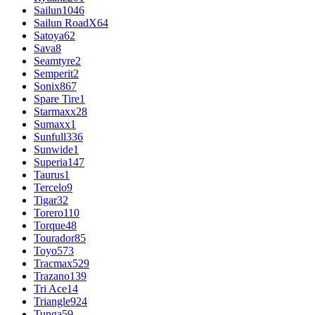
Sailun
1046
Sailun RoadX
64
Satoya
62
Sava
8
Seamtyre
2
Semperit
2
Sonix
867
Spare Tire
1
Starmaxx
28
Sumaxx
1
Sunfull
336
Sunwide
1
Superia
147
Taurus
1
Tercelo
9
Tigar
32
Torero
110
Torque
48
Tourador
85
Toyo
573
Tracmax
529
Trazano
139
Tri Ace
14
Triangle
924
Tunga
59