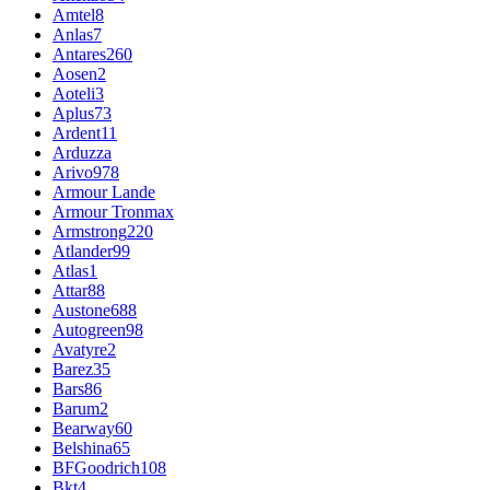
Amtel
8
Anlas
7
Antares
260
Aosen
2
Aoteli
3
Aplus
73
Ardent
11
Arduzza
Arivo
978
Armour Lande
Armour Tronmax
Armstrong
220
Atlander
99
Atlas
1
Attar
88
Austone
688
Autogreen
98
Avatyre
2
Barez
35
Bars
86
Barum
2
Bearway
60
Belshina
65
BFGoodrich
108
Bkt
4