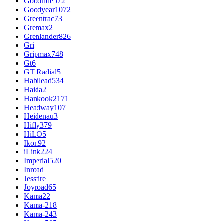
Goodride
572
Goodyear
1072
Greentrac
73
Gremax
2
Grenlander
826
Gri
Gripmax
748
Gt
6
GT Radial
5
Habilead
534
Haida
2
Hankook
2171
Headway
107
Heidenau
3
Hifly
379
HiLO
5
Ikon
92
iLink
224
Imperial
520
Inroad
Jesstire
Joyroad
65
Kama
22
Kama-218
Kama-243