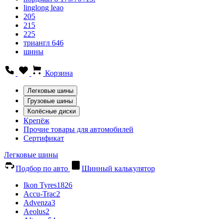
linglong leao
205
215
225
триангл 646
шины
Корзина
Легковые шины
Грузовые шины
Колёсные диски
Крепёж
Прочие товары для автомобилей
Сертификат
Легковые шины
Подбор по авто
Шинный калькулятор
Ikon Tyres
1826
Accu-Trac
2
Advenza
3
Aeolus
2