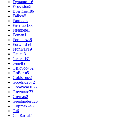
Dynamo
116
Ecovision
2
Evergreen
86
Falken
8
Farroad
3
Firemax
133
Firestone
1
Foman
1
Fortune
438
Forward
53
Fronway
19
Genell
3
General
31
Ginell
5
Gislaved
452
GoForm
5
Goldstone
2
Goodride
572
Goodyear
1072
Greentrac
73
Gremax
2
Grenlander
826
Gripmax
748
Gt
6
GT Radial
5