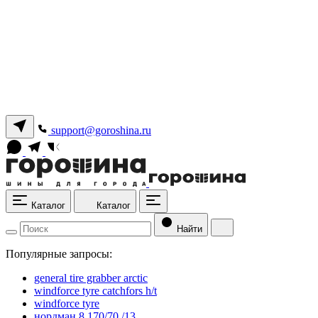
support@goroshina.ru
Каталог
Каталог
Найти
Популярные запросы:
general tire grabber arctic
windforce tyre catchfors h/t
windforce tyre
нордман 8 170/70 /13.