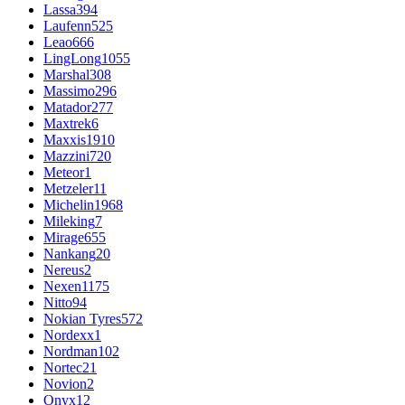
Lassa
394
Laufenn
525
Leao
666
LingLong
1055
Marshal
308
Massimo
296
Matador
277
Maxtrek
6
Maxxis
1910
Mazzini
720
Meteor
1
Metzeler
11
Michelin
1968
Mileking
7
Mirage
655
Nankang
20
Nereus
2
Nexen
1175
Nitto
94
Nokian Tyres
572
Nordexx
1
Nordman
102
Nortec
21
Novion
2
Onyx
12