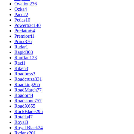
Ovation
236
Ozka
4
Pace
22
Petlas
10
Powertrac
140
Predator
64
Premiorri
1
Prinx
376
Radar
1
Rapid
303
Rauffan
123
Razi
1
Riken
3
Roadboss
3
Roadcruza
331
Roadking
265
RoadMarch
77
Roador
44
Roadstone
757
RoadX
655
RockBlade
295
Rotalla
47
Royal
3
Royal Black
24
Rydanz
201