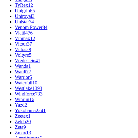
TyRex
12
Unigrip
65
Uniroyal
3
Unistar
74
Venom Power
84
Viatti
476
Vinmax
12
Vitour
37
Vittos
28
Voltyre
5
Vredestein
41
Wanda
1
Wanli
77
Warrior
5
Waterfall
10
Westlake
1393
Windforce
733
Winrun
16
Yazd
2
Yokohama
2241
Zeetex
1
Zelda
20
Zeta
9
Zmax
13