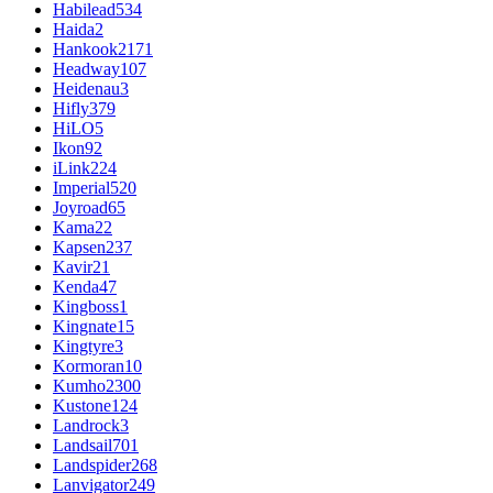
Habilead
534
Haida
2
Hankook
2171
Headway
107
Heidenau
3
Hifly
379
HiLO
5
Ikon
92
iLink
224
Imperial
520
Joyroad
65
Kama
22
Kapsen
237
Kavir
21
Kenda
47
Kingboss
1
Kingnate
15
Kingtyre
3
Kormoran
10
Kumho
2300
Kustone
124
Landrock
3
Landsail
701
Landspider
268
Lanvigator
249