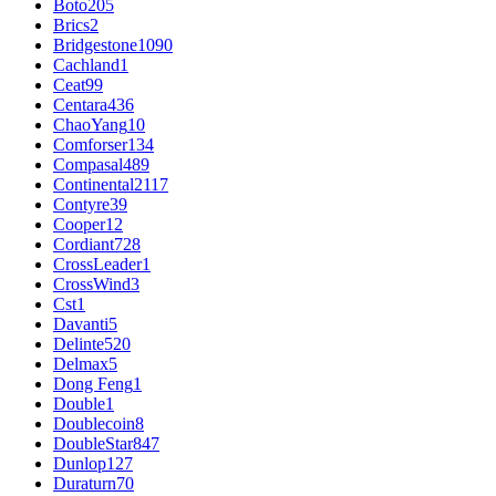
Boto
205
Brics
2
Bridgestone
1090
Cachland
1
Ceat
99
Centara
436
ChaoYang
10
Comforser
134
Compasal
489
Continental
2117
Contyre
39
Cooper
12
Cordiant
728
CrossLeader
1
CrossWind
3
Cst
1
Davanti
5
Delinte
520
Delmax
5
Dong Feng
1
Double
1
Doublecoin
8
DoubleStar
847
Dunlop
127
Duraturn
70