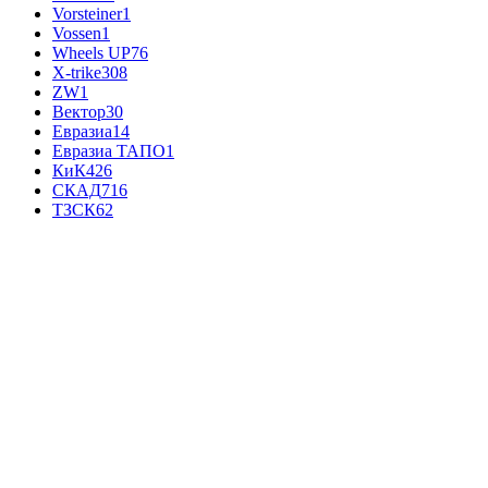
Vorsteiner
1
Vossen
1
Wheels UP
76
X-trike
308
ZW
1
Вектор
30
Евразиа
14
Евразиа ТАПО
1
КиК
426
СКАД
716
ТЗСК
62