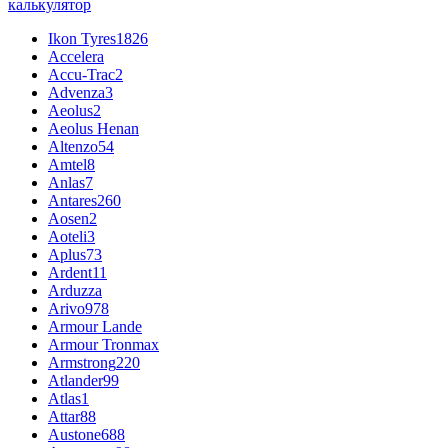
калькулятор
Ikon Tyres
1826
Accelera
Accu-Trac
2
Advenza
3
Aeolus
2
Aeolus Henan
Altenzo
54
Amtel
8
Anlas
7
Antares
260
Aosen
2
Aoteli
3
Aplus
73
Ardent
11
Arduzza
Arivo
978
Armour Lande
Armour Tronmax
Armstrong
220
Atlander
99
Atlas
1
Attar
88
Austone
688