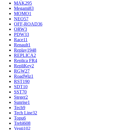
MAK
295
Megami
83
MOMO
1
NEO
57
OFF-ROAD
36
ORW
3
PDW
33
Race
11
Renault
1
Replay
1948
REPLICA
2
Replica FR
4
RepliKey
2
RGW
27
RoadWiz
1
RST
190
SDT
10
SST
70
Steger
2
Sunrise
1
Tech
9
Tech Line
32
Topu
6
Trebl
608
Venti
102