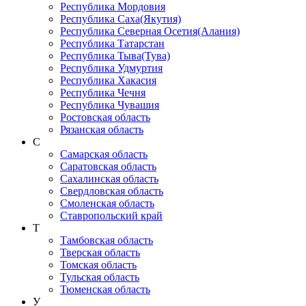
Республика Мордовия
Республика Саха(Якутия)
Республика Северная Осетия(Алания)
Республика Татарстан
Республика Тыва(Тува)
Республика Удмуртия
Республика Хакасия
Республика Чечня
Республика Чувашия
Ростовская область
Рязанская область
С
Самарская область
Саратовская область
Сахалинская область
Свердловская область
Смоленская область
Ставропольский край
Т
Тамбовская область
Тверская область
Томская область
Тульская область
Тюменская область
У