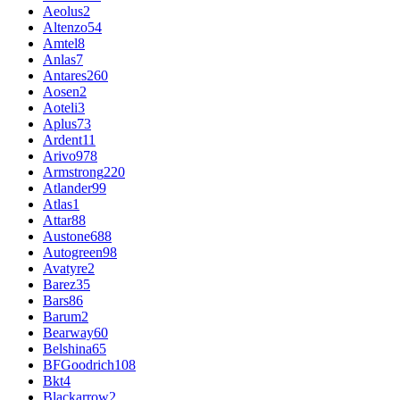
Aeolus
2
Altenzo
54
Amtel
8
Anlas
7
Antares
260
Aosen
2
Aoteli
3
Aplus
73
Ardent
11
Arivo
978
Armstrong
220
Atlander
99
Atlas
1
Attar
88
Austone
688
Autogreen
98
Avatyre
2
Barez
35
Bars
86
Barum
2
Bearway
60
Belshina
65
BFGoodrich
108
Bkt
4
Blackarrow
2