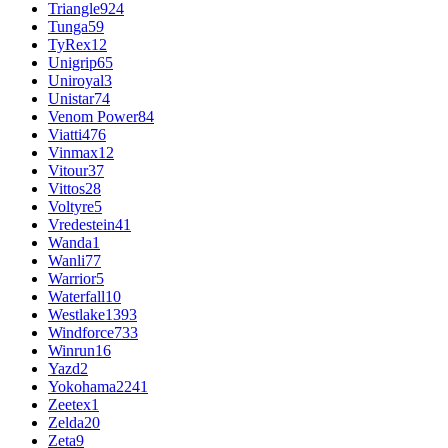
Triangle
924
Tunga
59
TyRex
12
Unigrip
65
Uniroyal
3
Unistar
74
Venom Power
84
Viatti
476
Vinmax
12
Vitour
37
Vittos
28
Voltyre
5
Vredestein
41
Wanda
1
Wanli
77
Warrior
5
Waterfall
10
Westlake
1393
Windforce
733
Winrun
16
Yazd
2
Yokohama
2241
Zeetex
1
Zelda
20
Zeta
9