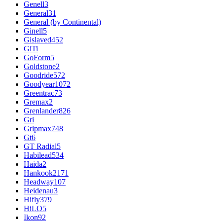
Genell
3
General
31
General (by Continental)
Ginell
5
Gislaved
452
GiTi
GoForm
5
Goldstone
2
Goodride
572
Goodyear
1072
Greentrac
73
Gremax
2
Grenlander
826
Gri
Gripmax
748
Gt
6
GT Radial
5
Habilead
534
Haida
2
Hankook
2171
Headway
107
Heidenau
3
Hifly
379
HiLO
5
Ikon
92