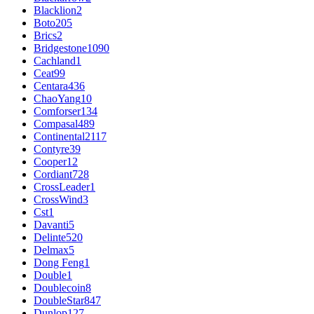
Blacklion
2
Boto
205
Brics
2
Bridgestone
1090
Cachland
1
Ceat
99
Centara
436
ChaoYang
10
Comforser
134
Compasal
489
Continental
2117
Contyre
39
Cooper
12
Cordiant
728
CrossLeader
1
CrossWind
3
Cst
1
Davanti
5
Delinte
520
Delmax
5
Dong Feng
1
Double
1
Doublecoin
8
DoubleStar
847
Dunlop
127