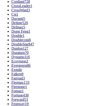
Cordiant
728
CrossLeader
1
CrossWind
3
Cst
1
Davanti
5
Delinte
520
Delmax
5
Dong Feng
1
Double
1
Doublecoin
8
DoubleStar
847
Dunlop
127
Duraturn
70
Dynamo
116
Ecovision
2
Evergreen
86
Exmile
Falken
8
Farroad
3
Firemax
133
Firestone
1
Foman
1
Fortune
438
Forward
53
Fronway
19