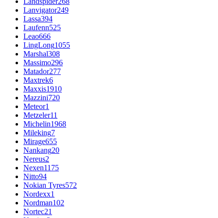
Landspider
268
Lanvigator
249
Lassa
394
Laufenn
525
Leao
666
LingLong
1055
Marshal
308
Massimo
296
Matador
277
Maxtrek
6
Maxxis
1910
Mazzini
720
Meteor
1
Metzeler
11
Michelin
1968
Mileking
7
Mirage
655
Nankang
20
Nereus
2
Nexen
1175
Nitto
94
Nokian Tyres
572
Nordexx
1
Nordman
102
Nortec
21