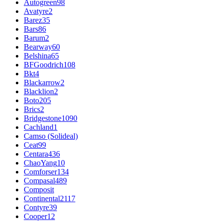
Autogreen
98
Avatyre
2
Barez
35
Bars
86
Barum
2
Bearway
60
Belshina
65
BFGoodrich
108
Bkt
4
Blackarrow
2
Blacklion
2
Boto
205
Brics
2
Bridgestone
1090
Cachland
1
Camso (Solideal)
Ceat
99
Centara
436
ChaoYang
10
Comforser
134
Compasal
489
Composit
Continental
2117
Contyre
39
Cooper
12