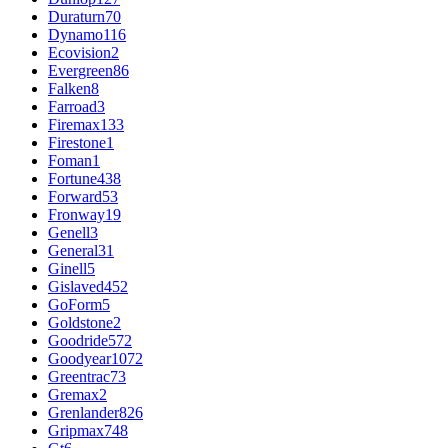
Duraturn
70
Dynamo
116
Ecovision
2
Evergreen
86
Falken
8
Farroad
3
Firemax
133
Firestone
1
Foman
1
Fortune
438
Forward
53
Fronway
19
Genell
3
General
31
Ginell
5
Gislaved
452
GoForm
5
Goldstone
2
Goodride
572
Goodyear
1072
Greentrac
73
Gremax
2
Grenlander
826
Gripmax
748