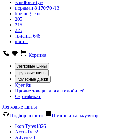
windforce tyre
нордман 8 170/70 /13.
linglong leao
205
215
225
триангл 646
шины
Корзина
Легковые шины
Грузовые шины
Колёсные диски
Крепёж
Прочие товары для автомобилей
Сертификат
Легковые шины
Подбор по авто
Шинный калькулятор
Ikon Tyres
1826
Accu-Trac
2
Advenza
3