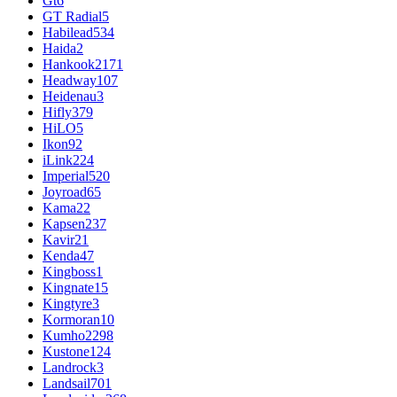
Gt
6
GT Radial
5
Habilead
534
Haida
2
Hankook
2171
Headway
107
Heidenau
3
Hifly
379
HiLO
5
Ikon
92
iLink
224
Imperial
520
Joyroad
65
Kama
22
Kapsen
237
Kavir
21
Kenda
47
Kingboss
1
Kingnate
15
Kingtyre
3
Kormoran
10
Kumho
2298
Kustone
124
Landrock
3
Landsail
701