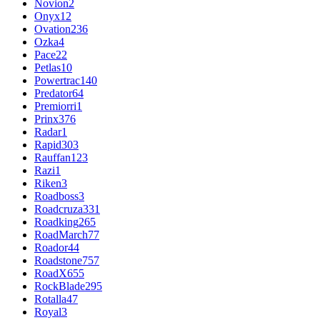
Novion
2
Onyx
12
Ovation
236
Ozka
4
Pace
22
Petlas
10
Powertrac
140
Predator
64
Premiorri
1
Prinx
376
Radar
1
Rapid
303
Rauffan
123
Razi
1
Riken
3
Roadboss
3
Roadcruza
331
Roadking
265
RoadMarch
77
Roador
44
Roadstone
757
RoadX
655
RockBlade
295
Rotalla
47
Royal
3