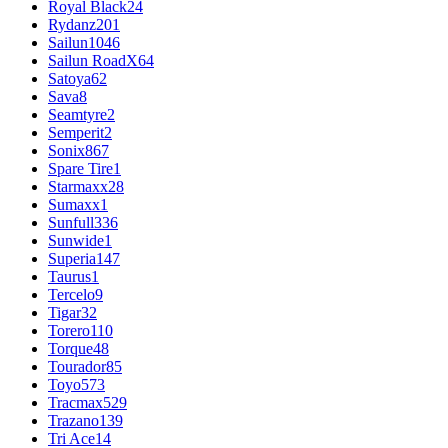
Royal Black
24
Rydanz
201
Sailun
1046
Sailun RoadX
64
Satoya
62
Sava
8
Seamtyre
2
Semperit
2
Sonix
867
Spare Tire
1
Starmaxx
28
Sumaxx
1
Sunfull
336
Sunwide
1
Superia
147
Taurus
1
Tercelo
9
Tigar
32
Torero
110
Torque
48
Tourador
85
Toyo
573
Tracmax
529
Trazano
139
Tri Ace
14