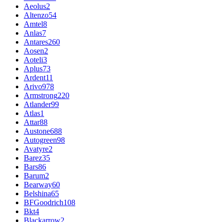
Aeolus
2
Altenzo
54
Amtel
8
Anlas
7
Antares
260
Aosen
2
Aoteli
3
Aplus
73
Ardent
11
Arivo
978
Armstrong
220
Atlander
99
Atlas
1
Attar
88
Austone
688
Autogreen
98
Avatyre
2
Barez
35
Bars
86
Barum
2
Bearway
60
Belshina
65
BFGoodrich
108
Bkt
4
Blackarrow
2