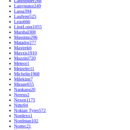
Landspider
268
Lanvigator
249
Lassa
394
Laufenn
525
Leao
666
LingLong
1055
Marshal
308
Massimo
296
Matador
277
Maxtrek
6
Maxxis
1910
Mazzini
720
Meteor
1
Metzeler
11
Michelin
1968
Mileking
7
Mirage
655
Nankang
20
Nereus
2
Nexen
1175
Nitto
94
Nokian Tyres
572
Nordexx
1
Nordman
102
Nortec
21