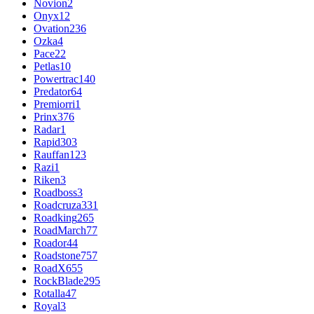
Novion
2
Onyx
12
Ovation
236
Ozka
4
Pace
22
Petlas
10
Powertrac
140
Predator
64
Premiorri
1
Prinx
376
Radar
1
Rapid
303
Rauffan
123
Razi
1
Riken
3
Roadboss
3
Roadcruza
331
Roadking
265
RoadMarch
77
Roador
44
Roadstone
757
RoadX
655
RockBlade
295
Rotalla
47
Royal
3