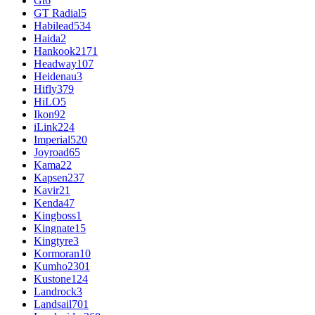
Gt
6
GT Radial
5
Habilead
534
Haida
2
Hankook
2171
Headway
107
Heidenau
3
Hifly
379
HiLO
5
Ikon
92
iLink
224
Imperial
520
Joyroad
65
Kama
22
Kapsen
237
Kavir
21
Kenda
47
Kingboss
1
Kingnate
15
Kingtyre
3
Kormoran
10
Kumho
2301
Kustone
124
Landrock
3
Landsail
701