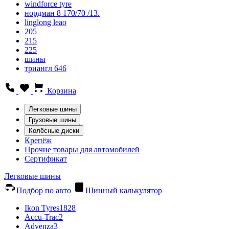
windforce tyre
нордман 8 170/70 /13.
linglong leao
205
215
225
шины
триангл 646
Корзина
Легковые шины
Грузовые шины
Колёсные диски
Крепёж
Прочие товары для автомобилей
Сертификат
Легковые шины
Подбор по авто
Шинный калькулятор
Ikon Tyres
1828
Accu-Trac
2
Advenza
3