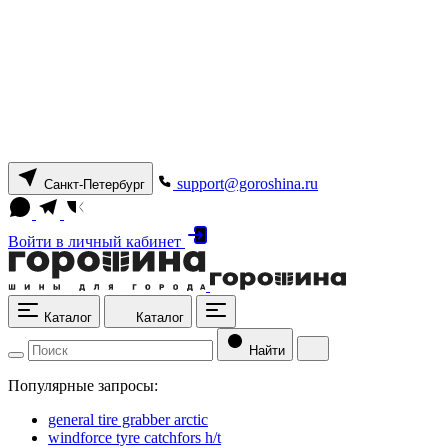
support@goroshina.ru
Санкт-Петербург
Войти
в личный кабинет
Каталог
Каталог
Найти
Популярные запросы:
general tire grabber arctic
windforce tyre catchfors h/t