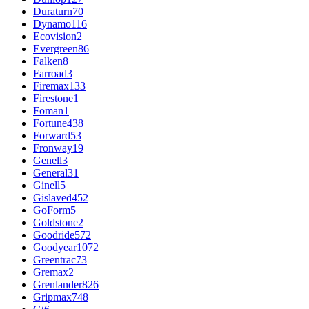
Duraturn
70
Dynamo
116
Ecovision
2
Evergreen
86
Falken
8
Farroad
3
Firemax
133
Firestone
1
Foman
1
Fortune
438
Forward
53
Fronway
19
Genell
3
General
31
Ginell
5
Gislaved
452
GoForm
5
Goldstone
2
Goodride
572
Goodyear
1072
Greentrac
73
Gremax
2
Grenlander
826
Gripmax
748