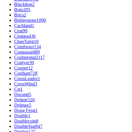
Blacklion
2
Boto
205
Brics
2
Bridgestone
1090
Cachland
1
Ceat
99
Centara
436
ChaoYang
10
Comforser
134
Compasal
489
Continental
2117
Contyre
39
Cooper
12
Cordiant
728
CrossLeader
1
CrossWind
3
Cst
1
Davanti
5
Delinte
520
Delmax
5
Dong Feng
1
Double
1
Doublecoin
8
DoubleStar
847
Dunlop
127