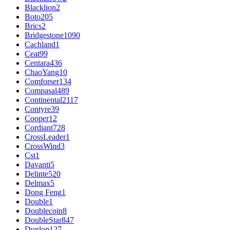
Blacklion
2
Boto
205
Brics
2
Bridgestone
1090
Cachland
1
Ceat
99
Centara
436
ChaoYang
10
Comforser
134
Compasal
489
Continental
2117
Contyre
39
Cooper
12
Cordiant
728
CrossLeader
1
CrossWind
3
Cst
1
Davanti
5
Delinte
520
Delmax
5
Dong Feng
1
Double
1
Doublecoin
8
DoubleStar
847
Dunlop
127