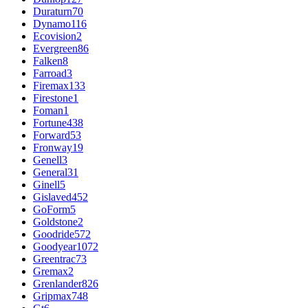
Duraturn
70
Dynamo
116
Ecovision
2
Evergreen
86
Falken
8
Farroad
3
Firemax
133
Firestone
1
Foman
1
Fortune
438
Forward
53
Fronway
19
Genell
3
General
31
Ginell
5
Gislaved
452
GoForm
5
Goldstone
2
Goodride
572
Goodyear
1072
Greentrac
73
Gremax
2
Grenlander
826
Gripmax
748