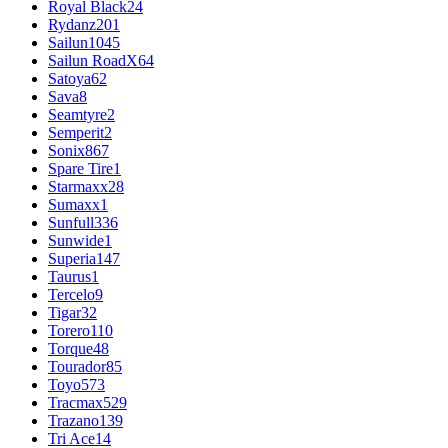
Royal Black
24
Rydanz
201
Sailun
1045
Sailun RoadX
64
Satoya
62
Sava
8
Seamtyre
2
Semperit
2
Sonix
867
Spare Tire
1
Starmaxx
28
Sumaxx
1
Sunfull
336
Sunwide
1
Superia
147
Taurus
1
Tercelo
9
Tigar
32
Torero
110
Torque
48
Tourador
85
Toyo
573
Tracmax
529
Trazano
139
Tri Ace
14