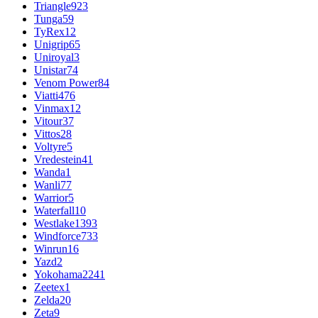
Triangle
923
Tunga
59
TyRex
12
Unigrip
65
Uniroyal
3
Unistar
74
Venom Power
84
Viatti
476
Vinmax
12
Vitour
37
Vittos
28
Voltyre
5
Vredestein
41
Wanda
1
Wanli
77
Warrior
5
Waterfall
10
Westlake
1393
Windforce
733
Winrun
16
Yazd
2
Yokohama
2241
Zeetex
1
Zelda
20
Zeta
9