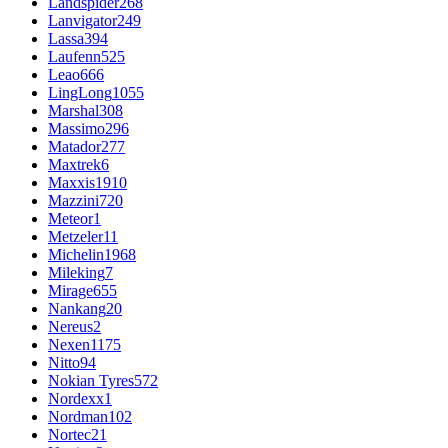
Landspider
268
Lanvigator
249
Lassa
394
Laufenn
525
Leao
666
LingLong
1055
Marshal
308
Massimo
296
Matador
277
Maxtrek
6
Maxxis
1910
Mazzini
720
Meteor
1
Metzeler
11
Michelin
1968
Mileking
7
Mirage
655
Nankang
20
Nereus
2
Nexen
1175
Nitto
94
Nokian Tyres
572
Nordexx
1
Nordman
102
Nortec
21