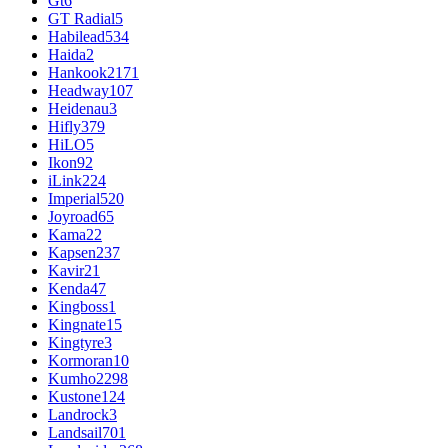
Gt
6
GT Radial
5
Habilead
534
Haida
2
Hankook
2171
Headway
107
Heidenau
3
Hifly
379
HiLO
5
Ikon
92
iLink
224
Imperial
520
Joyroad
65
Kama
22
Kapsen
237
Kavir
21
Kenda
47
Kingboss
1
Kingnate
15
Kingtyre
3
Kormoran
10
Kumho
2298
Kustone
124
Landrock
3
Landsail
701