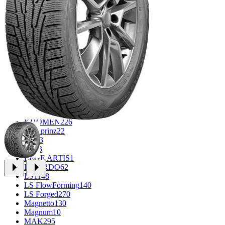
CROSS_STREET
30
Eurodisk
1
FF
34
GR
71
Grizzly
3
iFree
1009
iFree Original
53
Ikon
1
INFORGED
1
IVR
1
K7
2
KDW
151
Keskin
1
KHOMEN
226
Kronprinz
22
KT
23
LE
13
LEGE ARTIS
1
LIZARDO
62
LS
1148
LS FlowForming
140
LS Forged
270
Magnetto
130
Magnum
10
MAK
295