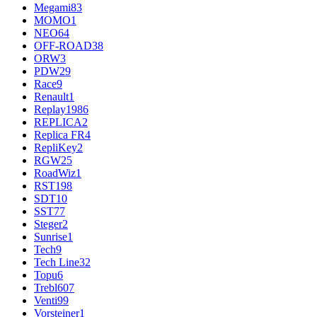
Megami
83
MOMO
1
NEO
64
OFF-ROAD
38
ORW
3
PDW
29
Race
9
Renault
1
Replay
1986
REPLICA
2
Replica FR
4
RepliKey
2
RGW
25
RoadWiz
1
RST
198
SDT
10
SST
77
Steger
2
Sunrise
1
Tech
9
Tech Line
32
Topu
6
Trebl
607
Venti
99
Vorsteiner
1