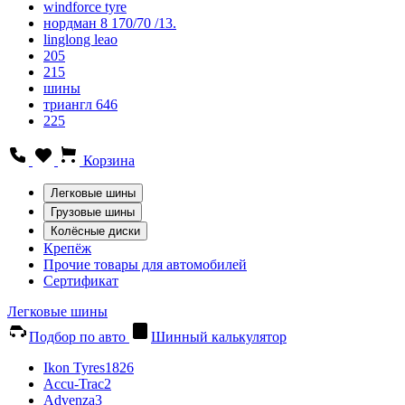
windforce tyre
нордман 8 170/70 /13.
linglong leao
205
215
шины
триангл 646
225
Корзина
Легковые шины
Грузовые шины
Колёсные диски
Крепёж
Прочие товары для автомобилей
Сертификат
Легковые шины
Подбор по авто
Шинный калькулятор
Ikon Tyres
1826
Accu-Trac
2
Advenza
3