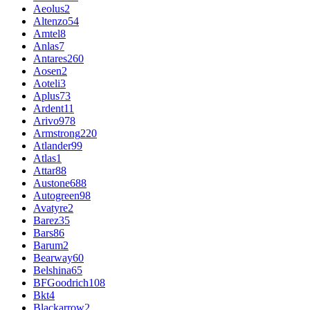
Aeolus
2
Altenzo
54
Amtel
8
Anlas
7
Antares
260
Aosen
2
Aoteli
3
Aplus
73
Ardent
11
Arivo
978
Armstrong
220
Atlander
99
Atlas
1
Attar
88
Austone
688
Autogreen
98
Avatyre
2
Barez
35
Bars
86
Barum
2
Bearway
60
Belshina
65
BFGoodrich
108
Bkt
4
Blackarrow
2