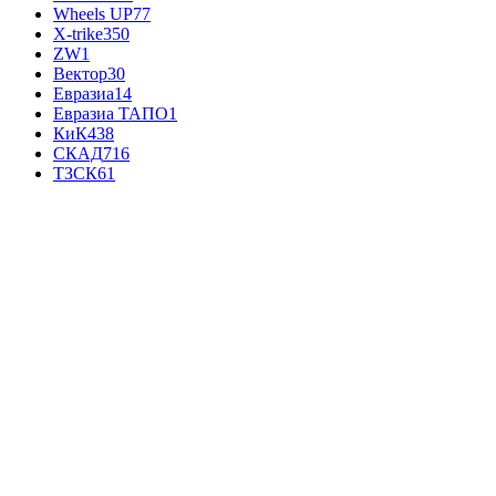
Wheels UP
77
X-trike
350
ZW
1
Вектор
30
Евразиа
14
Евразиа ТАПО
1
КиК
438
СКАД
716
ТЗСК
61