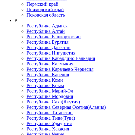
Пермский край
Приморский край
Псковская область
Р
Республика Адыгея
Республика Алтай
Республика Башкортостан
Республика Бурятия
Республика Дагестан
Республика Ингушетия
Республика Кабардино-Балкария
Республика Калмыкия
Республика Карачаево-Черкеcия
Республика Карелия
Республика Коми
Республика Крым
Республика Марий-Эл
Республика Мордовия
Республика Саха(Якутия)
Республика Северная Осетия(Алания)
Республика Татарстан
Республика Тыва(Тува)
Республика Удмуртия
Республика Хакасия
Республика Чечня