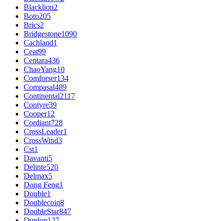
Blacklion
2
Boto
205
Brics
2
Bridgestone
1090
Cachland
1
Ceat
99
Centara
436
ChaoYang
10
Comforser
134
Compasal
489
Continental
2117
Contyre
39
Cooper
12
Cordiant
728
CrossLeader
1
CrossWind
3
Cst
1
Davanti
5
Delinte
520
Delmax
5
Dong Feng
1
Double
1
Doublecoin
8
DoubleStar
847
Dunlop
127