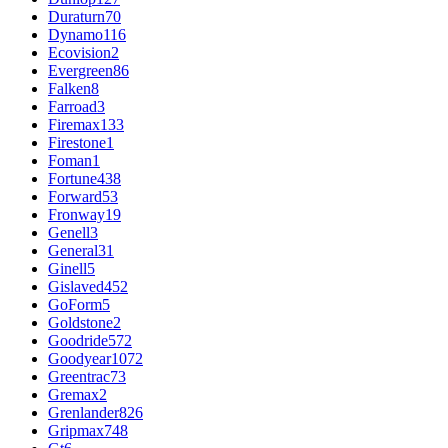
Duraturn
70
Dynamo
116
Ecovision
2
Evergreen
86
Falken
8
Farroad
3
Firemax
133
Firestone
1
Foman
1
Fortune
438
Forward
53
Fronway
19
Genell
3
General
31
Ginell
5
Gislaved
452
GoForm
5
Goldstone
2
Goodride
572
Goodyear
1072
Greentrac
73
Gremax
2
Grenlander
826
Gripmax
748