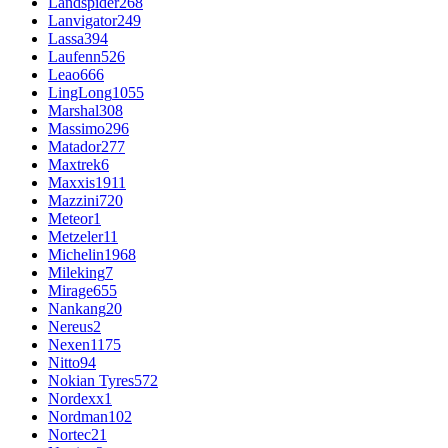
Landspider
268
Lanvigator
249
Lassa
394
Laufenn
526
Leao
666
LingLong
1055
Marshal
308
Massimo
296
Matador
277
Maxtrek
6
Maxxis
1911
Mazzini
720
Meteor
1
Metzeler
11
Michelin
1968
Mileking
7
Mirage
655
Nankang
20
Nereus
2
Nexen
1175
Nitto
94
Nokian Tyres
572
Nordexx
1
Nordman
102
Nortec
21