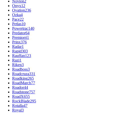
Novion
2
Onyx
12
Ovation
236
Ozka
4
Pace
22
Petlas
10
Powertrac
140
Predator
64
Premiorri
1
Prinx
376
Radar
1
Rapid
303
Rauffan
123
Razi
1
Riken
3
Roadboss
3
Roadcruza
331
Roadking
265
RoadMarch
77
Roador
44
Roadstone
757
RoadX
655
RockBlade
295
Rotalla
47
Royal
3