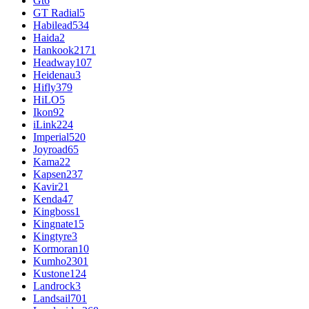
Gt
6
GT Radial
5
Habilead
534
Haida
2
Hankook
2171
Headway
107
Heidenau
3
Hifly
379
HiLO
5
Ikon
92
iLink
224
Imperial
520
Joyroad
65
Kama
22
Kapsen
237
Kavir
21
Kenda
47
Kingboss
1
Kingnate
15
Kingtyre
3
Kormoran
10
Kumho
2301
Kustone
124
Landrock
3
Landsail
701