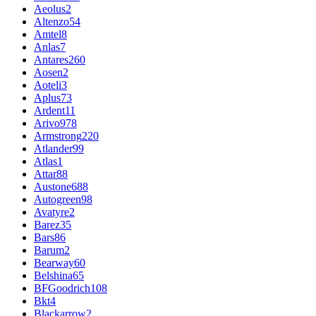
Aeolus
2
Altenzo
54
Amtel
8
Anlas
7
Antares
260
Aosen
2
Aoteli
3
Aplus
73
Ardent
11
Arivo
978
Armstrong
220
Atlander
99
Atlas
1
Attar
88
Austone
688
Autogreen
98
Avatyre
2
Barez
35
Bars
86
Barum
2
Bearway
60
Belshina
65
BFGoodrich
108
Bkt
4
Blackarrow
2