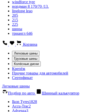
windforce tyre
нордман 8 170/70 /13.
linglong leao
205
215
225
шины
триангл 646
Корзина
Легковые шины
Грузовые шины
Колёсные диски
Крепёж
Прочие товары для автомобилей
Сертификат
Легковые шины
Подбор по авто
Шинный калькулятор
Ikon Tyres
1828
Accu-Trac
2
Advenza
3