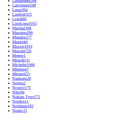
Landspider
268
Lanvigator
249
Lassa
394
Laufenn
525
Leao
666
LingLong
1055
Marshal
308
Massimo
296
Matador
277
Maxtrek
6
Maxxis
1910
Mazzini
720
Meteor
1
Metzeler
11
Michelin
1968
Mileking
7
Mirage
655
Nankang
20
Nereus
2
Nexen
1175
Nitto
94
Nokian Tyres
572
Nordexx
1
Nordman
102
Nortec
21