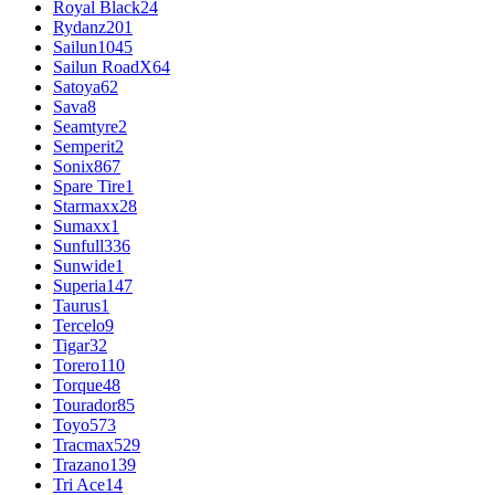
Royal Black
24
Rydanz
201
Sailun
1045
Sailun RoadX
64
Satoya
62
Sava
8
Seamtyre
2
Semperit
2
Sonix
867
Spare Tire
1
Starmaxx
28
Sumaxx
1
Sunfull
336
Sunwide
1
Superia
147
Taurus
1
Tercelo
9
Tigar
32
Torero
110
Torque
48
Tourador
85
Toyo
573
Tracmax
529
Trazano
139
Tri Ace
14