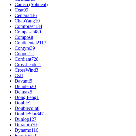
Camso (Solideal)
Ceat
99
Centara
436
ChaoYang
10
Comforser
134
Compasal
489
Composit
Continental
2117
Contyre
39
Cooper
12
Cordiant
728
CrossLeader
1
CrossWind
3
Cst
1
Davanti
5
Delinte
520
Delmax
5
Dong Feng
1
Double
1
Doublecoin
8
DoubleStar
847
Dunlop
127
Duraturn
70
Dynamo
116
Ecovision
2