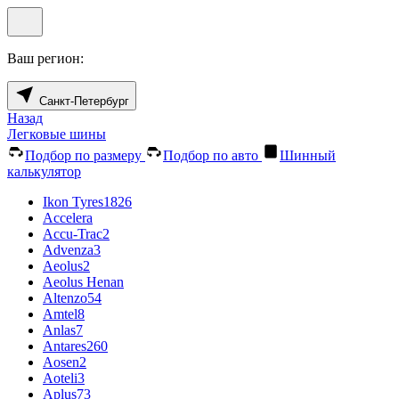
Ваш регион:
Санкт-Петербург
Назад
Легковые шины
Подбор по размеру
Подбор по авто
Шинный
калькулятор
Ikon Tyres
1826
Accelera
Accu-Trac
2
Advenza
3
Aeolus
2
Aeolus Henan
Altenzo
54
Amtel
8
Anlas
7
Antares
260
Aosen
2
Aoteli
3
Aplus
73