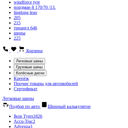
windforce tyre
нордман 8 170/70 /13.
linglong leao
205
215
триангл 646
шины
225
Корзина
Легковые шины
Грузовые шины
Колёсные диски
Крепёж
Прочие товары для автомобилей
Сертификат
Легковые шины
Подбор по авто
Шинный калькулятор
Ikon Tyres
1826
Accu-Trac
2
Advenza
3