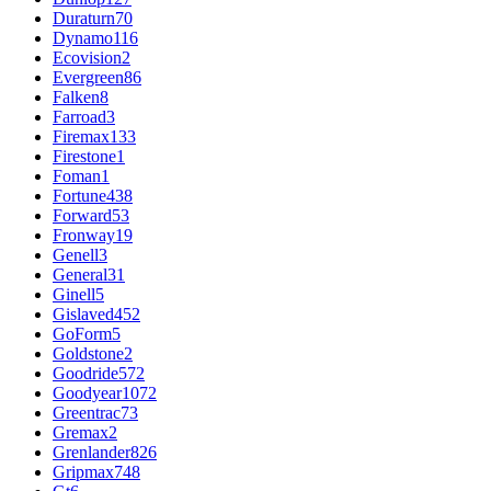
Duraturn
70
Dynamo
116
Ecovision
2
Evergreen
86
Falken
8
Farroad
3
Firemax
133
Firestone
1
Foman
1
Fortune
438
Forward
53
Fronway
19
Genell
3
General
31
Ginell
5
Gislaved
452
GoForm
5
Goldstone
2
Goodride
572
Goodyear
1072
Greentrac
73
Gremax
2
Grenlander
826
Gripmax
748