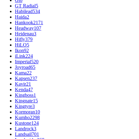
Gt
6
GT Radial
5
Habilead
534
Haida
2
Hankook
2171
Headway
107
Heidenau
3
Hifly
379
HiLO
5
Ikon
92
iLink
224
Imperial
520
Joyroad
65
Kama
22
Kapsen
237
Kavir
21
Kenda
47
Kingboss
1
Kingnate
15
Kingtyre
3
Kormoran
10
Kumho
2298
Kustone
124
Landrock
3
Landsail
701