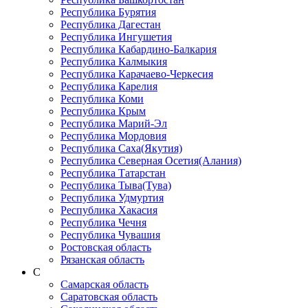
Республика Бурятия
Республика Дагестан
Республика Ингушетия
Республика Кабардино-Балкария
Республика Калмыкия
Республика Карачаево-Черкеcия
Республика Карелия
Республика Коми
Республика Крым
Республика Марий-Эл
Республика Мордовия
Республика Саха(Якутия)
Республика Северная Осетия(Алания)
Республика Татарстан
Республика Тыва(Тува)
Республика Удмуртия
Республика Хакасия
Республика Чечня
Республика Чувашия
Ростовская область
Рязанская область
С
Самарская область
Саратовская область