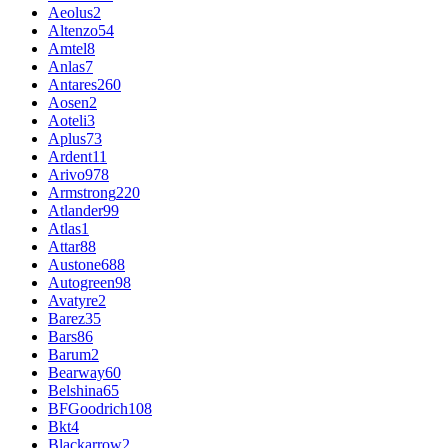
Aeolus
2
Altenzo
54
Amtel
8
Anlas
7
Antares
260
Aosen
2
Aoteli
3
Aplus
73
Ardent
11
Arivo
978
Armstrong
220
Atlander
99
Atlas
1
Attar
88
Austone
688
Autogreen
98
Avatyre
2
Barez
35
Bars
86
Barum
2
Bearway
60
Belshina
65
BFGoodrich
108
Bkt
4
Blackarrow
2