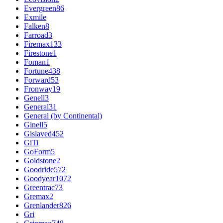
Evergreen
86
Exmile
Falken
8
Farroad
3
Firemax
133
Firestone
1
Foman
1
Fortune
438
Forward
53
Fronway
19
Genell
3
General
31
General (by Continental)
Ginell
5
Gislaved
452
GiTi
GoForm
5
Goldstone
2
Goodride
572
Goodyear
1072
Greentrac
73
Gremax
2
Grenlander
826
Gri