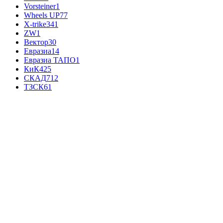
Vorsteiner
1
Wheels UP
77
X-trike
341
ZW
1
Вектор
30
Евразиа
14
Евразиа ТАПО
1
КиК
425
СКАД
712
ТЗСК
61