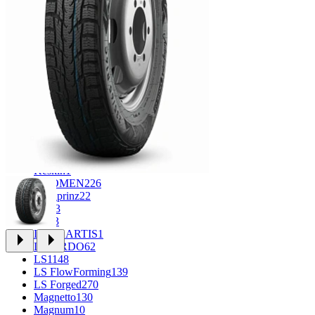
CROSS_STREET
30
Eurodisk
1
FF
34
GR
71
Grizzly
3
iFree
1004
iFree Original
53
Ikon
1
INFORGED
1
IVR
1
K&K
1
K7
2
KDW
151
Keskin
1
KHOMEN
226
Kronprinz
22
KT
23
LE
13
LEGE ARTIS
1
LIZARDO
62
LS
1148
LS FlowForming
139
LS Forged
270
Magnetto
130
Magnum
10