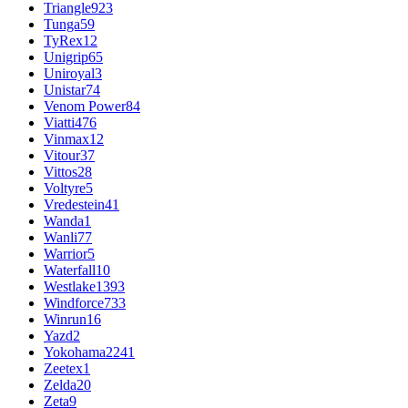
Triangle
923
Tunga
59
TyRex
12
Unigrip
65
Uniroyal
3
Unistar
74
Venom Power
84
Viatti
476
Vinmax
12
Vitour
37
Vittos
28
Voltyre
5
Vredestein
41
Wanda
1
Wanli
77
Warrior
5
Waterfall
10
Westlake
1393
Windforce
733
Winrun
16
Yazd
2
Yokohama
2241
Zeetex
1
Zelda
20
Zeta
9