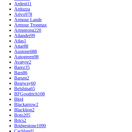
Ardent
11
Arduzza
Arivo
978
Armour Lande
Armour Tronmax
Armstrong
220
Atlander
99
Atlas
1
Attar
88
Austone
688
Autogreen
98
Avatyre
2
Barez
35
Bars
86
Barum
2
Bearway
60
Belshina
65
BFGoodrich
108
Bkt
4
Blackarrow
2
Blacklion
2
Boto
205
Brics
2
Bridgestone
1090
Cachland
1