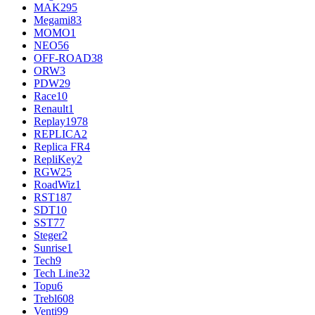
MAK
295
Megami
83
MOMO
1
NEO
56
OFF-ROAD
38
ORW
3
PDW
29
Race
10
Renault
1
Replay
1978
REPLICA
2
Replica FR
4
RepliKey
2
RGW
25
RoadWiz
1
RST
187
SDT
10
SST
77
Steger
2
Sunrise
1
Tech
9
Tech Line
32
Topu
6
Trebl
608
Venti
99