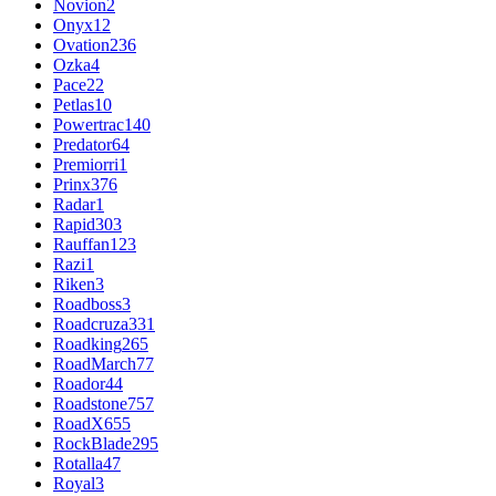
Novion
2
Onyx
12
Ovation
236
Ozka
4
Pace
22
Petlas
10
Powertrac
140
Predator
64
Premiorri
1
Prinx
376
Radar
1
Rapid
303
Rauffan
123
Razi
1
Riken
3
Roadboss
3
Roadcruza
331
Roadking
265
RoadMarch
77
Roador
44
Roadstone
757
RoadX
655
RockBlade
295
Rotalla
47
Royal
3