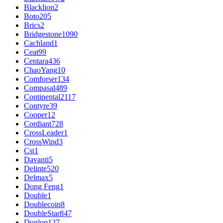
Blacklion
2
Boto
205
Brics
2
Bridgestone
1090
Cachland
1
Ceat
99
Centara
436
ChaoYang
10
Comforser
134
Compasal
489
Continental
2117
Contyre
39
Cooper
12
Cordiant
728
CrossLeader
1
CrossWind
3
Cst
1
Davanti
5
Delinte
520
Delmax
5
Dong Feng
1
Double
1
Doublecoin
8
DoubleStar
847
Dunlop
127