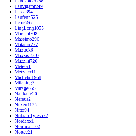
Landspider
268
Lanvigator
249
Lassa
394
Laufenn
525
Leao
666
LingLong
1055
Marshal
308
Massimo
296
Matador
277
Maxtrek
6
Maxxis
1910
Mazzini
720
Meteor
1
Metzeler
11
Michelin
1968
Mileking
7
Mirage
655
Nankang
20
Nereus
2
Nexen
1175
Nitto
94
Nokian Tyres
572
Nordexx
1
Nordman
102
Nortec
21