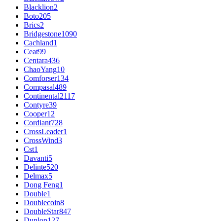
Blacklion
2
Boto
205
Brics
2
Bridgestone
1090
Cachland
1
Ceat
99
Centara
436
ChaoYang
10
Comforser
134
Compasal
489
Continental
2117
Contyre
39
Cooper
12
Cordiant
728
CrossLeader
1
CrossWind
3
Cst
1
Davanti
5
Delinte
520
Delmax
5
Dong Feng
1
Double
1
Doublecoin
8
DoubleStar
847
Dunlop
127