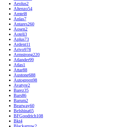
Aeolus
2
Altenzo
54
Amtel
8
Anlas
7
Antares
260
Aosen
2
Aoteli
3
Aplus
73
Ardent
11
Arivo
978
Armstrong
220
Atlander
99
Atlas
1
Attar
88
Austone
688
Autogreen
98
Avatyre
2
Barez
35
Bars
86
Barum
2
Bearway
60
Belshina
65
BFGoodrich
108
Bkt
4
Blackarrow
2