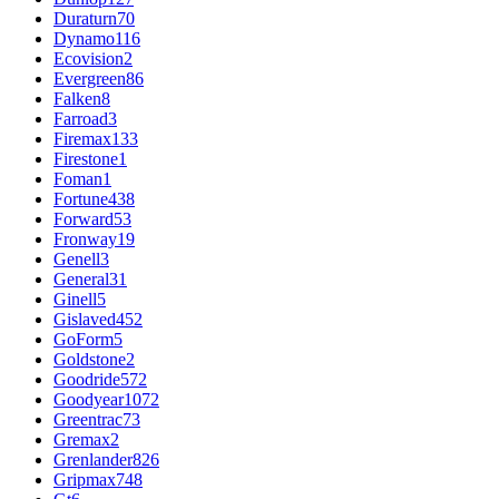
Duraturn
70
Dynamo
116
Ecovision
2
Evergreen
86
Falken
8
Farroad
3
Firemax
133
Firestone
1
Foman
1
Fortune
438
Forward
53
Fronway
19
Genell
3
General
31
Ginell
5
Gislaved
452
GoForm
5
Goldstone
2
Goodride
572
Goodyear
1072
Greentrac
73
Gremax
2
Grenlander
826
Gripmax
748