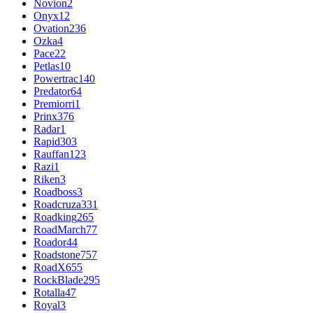
Novion
2
Onyx
12
Ovation
236
Ozka
4
Pace
22
Petlas
10
Powertrac
140
Predator
64
Premiorri
1
Prinx
376
Radar
1
Rapid
303
Rauffan
123
Razi
1
Riken
3
Roadboss
3
Roadcruza
331
Roadking
265
RoadMarch
77
Roador
44
Roadstone
757
RoadX
655
RockBlade
295
Rotalla
47
Royal
3