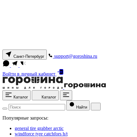
support@goroshina.ru
Санкт-Петербург
Войти
в личный кабинет
Каталог
Каталог
Найти
Популярные запросы:
general tire grabber arctic
windforce tyre catchfors h/t