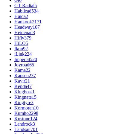
Gt
6
GT Radial
5
Habilead
534
Haida
2
Hankook
2171
Headway
107
Heidenau
3
Hifly
379
HiLO
5
Ikon
92
iLink
224
Imperial
520
Joyroad
65
Kama
22
Kapsen
237
Kavir
21
Kenda
47
Kingboss
1
Kingnate
15
Kingtyre
3
Kormoran
10
Kumho
2298
Kustone
124
Landrock
3
Landsail
701