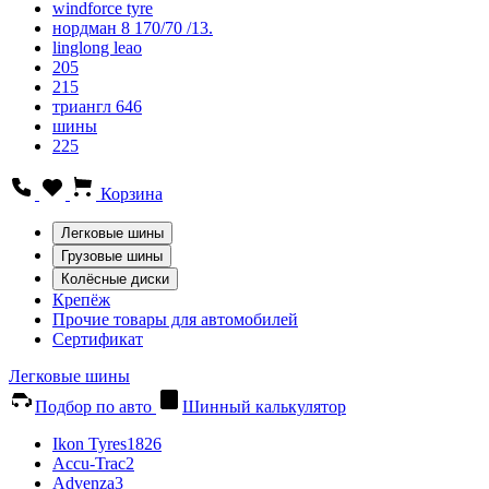
windforce tyre
нордман 8 170/70 /13.
linglong leao
205
215
триангл 646
шины
225
Корзина
Легковые шины
Грузовые шины
Колёсные диски
Крепёж
Прочие товары для автомобилей
Сертификат
Легковые шины
Подбор по авто
Шинный калькулятор
Ikon Tyres
1826
Accu-Trac
2
Advenza
3