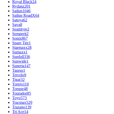
Royal Black
24
Rydanz
201
Sailun
1046
Sailun RoadX
64
Satoya
62
Sava
8
Seamtyre
2
Semperit
2
Sonix
867
Spare Tire
1
Starmaxx
28
Sumaxx
1
Sunfull
336
Sunwide
1
Superia
147
Taurus
1
Tercelo
9
Tigar
32
Torero
110
Torque
48
Tourador
85
Toyo
573
Tracmax
529
Trazano
139
Tri Ace
14