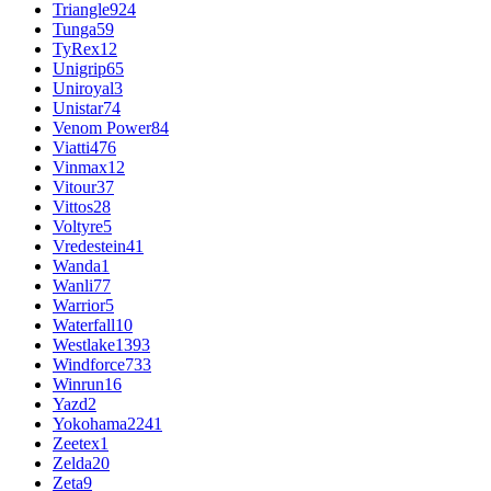
Triangle
924
Tunga
59
TyRex
12
Unigrip
65
Uniroyal
3
Unistar
74
Venom Power
84
Viatti
476
Vinmax
12
Vitour
37
Vittos
28
Voltyre
5
Vredestein
41
Wanda
1
Wanli
77
Warrior
5
Waterfall
10
Westlake
1393
Windforce
733
Winrun
16
Yazd
2
Yokohama
2241
Zeetex
1
Zelda
20
Zeta
9