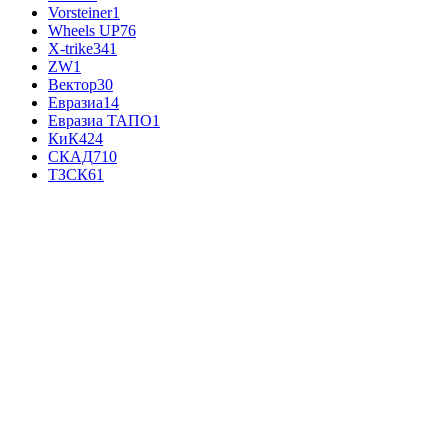
Vorsteiner
1
Wheels UP
76
X-trike
341
ZW
1
Вектор
30
Евразиа
14
Евразиа ТАПО
1
КиК
424
СКАД
710
ТЗСК
61