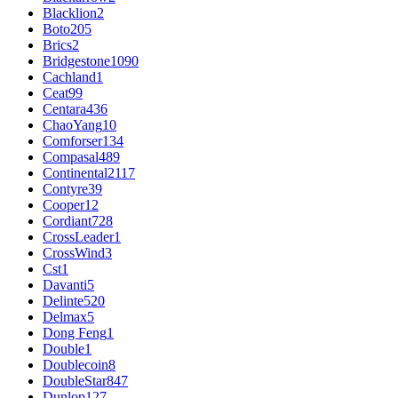
Blacklion
2
Boto
205
Brics
2
Bridgestone
1090
Cachland
1
Ceat
99
Centara
436
ChaoYang
10
Comforser
134
Compasal
489
Continental
2117
Contyre
39
Cooper
12
Cordiant
728
CrossLeader
1
CrossWind
3
Cst
1
Davanti
5
Delinte
520
Delmax
5
Dong Feng
1
Double
1
Doublecoin
8
DoubleStar
847
Dunlop
127