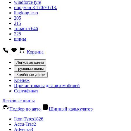
windforce tyre
нордман 8 170/70 /13.
linglong leao
205
215
триангл 646
225
шины
Корзина
Легковые шины
Грузовые шины
Колёсные диски
Крепёж
Прочие товары для автомобилей
Сертификат
Легковые шины
Подбор по авто
Шинный калькулятор
Ikon Tyres
1826
Accu-Trac
2
Advenza
3