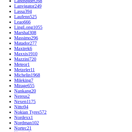
Landspider
268
Lanvigator
249
Lassa
394
Laufenn
525
Leao
666
LingLong
1055
Marshal
308
Massimo
296
Matador
277
Maxtrek
6
Maxxis
1910
Mazzini
720
Meteor
1
Metzeler
11
Michelin
1968
Mileking
7
Mirage
655
Nankang
20
Nereus
2
Nexen
1175
Nitto
94
Nokian Tyres
572
Nordexx
1
Nordman
102
Nortec
21