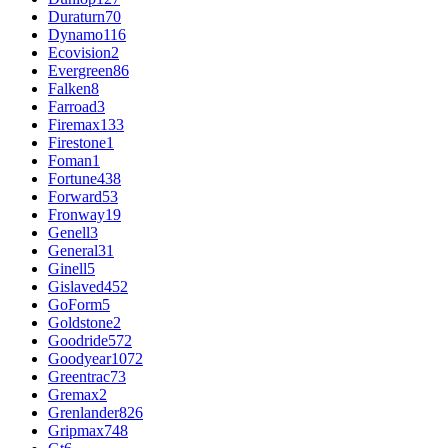
Duraturn
70
Dynamo
116
Ecovision
2
Evergreen
86
Falken
8
Farroad
3
Firemax
133
Firestone
1
Foman
1
Fortune
438
Forward
53
Fronway
19
Genell
3
General
31
Ginell
5
Gislaved
452
GoForm
5
Goldstone
2
Goodride
572
Goodyear
1072
Greentrac
73
Gremax
2
Grenlander
826
Gripmax
748