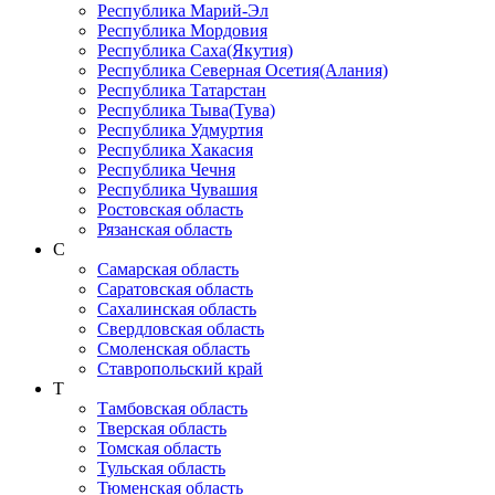
Республика Марий-Эл
Республика Мордовия
Республика Саха(Якутия)
Республика Северная Осетия(Алания)
Республика Татарстан
Республика Тыва(Тува)
Республика Удмуртия
Республика Хакасия
Республика Чечня
Республика Чувашия
Ростовская область
Рязанская область
С
Самарская область
Саратовская область
Сахалинская область
Свердловская область
Смоленская область
Ставропольский край
Т
Тамбовская область
Тверская область
Томская область
Тульская область
Тюменская область