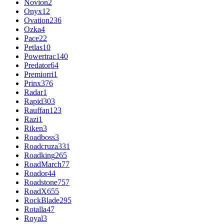
Novion
2
Onyx
12
Ovation
236
Ozka
4
Pace
22
Petlas
10
Powertrac
140
Predator
64
Premiorri
1
Prinx
376
Radar
1
Rapid
303
Rauffan
123
Razi
1
Riken
3
Roadboss
3
Roadcruza
331
Roadking
265
RoadMarch
77
Roador
44
Roadstone
757
RoadX
655
RockBlade
295
Rotalla
47
Royal
3