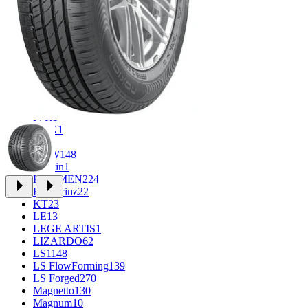
CROSS_STREET
30
Eurodisk
1
FF
34
GR
71
Grizzly
3
iFree
1004
iFree Original
53
Ikon
1
INFORGED
1
IVR
1
K&K
1
K7
2
KDW
148
Keskin
1
KHOMEN
224
Kronprinz
22
KT
23
LE
13
LEGE ARTIS
1
LIZARDO
62
LS
1148
LS FlowForming
139
LS Forged
270
Magnetto
130
Magnum
10