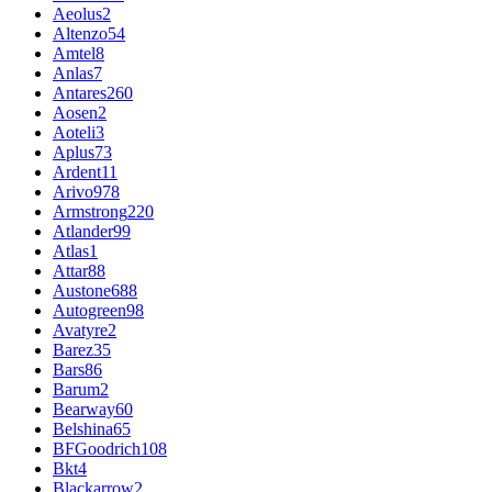
Aeolus
2
Altenzo
54
Amtel
8
Anlas
7
Antares
260
Aosen
2
Aoteli
3
Aplus
73
Ardent
11
Arivo
978
Armstrong
220
Atlander
99
Atlas
1
Attar
88
Austone
688
Autogreen
98
Avatyre
2
Barez
35
Bars
86
Barum
2
Bearway
60
Belshina
65
BFGoodrich
108
Bkt
4
Blackarrow
2