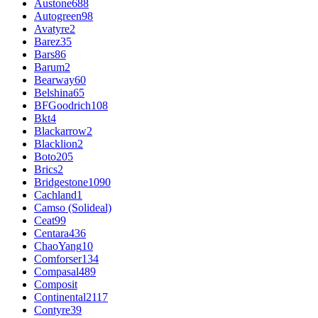
Austone
688
Autogreen
98
Avatyre
2
Barez
35
Bars
86
Barum
2
Bearway
60
Belshina
65
BFGoodrich
108
Bkt
4
Blackarrow
2
Blacklion
2
Boto
205
Brics
2
Bridgestone
1090
Cachland
1
Camso (Solideal)
Ceat
99
Centara
436
ChaoYang
10
Comforser
134
Compasal
489
Composit
Continental
2117
Contyre
39