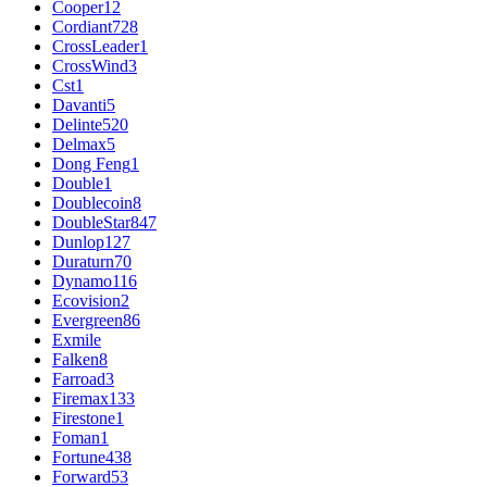
Cooper
12
Cordiant
728
CrossLeader
1
CrossWind
3
Cst
1
Davanti
5
Delinte
520
Delmax
5
Dong Feng
1
Double
1
Doublecoin
8
DoubleStar
847
Dunlop
127
Duraturn
70
Dynamo
116
Ecovision
2
Evergreen
86
Exmile
Falken
8
Farroad
3
Firemax
133
Firestone
1
Foman
1
Fortune
438
Forward
53