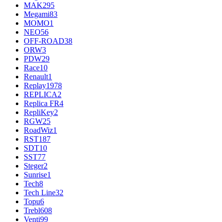
MAK
295
Megami
83
MOMO
1
NEO
56
OFF-ROAD
38
ORW
3
PDW
29
Race
10
Renault
1
Replay
1978
REPLICA
2
Replica FR
4
RepliKey
2
RGW
25
RoadWiz
1
RST
187
SDT
10
SST
77
Steger
2
Sunrise
1
Tech
8
Tech Line
32
Topu
6
Trebl
608
Venti
99