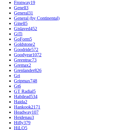
Fronway
19
Genell
3
General
31
General (by Continental)
Ginell
5
Gislaved
452
GiTi
GoForm
5
Goldstone
2
Goodride
572
Goodyear
1072
Greentrac
73
Gremax
2
Grenlander
826
Gri
Gripmax
748
Gt
6
GT Radial
5
Habilead
534
Haida
2
Hankook
2171
Headway
107
Heidenau
3
Hifly
379
HiLO
5