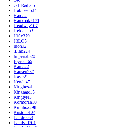
Gt
6
GT Radial
5
Habilead
534
Haida
2
Hankook
2171
Headway
107
Heidenau
3
Hifly
379
HiLO
5
Ikon
92
iLink
224
Imperial
520
Joyroad
65
Kama
22
Kapsen
237
Kavir
21
Kenda
47
Kingboss
1
Kingnate
15
Kingtyre
3
Kormoran
10
Kumho
2298
Kustone
124
Landrock
3
Landsail
701