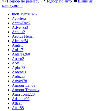
Подбор по размеру
Подбор по авто
Шинный
калькулятор
Ikon Tyres
1826
Accelera
Accu-Trac
2
Advenza
3
Aeolus
2
Aeolus Henan
Altenzo
54
Amtel
8
Anlas
7
Antares
260
Aosen
2
Aoteli
3
Aplus
73
Ardent
11
Arduzza
Arivo
978
Armour Lande
Armour Tronmax
Armstrong
220
Atlander
99
Atlas
1
Attar
88