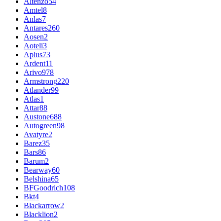
Altenzo
54
Amtel
8
Anlas
7
Antares
260
Aosen
2
Aoteli
3
Aplus
73
Ardent
11
Arivo
978
Armstrong
220
Atlander
99
Atlas
1
Attar
88
Austone
688
Autogreen
98
Avatyre
2
Barez
35
Bars
86
Barum
2
Bearway
60
Belshina
65
BFGoodrich
108
Bkt
4
Blackarrow
2
Blacklion
2