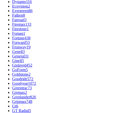
Dynamo
116
Ecovision
2
Evergreen
86
Falken
8
Farroad
3
Firemax
133
Firestone
1
Foman
1
Fortune
438
Forward
53
Fronway
19
Genell
3
General
31
Ginell
5
Gislaved
452
GoForm
5
Goldstone
2
Goodride
572
Goodyear
1072
Greentrac
73
Gremax
2
Grenlander
826
Gripmax
748
Gt
6
GT Radial
5