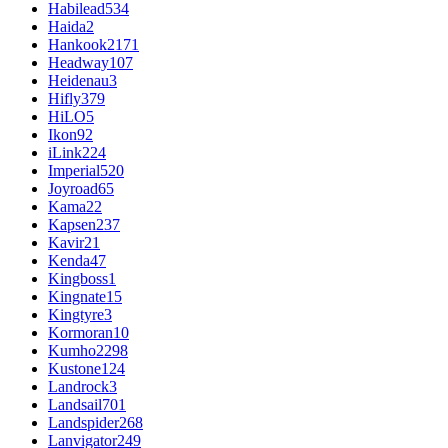
Habilead
534
Haida
2
Hankook
2171
Headway
107
Heidenau
3
Hifly
379
HiLO
5
Ikon
92
iLink
224
Imperial
520
Joyroad
65
Kama
22
Kapsen
237
Kavir
21
Kenda
47
Kingboss
1
Kingnate
15
Kingtyre
3
Kormoran
10
Kumho
2298
Kustone
124
Landrock
3
Landsail
701
Landspider
268
Lanvigator
249