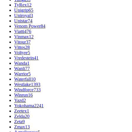
TyRex
12
Unigrip
65
Uniroyal
3
Unistar
74
Venom Power
84
Viatti
476
Vinmax
12
Vitour
37
Vittos
28
Voltyre
5
Vredestein
41
Wanda
1
Wanli
77
Warrior
5
Waterfall
10
Westlake
1393
Windforce
733
Winrun
16
Yazd
2
Yokohama
2241
Zeetex
1
Zelda
20
Zeta
9
Zmax
13