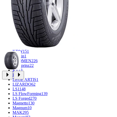
FF
34
GR
71
Grizzly
3
iFree
1004
iFree Original
53
Ikon
1
INFORGED
1
IVR
1
K&K
1
K7
2
KDW
151
Keskin
1
KHOMEN
226
Kronprinz
22
KT
23
LE
13
LEGE ARTIS
1
LIZARDO
62
LS
1148
LS FlowForming
139
LS Forged
270
Magnetto
130
Magnum
10
MAK
295