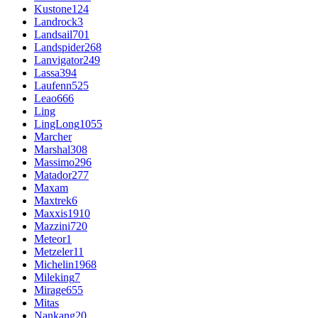
Kustone
124
Landrock
3
Landsail
701
Landspider
268
Lanvigator
249
Lassa
394
Laufenn
525
Leao
666
Ling
LingLong
1055
Marcher
Marshal
308
Massimo
296
Matador
277
Maxam
Maxtrek
6
Maxxis
1910
Mazzini
720
Meteor
1
Metzeler
11
Michelin
1968
Mileking
7
Mirage
655
Mitas
Nankang
20