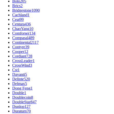
Boto
205
Brics
2
Bridgestone
1090
Cachland
1
Ceat
99
Centara
436
ChaoYang
10
Comforser
134
Compasal
489
Continental
2117
Contyre
39
Cooper
12
Cordiant
728
CrossLeader
1
CrossWind
3
Cst
1
Davanti
5
Delinte
520
Delmax
5
Dong Feng
1
Double
1
Doublecoin
8
DoubleStar
847
Dunlop
127
Duraturn
70