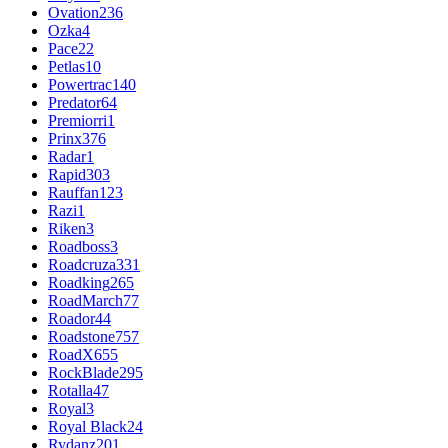
Ovation
236
Ozka
4
Pace
22
Petlas
10
Powertrac
140
Predator
64
Premiorri
1
Prinx
376
Radar
1
Rapid
303
Rauffan
123
Razi
1
Riken
3
Roadboss
3
Roadcruza
331
Roadking
265
RoadMarch
77
Roador
44
Roadstone
757
RoadX
655
RockBlade
295
Rotalla
47
Royal
3
Royal Black
24
Rydanz
201