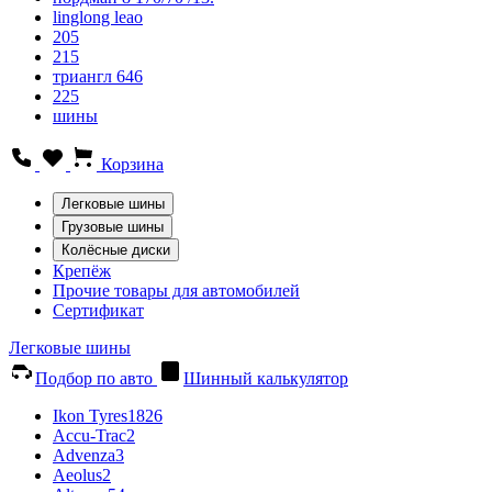
linglong leao
205
215
триангл 646
225
шины
Корзина
Легковые шины
Грузовые шины
Колёсные диски
Крепёж
Прочие товары для автомобилей
Сертификат
Легковые шины
Подбор по авто
Шинный калькулятор
Ikon Tyres
1826
Accu-Trac
2
Advenza
3
Aeolus
2