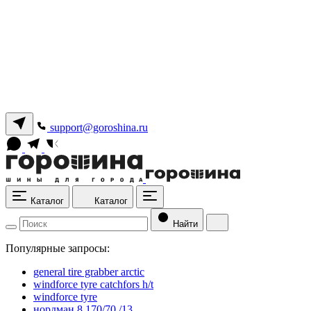
support@goroshina.ru
Каталог
Каталог
Найти
Популярные запросы:
general tire grabber arctic
windforce tyre catchfors h/t
windforce tyre
нордман 8 170/70 /13.