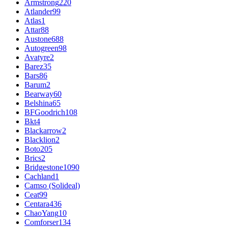
Armstrong
220
Atlander
99
Atlas
1
Attar
88
Austone
688
Autogreen
98
Avatyre
2
Barez
35
Bars
86
Barum
2
Bearway
60
Belshina
65
BFGoodrich
108
Bkt
4
Blackarrow
2
Blacklion
2
Boto
205
Brics
2
Bridgestone
1090
Cachland
1
Camso (Solideal)
Ceat
99
Centara
436
ChaoYang
10
Comforser
134