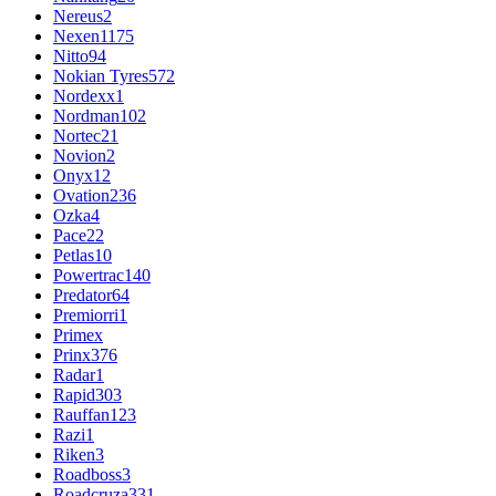
Nereus
2
Nexen
1175
Nitto
94
Nokian Tyres
572
Nordexx
1
Nordman
102
Nortec
21
Novion
2
Onyx
12
Ovation
236
Ozka
4
Pace
22
Petlas
10
Powertrac
140
Predator
64
Premiorri
1
Primex
Prinx
376
Radar
1
Rapid
303
Rauffan
123
Razi
1
Riken
3
Roadboss
3
Roadcruza
331