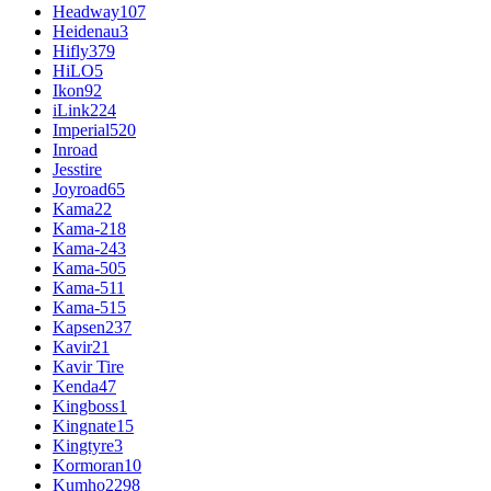
Headway
107
Heidenau
3
Hifly
379
HiLO
5
Ikon
92
iLink
224
Imperial
520
Inroad
Jesstire
Joyroad
65
Kama
22
Kama-218
Kama-243
Kama-505
Kama-511
Kama-515
Kapsen
237
Kavir
21
Kavir Tire
Kenda
47
Kingboss
1
Kingnate
15
Kingtyre
3
Kormoran
10
Kumho
2298