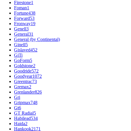
Firestone
1
Foman
1
Fortune
438
Forward
53
Fronway
19
Genell
3
General
31
General (by Continental)
Ginell
5
Gislaved
452
GiTi
GoForm
5
Goldstone
2
Goodride
572
Goodyear
1072
Greentrac
73
Gremax
2
Grenlander
826
Gri
Gripmax
748
Gt
6
GT Radial
5
Habilead
534
Haida
2
Hankook
2171