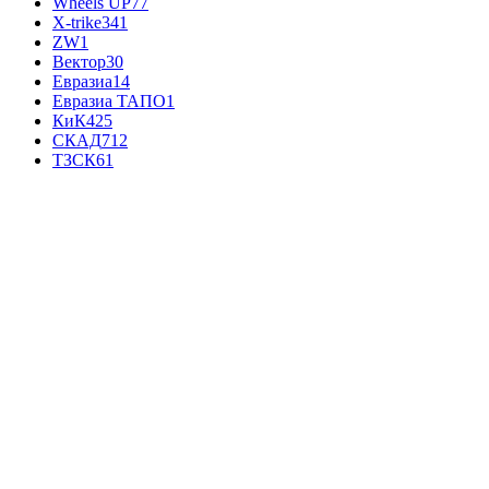
Wheels UP
77
X-trike
341
ZW
1
Вектор
30
Евразиа
14
Евразиа ТАПО
1
КиК
425
СКАД
712
ТЗСК
61