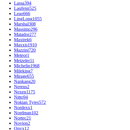
Lassa
394
Laufenn
525
Leao
666
LingLong
1055
Marshal
308
Massimo
296
Matador
277
Maxtrek
6
Maxxis
1910
Mazzini
720
Meteor
1
Metzeler
11
Michelin
1968
Mileking
7
Mirage
655
Nankang
20
Nereus
2
Nexen
1175
Nitto
94
Nokian Tyres
572
Nordexx
1
Nordman
102
Nortec
21
Novion
2
Onyx
12