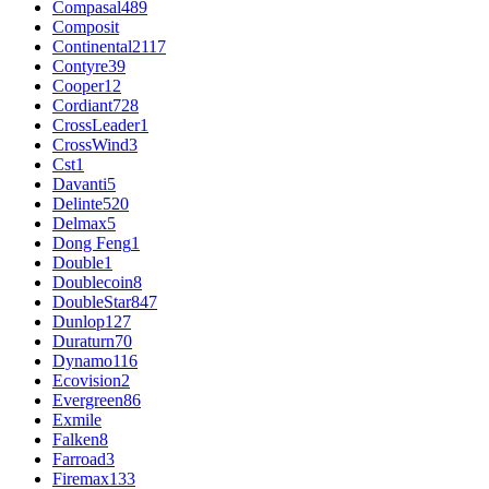
Compasal
489
Composit
Continental
2117
Contyre
39
Cooper
12
Cordiant
728
CrossLeader
1
CrossWind
3
Cst
1
Davanti
5
Delinte
520
Delmax
5
Dong Feng
1
Double
1
Doublecoin
8
DoubleStar
847
Dunlop
127
Duraturn
70
Dynamo
116
Ecovision
2
Evergreen
86
Exmile
Falken
8
Farroad
3
Firemax
133