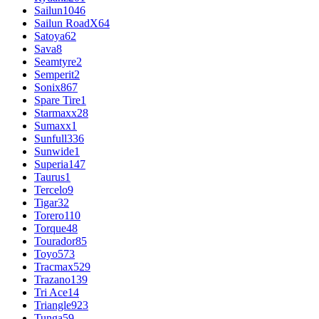
Sailun
1046
Sailun RoadX
64
Satoya
62
Sava
8
Seamtyre
2
Semperit
2
Sonix
867
Spare Tire
1
Starmaxx
28
Sumaxx
1
Sunfull
336
Sunwide
1
Superia
147
Taurus
1
Tercelo
9
Tigar
32
Torero
110
Torque
48
Tourador
85
Toyo
573
Tracmax
529
Trazano
139
Tri Ace
14
Triangle
923
Tunga
59