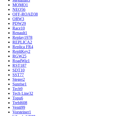
Megami
83
MOMO
1
NEO
56
OFF-ROAD
38
ORW
3
PDW
29
Race
10
Renault
1
Replay
1978
REPLICA
2
Replica FR
4
RepliKey
2
RGW
25
RoadWiz
1
RST
187
SDT
10
SST
77
Steger
2
Sunrise
1
Tech
9
Tech Line
32
Topu
6
Trebl
608
Venti
99
Vorsteiner
1