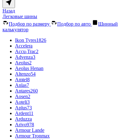
Назад
Легковые шины
Подбор по размеру
Подбор по авто
Шинный
калькулятор
Ikon Tyres
1826
Accelera
Accu-Trac
2
Advenza
3
Aeolus
2
Aeolus Henan
Altenzo
54
Amtel
8
Anlas
7
Antares
260
Aosen
2
Aoteli
3
Aplus
73
Ardent
11
Arduzza
Arivo
978
Armour Lande
Armour Tronmax