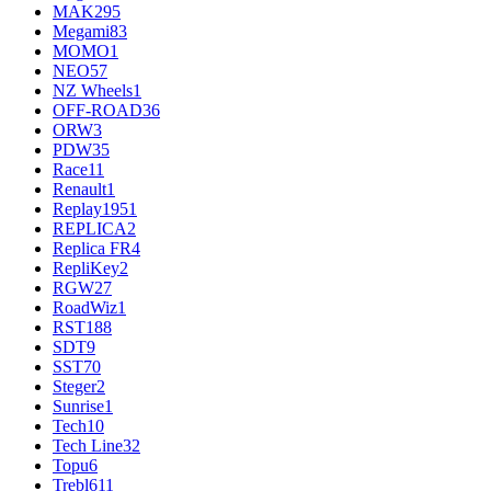
MAK
295
Megami
83
MOMO
1
NEO
57
NZ Wheels
1
OFF-ROAD
36
ORW
3
PDW
35
Race
11
Renault
1
Replay
1951
REPLICA
2
Replica FR
4
RepliKey
2
RGW
27
RoadWiz
1
RST
188
SDT
9
SST
70
Steger
2
Sunrise
1
Tech
10
Tech Line
32
Topu
6
Trebl
611