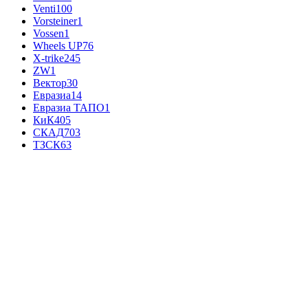
Venti
100
Vorsteiner
1
Vossen
1
Wheels UP
76
X-trike
245
ZW
1
Вектор
30
Евразиа
14
Евразиа ТАПО
1
КиК
405
СКАД
703
ТЗСК
63