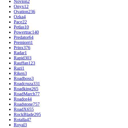
Novion
2
Onyx
12
Ovation
236
Ozka
4
Pace
22
Petlas
10
Powertrac
140
Predator
64
Premiorri
1
Prinx
376
Radar
1
Rapid
303
Rauffan
123
Razi
1
Riken
3
Roadboss
3
Roadcruza
331
Roadking
265
RoadMarch
77
Roador
44
Roadstone
757
RoadX
655
RockBlade
295
Rotalla
47
Royal
3