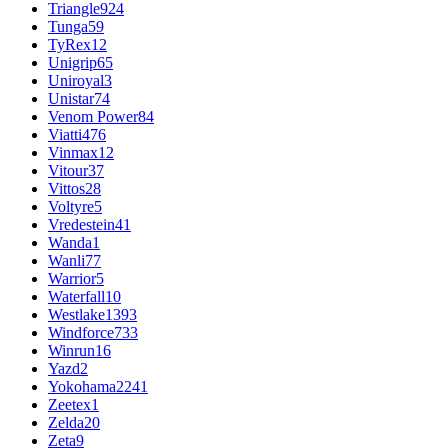
Triangle
924
Tunga
59
TyRex
12
Unigrip
65
Uniroyal
3
Unistar
74
Venom Power
84
Viatti
476
Vinmax
12
Vitour
37
Vittos
28
Voltyre
5
Vredestein
41
Wanda
1
Wanli
77
Warrior
5
Waterfall
10
Westlake
1393
Windforce
733
Winrun
16
Yazd
2
Yokohama
2241
Zeetex
1
Zelda
20
Zeta
9