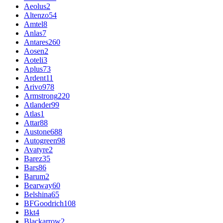
Aeolus
2
Altenzo
54
Amtel
8
Anlas
7
Antares
260
Aosen
2
Aoteli
3
Aplus
73
Ardent
11
Arivo
978
Armstrong
220
Atlander
99
Atlas
1
Attar
88
Austone
688
Autogreen
98
Avatyre
2
Barez
35
Bars
86
Barum
2
Bearway
60
Belshina
65
BFGoodrich
108
Bkt
4
Blackarrow
2