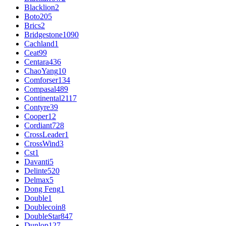
Blacklion
2
Boto
205
Brics
2
Bridgestone
1090
Cachland
1
Ceat
99
Centara
436
ChaoYang
10
Comforser
134
Compasal
489
Continental
2117
Contyre
39
Cooper
12
Cordiant
728
CrossLeader
1
CrossWind
3
Cst
1
Davanti
5
Delinte
520
Delmax
5
Dong Feng
1
Double
1
Doublecoin
8
DoubleStar
847
Dunlop
127