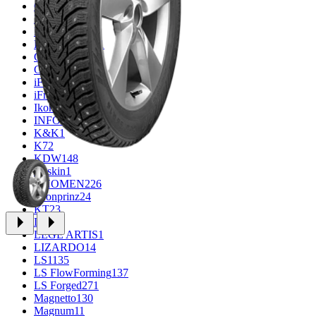
CROSS_STREET
31
Eurodisk
1
FF
30
FR REPLICA
1
GR
34
Grizzly
3
iFree
914
iFree Original
49
Ikon
1
INFORGED
1
K&K
1
K7
2
KDW
148
Keskin
1
KHOMEN
226
Kronprinz
24
KT
23
LE
13
LEGE ARTIS
1
LIZARDO
14
LS
1135
LS FlowForming
137
LS Forged
271
Magnetto
130
Magnum
11