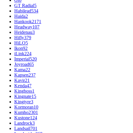
Gt
6
GT Radial
5
Habilead
534
Haida
2
Hankook
2171
Headway
107
Heidenau
3
Hifly
379
HiLO
5
Ikon
92
iLink
224
Imperial
520
Joyroad
65
Kama
22
Kapsen
237
Kavir
21
Kenda
47
Kingboss
1
Kingnate
15
Kingtyre
3
Kormoran
10
Kumho
2301
Kustone
124
Landrock
3
Landsail
701