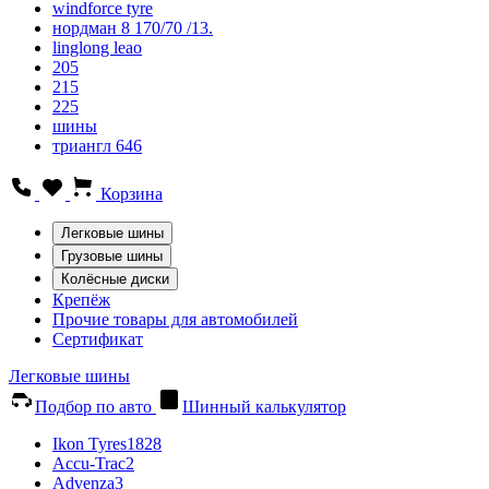
windforce tyre
нордман 8 170/70 /13.
linglong leao
205
215
225
шины
триангл 646
Корзина
Легковые шины
Грузовые шины
Колёсные диски
Крепёж
Прочие товары для автомобилей
Сертификат
Легковые шины
Подбор по авто
Шинный калькулятор
Ikon Tyres
1828
Accu-Trac
2
Advenza
3