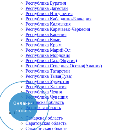
Республика Бурятия
Республика Дагестан
Республика Ингушетия
Республика Кабардино-Балкария
Республика Калмыкия
Республика Карачаево-Черкеcия
Республика Карелия
Республика Коми
Республика Крым
Республика Марий-Эл
Республика Мордовия
Республика Саха(Якутия)
Республика Северная Осетия(Алания)
Республика Татарстан
Республика Тыва(Тува)
Республика Удмуртия
Республика Хакасия
Республика Чечня
Республика Чувашия
Ростовская область
Онлайн-
Рязанская область
запись
С
Самарская область
Саратовская область
Сахалинская область