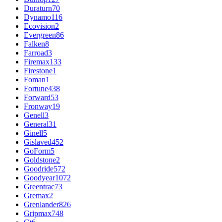
Duraturn
70
Dynamo
116
Ecovision
2
Evergreen
86
Falken
8
Farroad
3
Firemax
133
Firestone
1
Foman
1
Fortune
438
Forward
53
Fronway
19
Genell
3
General
31
Ginell
5
Gislaved
452
GoForm
5
Goldstone
2
Goodride
572
Goodyear
1072
Greentrac
73
Gremax
2
Grenlander
826
Gripmax
748