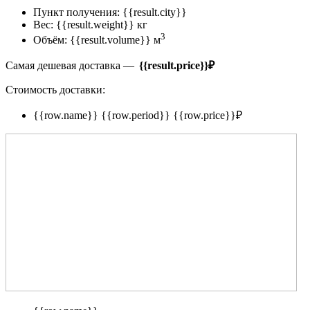
Пункт получения:
{{result.city}}
Вес:
{{result.weight}} кг
3
Объём:
{{result.volume}} м
Самая дешевая доставка —
{{result.price}}
₽
Стоимость доставки:
{{row.name}}
{{row.period}}
{{row.price}}
₽