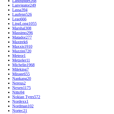
Landspider
268
Lanvigator
249
Lassa
394
Laufenn
526
Leao
666
LingLong
1055
Marshal
308
Massimo
296
Matador
277
Maxtrek
6
Maxxis
1910
Mazzini
720
Meteor
1
Metzeler
11
Michelin
1968
Mileking
7
Mirage
655
Nankang
20
Nereus
2
Nexen
1175
Nitto
94
Nokian Tyres
572
Nordexx
1
Nordman
102
Nortec
21