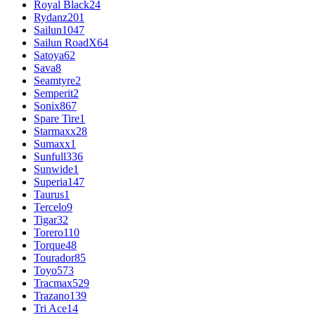
Royal Black
24
Rydanz
201
Sailun
1047
Sailun RoadX
64
Satoya
62
Sava
8
Seamtyre
2
Semperit
2
Sonix
867
Spare Tire
1
Starmaxx
28
Sumaxx
1
Sunfull
336
Sunwide
1
Superia
147
Taurus
1
Tercelo
9
Tigar
32
Torero
110
Torque
48
Tourador
85
Toyo
573
Tracmax
529
Trazano
139
Tri Ace
14