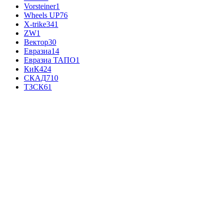
Vorsteiner
1
Wheels UP
76
X-trike
341
ZW
1
Вектор
30
Евразиа
14
Евразиа ТАПО
1
КиК
424
СКАД
710
ТЗСК
61