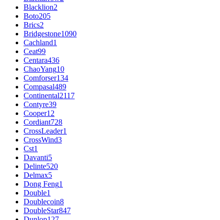
Blacklion
2
Boto
205
Brics
2
Bridgestone
1090
Cachland
1
Ceat
99
Centara
436
ChaoYang
10
Comforser
134
Compasal
489
Continental
2117
Contyre
39
Cooper
12
Cordiant
728
CrossLeader
1
CrossWind
3
Cst
1
Davanti
5
Delinte
520
Delmax
5
Dong Feng
1
Double
1
Doublecoin
8
DoubleStar
847
Dunlop
127