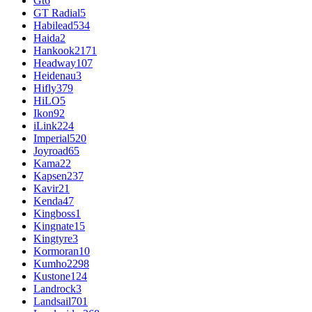
Gt
6
GT Radial
5
Habilead
534
Haida
2
Hankook
2171
Headway
107
Heidenau
3
Hifly
379
HiLO
5
Ikon
92
iLink
224
Imperial
520
Joyroad
65
Kama
22
Kapsen
237
Kavir
21
Kenda
47
Kingboss
1
Kingnate
15
Kingtyre
3
Kormoran
10
Kumho
2298
Kustone
124
Landrock
3
Landsail
701