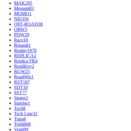
MAK
295
Megami
83
MOMO
1
NEO
56
OFF-ROAD
38
ORW
3
PDW
29
Race
10
Renault
1
Replay
1978
REPLICA
2
Replica FR
4
RepliKey
2
RGW
25
RoadWiz
1
RST
187
SDT
10
SST
77
Steger
2
Sunrise
1
Tech
8
Tech Line
32
Topu
6
Trebl
608
Venti
99