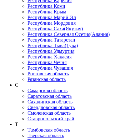
Республика Карелия
Республика Коми
Республика Крым
Республика Марий-Эл
Республика Мордовия
Республика Саха(Якутия)
Республика Северная Осетия(Алания)
Республика Татарстан
Республика Тыва(Тува)
Республика Удмуртия
Республика Хакасия
Республика Чечня
Республика Чувашия
Ростовская область
Рязанская область
С
Самарская область
Саратовская область
Сахалинская область
Свердловская область
Смоленская область
Ставропольский край
Т
Тамбовская область
Тверская область