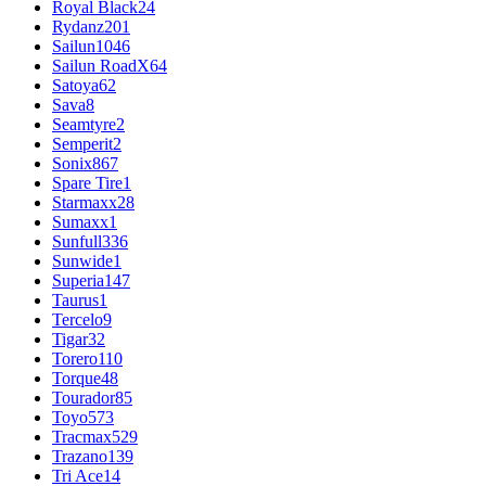
Royal Black
24
Rydanz
201
Sailun
1046
Sailun RoadX
64
Satoya
62
Sava
8
Seamtyre
2
Semperit
2
Sonix
867
Spare Tire
1
Starmaxx
28
Sumaxx
1
Sunfull
336
Sunwide
1
Superia
147
Taurus
1
Tercelo
9
Tigar
32
Torero
110
Torque
48
Tourador
85
Toyo
573
Tracmax
529
Trazano
139
Tri Ace
14