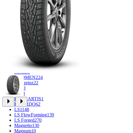
CROSS_STREET
30
Eurodisk
1
FF
34
GR
71
Grizzly
3
iFree
1004
iFree Original
53
Ikon
1
INFORGED
1
IVR
1
K&K
1
K7
2
KDW
148
Keskin
1
KHOMEN
224
Kronprinz
22
KT
23
LE
13
LEGE ARTIS
1
LIZARDO
62
LS
1148
LS FlowForming
139
LS Forged
270
Magnetto
130
Magnum
10