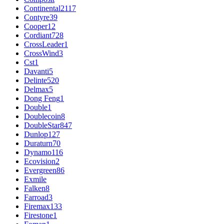
Continental
2117
Contyre
39
Cooper
12
Cordiant
728
CrossLeader
1
CrossWind
3
Cst
1
Davanti
5
Delinte
520
Delmax
5
Dong Feng
1
Double
1
Doublecoin
8
DoubleStar
847
Dunlop
127
Duraturn
70
Dynamo
116
Ecovision
2
Evergreen
86
Exmile
Falken
8
Farroad
3
Firemax
133
Firestone
1