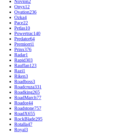
Novion
2
Onyx
12
Ovation
236
Ozka
4
Pace
22
Petlas
10
Powertrac
140
Predator
64
Premiorri
1
Prinx
376
Radar
1
Rapid
303
Rauffan
123
Razi
1
Riken
3
Roadboss
3
Roadcruza
331
Roadking
265
RoadMarch
77
Roador
44
Roadstone
757
RoadX
655
RockBlade
295
Rotalla
47
Royal
3