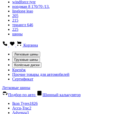
windforce tyre
нордман 8 170/70 /13.
linglong leao
205
215
триангл 646
225
шины
Корзина
Легковые шины
Грузовые шины
Колёсные диски
Крепёж
Прочие товары для автомобилей
Сертификат
Легковые шины
Подбор по авто
Шинный калькулятор
Ikon Tyres
1826
Accu-Trac
2
Advenza
3