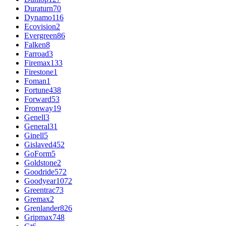
Duraturn
70
Dynamo
116
Ecovision
2
Evergreen
86
Falken
8
Farroad
3
Firemax
133
Firestone
1
Foman
1
Fortune
438
Forward
53
Fronway
19
Genell
3
General
31
Ginell
5
Gislaved
452
GoForm
5
Goldstone
2
Goodride
572
Goodyear
1072
Greentrac
73
Gremax
2
Grenlander
826
Gripmax
748