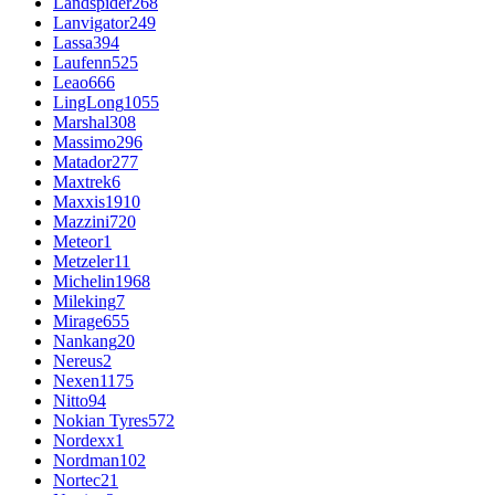
Landspider
268
Lanvigator
249
Lassa
394
Laufenn
525
Leao
666
LingLong
1055
Marshal
308
Massimo
296
Matador
277
Maxtrek
6
Maxxis
1910
Mazzini
720
Meteor
1
Metzeler
11
Michelin
1968
Mileking
7
Mirage
655
Nankang
20
Nereus
2
Nexen
1175
Nitto
94
Nokian Tyres
572
Nordexx
1
Nordman
102
Nortec
21