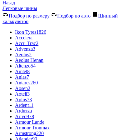
Назад
Легковые шины
Подбор по размеру
Подбор по авто
Шинный
калькулятор
Ikon Tyres
1826
Accelera
Accu-Trac
2
Advenza
3
Aeolus
2
Aeolus Henan
Altenzo
54
Amtel
8
Anlas
7
Antares
260
Aosen
2
Aoteli
3
Aplus
73
Ardent
11
Arduzza
Arivo
978
Armour Lande
Armour Tronmax
Armstrong
220
Atlander
99