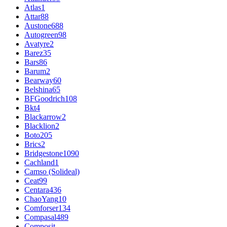
Atlas
1
Attar
88
Austone
688
Autogreen
98
Avatyre
2
Barez
35
Bars
86
Barum
2
Bearway
60
Belshina
65
BFGoodrich
108
Bkt
4
Blackarrow
2
Blacklion
2
Boto
205
Brics
2
Bridgestone
1090
Cachland
1
Camso (Solideal)
Ceat
99
Centara
436
ChaoYang
10
Comforser
134
Compasal
489
Composit