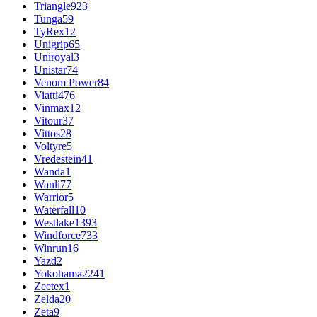
Triangle
923
Tunga
59
TyRex
12
Unigrip
65
Uniroyal
3
Unistar
74
Venom Power
84
Viatti
476
Vinmax
12
Vitour
37
Vittos
28
Voltyre
5
Vredestein
41
Wanda
1
Wanli
77
Warrior
5
Waterfall
10
Westlake
1393
Windforce
733
Winrun
16
Yazd
2
Yokohama
2241
Zeetex
1
Zelda
20
Zeta
9