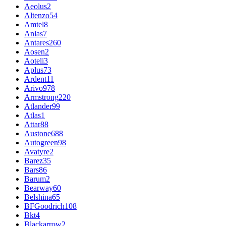
Aeolus
2
Altenzo
54
Amtel
8
Anlas
7
Antares
260
Aosen
2
Aoteli
3
Aplus
73
Ardent
11
Arivo
978
Armstrong
220
Atlander
99
Atlas
1
Attar
88
Austone
688
Autogreen
98
Avatyre
2
Barez
35
Bars
86
Barum
2
Bearway
60
Belshina
65
BFGoodrich
108
Bkt
4
Blackarrow
2