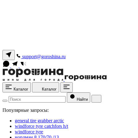
support@goroshina.ru
Каталог
Каталог
Найти
Популярные запросы:
general tire grabber arctic
windforce tyre catchfors h/t
windforce tyre
нордман 8 170/70 /13.