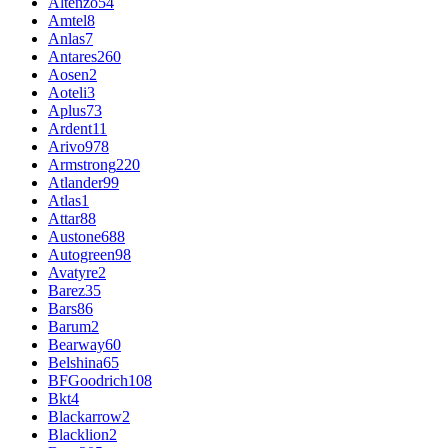
Altenzo
54
Amtel
8
Anlas
7
Antares
260
Aosen
2
Aoteli
3
Aplus
73
Ardent
11
Arivo
978
Armstrong
220
Atlander
99
Atlas
1
Attar
88
Austone
688
Autogreen
98
Avatyre
2
Barez
35
Bars
86
Barum
2
Bearway
60
Belshina
65
BFGoodrich
108
Bkt
4
Blackarrow
2
Blacklion
2