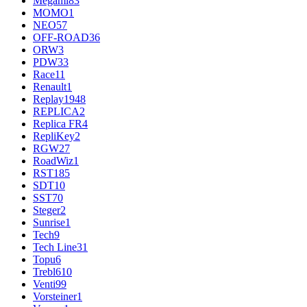
Megami
83
MOMO
1
NEO
57
OFF-ROAD
36
ORW
3
PDW
33
Race
11
Renault
1
Replay
1948
REPLICA
2
Replica FR
4
RepliKey
2
RGW
27
RoadWiz
1
RST
185
SDT
10
SST
70
Steger
2
Sunrise
1
Tech
9
Tech Line
31
Topu
6
Trebl
610
Venti
99
Vorsteiner
1