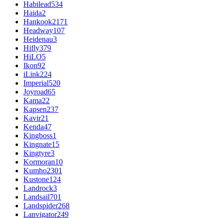
Habilead
534
Haida
2
Hankook
2171
Headway
107
Heidenau
3
Hifly
379
HiLO
5
Ikon
92
iLink
224
Imperial
520
Joyroad
65
Kama
22
Kapsen
237
Kavir
21
Kenda
47
Kingboss
1
Kingnate
15
Kingtyre
3
Kormoran
10
Kumho
2301
Kustone
124
Landrock
3
Landsail
701
Landspider
268
Lanvigator
249