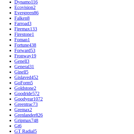
Dynamo
116
Ecovision
2
Evergreen
86
Falken
8
Farroad
3
Firemax
133
Firestone
1
Foman
1
Fortune
438
Forward
53
Fronway
19
Genell
3
General
31
Ginell
5
Gislaved
452
GoForm
5
Goldstone
2
Goodride
572
Goodyear
1072
Greentrac
73
Gremax
2
Grenlander
826
Gripmax
748
Gt
6
GT Radial
5