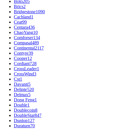
Boto
205
Brics
2
Bridgestone
1090
Cachland
1
Ceat
99
Centara
436
ChaoYang
10
Comforser
134
Compasal
489
Continental
2117
Contyre
39
Cooper
12
Cordiant
728
CrossLeader
1
CrossWind
3
Cst
1
Davanti
5
Delinte
520
Delmax
5
Dong Feng
1
Double
1
Doublecoin
8
DoubleStar
847
Dunlop
127
Duraturn
70