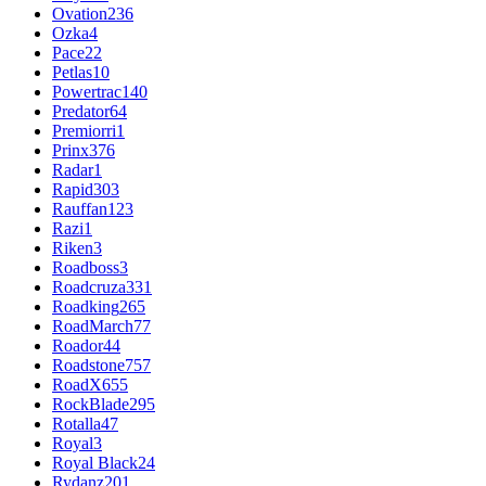
Ovation
236
Ozka
4
Pace
22
Petlas
10
Powertrac
140
Predator
64
Premiorri
1
Prinx
376
Radar
1
Rapid
303
Rauffan
123
Razi
1
Riken
3
Roadboss
3
Roadcruza
331
Roadking
265
RoadMarch
77
Roador
44
Roadstone
757
RoadX
655
RockBlade
295
Rotalla
47
Royal
3
Royal Black
24
Rydanz
201