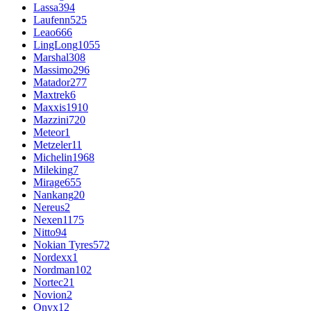
Lassa
394
Laufenn
525
Leao
666
LingLong
1055
Marshal
308
Massimo
296
Matador
277
Maxtrek
6
Maxxis
1910
Mazzini
720
Meteor
1
Metzeler
11
Michelin
1968
Mileking
7
Mirage
655
Nankang
20
Nereus
2
Nexen
1175
Nitto
94
Nokian Tyres
572
Nordexx
1
Nordman
102
Nortec
21
Novion
2
Onyx
12