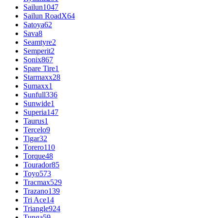
Sailun
1047
Sailun RoadX
64
Satoya
62
Sava
8
Seamtyre
2
Semperit
2
Sonix
867
Spare Tire
1
Starmaxx
28
Sumaxx
1
Sunfull
336
Sunwide
1
Superia
147
Taurus
1
Tercelo
9
Tigar
32
Torero
110
Torque
48
Tourador
85
Toyo
573
Tracmax
529
Trazano
139
Tri Ace
14
Triangle
924
Tunga
59