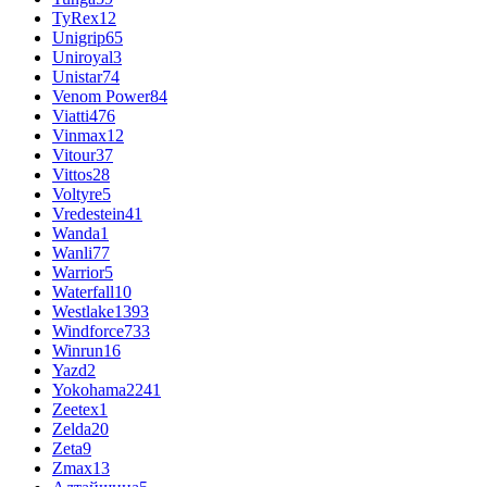
TyRex
12
Unigrip
65
Uniroyal
3
Unistar
74
Venom Power
84
Viatti
476
Vinmax
12
Vitour
37
Vittos
28
Voltyre
5
Vredestein
41
Wanda
1
Wanli
77
Warrior
5
Waterfall
10
Westlake
1393
Windforce
733
Winrun
16
Yazd
2
Yokohama
2241
Zeetex
1
Zelda
20
Zeta
9
Zmax
13