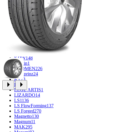
FF
33
FR REPLICA
1
GR
34
Grizzly
3
iFree
965
iFree Original
49
Ikon
1
INFORGED
1
K&K
1
K7
2
KDW
148
Keskin
1
KHOMEN
226
Kronprinz
24
KT
23
LE
13
LEGE ARTIS
1
LIZARDO
14
LS
1136
LS FlowForming
137
LS Forged
270
Magnetto
130
Magnum
11
MAK
295