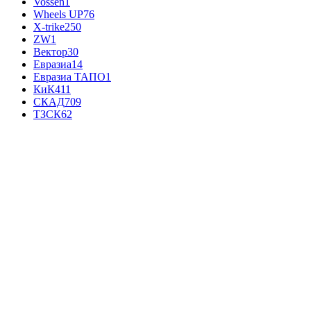
Vossen
1
Wheels UP
76
X-trike
250
ZW
1
Вектор
30
Евразиа
14
Евразиа ТАПО
1
КиК
411
СКАД
709
ТЗСК
62