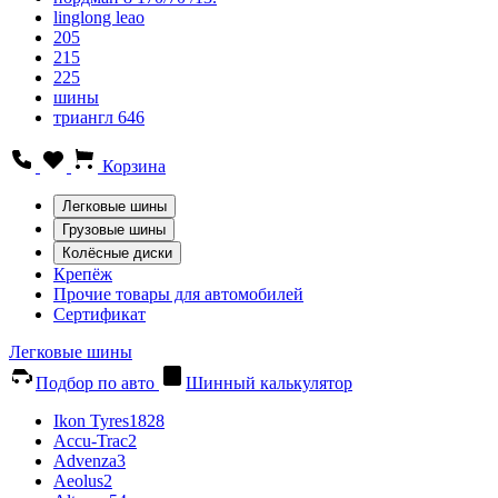
linglong leao
205
215
225
шины
триангл 646
Корзина
Легковые шины
Грузовые шины
Колёсные диски
Крепёж
Прочие товары для автомобилей
Сертификат
Легковые шины
Подбор по авто
Шинный калькулятор
Ikon Tyres
1828
Accu-Trac
2
Advenza
3
Aeolus
2