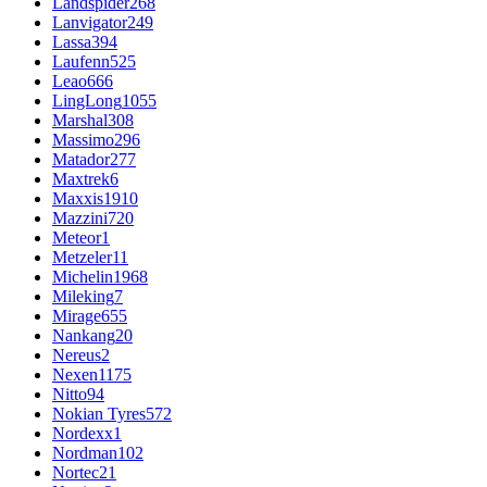
Landspider
268
Lanvigator
249
Lassa
394
Laufenn
525
Leao
666
LingLong
1055
Marshal
308
Massimo
296
Matador
277
Maxtrek
6
Maxxis
1910
Mazzini
720
Meteor
1
Metzeler
11
Michelin
1968
Mileking
7
Mirage
655
Nankang
20
Nereus
2
Nexen
1175
Nitto
94
Nokian Tyres
572
Nordexx
1
Nordman
102
Nortec
21