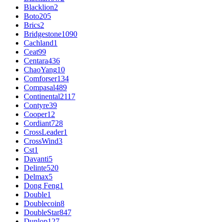
Blacklion
2
Boto
205
Brics
2
Bridgestone
1090
Cachland
1
Ceat
99
Centara
436
ChaoYang
10
Comforser
134
Compasal
489
Continental
2117
Contyre
39
Cooper
12
Cordiant
728
CrossLeader
1
CrossWind
3
Cst
1
Davanti
5
Delinte
520
Delmax
5
Dong Feng
1
Double
1
Doublecoin
8
DoubleStar
847
Dunlop
127