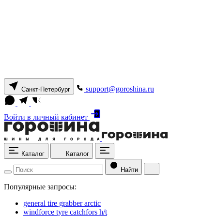
support@goroshina.ru
Санкт-Петербург
Войти
в личный кабинет
Каталог
Каталог
Найти
Популярные запросы:
general tire grabber arctic
windforce tyre catchfors h/t