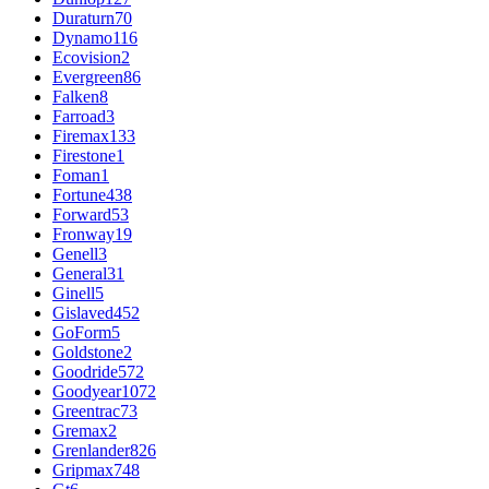
Duraturn
70
Dynamo
116
Ecovision
2
Evergreen
86
Falken
8
Farroad
3
Firemax
133
Firestone
1
Foman
1
Fortune
438
Forward
53
Fronway
19
Genell
3
General
31
Ginell
5
Gislaved
452
GoForm
5
Goldstone
2
Goodride
572
Goodyear
1072
Greentrac
73
Gremax
2
Grenlander
826
Gripmax
748