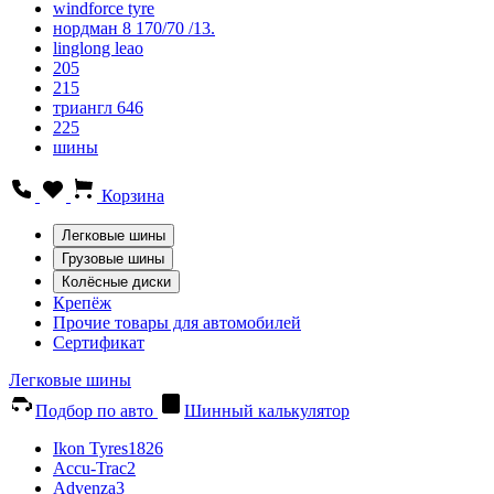
windforce tyre
нордман 8 170/70 /13.
linglong leao
205
215
триангл 646
225
шины
Корзина
Легковые шины
Грузовые шины
Колёсные диски
Крепёж
Прочие товары для автомобилей
Сертификат
Легковые шины
Подбор по авто
Шинный калькулятор
Ikon Tyres
1826
Accu-Trac
2
Advenza
3