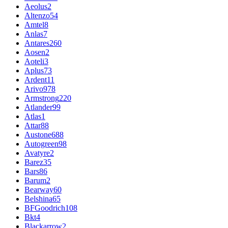
Aeolus
2
Altenzo
54
Amtel
8
Anlas
7
Antares
260
Aosen
2
Aoteli
3
Aplus
73
Ardent
11
Arivo
978
Armstrong
220
Atlander
99
Atlas
1
Attar
88
Austone
688
Autogreen
98
Avatyre
2
Barez
35
Bars
86
Barum
2
Bearway
60
Belshina
65
BFGoodrich
108
Bkt
4
Blackarrow
2