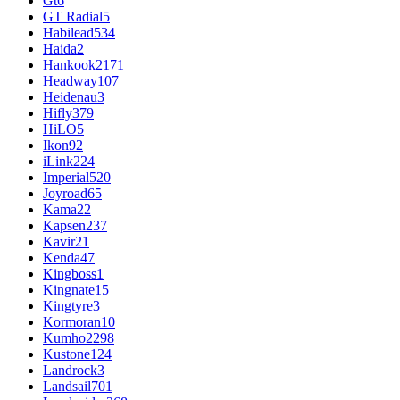
Gt
6
GT Radial
5
Habilead
534
Haida
2
Hankook
2171
Headway
107
Heidenau
3
Hifly
379
HiLO
5
Ikon
92
iLink
224
Imperial
520
Joyroad
65
Kama
22
Kapsen
237
Kavir
21
Kenda
47
Kingboss
1
Kingnate
15
Kingtyre
3
Kormoran
10
Kumho
2298
Kustone
124
Landrock
3
Landsail
701