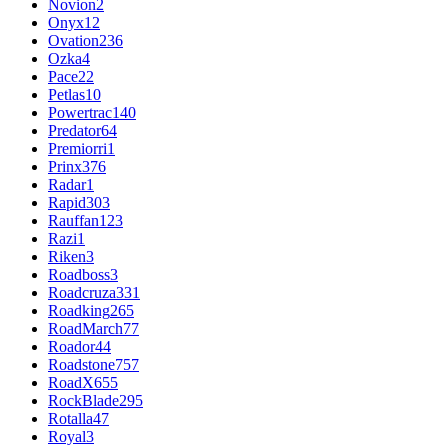
Novion
2
Onyx
12
Ovation
236
Ozka
4
Pace
22
Petlas
10
Powertrac
140
Predator
64
Premiorri
1
Prinx
376
Radar
1
Rapid
303
Rauffan
123
Razi
1
Riken
3
Roadboss
3
Roadcruza
331
Roadking
265
RoadMarch
77
Roador
44
Roadstone
757
RoadX
655
RockBlade
295
Rotalla
47
Royal
3