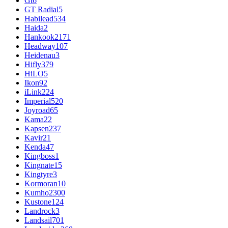
Gt
6
GT Radial
5
Habilead
534
Haida
2
Hankook
2171
Headway
107
Heidenau
3
Hifly
379
HiLO
5
Ikon
92
iLink
224
Imperial
520
Joyroad
65
Kama
22
Kapsen
237
Kavir
21
Kenda
47
Kingboss
1
Kingnate
15
Kingtyre
3
Kormoran
10
Kumho
2300
Kustone
124
Landrock
3
Landsail
701