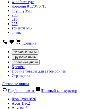
windforce tyre
нордман 8 170/70 /13.
linglong leao
205
215
225
триангл 646
шины
Корзина
Легковые шины
Грузовые шины
Колёсные диски
Крепёж
Прочие товары для автомобилей
Сертификат
Легковые шины
Подбор по авто
Шинный калькулятор
Ikon Tyres
1826
Accu-Trac
2
Advenza
3