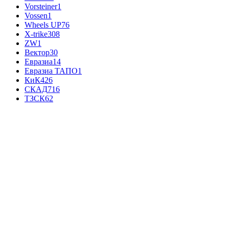
Vorsteiner
1
Vossen
1
Wheels UP
76
X-trike
308
ZW
1
Вектор
30
Евразиа
14
Евразиа ТАПО
1
КиК
426
СКАД
716
ТЗСК
62