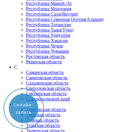
Республика Марий-Эл
Республика Мордовия
Республика Саха(Якутия)
Республика Северная Осетия(Алания)
Республика Татарстан
Республика Тыва(Тува)
Республика Удмуртия
Республика Хакасия
Республика Чечня
Республика Чувашия
Ростовская область
Рязанская область
С
Самарская область
Саратовская область
Сахалинская область
Свердловская область
Смоленская область
Ставропольский край
Т
Онлайн-
Тамбовская область
запись
Тверская область
Томская область
Тульская область
Тюменская область