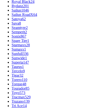
Royal Black
24
Rydanz
201
Sailun
1046
Sailun RoadX
64
Satoya
62
Sava
8
Seamtyre
2
Semperit
2
Sonix
867
Spare Tire
1
Starmaxx
28
Sumaxx
1
Sunfull
336
Sunwide
1
Superia
147
Taurus
1
Tercelo
9
Tigar
32
Torero
110
Torque
48
Tourador
85
Toyo
573
Tracmax
529
Trazano
139
Tri Ace
14