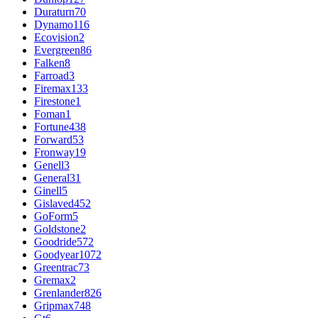
Duraturn
70
Dynamo
116
Ecovision
2
Evergreen
86
Falken
8
Farroad
3
Firemax
133
Firestone
1
Foman
1
Fortune
438
Forward
53
Fronway
19
Genell
3
General
31
Ginell
5
Gislaved
452
GoForm
5
Goldstone
2
Goodride
572
Goodyear
1072
Greentrac
73
Gremax
2
Grenlander
826
Gripmax
748