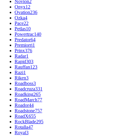
Novion
2
Onyx
12
Ovation
236
Ozka
4
Pace
22
Petlas
10
Powertrac
140
Predator
64
Premiorri
1
Prinx
376
Radar
1
Rapid
303
Rauffan
123
Razi
1
Riken
3
Roadboss
3
Roadcruza
331
Roadking
265
RoadMarch
77
Roador
44
Roadstone
757
RoadX
655
RockBlade
295
Rotalla
47
Royal
3