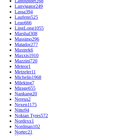
Landspider
268
Lanvigator
249
Lassa
394
Laufenn
525
Leao
666
LingLong
1055
Marshal
308
Massimo
296
Matador
277
Maxtrek
6
Maxxis
1910
Mazzini
720
Meteor
1
Metzeler
11
Michelin
1968
Mileking
7
Mirage
655
Nankang
20
Nereus
2
Nexen
1175
Nitto
94
Nokian Tyres
572
Nordexx
1
Nordman
102
Nortec
21