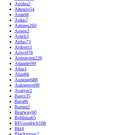
Aeolus
2
Altenzo
54
Amtel
8
Anlas
7
Antares
260
Aosen
2
Aoteli
3
Aplus
73
Ardent
11
Arivo
978
Armstrong
220
Atlander
99
Atlas
1
Attar
88
Austone
688
Autogreen
98
Avatyre
2
Barez
35
Bars
86
Barum
2
Bearway
60
Belshina
65
BFGoodrich
108
Bkt
4
Blackarrow
2