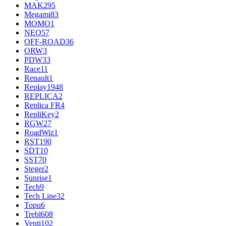
MAK
295
Megami
83
MOMO
1
NEO
57
OFF-ROAD
36
ORW
3
PDW
33
Race
11
Renault
1
Replay
1948
REPLICA
2
Replica FR
4
RepliKey
2
RGW
27
RoadWiz
1
RST
190
SDT
10
SST
70
Steger
2
Sunrise
1
Tech
9
Tech Line
32
Topu
6
Trebl
608
Venti
102