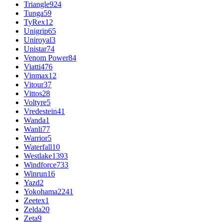
Triangle
924
Tunga
59
TyRex
12
Unigrip
65
Uniroyal
3
Unistar
74
Venom Power
84
Viatti
476
Vinmax
12
Vitour
37
Vittos
28
Voltyre
5
Vredestein
41
Wanda
1
Wanli
77
Warrior
5
Waterfall
10
Westlake
1393
Windforce
733
Winrun
16
Yazd
2
Yokohama
2241
Zeetex
1
Zelda
20
Zeta
9