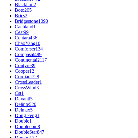
Blacklion
2
Boto
205
Brics
2
Bridgestone
1090
Cachland
1
Ceat
99
Centara
436
ChaoYang
10
Comforser
134
Compasal
489
Continental
2117
Contyre
39
Cooper
12
Cordiant
728
CrossLeader
1
CrossWind
3
Cst
1
Davanti
5
Delinte
520
Delmax
5
Dong Feng
1
Double
1
Doublecoin
8
DoubleStar
847
Dunlop
127