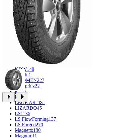
CROSS_STREET
30
Eurodisk
1
FF
33
FR REPLICA
2
GR
34
Grizzly
3
iFree
1014
iFree Original
53
Ikon
1
INFORGED
1
K&K
1
K7
2
KDW
148
Keskin
1
KHOMEN
227
Kronprinz
22
KT
23
LE
13
LEGE ARTIS
1
LIZARDO
45
LS
1136
LS FlowForming
137
LS Forged
270
Magnetto
130
Magnum
11