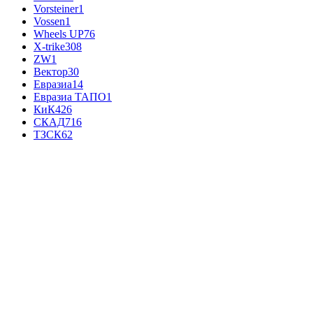
Vorsteiner
1
Vossen
1
Wheels UP
76
X-trike
308
ZW
1
Вектор
30
Евразиа
14
Евразиа ТАПО
1
КиК
426
СКАД
716
ТЗСК
62