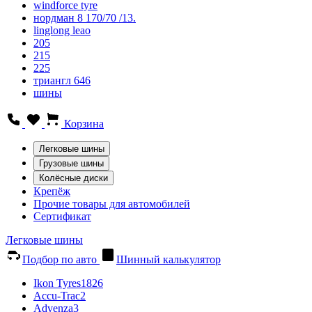
windforce tyre
нордман 8 170/70 /13.
linglong leao
205
215
225
триангл 646
шины
Корзина
Легковые шины
Грузовые шины
Колёсные диски
Крепёж
Прочие товары для автомобилей
Сертификат
Легковые шины
Подбор по авто
Шинный калькулятор
Ikon Tyres
1826
Accu-Trac
2
Advenza
3