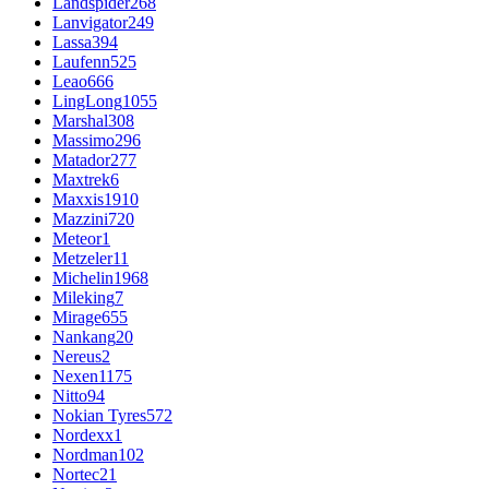
Landspider
268
Lanvigator
249
Lassa
394
Laufenn
525
Leao
666
LingLong
1055
Marshal
308
Massimo
296
Matador
277
Maxtrek
6
Maxxis
1910
Mazzini
720
Meteor
1
Metzeler
11
Michelin
1968
Mileking
7
Mirage
655
Nankang
20
Nereus
2
Nexen
1175
Nitto
94
Nokian Tyres
572
Nordexx
1
Nordman
102
Nortec
21