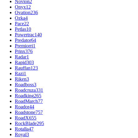
Novion
2
Onyx
12
Ovation
236
Ozka
4
Pace
22
Petlas
10
Powertrac
140
Predator
64
Premiorri
1
Prinx
376
Radar
1
Rapid
303
Rauffan
123
Razi
1
Riken
3
Roadboss
3
Roadcruza
331
Roadking
265
RoadMarch
77
Roador
44
Roadstone
757
RoadX
655
RockBlade
295
Rotalla
47
Royal
3