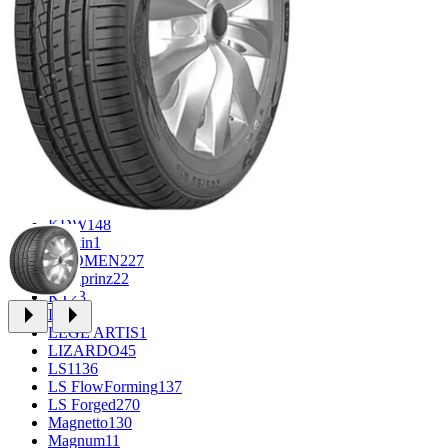
CROSS_STREET
30
Eurodisk
1
FF
33
FR REPLICA
2
GR
34
Grizzly
3
iFree
1014
iFree Original
53
Ikon
1
INFORGED
1
K&K
1
K7
2
KDW
148
Keskin
1
KHOMEN
227
Kronprinz
22
KT
23
LE
13
LEGE ARTIS
1
LIZARDO
45
LS
1136
LS FlowForming
137
LS Forged
270
Magnetto
130
Magnum
11