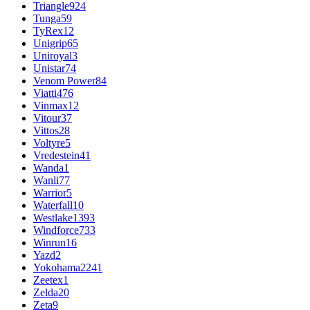
Triangle
924
Tunga
59
TyRex
12
Unigrip
65
Uniroyal
3
Unistar
74
Venom Power
84
Viatti
476
Vinmax
12
Vitour
37
Vittos
28
Voltyre
5
Vredestein
41
Wanda
1
Wanli
77
Warrior
5
Waterfall
10
Westlake
1393
Windforce
733
Winrun
16
Yazd
2
Yokohama
2241
Zeetex
1
Zelda
20
Zeta
9