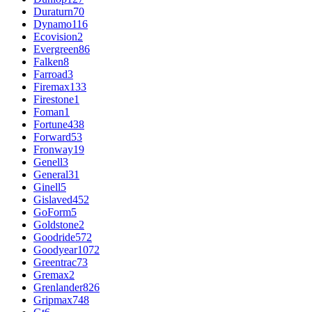
Duraturn
70
Dynamo
116
Ecovision
2
Evergreen
86
Falken
8
Farroad
3
Firemax
133
Firestone
1
Foman
1
Fortune
438
Forward
53
Fronway
19
Genell
3
General
31
Ginell
5
Gislaved
452
GoForm
5
Goldstone
2
Goodride
572
Goodyear
1072
Greentrac
73
Gremax
2
Grenlander
826
Gripmax
748