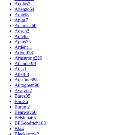
Aeolus
2
Altenzo
54
Amtel
8
Anlas
7
Antares
260
Aosen
2
Aoteli
3
Aplus
73
Ardent
11
Arivo
978
Armstrong
220
Atlander
99
Atlas
1
Attar
88
Austone
688
Autogreen
98
Avatyre
2
Barez
35
Bars
86
Barum
2
Bearway
60
Belshina
65
BFGoodrich
108
Bkt
4
Blackarrow
2