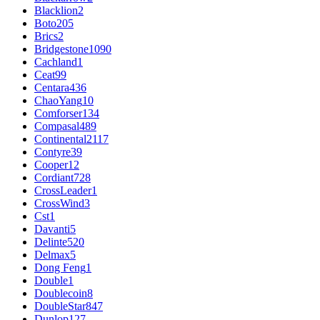
Blacklion
2
Boto
205
Brics
2
Bridgestone
1090
Cachland
1
Ceat
99
Centara
436
ChaoYang
10
Comforser
134
Compasal
489
Continental
2117
Contyre
39
Cooper
12
Cordiant
728
CrossLeader
1
CrossWind
3
Cst
1
Davanti
5
Delinte
520
Delmax
5
Dong Feng
1
Double
1
Doublecoin
8
DoubleStar
847
Dunlop
127