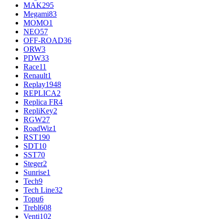
MAK
295
Megami
83
MOMO
1
NEO
57
OFF-ROAD
36
ORW
3
PDW
33
Race
11
Renault
1
Replay
1948
REPLICA
2
Replica FR
4
RepliKey
2
RGW
27
RoadWiz
1
RST
190
SDT
10
SST
70
Steger
2
Sunrise
1
Tech
9
Tech Line
32
Topu
6
Trebl
608
Venti
102