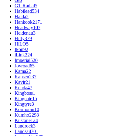
Gt
6
GT Radial
5
Habilead
534
Haida
2
Hankook
2171
Headway
107
Heidenau
3
Hifly
379
HiLO
5
Ikon
92
iLink
224
Imperial
520
Joyroad
65
Kama
22
Kapsen
237
Kavir
21
Kenda
47
Kingboss
1
Kingnate
15
Kingtyre
3
Kormoran
10
Kumho
2298
Kustone
124
Landrock
3
Landsail
701