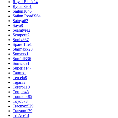
Royal Black
24
Rydanz
201
Sailun
1046
Sailun RoadX
64
Satoya
62
Sava
8
Seamtyre
2
Semperit
2
Sonix
867
Spare Tire
1
Starmaxx
28
Sumaxx
1
Sunfull
336
Sunwide
1
Superia
147
Taurus
1
Tercelo
9
Tigar
32
Torero
110
Torque
48
Tourador
85
Toyo
573
Tracmax
529
Trazano
139
Tri Ace
14