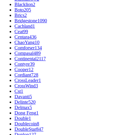
Blacklion
2
Boto
205
Brics
2
Bridgestone
1090
Cachland
1
Ceat
99
Centara
436
ChaoYang
10
Comforser
134
Compasal
489
Continental
2117
Contyre
39
Cooper
12
Cordiant
728
CrossLeader
1
CrossWind
3
Cst
1
Davanti
5
Delinte
520
Delmax
5
Dong Feng
1
Double
1
Doublecoin
8
DoubleStar
847
Dunlop
127