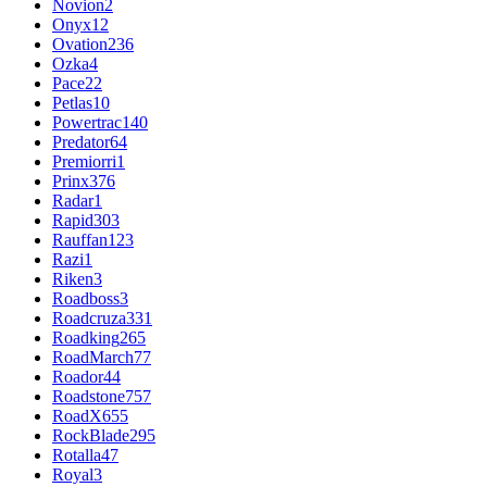
Novion
2
Onyx
12
Ovation
236
Ozka
4
Pace
22
Petlas
10
Powertrac
140
Predator
64
Premiorri
1
Prinx
376
Radar
1
Rapid
303
Rauffan
123
Razi
1
Riken
3
Roadboss
3
Roadcruza
331
Roadking
265
RoadMarch
77
Roador
44
Roadstone
757
RoadX
655
RockBlade
295
Rotalla
47
Royal
3