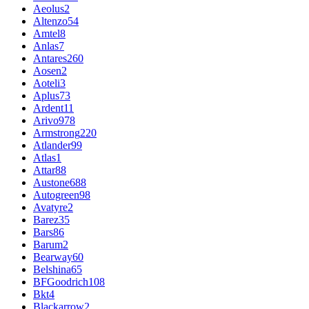
Aeolus
2
Altenzo
54
Amtel
8
Anlas
7
Antares
260
Aosen
2
Aoteli
3
Aplus
73
Ardent
11
Arivo
978
Armstrong
220
Atlander
99
Atlas
1
Attar
88
Austone
688
Autogreen
98
Avatyre
2
Barez
35
Bars
86
Barum
2
Bearway
60
Belshina
65
BFGoodrich
108
Bkt
4
Blackarrow
2