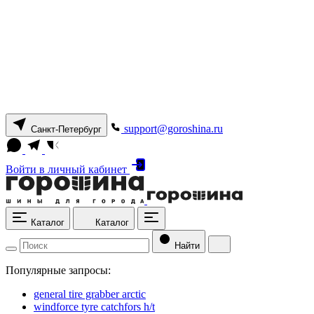
support@goroshina.ru
Санкт-Петербург
Войти
в личный кабинет
Каталог
Каталог
Найти
Популярные запросы:
general tire grabber arctic
windforce tyre catchfors h/t