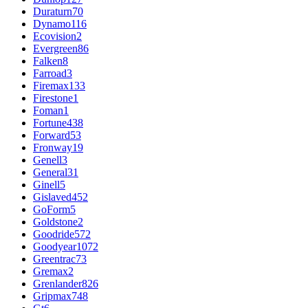
Duraturn
70
Dynamo
116
Ecovision
2
Evergreen
86
Falken
8
Farroad
3
Firemax
133
Firestone
1
Foman
1
Fortune
438
Forward
53
Fronway
19
Genell
3
General
31
Ginell
5
Gislaved
452
GoForm
5
Goldstone
2
Goodride
572
Goodyear
1072
Greentrac
73
Gremax
2
Grenlander
826
Gripmax
748