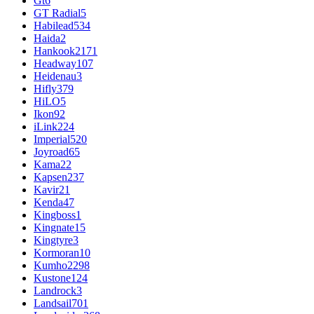
Gt
6
GT Radial
5
Habilead
534
Haida
2
Hankook
2171
Headway
107
Heidenau
3
Hifly
379
HiLO
5
Ikon
92
iLink
224
Imperial
520
Joyroad
65
Kama
22
Kapsen
237
Kavir
21
Kenda
47
Kingboss
1
Kingnate
15
Kingtyre
3
Kormoran
10
Kumho
2298
Kustone
124
Landrock
3
Landsail
701