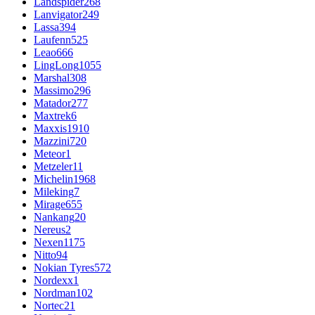
Landspider
268
Lanvigator
249
Lassa
394
Laufenn
525
Leao
666
LingLong
1055
Marshal
308
Massimo
296
Matador
277
Maxtrek
6
Maxxis
1910
Mazzini
720
Meteor
1
Metzeler
11
Michelin
1968
Mileking
7
Mirage
655
Nankang
20
Nereus
2
Nexen
1175
Nitto
94
Nokian Tyres
572
Nordexx
1
Nordman
102
Nortec
21