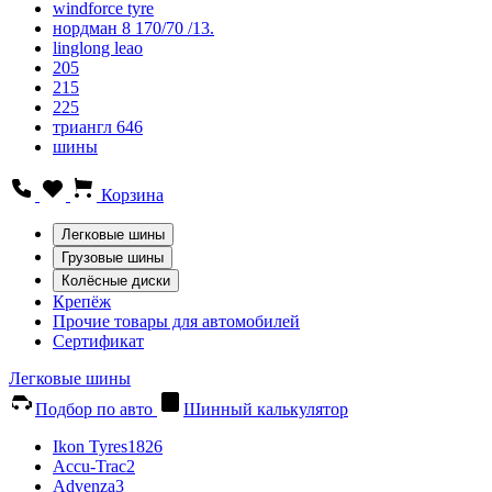
windforce tyre
нордман 8 170/70 /13.
linglong leao
205
215
225
триангл 646
шины
Корзина
Легковые шины
Грузовые шины
Колёсные диски
Крепёж
Прочие товары для автомобилей
Сертификат
Легковые шины
Подбор по авто
Шинный калькулятор
Ikon Tyres
1826
Accu-Trac
2
Advenza
3