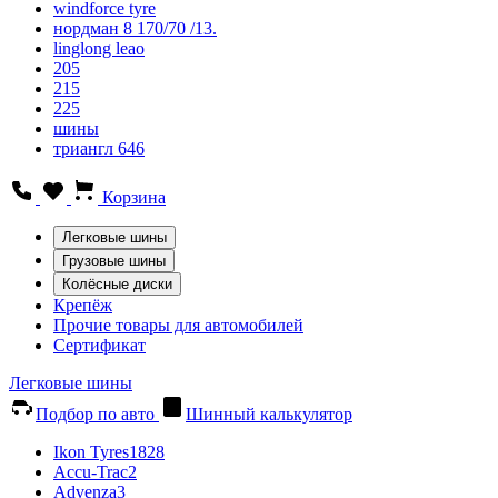
windforce tyre
нордман 8 170/70 /13.
linglong leao
205
215
225
шины
триангл 646
Корзина
Легковые шины
Грузовые шины
Колёсные диски
Крепёж
Прочие товары для автомобилей
Сертификат
Легковые шины
Подбор по авто
Шинный калькулятор
Ikon Tyres
1828
Accu-Trac
2
Advenza
3