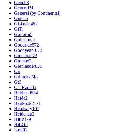
Genell
3
General
31
General (by Continental)
Ginell
5
Gislaved
452
GiTi
GoForm
5
Goldstone
2
Goodride
572
Goodyear
1072
Greentrac
73
Gremax
2
Grenlander
826
Gri
Gripmax
748
Gt
6
GT Radial
5
Habilead
534
Haida
2
Hankook
2171
Headway
107
Heidenau
3
Hifly
379
HiLO
5
Ikon
92