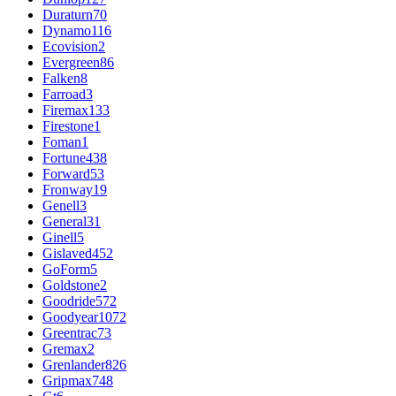
Duraturn
70
Dynamo
116
Ecovision
2
Evergreen
86
Falken
8
Farroad
3
Firemax
133
Firestone
1
Foman
1
Fortune
438
Forward
53
Fronway
19
Genell
3
General
31
Ginell
5
Gislaved
452
GoForm
5
Goldstone
2
Goodride
572
Goodyear
1072
Greentrac
73
Gremax
2
Grenlander
826
Gripmax
748