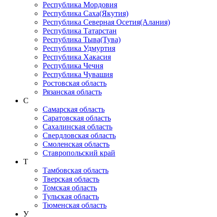
Республика Мордовия
Республика Саха(Якутия)
Республика Северная Осетия(Алания)
Республика Татарстан
Республика Тыва(Тува)
Республика Удмуртия
Республика Хакасия
Республика Чечня
Республика Чувашия
Ростовская область
Рязанская область
С
Самарская область
Саратовская область
Сахалинская область
Свердловская область
Смоленская область
Ставропольский край
Т
Тамбовская область
Тверская область
Томская область
Тульская область
Тюменская область
У