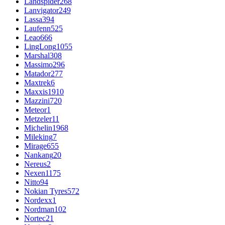
Landspider
268
Lanvigator
249
Lassa
394
Laufenn
525
Leao
666
LingLong
1055
Marshal
308
Massimo
296
Matador
277
Maxtrek
6
Maxxis
1910
Mazzini
720
Meteor
1
Metzeler
11
Michelin
1968
Mileking
7
Mirage
655
Nankang
20
Nereus
2
Nexen
1175
Nitto
94
Nokian Tyres
572
Nordexx
1
Nordman
102
Nortec
21