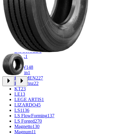
CROSS_STREET
30
Eurodisk
1
FF
33
FR REPLICA
2
GR
34
Grizzly
3
iFree
1014
iFree Original
53
Ikon
1
INFORGED
1
K&K
1
K7
2
KDW
148
Keskin
1
KHOMEN
227
Kronprinz
22
KT
23
LE
13
LEGE ARTIS
1
LIZARDO
45
LS
1136
LS FlowForming
137
LS Forged
270
Magnetto
130
Magnum
11