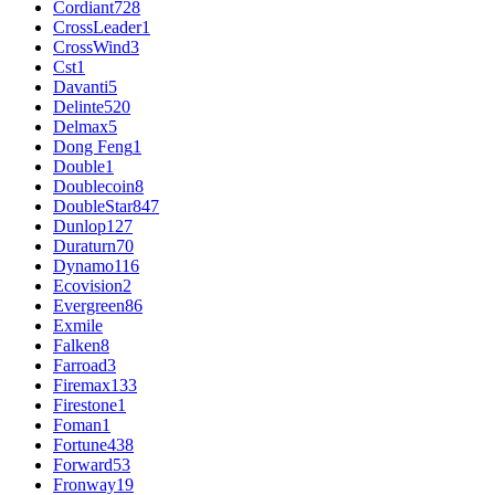
Cordiant
728
CrossLeader
1
CrossWind
3
Cst
1
Davanti
5
Delinte
520
Delmax
5
Dong Feng
1
Double
1
Doublecoin
8
DoubleStar
847
Dunlop
127
Duraturn
70
Dynamo
116
Ecovision
2
Evergreen
86
Exmile
Falken
8
Farroad
3
Firemax
133
Firestone
1
Foman
1
Fortune
438
Forward
53
Fronway
19