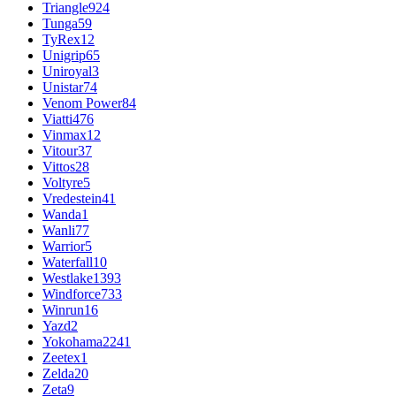
Triangle
924
Tunga
59
TyRex
12
Unigrip
65
Uniroyal
3
Unistar
74
Venom Power
84
Viatti
476
Vinmax
12
Vitour
37
Vittos
28
Voltyre
5
Vredestein
41
Wanda
1
Wanli
77
Warrior
5
Waterfall
10
Westlake
1393
Windforce
733
Winrun
16
Yazd
2
Yokohama
2241
Zeetex
1
Zelda
20
Zeta
9