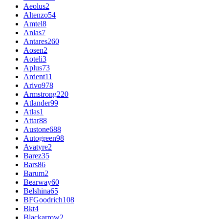
Aeolus
2
Altenzo
54
Amtel
8
Anlas
7
Antares
260
Aosen
2
Aoteli
3
Aplus
73
Ardent
11
Arivo
978
Armstrong
220
Atlander
99
Atlas
1
Attar
88
Austone
688
Autogreen
98
Avatyre
2
Barez
35
Bars
86
Barum
2
Bearway
60
Belshina
65
BFGoodrich
108
Bkt
4
Blackarrow
2