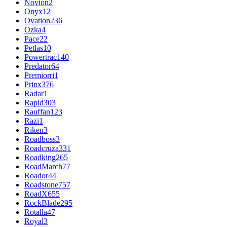
Novion
2
Onyx
12
Ovation
236
Ozka
4
Pace
22
Petlas
10
Powertrac
140
Predator
64
Premiorri
1
Prinx
376
Radar
1
Rapid
303
Rauffan
123
Razi
1
Riken
3
Roadboss
3
Roadcruza
331
Roadking
265
RoadMarch
77
Roador
44
Roadstone
757
RoadX
655
RockBlade
295
Rotalla
47
Royal
3