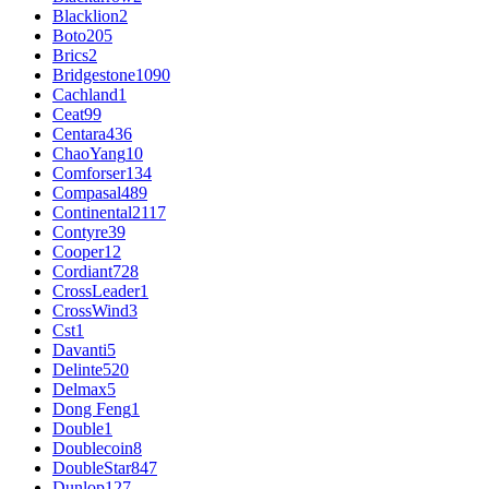
Blacklion
2
Boto
205
Brics
2
Bridgestone
1090
Cachland
1
Ceat
99
Centara
436
ChaoYang
10
Comforser
134
Compasal
489
Continental
2117
Contyre
39
Cooper
12
Cordiant
728
CrossLeader
1
CrossWind
3
Cst
1
Davanti
5
Delinte
520
Delmax
5
Dong Feng
1
Double
1
Doublecoin
8
DoubleStar
847
Dunlop
127