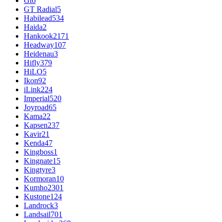
Gt
6
GT Radial
5
Habilead
534
Haida
2
Hankook
2171
Headway
107
Heidenau
3
Hifly
379
HiLO
5
Ikon
92
iLink
224
Imperial
520
Joyroad
65
Kama
22
Kapsen
237
Kavir
21
Kenda
47
Kingboss
1
Kingnate
15
Kingtyre
3
Kormoran
10
Kumho
2301
Kustone
124
Landrock
3
Landsail
701