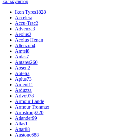
калькулятор
Ikon Tyres
1828
Accelera
Accu-Trac
2
Advenza
3
Aeolus
2
Aeolus Henan
Altenzo
54
Amtel
8
Anlas
7
Antares
260
Aosen
2
Aoteli
3
Aplus
73
Ardent
11
Arduzza
Arivo
978
Armour Lande
Armour Tronmax
Armstrong
220
Atlander
99
Atlas
1
Attar
88
Austone
688