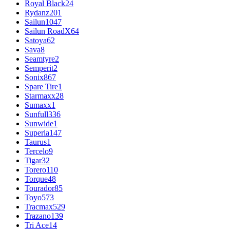
Royal Black
24
Rydanz
201
Sailun
1047
Sailun RoadX
64
Satoya
62
Sava
8
Seamtyre
2
Semperit
2
Sonix
867
Spare Tire
1
Starmaxx
28
Sumaxx
1
Sunfull
336
Sunwide
1
Superia
147
Taurus
1
Tercelo
9
Tigar
32
Torero
110
Torque
48
Tourador
85
Toyo
573
Tracmax
529
Trazano
139
Tri Ace
14