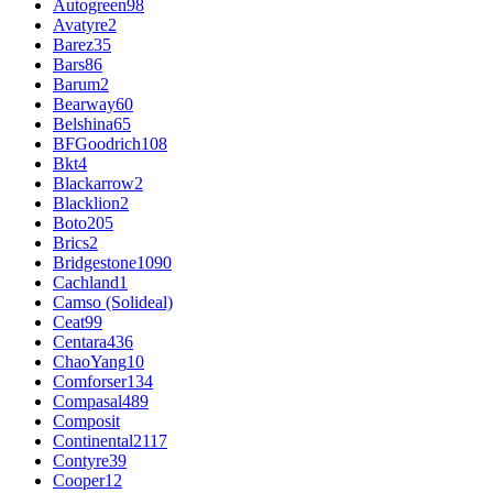
Autogreen
98
Avatyre
2
Barez
35
Bars
86
Barum
2
Bearway
60
Belshina
65
BFGoodrich
108
Bkt
4
Blackarrow
2
Blacklion
2
Boto
205
Brics
2
Bridgestone
1090
Cachland
1
Camso (Solideal)
Ceat
99
Centara
436
ChaoYang
10
Comforser
134
Compasal
489
Composit
Continental
2117
Contyre
39
Cooper
12