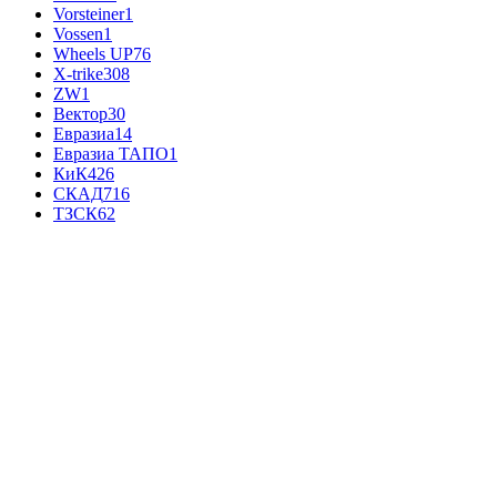
Vorsteiner
1
Vossen
1
Wheels UP
76
X-trike
308
ZW
1
Вектор
30
Евразиа
14
Евразиа ТАПО
1
КиК
426
СКАД
716
ТЗСК
62