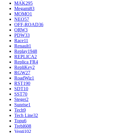
MAK
295
Megami
83
MOMO
1
NEO
57
OFF-ROAD
36
ORW
3
PDW
33
Race
11
Renault
1
Replay
1948
REPLICA
2
Replica FR
4
RepliKey
2
RGW
27
RoadWiz
1
RST
190
SDT
10
SST
70
Steger
2
Sunrise
1
Tech
9
Tech Line
32
Topu
6
Trebl
608
Venti
102