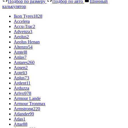
Подбор по размеру
Подбор по авто
Шинный
калькулятор
Ikon Tyres
1828
Accelera
Accu-Trac
2
Advenza
3
Aeolus
2
Aeolus Henan
Altenzo
54
Amtel
8
Anlas
7
Antares
260
Aosen
2
Aoteli
3
Aplus
73
Ardent
11
Arduzza
Arivo
978
Armour Lande
Armour Tronmax
Armstrong
220
Atlander
99
Atlas
1
Attar
88