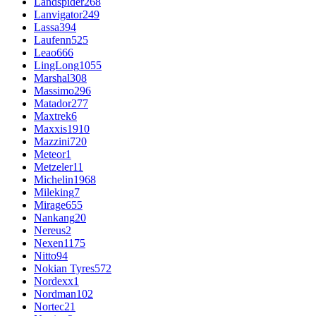
Landspider
268
Lanvigator
249
Lassa
394
Laufenn
525
Leao
666
LingLong
1055
Marshal
308
Massimo
296
Matador
277
Maxtrek
6
Maxxis
1910
Mazzini
720
Meteor
1
Metzeler
11
Michelin
1968
Mileking
7
Mirage
655
Nankang
20
Nereus
2
Nexen
1175
Nitto
94
Nokian Tyres
572
Nordexx
1
Nordman
102
Nortec
21