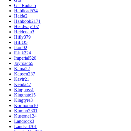
Gt
6
GT Radial
5
Habilead
534
Haida
2
Hankook
2171
Headway
107
Heidenau
3
Hifly
379
HiLO
5
Ikon
92
iLink
224
Imperial
520
Joyroad
65
Kama
22
Kapsen
237
Kavir
21
Kenda
47
Kingboss
1
Kingnate
15
Kingtyre
3
Kormoran
10
Kumho
2301
Kustone
124
Landrock
3
Landsail
701