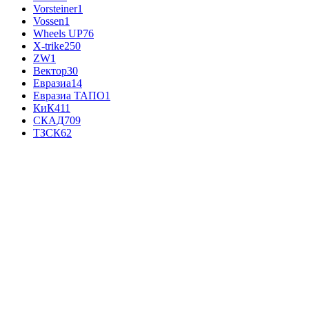
Vorsteiner
1
Vossen
1
Wheels UP
76
X-trike
250
ZW
1
Вектор
30
Евразиа
14
Евразиа ТАПО
1
КиК
411
СКАД
709
ТЗСК
62