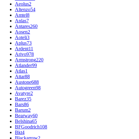
Aeolus
2
Altenzo
54
Amtel
8
Anlas
7
Antares
260
Aosen
2
Aoteli
3
Aplus
73
Ardent
11
Arivo
978
Armstrong
220
Atlander
99
Atlas
1
Attar
88
Austone
688
Autogreen
98
Avatyre
2
Barez
35
Bars
86
Barum
2
Bearway
60
Belshina
65
BFGoodrich
108
Bkt
4
Blackarrow
2