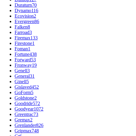
Duraturn
70
Dynamo
116
Ecovision
2
Evergreen
86
Falken
8
Farroad
3
Firemax
133
Firestone
1
Foman
1
Fortune
438
Forward
53
Fronway
19
Genell
3
General
31
Ginell
5
Gislaved
452
GoForm
5
Goldstone
2
Goodride
572
Goodyear
1072
Greentrac
73
Gremax
2
Grenlander
826
Gripmax
748