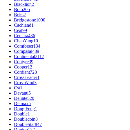
Blacklion
2
Boto
205
Brics
2
Bridgestone
1090
Cachland
1
Ceat
99
Centara
436
ChaoYang
10
Comforser
134
Compasal
489
Continental
2117
Contyre
39
Cooper
12
Cordiant
728
CrossLeader
1
CrossWind
3
Cst
1
Davanti
5
Delinte
520
Delmax
5
Dong Feng
1
Double
1
Doublecoin
8
DoubleStar
847
Dunlop
127