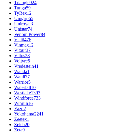
Triangle
924
Tunga
59
TyRex
12
Unigrip
65
Uniroyal
3
Unistar
74
Venom Power
84
Viatti
476
Vinmax
12
Vitour
37
Vittos
28
Voltyre
5
Vredestein
41
Wanda
1
Wanli
77
Warrior
5
Waterfall
10
Westlake
1393
Windforce
733
Winrun
16
Yazd
2
Yokohama
2241
Zeetex
1
Zelda
20
Zeta
9