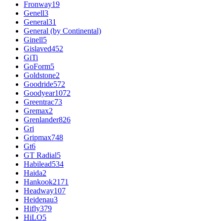
Fronway
19
Genell
3
General
31
General (by Continental)
Ginell
5
Gislaved
452
GiTi
GoForm
5
Goldstone
2
Goodride
572
Goodyear
1072
Greentrac
73
Gremax
2
Grenlander
826
Gri
Gripmax
748
Gt
6
GT Radial
5
Habilead
534
Haida
2
Hankook
2171
Headway
107
Heidenau
3
Hifly
379
HiLO
5