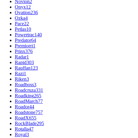
Novion
2
Onyx
12
Ovation
236
Ozka
4
Pace
22
Petlas
10
Powertrac
140
Predator
64
Premiorri
1
Prinx
376
Radar
1
Rapid
303
Rauffan
123
Razi
1
Riken
3
Roadboss
3
Roadcruza
331
Roadking
265
RoadMarch
77
Roador
44
Roadstone
757
RoadX
655
RockBlade
295
Rotalla
47
Royal
3