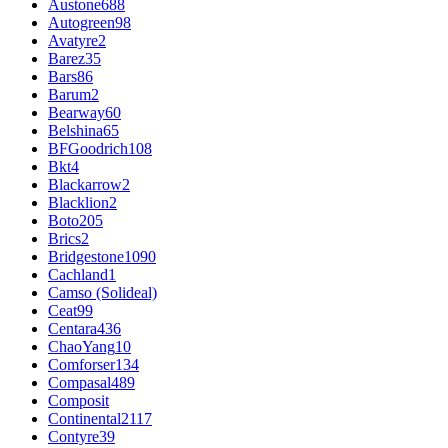
Austone
688
Autogreen
98
Avatyre
2
Barez
35
Bars
86
Barum
2
Bearway
60
Belshina
65
BFGoodrich
108
Bkt
4
Blackarrow
2
Blacklion
2
Boto
205
Brics
2
Bridgestone
1090
Cachland
1
Camso (Solideal)
Ceat
99
Centara
436
ChaoYang
10
Comforser
134
Compasal
489
Composit
Continental
2117
Contyre
39