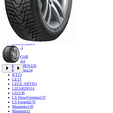
CROSS_STREET
31
Eurodisk
1
FF
33
FR REPLICA
1
GR
34
Grizzly
3
iFree
965
iFree Original
49
Ikon
1
INFORGED
1
K&K
1
K7
2
KDW
148
Keskin
1
KHOMEN
226
Kronprinz
24
KT
23
LE
13
LEGE ARTIS
1
LIZARDO
14
LS
1136
LS FlowForming
137
LS Forged
270
Magnetto
130
Magnum
11