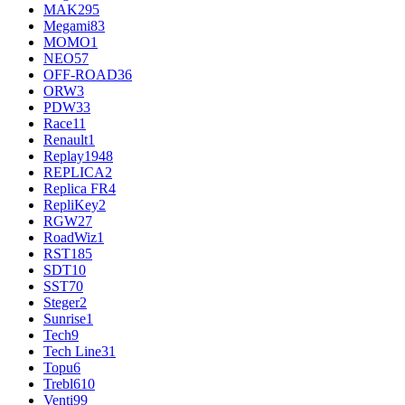
MAK
295
Megami
83
MOMO
1
NEO
57
OFF-ROAD
36
ORW
3
PDW
33
Race
11
Renault
1
Replay
1948
REPLICA
2
Replica FR
4
RepliKey
2
RGW
27
RoadWiz
1
RST
185
SDT
10
SST
70
Steger
2
Sunrise
1
Tech
9
Tech Line
31
Topu
6
Trebl
610
Venti
99