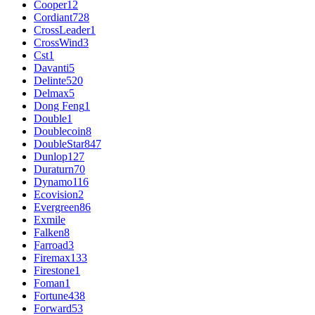
Cooper
12
Cordiant
728
CrossLeader
1
CrossWind
3
Cst
1
Davanti
5
Delinte
520
Delmax
5
Dong Feng
1
Double
1
Doublecoin
8
DoubleStar
847
Dunlop
127
Duraturn
70
Dynamo
116
Ecovision
2
Evergreen
86
Exmile
Falken
8
Farroad
3
Firemax
133
Firestone
1
Foman
1
Fortune
438
Forward
53