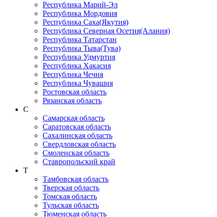
Республика Марий-Эл
Республика Мордовия
Республика Саха(Якутия)
Республика Северная Осетия(Алания)
Республика Татарстан
Республика Тыва(Тува)
Республика Удмуртия
Республика Хакасия
Республика Чечня
Республика Чувашия
Ростовская область
Рязанская область
С
Самарская область
Саратовская область
Сахалинская область
Свердловская область
Смоленская область
Ставропольский край
Т
Тамбовская область
Тверская область
Томская область
Тульская область
Тюменская область