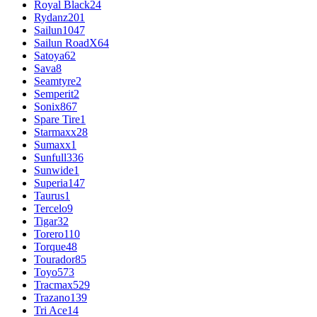
Royal Black
24
Rydanz
201
Sailun
1047
Sailun RoadX
64
Satoya
62
Sava
8
Seamtyre
2
Semperit
2
Sonix
867
Spare Tire
1
Starmaxx
28
Sumaxx
1
Sunfull
336
Sunwide
1
Superia
147
Taurus
1
Tercelo
9
Tigar
32
Torero
110
Torque
48
Tourador
85
Toyo
573
Tracmax
529
Trazano
139
Tri Ace
14