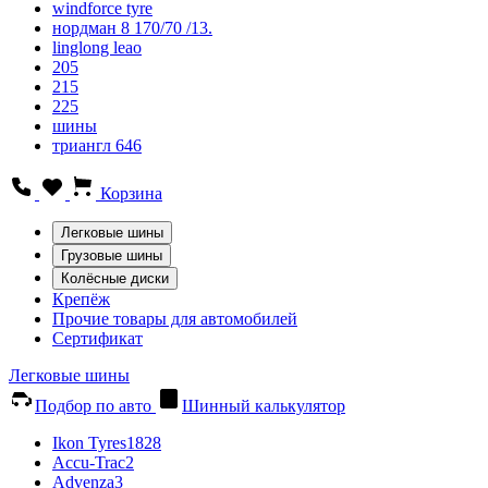
windforce tyre
нордман 8 170/70 /13.
linglong leao
205
215
225
шины
триангл 646
Корзина
Легковые шины
Грузовые шины
Колёсные диски
Крепёж
Прочие товары для автомобилей
Сертификат
Легковые шины
Подбор по авто
Шинный калькулятор
Ikon Tyres
1828
Accu-Trac
2
Advenza
3