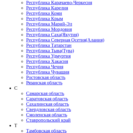
Республика Карачаево-Черкеcия
Республика Карелия
Республика Коми
Республика Крым
Республика Марий-Эл
Республика Мордовия
Республика Саха(Якутия)
Республика Северная Осетия(Алания)
Республика Татарстан
Республика Тыва(Тува)
Республика Удмуртия
Республика Хакасия
Республика Чечня
Республика Чувашия
Ростовская область
Рязанская область
С
Самарская область
Саратовская область
Сахалинская область
Свердловская область
Смоленская область
Ставропольский край
Т
Тамбовская область