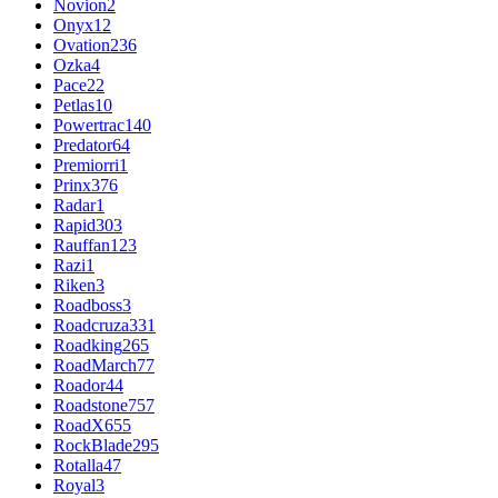
Novion
2
Onyx
12
Ovation
236
Ozka
4
Pace
22
Petlas
10
Powertrac
140
Predator
64
Premiorri
1
Prinx
376
Radar
1
Rapid
303
Rauffan
123
Razi
1
Riken
3
Roadboss
3
Roadcruza
331
Roadking
265
RoadMarch
77
Roador
44
Roadstone
757
RoadX
655
RockBlade
295
Rotalla
47
Royal
3