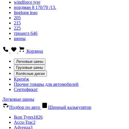
windforce tyre
нордман 8 170/70 /13.
linglong leao
205
215
225
триангл 646
шины
Корзина
Легковые шины
Грузовые шины
Колёсные диски
Крепёж
Прочие товары для автомобилей
Сертификат
Легковые шины
Подбор по авто
Шинный калькулятор
Ikon Tyres
1826
Accu-Trac
2
Advenza
3