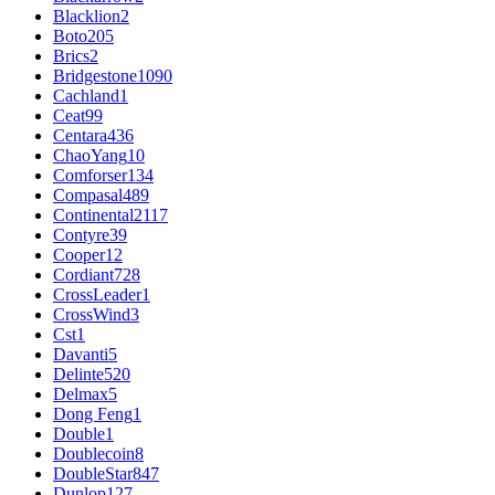
Blacklion
2
Boto
205
Brics
2
Bridgestone
1090
Cachland
1
Ceat
99
Centara
436
ChaoYang
10
Comforser
134
Compasal
489
Continental
2117
Contyre
39
Cooper
12
Cordiant
728
CrossLeader
1
CrossWind
3
Cst
1
Davanti
5
Delinte
520
Delmax
5
Dong Feng
1
Double
1
Doublecoin
8
DoubleStar
847
Dunlop
127