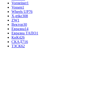
Vorsteiner
1
Vossen
1
Wheels UP
76
X-trike
308
ZW
1
Вектор
30
Евразиа
14
Евразиа ТАПО
1
КиК
426
СКАД
716
ТЗСК
62