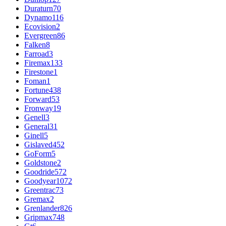
Duraturn
70
Dynamo
116
Ecovision
2
Evergreen
86
Falken
8
Farroad
3
Firemax
133
Firestone
1
Foman
1
Fortune
438
Forward
53
Fronway
19
Genell
3
General
31
Ginell
5
Gislaved
452
GoForm
5
Goldstone
2
Goodride
572
Goodyear
1072
Greentrac
73
Gremax
2
Grenlander
826
Gripmax
748