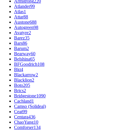
Armstrong
220
Atlander
99
Atlas
1
Attar
88
Austone
688
Autogreen
98
Avatyre
2
Barez
35
Bars
86
Barum
2
Bearway
60
Belshina
65
BFGoodrich
108
Bkt
4
Blackarrow
2
Blacklion
2
Boto
205
Brics
2
Bridgestone
1090
Cachland
1
Camso (Solideal)
Ceat
99
Centara
436
ChaoYang
10
Comforser
134