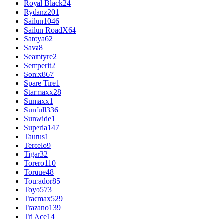
Royal Black
24
Rydanz
201
Sailun
1046
Sailun RoadX
64
Satoya
62
Sava
8
Seamtyre
2
Semperit
2
Sonix
867
Spare Tire
1
Starmaxx
28
Sumaxx
1
Sunfull
336
Sunwide
1
Superia
147
Taurus
1
Tercelo
9
Tigar
32
Torero
110
Torque
48
Tourador
85
Toyo
573
Tracmax
529
Trazano
139
Tri Ace
14