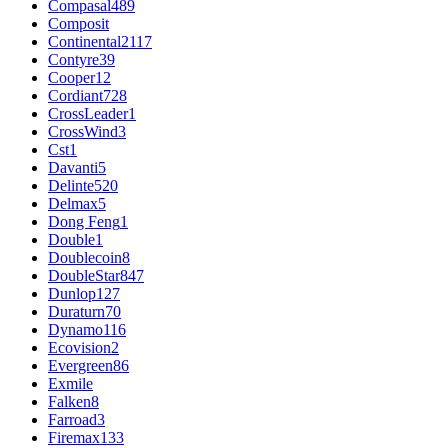
Compasal
489
Composit
Continental
2117
Contyre
39
Cooper
12
Cordiant
728
CrossLeader
1
CrossWind
3
Cst
1
Davanti
5
Delinte
520
Delmax
5
Dong Feng
1
Double
1
Doublecoin
8
DoubleStar
847
Dunlop
127
Duraturn
70
Dynamo
116
Ecovision
2
Evergreen
86
Exmile
Falken
8
Farroad
3
Firemax
133