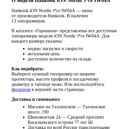
О модели Hankook iON Nordic i*ce IW04A
Hankook iON Nordic i*ce IW04A — шина
от производителя Hankook. В наличии
13 типоразмеров.
В каталоге «Горошина» представлены все доступные
типоразмеры модели iON Nordic i*ce IW04A. Для
каждого размера указаны:
индекс нагрузки и скорости
актуальная цена
доступное количество на складе
Как подобрать:
Выберите нужный типоразмер по ширине
протектора, высоте профиля и посадочному
диаметру в таблице ниже. Или воспользуйтесь
фильтром
в верхней части страницы.
Доставка и самовывоз:
Магазин на Таллинском — Таллинское
шоссе, 190
Шиномонтаж 24 — Средний проспект
Васильевского острова 77 лит Ш
Доставка по всей России транспортными