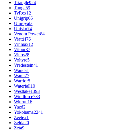
Triangle
924
Tunga
59
TyRex
12
Unigrip
65
Uniroyal
3
Unistar
74
Venom Power
84
Viatti
476
Vinmax
12
Vitour
37
Vittos
28
Voltyre
5
Vredestein
41
Wanda
1
Wanli
77
Warrior
5
Waterfall
10
Westlake
1393
Windforce
733
Winrun
16
Yazd
2
Yokohama
2241
Zeetex
1
Zelda
20
Zeta
9