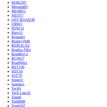
MAK
295
Megami
83
MOMO
1
NEO
57
OFF-ROAD
36
ORW
3
PDW
33
Race
11
Renault
1
Replay
1948
REPLICA
2
Replica FR
4
RepliKey
2
RGW
27
RoadWiz
1
RST
190
SDT
10
SST
70
Steger
2
Sunrise
1
Tech
9
Tech Line
32
Topu
6
Trebl
608
Venti
102