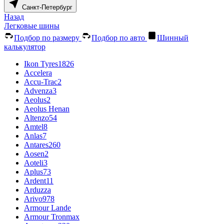
Санкт-Петербург
Назад
Легковые шины
Подбор по размеру
Подбор по авто
Шинный
калькулятор
Ikon Tyres
1826
Accelera
Accu-Trac
2
Advenza
3
Aeolus
2
Aeolus Henan
Altenzo
54
Amtel
8
Anlas
7
Antares
260
Aosen
2
Aoteli
3
Aplus
73
Ardent
11
Arduzza
Arivo
978
Armour Lande
Armour Tronmax