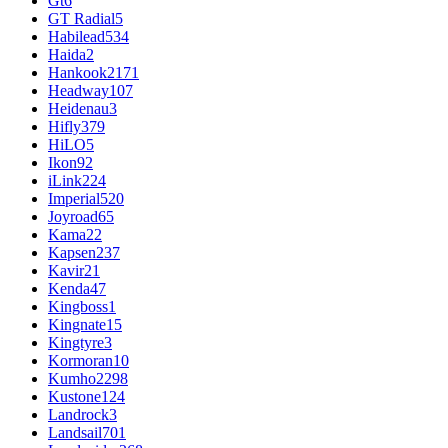
Gt
6
GT Radial
5
Habilead
534
Haida
2
Hankook
2171
Headway
107
Heidenau
3
Hifly
379
HiLO
5
Ikon
92
iLink
224
Imperial
520
Joyroad
65
Kama
22
Kapsen
237
Kavir
21
Kenda
47
Kingboss
1
Kingnate
15
Kingtyre
3
Kormoran
10
Kumho
2298
Kustone
124
Landrock
3
Landsail
701