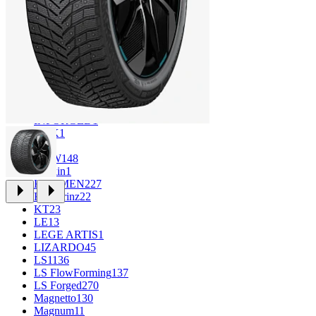
CROSS_STREET
30
Eurodisk
1
FF
33
FR REPLICA
2
GR
34
Grizzly
3
iFree
1014
iFree Original
53
Ikon
1
INFORGED
1
K&K
1
K7
2
KDW
148
Keskin
1
KHOMEN
227
Kronprinz
22
KT
23
LE
13
LEGE ARTIS
1
LIZARDO
45
LS
1136
LS FlowForming
137
LS Forged
270
Magnetto
130
Magnum
11