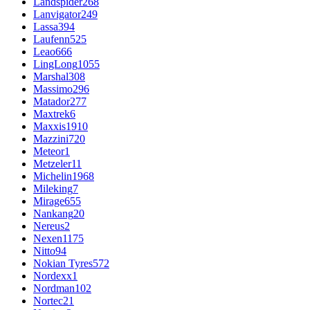
Landspider
268
Lanvigator
249
Lassa
394
Laufenn
525
Leao
666
LingLong
1055
Marshal
308
Massimo
296
Matador
277
Maxtrek
6
Maxxis
1910
Mazzini
720
Meteor
1
Metzeler
11
Michelin
1968
Mileking
7
Mirage
655
Nankang
20
Nereus
2
Nexen
1175
Nitto
94
Nokian Tyres
572
Nordexx
1
Nordman
102
Nortec
21