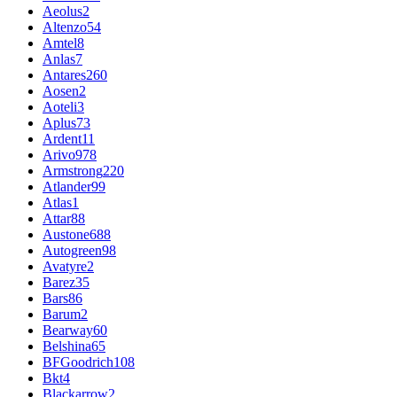
Aeolus
2
Altenzo
54
Amtel
8
Anlas
7
Antares
260
Aosen
2
Aoteli
3
Aplus
73
Ardent
11
Arivo
978
Armstrong
220
Atlander
99
Atlas
1
Attar
88
Austone
688
Autogreen
98
Avatyre
2
Barez
35
Bars
86
Barum
2
Bearway
60
Belshina
65
BFGoodrich
108
Bkt
4
Blackarrow
2