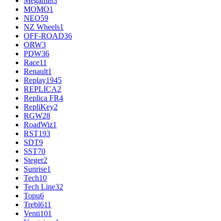
Megami
83
MOMO
1
NEO
59
NZ Wheels
1
OFF-ROAD
36
ORW
3
PDW
36
Race
11
Renault
1
Replay
1945
REPLICA
2
Replica FR
4
RepliKey
2
RGW
28
RoadWiz
1
RST
193
SDT
9
SST
70
Steger
2
Sunrise
1
Tech
10
Tech Line
32
Topu
6
Trebl
611
Venti
101