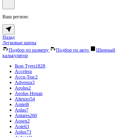
Ваш регион:
Назад
Легковые шины
Подбор по размеру
Подбор по авто
Шинный
калькулятор
Ikon Tyres
1828
Accelera
Accu-Trac
2
Advenza
3
Aeolus
2
Aeolus Henan
Altenzo
54
Amtel
8
Anlas
7
Antares
260
Aosen
2
Aoteli
3
Aplus
73