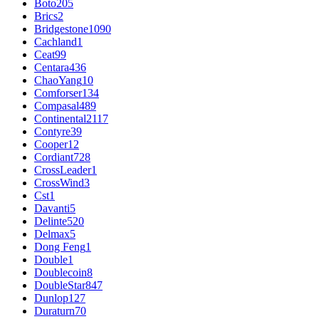
Boto
205
Brics
2
Bridgestone
1090
Cachland
1
Ceat
99
Centara
436
ChaoYang
10
Comforser
134
Compasal
489
Continental
2117
Contyre
39
Cooper
12
Cordiant
728
CrossLeader
1
CrossWind
3
Cst
1
Davanti
5
Delinte
520
Delmax
5
Dong Feng
1
Double
1
Doublecoin
8
DoubleStar
847
Dunlop
127
Duraturn
70