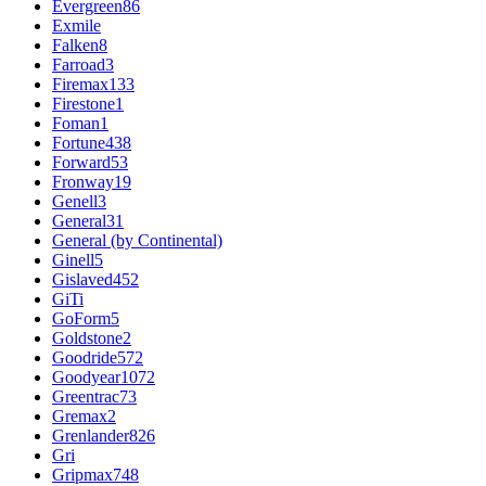
Evergreen
86
Exmile
Falken
8
Farroad
3
Firemax
133
Firestone
1
Foman
1
Fortune
438
Forward
53
Fronway
19
Genell
3
General
31
General (by Continental)
Ginell
5
Gislaved
452
GiTi
GoForm
5
Goldstone
2
Goodride
572
Goodyear
1072
Greentrac
73
Gremax
2
Grenlander
826
Gri
Gripmax
748