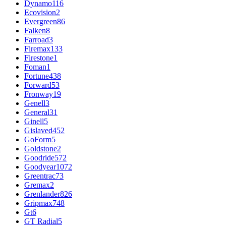
Dynamo
116
Ecovision
2
Evergreen
86
Falken
8
Farroad
3
Firemax
133
Firestone
1
Foman
1
Fortune
438
Forward
53
Fronway
19
Genell
3
General
31
Ginell
5
Gislaved
452
GoForm
5
Goldstone
2
Goodride
572
Goodyear
1072
Greentrac
73
Gremax
2
Grenlander
826
Gripmax
748
Gt
6
GT Radial
5