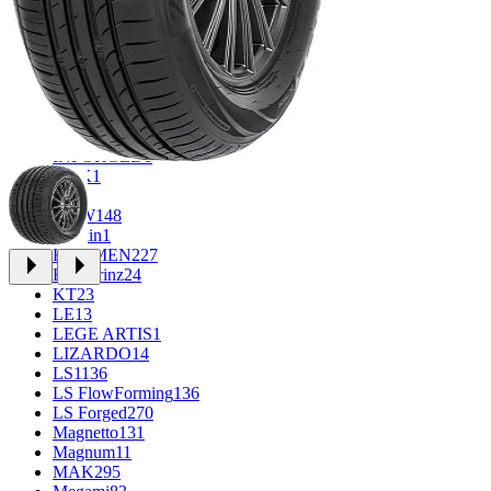
FF
30
FR REPLICA
1
GR
34
Grizzly
3
iFree
912
iFree Original
49
Ikon
1
INFORGED
1
K&K
1
K7
2
KDW
148
Keskin
1
KHOMEN
227
Kronprinz
24
KT
23
LE
13
LEGE ARTIS
1
LIZARDO
14
LS
1136
LS FlowForming
136
LS Forged
270
Magnetto
131
Magnum
11
MAK
295