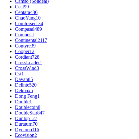
Camso (Solideal)
Ceat
99
Centara
436
ChaoYang
10
Comforser
134
Compasal
489
Composit
Continental
2117
Contyre
39
Cooper
12
Cordiant
728
CrossLeader
1
CrossWind
3
Cst
1
Davanti
5
Delinte
520
Delmax
5
Dong Feng
1
Double
1
Doublecoin
8
DoubleStar
847
Dunlop
127
Duraturn
70
Dynamo
116
Ecovision
2