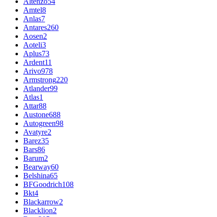
Altenzo
54
Amtel
8
Anlas
7
Antares
260
Aosen
2
Aoteli
3
Aplus
73
Ardent
11
Arivo
978
Armstrong
220
Atlander
99
Atlas
1
Attar
88
Austone
688
Autogreen
98
Avatyre
2
Barez
35
Bars
86
Barum
2
Bearway
60
Belshina
65
BFGoodrich
108
Bkt
4
Blackarrow
2
Blacklion
2