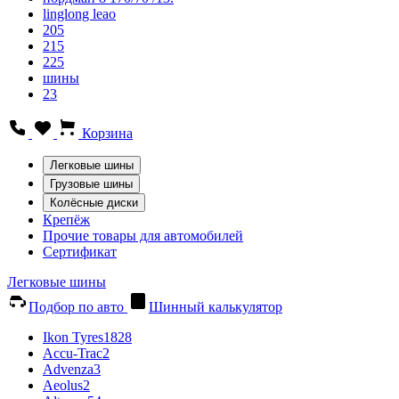
linglong leao
205
215
225
шины
23
Корзина
Легковые шины
Грузовые шины
Колёсные диски
Крепёж
Прочие товары для автомобилей
Сертификат
Легковые шины
Подбор по авто
Шинный калькулятор
Ikon Tyres
1828
Accu-Trac
2
Advenza
3
Aeolus
2