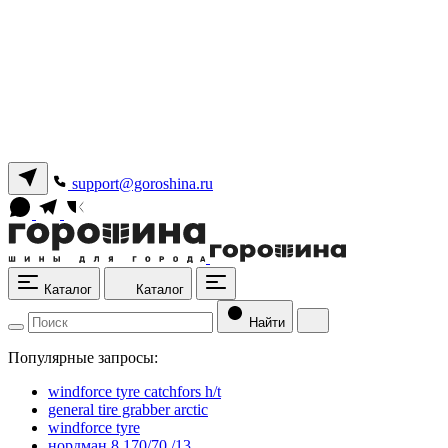
support@goroshina.ru
Каталог
Каталог
Найти
Популярные запросы:
windforce tyre catchfors h/t
general tire grabber arctic
windforce tyre
нордман 8 170/70 /13.