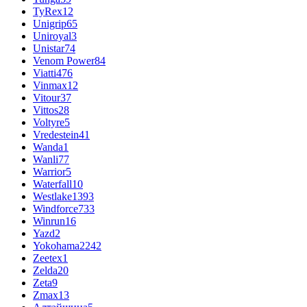
TyRex
12
Unigrip
65
Uniroyal
3
Unistar
74
Venom Power
84
Viatti
476
Vinmax
12
Vitour
37
Vittos
28
Voltyre
5
Vredestein
41
Wanda
1
Wanli
77
Warrior
5
Waterfall
10
Westlake
1393
Windforce
733
Winrun
16
Yazd
2
Yokohama
2242
Zeetex
1
Zelda
20
Zeta
9
Zmax
13