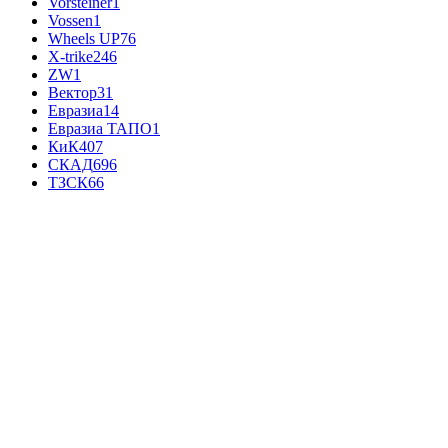
Vorsteiner
1
Vossen
1
Wheels UP
76
X-trike
246
ZW
1
Вектор
31
Евразиа
14
Евразиа ТАПО
1
КиК
407
СКАД
696
ТЗСК
66