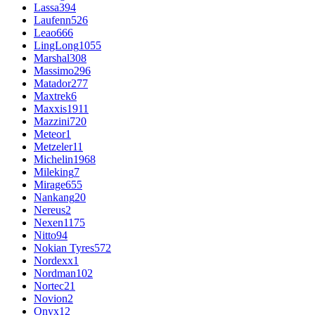
Lassa
394
Laufenn
526
Leao
666
LingLong
1055
Marshal
308
Massimo
296
Matador
277
Maxtrek
6
Maxxis
1911
Mazzini
720
Meteor
1
Metzeler
11
Michelin
1968
Mileking
7
Mirage
655
Nankang
20
Nereus
2
Nexen
1175
Nitto
94
Nokian Tyres
572
Nordexx
1
Nordman
102
Nortec
21
Novion
2
Onyx
12