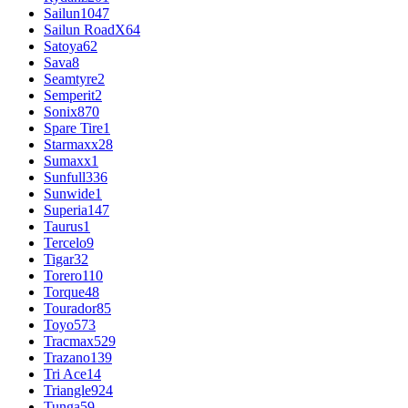
Sailun
1047
Sailun RoadX
64
Satoya
62
Sava
8
Seamtyre
2
Semperit
2
Sonix
870
Spare Tire
1
Starmaxx
28
Sumaxx
1
Sunfull
336
Sunwide
1
Superia
147
Taurus
1
Tercelo
9
Tigar
32
Torero
110
Torque
48
Tourador
85
Toyo
573
Tracmax
529
Trazano
139
Tri Ace
14
Triangle
924
Tunga
59