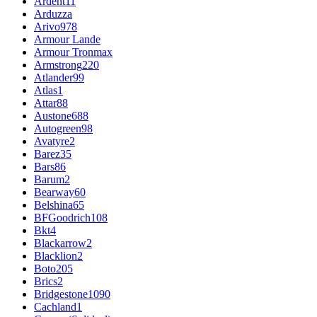
Ardent
11
Arduzza
Arivo
978
Armour Lande
Armour Tronmax
Armstrong
220
Atlander
99
Atlas
1
Attar
88
Austone
688
Autogreen
98
Avatyre
2
Barez
35
Bars
86
Barum
2
Bearway
60
Belshina
65
BFGoodrich
108
Bkt
4
Blackarrow
2
Blacklion
2
Boto
205
Brics
2
Bridgestone
1090
Cachland
1