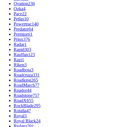
Ovation
236
Ozka
4
Pace
22
Petlas
10
Powertrac
140
Predator
64
Premiorri
1
Prinx
376
Radar
1
Rapid
303
Rauffan
123
Razi
1
Riken
3
Roadboss
3
Roadcruza
331
Roadking
265
RoadMarch
77
Roador
44
Roadstone
757
RoadX
655
RockBlade
295
Rotalla
47
Royal
3
Royal Black
24
Rydanz
201