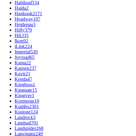
Habilead
534
Haida
2
Hankook
2171
Headway
107
Heidenau
3
Hifly
379
HiLO
5
Ikon
92
iLink
224
Imperial
520
Joyroad
65
Kama
22
Kapsen
237
Kavir
21
Kenda
47
Kingboss
1
Kingnate
15
Kingtyre
3
Kormoran
10
Kumho
2301
Kustone
124
Landrock
3
Landsail
701
Landspider
268
Lanvigator
249