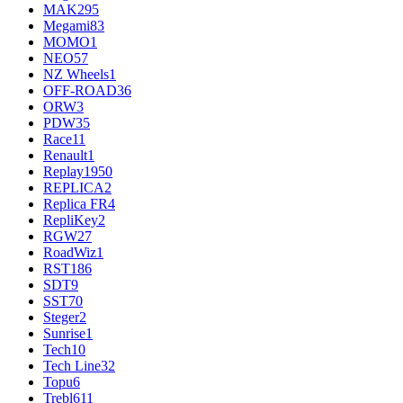
MAK
295
Megami
83
MOMO
1
NEO
57
NZ Wheels
1
OFF-ROAD
36
ORW
3
PDW
35
Race
11
Renault
1
Replay
1950
REPLICA
2
Replica FR
4
RepliKey
2
RGW
27
RoadWiz
1
RST
186
SDT
9
SST
70
Steger
2
Sunrise
1
Tech
10
Tech Line
32
Topu
6
Trebl
611