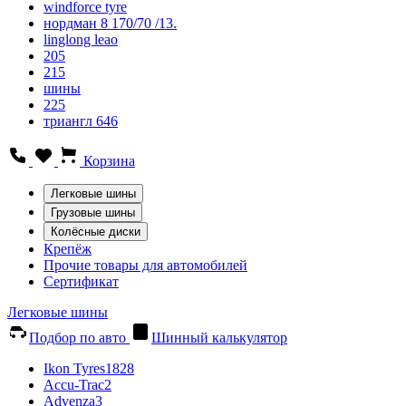
windforce tyre
нордман 8 170/70 /13.
linglong leao
205
215
шины
225
триангл 646
Корзина
Легковые шины
Грузовые шины
Колёсные диски
Крепёж
Прочие товары для автомобилей
Сертификат
Легковые шины
Подбор по авто
Шинный калькулятор
Ikon Tyres
1828
Accu-Trac
2
Advenza
3