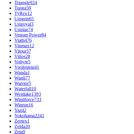
Triangle
924
Tunga
59
TyRex
12
Unigrip
65
Uniroyal
3
Unistar
74
Venom Power
84
Viatti
476
Vinmax
12
Vitour
37
Vittos
28
Voltyre
5
Vredestein
41
Wanda
1
Wanli
77
Warrior
5
Waterfall
10
Westlake
1393
Windforce
733
Winrun
16
Yazd
2
Yokohama
2241
Zeetex
1
Zelda
20
Zeta
9