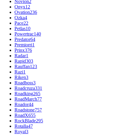
Novion
2
Onyx
12
Ovation
236
Ozka
4
Pace
22
Petlas
10
Powertrac
140
Predator
64
Premiorri
1
Prinx
376
Radar
1
Rapid
303
Rauffan
123
Razi
1
Riken
3
Roadboss
3
Roadcruza
331
Roadking
265
RoadMarch
77
Roador
44
Roadstone
757
RoadX
655
RockBlade
295
Rotalla
47
Royal
3