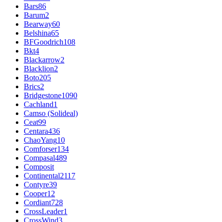
Bars
86
Barum
2
Bearway
60
Belshina
65
BFGoodrich
108
Bkt
4
Blackarrow
2
Blacklion
2
Boto
205
Brics
2
Bridgestone
1090
Cachland
1
Camso (Solideal)
Ceat
99
Centara
436
ChaoYang
10
Comforser
134
Compasal
489
Composit
Continental
2117
Contyre
39
Cooper
12
Cordiant
728
CrossLeader
1
CrossWind
3