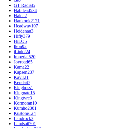
Gt
6
GT Radial
5
Habilead
534
Haida
2
Hankook
2171
Headway
107
Heidenau
3
Hifly
379
HiLO
5
Ikon
92
iLink
224
Imperial
520
Joyroad
65
Kama
22
Kapsen
237
Kavir
21
Kenda
47
Kingboss
1
Kingnate
15
Kingtyre
3
Kormoran
10
Kumho
2301
Kustone
124
Landrock
3
Landsail
701