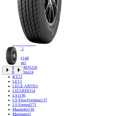
CROSS_STREET
31
Eurodisk
1
FF
30
FR REPLICA
1
GR
34
Grizzly
3
iFree
933
iFree Original
49
Ikon
1
INFORGED
1
K&K
1
K7
2
KDW
148
Keskin
1
KHOMEN
226
Kronprinz
24
KT
23
LE
13
LEGE ARTIS
1
LIZARDO
14
LS
1136
LS FlowForming
137
LS Forged
271
Magnetto
130
Magnum
11