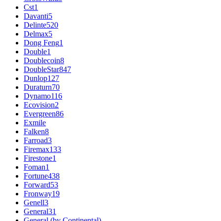
Cst
1
Davanti
5
Delinte
520
Delmax
5
Dong Feng
1
Double
1
Doublecoin
8
DoubleStar
847
Dunlop
127
Duraturn
70
Dynamo
116
Ecovision
2
Evergreen
86
Exmile
Falken
8
Farroad
3
Firemax
133
Firestone
1
Foman
1
Fortune
438
Forward
53
Fronway
19
Genell
3
General
31
General (by Continental)