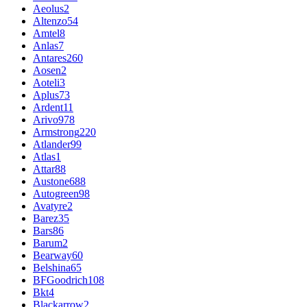
Aeolus
2
Altenzo
54
Amtel
8
Anlas
7
Antares
260
Aosen
2
Aoteli
3
Aplus
73
Ardent
11
Arivo
978
Armstrong
220
Atlander
99
Atlas
1
Attar
88
Austone
688
Autogreen
98
Avatyre
2
Barez
35
Bars
86
Barum
2
Bearway
60
Belshina
65
BFGoodrich
108
Bkt
4
Blackarrow
2