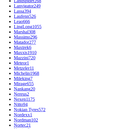
Landspider
268
Lanvigator
249
Lassa
394
Laufenn
526
Leao
666
LingLong
1055
Marshal
308
Massimo
296
Matador
277
Maxtrek
6
Maxxis
1910
Mazzini
720
Meteor
1
Metzeler
11
Michelin
1968
Mileking
7
Mirage
655
Nankang
20
Nereus
2
Nexen
1175
Nitto
94
Nokian Tyres
572
Nordexx
1
Nordman
102
Nortec
21