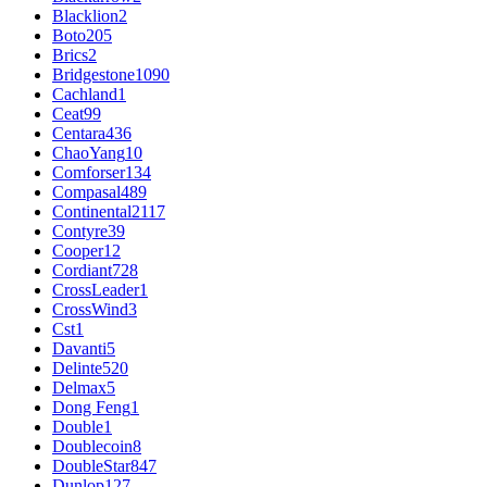
Blacklion
2
Boto
205
Brics
2
Bridgestone
1090
Cachland
1
Ceat
99
Centara
436
ChaoYang
10
Comforser
134
Compasal
489
Continental
2117
Contyre
39
Cooper
12
Cordiant
728
CrossLeader
1
CrossWind
3
Cst
1
Davanti
5
Delinte
520
Delmax
5
Dong Feng
1
Double
1
Doublecoin
8
DoubleStar
847
Dunlop
127