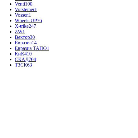
Venti
100
Vorsteiner
1
Vossen
1
Wheels UP
76
X-trike
247
ZW
1
Вектор
30
Евразиа
14
Евразиа ТАПО
1
КиК
410
СКАД
704
ТЗСК
63