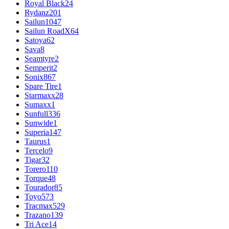
Royal Black
24
Rydanz
201
Sailun
1047
Sailun RoadX
64
Satoya
62
Sava
8
Seamtyre
2
Semperit
2
Sonix
867
Spare Tire
1
Starmaxx
28
Sumaxx
1
Sunfull
336
Sunwide
1
Superia
147
Taurus
1
Tercelo
9
Tigar
32
Torero
110
Torque
48
Tourador
85
Toyo
573
Tracmax
529
Trazano
139
Tri Ace
14