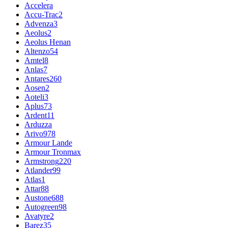
Accelera
Accu-Trac
2
Advenza
3
Aeolus
2
Aeolus Henan
Altenzo
54
Amtel
8
Anlas
7
Antares
260
Aosen
2
Aoteli
3
Aplus
73
Ardent
11
Arduzza
Arivo
978
Armour Lande
Armour Tronmax
Armstrong
220
Atlander
99
Atlas
1
Attar
88
Austone
688
Autogreen
98
Avatyre
2
Barez
35