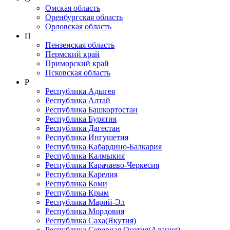
Омская область
Оренбургская область
Орловская область
П
Пензенская область
Пермский край
Приморский край
Псковская область
Р
Республика Адыгея
Республика Алтай
Республика Башкортостан
Республика Бурятия
Республика Дагестан
Республика Ингушетия
Республика Кабардино-Балкария
Республика Калмыкия
Республика Карачаево-Черкеcия
Республика Карелия
Республика Коми
Республика Крым
Республика Марий-Эл
Республика Мордовия
Республика Саха(Якутия)
Республика Северная Осетия(Алания)