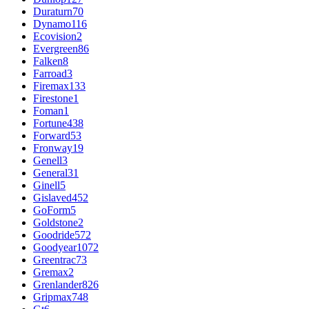
Duraturn
70
Dynamo
116
Ecovision
2
Evergreen
86
Falken
8
Farroad
3
Firemax
133
Firestone
1
Foman
1
Fortune
438
Forward
53
Fronway
19
Genell
3
General
31
Ginell
5
Gislaved
452
GoForm
5
Goldstone
2
Goodride
572
Goodyear
1072
Greentrac
73
Gremax
2
Grenlander
826
Gripmax
748