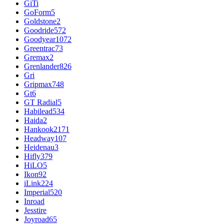
GiTi
GoForm
5
Goldstone
2
Goodride
572
Goodyear
1072
Greentrac
73
Gremax
2
Grenlander
826
Gri
Gripmax
748
Gt
6
GT Radial
5
Habilead
534
Haida
2
Hankook
2171
Headway
107
Heidenau
3
Hifly
379
HiLO
5
Ikon
92
iLink
224
Imperial
520
Inroad
Jesstire
Joyroad
65