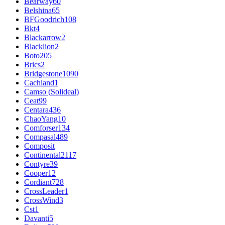
Bearway
60
Belshina
65
BFGoodrich
108
Bkt
4
Blackarrow
2
Blacklion
2
Boto
205
Brics
2
Bridgestone
1090
Cachland
1
Camso (Solideal)
Ceat
99
Centara
436
ChaoYang
10
Comforser
134
Compasal
489
Composit
Continental
2117
Contyre
39
Cooper
12
Cordiant
728
CrossLeader
1
CrossWind
3
Cst
1
Davanti
5