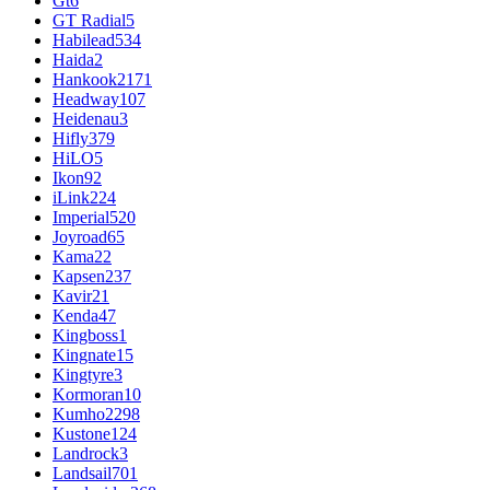
Gt
6
GT Radial
5
Habilead
534
Haida
2
Hankook
2171
Headway
107
Heidenau
3
Hifly
379
HiLO
5
Ikon
92
iLink
224
Imperial
520
Joyroad
65
Kama
22
Kapsen
237
Kavir
21
Kenda
47
Kingboss
1
Kingnate
15
Kingtyre
3
Kormoran
10
Kumho
2298
Kustone
124
Landrock
3
Landsail
701