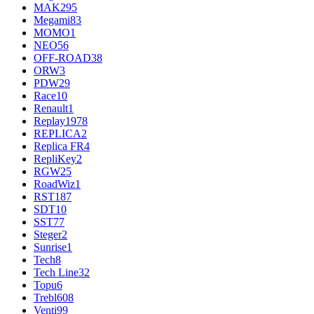
MAK
295
Megami
83
MOMO
1
NEO
56
OFF-ROAD
38
ORW
3
PDW
29
Race
10
Renault
1
Replay
1978
REPLICA
2
Replica FR
4
RepliKey
2
RGW
25
RoadWiz
1
RST
187
SDT
10
SST
77
Steger
2
Sunrise
1
Tech
8
Tech Line
32
Topu
6
Trebl
608
Venti
99