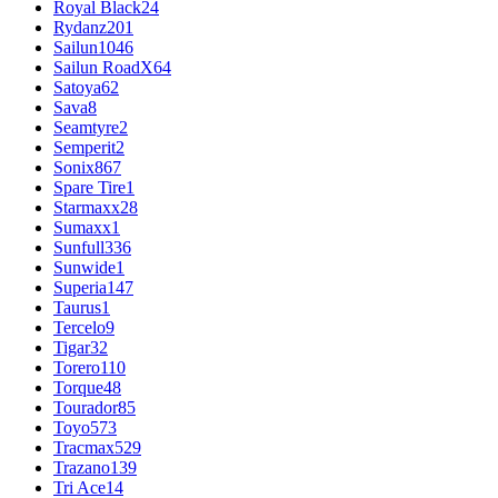
Royal Black
24
Rydanz
201
Sailun
1046
Sailun RoadX
64
Satoya
62
Sava
8
Seamtyre
2
Semperit
2
Sonix
867
Spare Tire
1
Starmaxx
28
Sumaxx
1
Sunfull
336
Sunwide
1
Superia
147
Taurus
1
Tercelo
9
Tigar
32
Torero
110
Torque
48
Tourador
85
Toyo
573
Tracmax
529
Trazano
139
Tri Ace
14