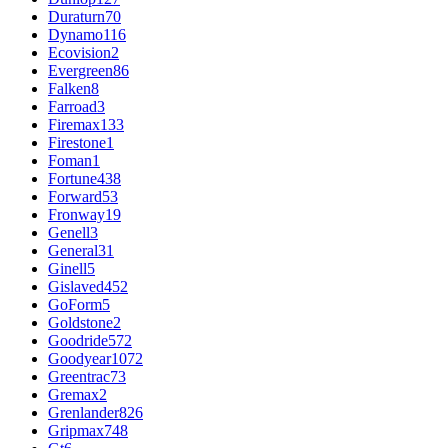
Duraturn
70
Dynamo
116
Ecovision
2
Evergreen
86
Falken
8
Farroad
3
Firemax
133
Firestone
1
Foman
1
Fortune
438
Forward
53
Fronway
19
Genell
3
General
31
Ginell
5
Gislaved
452
GoForm
5
Goldstone
2
Goodride
572
Goodyear
1072
Greentrac
73
Gremax
2
Grenlander
826
Gripmax
748