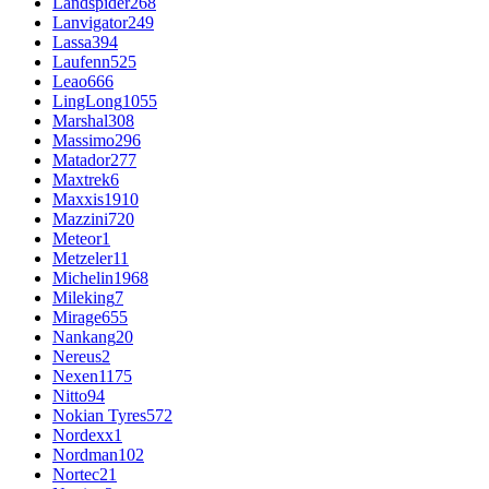
Landspider
268
Lanvigator
249
Lassa
394
Laufenn
525
Leao
666
LingLong
1055
Marshal
308
Massimo
296
Matador
277
Maxtrek
6
Maxxis
1910
Mazzini
720
Meteor
1
Metzeler
11
Michelin
1968
Mileking
7
Mirage
655
Nankang
20
Nereus
2
Nexen
1175
Nitto
94
Nokian Tyres
572
Nordexx
1
Nordman
102
Nortec
21