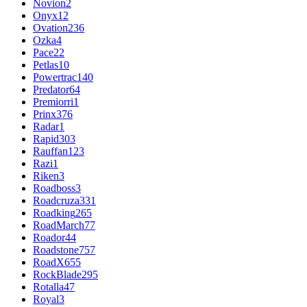
Novion
2
Onyx
12
Ovation
236
Ozka
4
Pace
22
Petlas
10
Powertrac
140
Predator
64
Premiorri
1
Prinx
376
Radar
1
Rapid
303
Rauffan
123
Razi
1
Riken
3
Roadboss
3
Roadcruza
331
Roadking
265
RoadMarch
77
Roador
44
Roadstone
757
RoadX
655
RockBlade
295
Rotalla
47
Royal
3