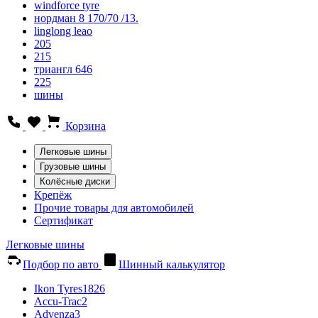
windforce tyre
нордман 8 170/70 /13.
linglong leao
205
215
триангл 646
225
шины
Корзина
Легковые шины
Грузовые шины
Колёсные диски
Крепёж
Прочие товары для автомобилей
Сертификат
Легковые шины
Подбор по авто
Шинный калькулятор
Ikon Tyres
1826
Accu-Trac
2
Advenza
3