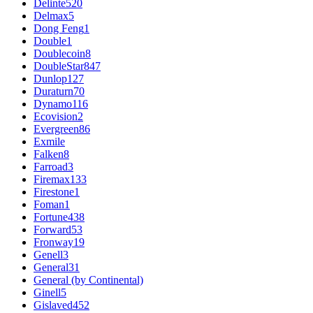
Delinte
520
Delmax
5
Dong Feng
1
Double
1
Doublecoin
8
DoubleStar
847
Dunlop
127
Duraturn
70
Dynamo
116
Ecovision
2
Evergreen
86
Exmile
Falken
8
Farroad
3
Firemax
133
Firestone
1
Foman
1
Fortune
438
Forward
53
Fronway
19
Genell
3
General
31
General (by Continental)
Ginell
5
Gislaved
452