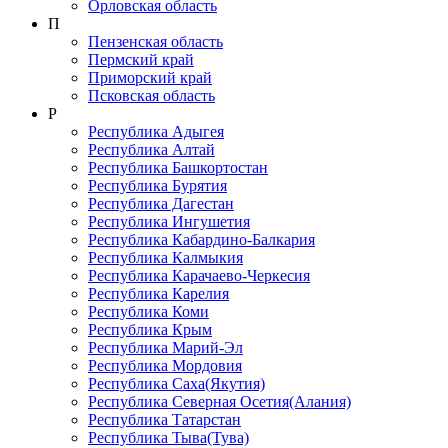
Орловская область
П
Пензенская область
Пермский край
Приморский край
Псковская область
Р
Республика Адыгея
Республика Алтай
Республика Башкортостан
Республика Бурятия
Республика Дагестан
Республика Ингушетия
Республика Кабардино-Балкария
Республика Калмыкия
Республика Карачаево-Черкеcия
Республика Карелия
Республика Коми
Республика Крым
Республика Марий-Эл
Республика Мордовия
Республика Саха(Якутия)
Республика Северная Осетия(Алания)
Республика Татарстан
Республика Тыва(Тува)