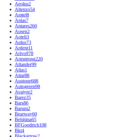
Aeolus
2
Altenzo
54
Amtel
8
Anlas
7
Antares
260
Aosen
2
Aoteli
3
Aplus
73
Ardent
11
Arivo
978
Armstrong
220
Atlander
99
Atlas
1
Attar
88
Austone
688
Autogreen
98
Avatyre
2
Barez
35
Bars
86
Barum
2
Bearway
60
Belshina
65
BFGoodrich
108
Bkt
4
Blackarrow
2