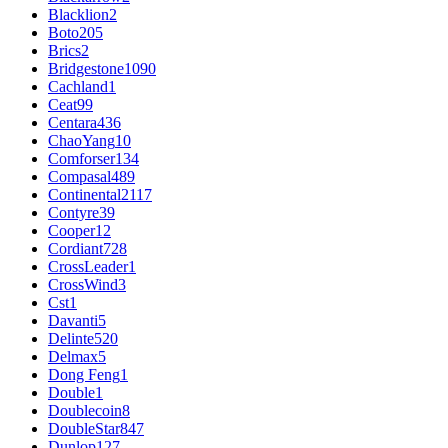
Blacklion
2
Boto
205
Brics
2
Bridgestone
1090
Cachland
1
Ceat
99
Centara
436
ChaoYang
10
Comforser
134
Compasal
489
Continental
2117
Contyre
39
Cooper
12
Cordiant
728
CrossLeader
1
CrossWind
3
Cst
1
Davanti
5
Delinte
520
Delmax
5
Dong Feng
1
Double
1
Doublecoin
8
DoubleStar
847
Dunlop
127