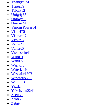
Triangle
924
Tunga
59
TyRex
12
Unigrip
65
Uniroyal
3
Unistar
74
Venom Power
84
Viatti
476
Vinmax
12
Vitour
37
Vittos
28
Voltyre
5
Vredestein
41
Wanda
1
Wanli
77
Warrior
5
Waterfall
10
Westlake
1393
Windforce
733
Winrun
16
Yazd
2
Yokohama
2241
Zeetex
1
Zelda
20
Zeta
9