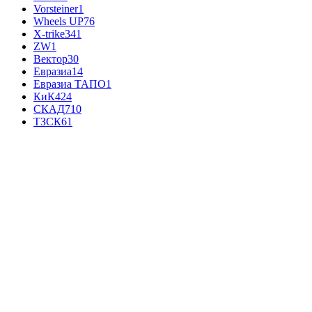
Vorsteiner
1
Wheels UP
76
X-trike
341
ZW
1
Вектор
30
Евразиа
14
Евразиа ТАПО
1
КиК
424
СКАД
710
ТЗСК
61