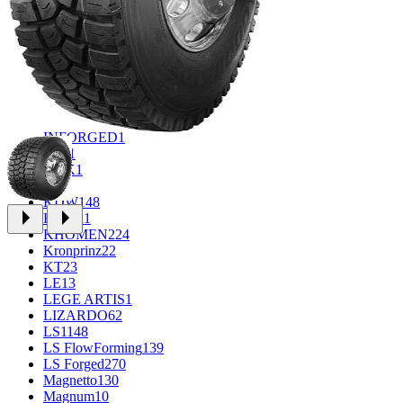
CROSS_STREET
30
Eurodisk
1
FF
34
GR
71
Grizzly
3
iFree
1004
iFree Original
53
Ikon
1
INFORGED
1
IVR
1
K&K
1
K7
2
KDW
148
Keskin
1
KHOMEN
224
Kronprinz
22
KT
23
LE
13
LEGE ARTIS
1
LIZARDO
62
LS
1148
LS FlowForming
139
LS Forged
270
Magnetto
130
Magnum
10