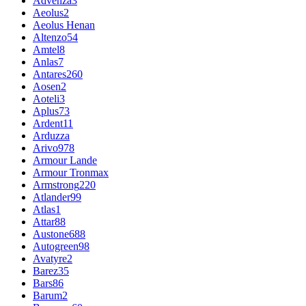
Advenza
3
Aeolus
2
Aeolus Henan
Altenzo
54
Amtel
8
Anlas
7
Antares
260
Aosen
2
Aoteli
3
Aplus
73
Ardent
11
Arduzza
Arivo
978
Armour Lande
Armour Tronmax
Armstrong
220
Atlander
99
Atlas
1
Attar
88
Austone
688
Autogreen
98
Avatyre
2
Barez
35
Bars
86
Barum
2