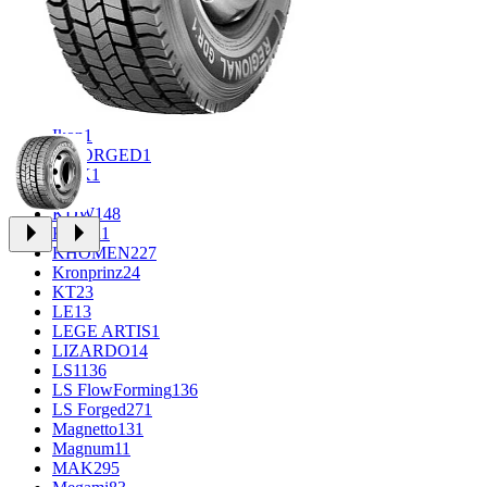
FF
30
FR REPLICA
1
GR
34
Grizzly
3
iFree
915
iFree Original
49
Ikon
1
INFORGED
1
K&K
1
K7
2
KDW
148
Keskin
1
KHOMEN
227
Kronprinz
24
KT
23
LE
13
LEGE ARTIS
1
LIZARDO
14
LS
1136
LS FlowForming
136
LS Forged
271
Magnetto
131
Magnum
11
MAK
295