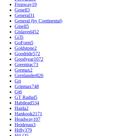
Fronway
19
Genell
3
General
31
General (by Continental)
Ginell
5
Gislaved
452
GiTi
GoForm
5
Goldstone
2
Goodride
572
Goodyear
1072
Greentrac
73
Gremax
2
Grenlander
826
Gri
Gripmax
748
Gt
6
GT Radial
5
Habilead
534
Haida
2
Hankook
2171
Headway
107
Heidenau
3
Hifly
379
HiLO
5