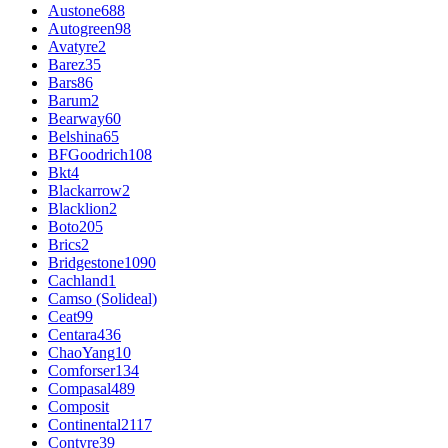
Austone
688
Autogreen
98
Avatyre
2
Barez
35
Bars
86
Barum
2
Bearway
60
Belshina
65
BFGoodrich
108
Bkt
4
Blackarrow
2
Blacklion
2
Boto
205
Brics
2
Bridgestone
1090
Cachland
1
Camso (Solideal)
Ceat
99
Centara
436
ChaoYang
10
Comforser
134
Compasal
489
Composit
Continental
2117
Contyre
39