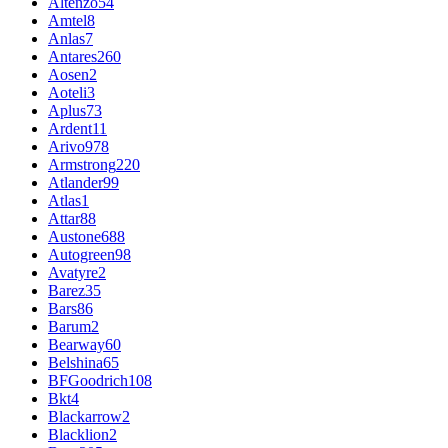
Altenzo
54
Amtel
8
Anlas
7
Antares
260
Aosen
2
Aoteli
3
Aplus
73
Ardent
11
Arivo
978
Armstrong
220
Atlander
99
Atlas
1
Attar
88
Austone
688
Autogreen
98
Avatyre
2
Barez
35
Bars
86
Barum
2
Bearway
60
Belshina
65
BFGoodrich
108
Bkt
4
Blackarrow
2
Blacklion
2