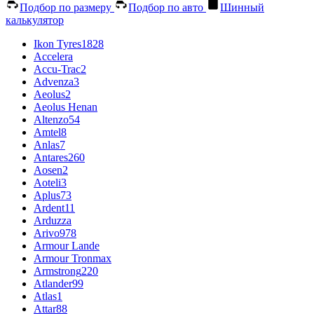
Подбор по размеру
Подбор по авто
Шинный
калькулятор
Ikon Tyres
1828
Accelera
Accu-Trac
2
Advenza
3
Aeolus
2
Aeolus Henan
Altenzo
54
Amtel
8
Anlas
7
Antares
260
Aosen
2
Aoteli
3
Aplus
73
Ardent
11
Arduzza
Arivo
978
Armour Lande
Armour Tronmax
Armstrong
220
Atlander
99
Atlas
1
Attar
88