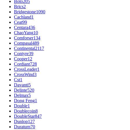
Boto
205
Brics
2
Bridgestone
1090
Cachland
1
Ceat
99
Centara
436
ChaoYang
10
Comforser
134
Compasal
489
Continental
2117
Contyre
39
Cooper
12
Cordiant
728
CrossLeader
1
CrossWind
3
Cst
1
Davanti
5
Delinte
520
Delmax
5
Dong Feng
1
Double
1
Doublecoin
8
DoubleStar
847
Dunlop
127
Duraturn
70