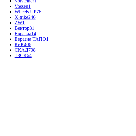
Vorsteiner
1
Vossen
1
Wheels UP
76
X-trike
246
ZW
1
Вектор
31
Евразиа
14
Евразиа ТАПО
1
КиК
406
СКАД
708
ТЗСК
64