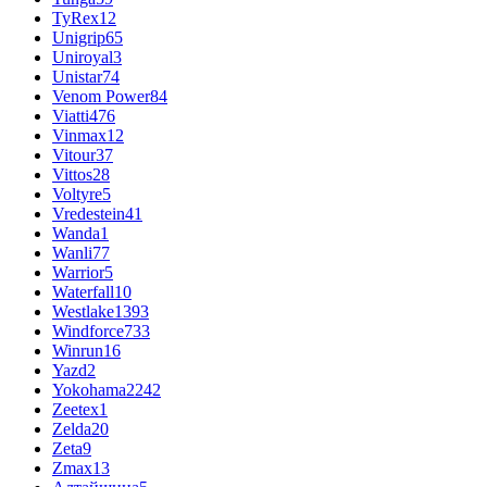
TyRex
12
Unigrip
65
Uniroyal
3
Unistar
74
Venom Power
84
Viatti
476
Vinmax
12
Vitour
37
Vittos
28
Voltyre
5
Vredestein
41
Wanda
1
Wanli
77
Warrior
5
Waterfall
10
Westlake
1393
Windforce
733
Winrun
16
Yazd
2
Yokohama
2242
Zeetex
1
Zelda
20
Zeta
9
Zmax
13