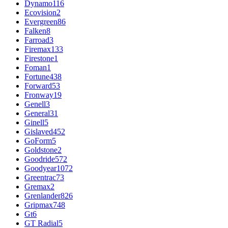
Dynamo
116
Ecovision
2
Evergreen
86
Falken
8
Farroad
3
Firemax
133
Firestone
1
Foman
1
Fortune
438
Forward
53
Fronway
19
Genell
3
General
31
Ginell
5
Gislaved
452
GoForm
5
Goldstone
2
Goodride
572
Goodyear
1072
Greentrac
73
Gremax
2
Grenlander
826
Gripmax
748
Gt
6
GT Radial
5