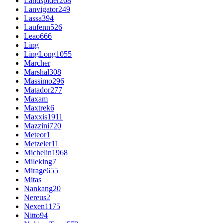
Landspider
268
Lanvigator
249
Lassa
394
Laufenn
526
Leao
666
Ling
LingLong
1055
Marcher
Marshal
308
Massimo
296
Matador
277
Maxam
Maxtrek
6
Maxxis
1911
Mazzini
720
Meteor
1
Metzeler
11
Michelin
1968
Mileking
7
Mirage
655
Mitas
Nankang
20
Nereus
2
Nexen
1175
Nitto
94