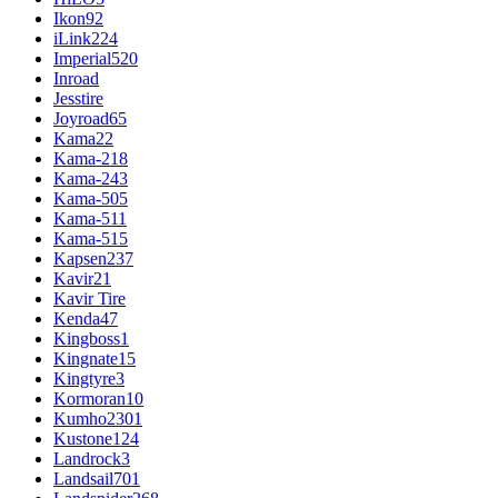
Ikon
92
iLink
224
Imperial
520
Inroad
Jesstire
Joyroad
65
Kama
22
Kama-218
Kama-243
Kama-505
Kama-511
Kama-515
Kapsen
237
Kavir
21
Kavir Tire
Kenda
47
Kingboss
1
Kingnate
15
Kingtyre
3
Kormoran
10
Kumho
2301
Kustone
124
Landrock
3
Landsail
701