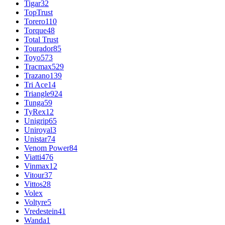
Tigar
32
TopTrust
Torero
110
Torque
48
Total Trust
Tourador
85
Toyo
573
Tracmax
529
Trazano
139
Tri Ace
14
Triangle
924
Tunga
59
TyRex
12
Unigrip
65
Uniroyal
3
Unistar
74
Venom Power
84
Viatti
476
Vinmax
12
Vitour
37
Vittos
28
Volex
Voltyre
5
Vredestein
41
Wanda
1