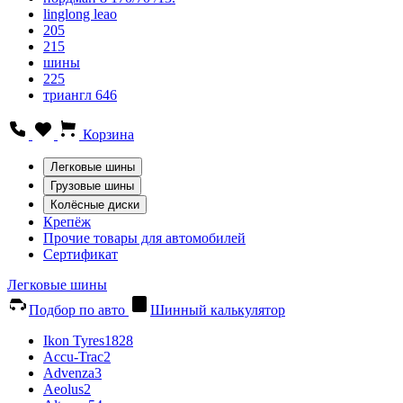
linglong leao
205
215
шины
225
триангл 646
Корзина
Легковые шины
Грузовые шины
Колёсные диски
Крепёж
Прочие товары для автомобилей
Сертификат
Легковые шины
Подбор по авто
Шинный калькулятор
Ikon Tyres
1828
Accu-Trac
2
Advenza
3
Aeolus
2