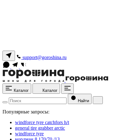
support@goroshina.ru
Каталог
Каталог
Найти
Популярные запросы:
windforce tyre catchfors h/t
general tire grabber arctic
windforce tyre
нордман 8 170/70 /13.