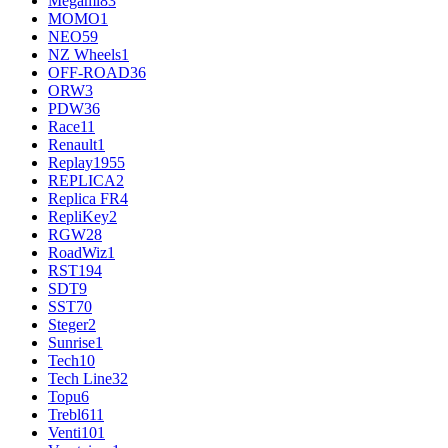
Megami
83
MOMO
1
NEO
59
NZ Wheels
1
OFF-ROAD
36
ORW
3
PDW
36
Race
11
Renault
1
Replay
1955
REPLICA
2
Replica FR
4
RepliKey
2
RGW
28
RoadWiz
1
RST
194
SDT
9
SST
70
Steger
2
Sunrise
1
Tech
10
Tech Line
32
Topu
6
Trebl
611
Venti
101