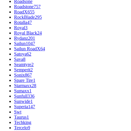
Roadsone
Roadstone
757
RoadX
655
RockBlade
295
Rotalla
47
Royal
3
Royal Black
24
Rydanz
201
Sailun
1047
Sailun RoadX
64
Satoya
62
Sava
8
Seamtyre
2
Semperit
2
Sonix
867
Spare Tire
1
Starmaxx
28
Sumaxx
1
Sunfull
336
Sunwide
1
Superia
147
Swt
Taurus
1
Techking
Tercelo
9