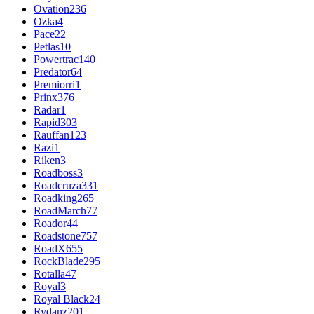
Ovation
236
Ozka
4
Pace
22
Petlas
10
Powertrac
140
Predator
64
Premiorri
1
Prinx
376
Radar
1
Rapid
303
Rauffan
123
Razi
1
Riken
3
Roadboss
3
Roadcruza
331
Roadking
265
RoadMarch
77
Roador
44
Roadstone
757
RoadX
655
RockBlade
295
Rotalla
47
Royal
3
Royal Black
24
Rydanz
201