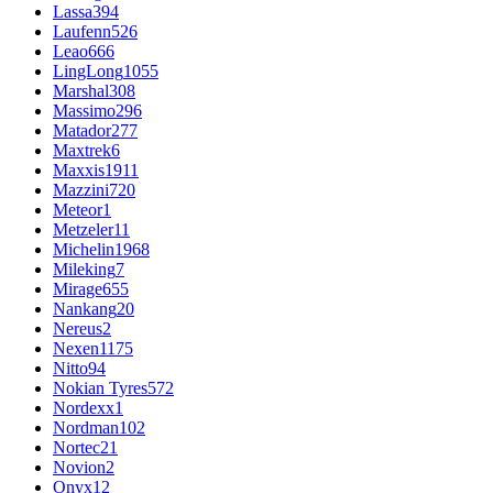
Lassa
394
Laufenn
526
Leao
666
LingLong
1055
Marshal
308
Massimo
296
Matador
277
Maxtrek
6
Maxxis
1911
Mazzini
720
Meteor
1
Metzeler
11
Michelin
1968
Mileking
7
Mirage
655
Nankang
20
Nereus
2
Nexen
1175
Nitto
94
Nokian Tyres
572
Nordexx
1
Nordman
102
Nortec
21
Novion
2
Onyx
12