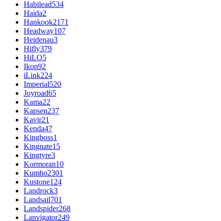
Habilead
534
Haida
2
Hankook
2171
Headway
107
Heidenau
3
Hifly
379
HiLO
5
Ikon
92
iLink
224
Imperial
520
Joyroad
65
Kama
22
Kapsen
237
Kavir
21
Kenda
47
Kingboss
1
Kingnate
15
Kingtyre
3
Kormoran
10
Kumho
2301
Kustone
124
Landrock
3
Landsail
701
Landspider
268
Lanvigator
249