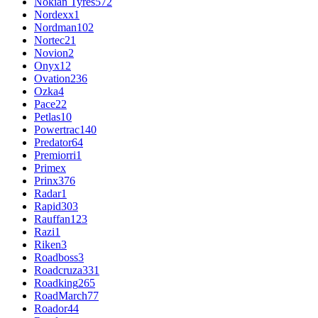
Nokian Tyres
572
Nordexx
1
Nordman
102
Nortec
21
Novion
2
Onyx
12
Ovation
236
Ozka
4
Pace
22
Petlas
10
Powertrac
140
Predator
64
Premiorri
1
Primex
Prinx
376
Radar
1
Rapid
303
Rauffan
123
Razi
1
Riken
3
Roadboss
3
Roadcruza
331
Roadking
265
RoadMarch
77
Roador
44