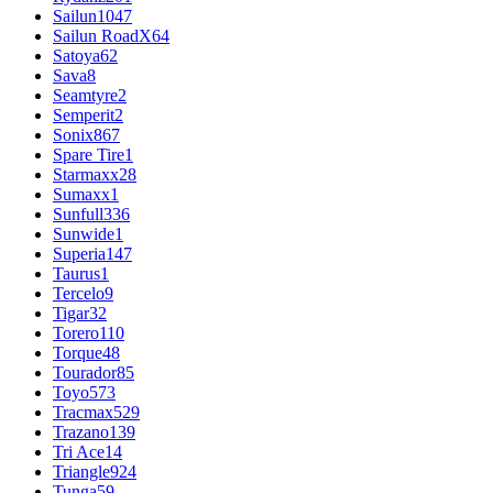
Sailun
1047
Sailun RoadX
64
Satoya
62
Sava
8
Seamtyre
2
Semperit
2
Sonix
867
Spare Tire
1
Starmaxx
28
Sumaxx
1
Sunfull
336
Sunwide
1
Superia
147
Taurus
1
Tercelo
9
Tigar
32
Torero
110
Torque
48
Tourador
85
Toyo
573
Tracmax
529
Trazano
139
Tri Ace
14
Triangle
924
Tunga
59