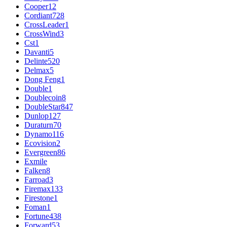
Cooper
12
Cordiant
728
CrossLeader
1
CrossWind
3
Cst
1
Davanti
5
Delinte
520
Delmax
5
Dong Feng
1
Double
1
Doublecoin
8
DoubleStar
847
Dunlop
127
Duraturn
70
Dynamo
116
Ecovision
2
Evergreen
86
Exmile
Falken
8
Farroad
3
Firemax
133
Firestone
1
Foman
1
Fortune
438
Forward
53