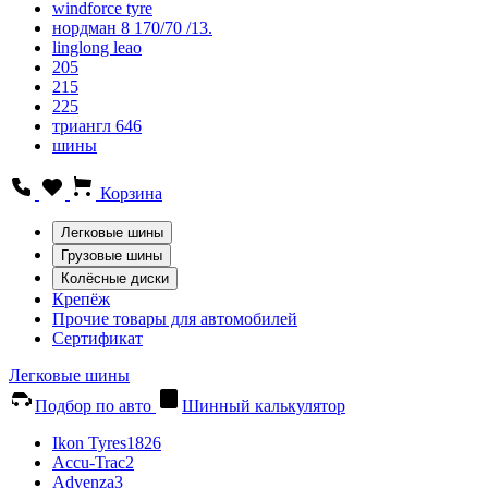
windforce tyre
нордман 8 170/70 /13.
linglong leao
205
215
225
триангл 646
шины
Корзина
Легковые шины
Грузовые шины
Колёсные диски
Крепёж
Прочие товары для автомобилей
Сертификат
Легковые шины
Подбор по авто
Шинный калькулятор
Ikon Tyres
1826
Accu-Trac
2
Advenza
3