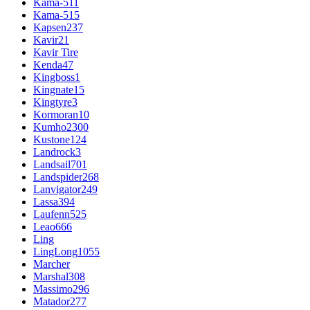
Kama-511
Kama-515
Kapsen
237
Kavir
21
Kavir Tire
Kenda
47
Kingboss
1
Kingnate
15
Kingtyre
3
Kormoran
10
Kumho
2300
Kustone
124
Landrock
3
Landsail
701
Landspider
268
Lanvigator
249
Lassa
394
Laufenn
525
Leao
666
Ling
LingLong
1055
Marcher
Marshal
308
Massimo
296
Matador
277