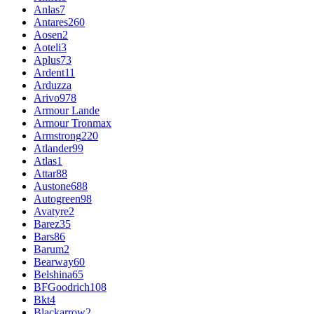
Anlas
7
Antares
260
Aosen
2
Aoteli
3
Aplus
73
Ardent
11
Arduzza
Arivo
978
Armour Lande
Armour Tronmax
Armstrong
220
Atlander
99
Atlas
1
Attar
88
Austone
688
Autogreen
98
Avatyre
2
Barez
35
Bars
86
Barum
2
Bearway
60
Belshina
65
BFGoodrich
108
Bkt
4
Blackarrow
2