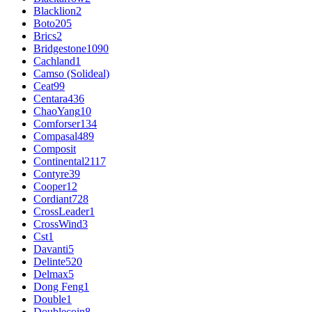
Blacklion
2
Boto
205
Brics
2
Bridgestone
1090
Cachland
1
Camso (Solideal)
Ceat
99
Centara
436
ChaoYang
10
Comforser
134
Compasal
489
Composit
Continental
2117
Contyre
39
Cooper
12
Cordiant
728
CrossLeader
1
CrossWind
3
Cst
1
Davanti
5
Delinte
520
Delmax
5
Dong Feng
1
Double
1
Doublecoin
8