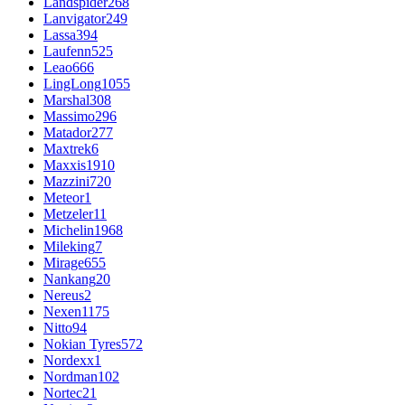
Landspider
268
Lanvigator
249
Lassa
394
Laufenn
525
Leao
666
LingLong
1055
Marshal
308
Massimo
296
Matador
277
Maxtrek
6
Maxxis
1910
Mazzini
720
Meteor
1
Metzeler
11
Michelin
1968
Mileking
7
Mirage
655
Nankang
20
Nereus
2
Nexen
1175
Nitto
94
Nokian Tyres
572
Nordexx
1
Nordman
102
Nortec
21