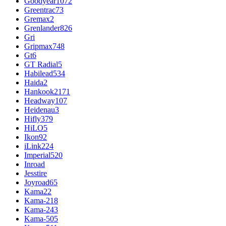
Goodyear
1072
Greentrac
73
Gremax
2
Grenlander
826
Gri
Gripmax
748
Gt
6
GT Radial
5
Habilead
534
Haida
2
Hankook
2171
Headway
107
Heidenau
3
Hifly
379
HiLO
5
Ikon
92
iLink
224
Imperial
520
Inroad
Jesstire
Joyroad
65
Kama
22
Kama-218
Kama-243
Kama-505