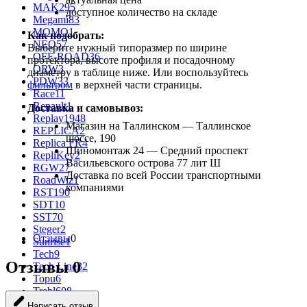
MAK
295
доступное количество на складе
Megami
83
MOMO
1
Как подобрать:
NEO
57
Выберите нужный типоразмер по ширине
OFF-ROAD
36
протектора, высоте профиля и посадочному
ORW
3
диаметру в таблице ниже. Или воспользуйтесь
PDW
33
фильтром
в верхней части страницы.
Race
11
Renault
1
Доставка и самовывоз:
Replay
1948
Магазин на Таллинском — Таллинское
REPLICA
2
шоссе, 190
Replica FR
4
Шиномонтаж 24 — Средний проспект
RepliKey
2
Васильевского острова 77 лит Ш
RGW
27
Доставка по всей России транспортными
RoadWiz
1
компаниями
RST
190
SDT
10
SST
70
Steger
2
Отзывы
0
Sunrise
1
Tech
9
Отзывы
0
Tech Line
32
Topu
6
Trebl
608
Venti
102
Написать отзыв