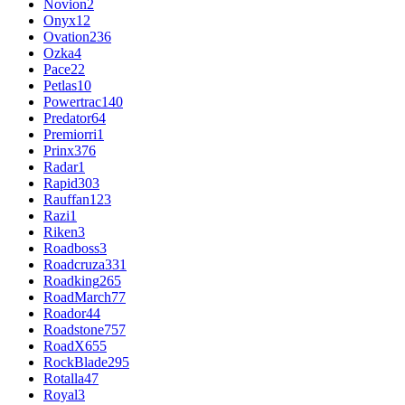
Novion
2
Onyx
12
Ovation
236
Ozka
4
Pace
22
Petlas
10
Powertrac
140
Predator
64
Premiorri
1
Prinx
376
Radar
1
Rapid
303
Rauffan
123
Razi
1
Riken
3
Roadboss
3
Roadcruza
331
Roadking
265
RoadMarch
77
Roador
44
Roadstone
757
RoadX
655
RockBlade
295
Rotalla
47
Royal
3