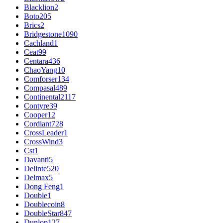
Blacklion
2
Boto
205
Brics
2
Bridgestone
1090
Cachland
1
Ceat
99
Centara
436
ChaoYang
10
Comforser
134
Compasal
489
Continental
2117
Contyre
39
Cooper
12
Cordiant
728
CrossLeader
1
CrossWind
3
Cst
1
Davanti
5
Delinte
520
Delmax
5
Dong Feng
1
Double
1
Doublecoin
8
DoubleStar
847
Dunlop
127