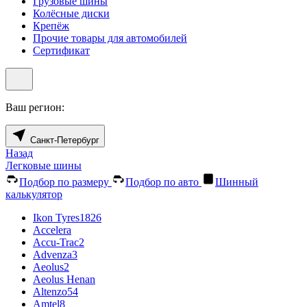
Грузовые шины
Колёсные диски
Крепёж
Прочие товары для автомобилей
Сертификат
Ваш регион:
Санкт-Петербург
Назад
Легковые шины
Подбор по размеру
Подбор по авто
Шинный
калькулятор
Ikon Tyres
1826
Accelera
Accu-Trac
2
Advenza
3
Aeolus
2
Aeolus Henan
Altenzo
54
Amtel
8