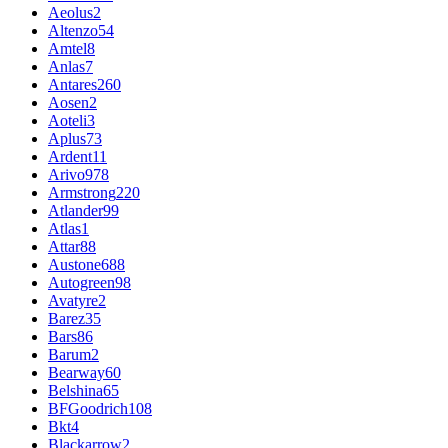
Aeolus
2
Altenzo
54
Amtel
8
Anlas
7
Antares
260
Aosen
2
Aoteli
3
Aplus
73
Ardent
11
Arivo
978
Armstrong
220
Atlander
99
Atlas
1
Attar
88
Austone
688
Autogreen
98
Avatyre
2
Barez
35
Bars
86
Barum
2
Bearway
60
Belshina
65
BFGoodrich
108
Bkt
4
Blackarrow
2