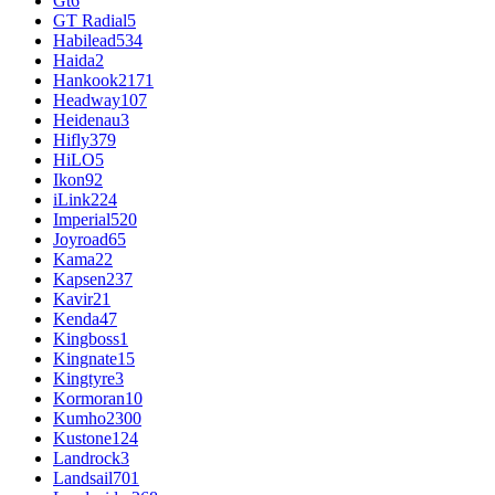
Gt
6
GT Radial
5
Habilead
534
Haida
2
Hankook
2171
Headway
107
Heidenau
3
Hifly
379
HiLO
5
Ikon
92
iLink
224
Imperial
520
Joyroad
65
Kama
22
Kapsen
237
Kavir
21
Kenda
47
Kingboss
1
Kingnate
15
Kingtyre
3
Kormoran
10
Kumho
2300
Kustone
124
Landrock
3
Landsail
701