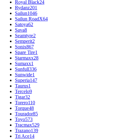
Royal Black
24
Rydanz
201
Sailun
1046
Sailun RoadX
64
Satoya
62
Sava
8
Seamtyre
2
Semperit
2
Sonix
867
Spare Tire
1
Starmaxx
28
Sumaxx
1
Sunfull
336
Sunwide
1
Superia
147
Taurus
1
Tercelo
9
Tigar
32
Torero
110
Torque
48
Tourador
85
Toyo
573
Tracmax
529
Trazano
139
Tri Ace
14