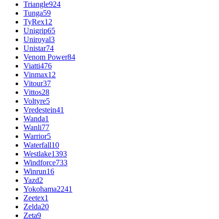
Triangle
924
Tunga
59
TyRex
12
Unigrip
65
Uniroyal
3
Unistar
74
Venom Power
84
Viatti
476
Vinmax
12
Vitour
37
Vittos
28
Voltyre
5
Vredestein
41
Wanda
1
Wanli
77
Warrior
5
Waterfall
10
Westlake
1393
Windforce
733
Winrun
16
Yazd
2
Yokohama
2241
Zeetex
1
Zelda
20
Zeta
9