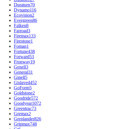
Duraturn
70
Dynamo
116
Ecovision
2
Evergreen
86
Falken
8
Farroad
3
Firemax
133
Firestone
1
Foman
1
Fortune
438
Forward
53
Fronway
19
Genell
3
General
31
Ginell
5
Gislaved
452
GoForm
5
Goldstone
2
Goodride
572
Goodyear
1072
Greentrac
73
Gremax
2
Grenlander
826
Gripmax
748