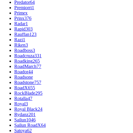
Predator
64
Premiorri
1
Primex
Prinx
376
Radar
1
Rapid
303
Rauffan
123
Razi
1
Riken
3
Roadboss
3
Roadcruza
331
Roadking
265
RoadMarch
77
Roador
44
Roadsone
Roadstone
757
RoadX
655
RockBlade
295
Rotalla
47
Royal
3
Royal Black
24
Rydanz
201
Sailun
1046
Sailun RoadX
64
Satoya
62