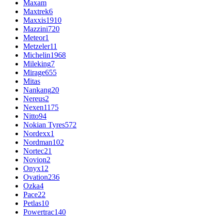
Maxam
Maxtrek
6
Maxxis
1910
Mazzini
720
Meteor
1
Metzeler
11
Michelin
1968
Mileking
7
Mirage
655
Mitas
Nankang
20
Nereus
2
Nexen
1175
Nitto
94
Nokian Tyres
572
Nordexx
1
Nordman
102
Nortec
21
Novion
2
Onyx
12
Ovation
236
Ozka
4
Pace
22
Petlas
10
Powertrac
140