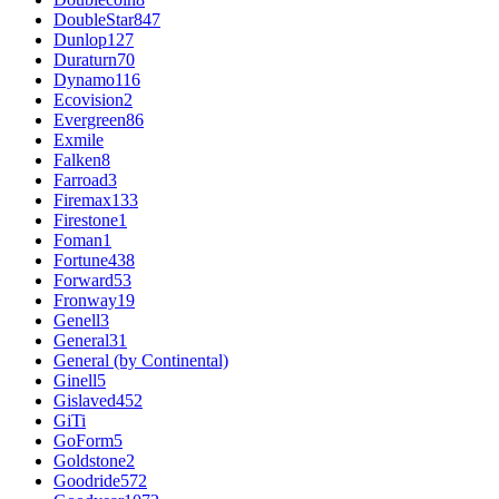
DoubleStar
847
Dunlop
127
Duraturn
70
Dynamo
116
Ecovision
2
Evergreen
86
Exmile
Falken
8
Farroad
3
Firemax
133
Firestone
1
Foman
1
Fortune
438
Forward
53
Fronway
19
Genell
3
General
31
General (by Continental)
Ginell
5
Gislaved
452
GiTi
GoForm
5
Goldstone
2
Goodride
572