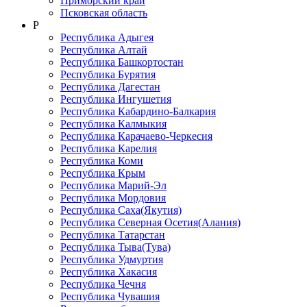
Приморский край
Псковская область
Р
Республика Адыгея
Республика Алтай
Республика Башкортостан
Республика Бурятия
Республика Дагестан
Республика Ингушетия
Республика Кабардино-Балкария
Республика Калмыкия
Республика Карачаево-Черкеcия
Республика Карелия
Республика Коми
Республика Крым
Республика Марий-Эл
Республика Мордовия
Республика Саха(Якутия)
Республика Северная Осетия(Алания)
Республика Татарстан
Республика Тыва(Тува)
Республика Удмуртия
Республика Хакасия
Республика Чечня
Республика Чувашия