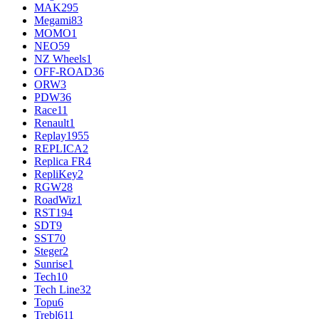
MAK
295
Megami
83
MOMO
1
NEO
59
NZ Wheels
1
OFF-ROAD
36
ORW
3
PDW
36
Race
11
Renault
1
Replay
1955
REPLICA
2
Replica FR
4
RepliKey
2
RGW
28
RoadWiz
1
RST
194
SDT
9
SST
70
Steger
2
Sunrise
1
Tech
10
Tech Line
32
Topu
6
Trebl
611