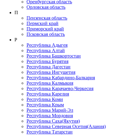
Оренбургская область
Орловская область
П
Пензенская область
Пермский край
Приморский край
Псковская область
Р
Республика Адыгея
Республика Алтай
Республика Башкортостан
Республика Бурятия
Республика Дагестан
Республика Ингушетия
Республика Кабардино-Балкария
Республика Калмыкия
Республика Карачаево-Черкеcия
Республика Карелия
Республика Коми
Республика Крым
Республика Марий-Эл
Республика Мордовия
Республика Саха(Якутия)
Республика Северная Осетия(Алания)
Республика Татарстан