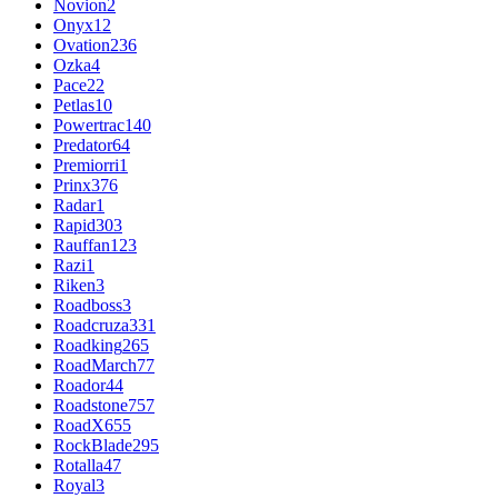
Novion
2
Onyx
12
Ovation
236
Ozka
4
Pace
22
Petlas
10
Powertrac
140
Predator
64
Premiorri
1
Prinx
376
Radar
1
Rapid
303
Rauffan
123
Razi
1
Riken
3
Roadboss
3
Roadcruza
331
Roadking
265
RoadMarch
77
Roador
44
Roadstone
757
RoadX
655
RockBlade
295
Rotalla
47
Royal
3