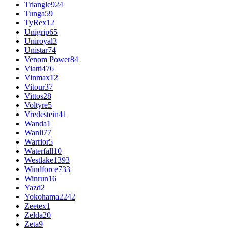
Triangle
924
Tunga
59
TyRex
12
Unigrip
65
Uniroyal
3
Unistar
74
Venom Power
84
Viatti
476
Vinmax
12
Vitour
37
Vittos
28
Voltyre
5
Vredestein
41
Wanda
1
Wanli
77
Warrior
5
Waterfall
10
Westlake
1393
Windforce
733
Winrun
16
Yazd
2
Yokohama
2242
Zeetex
1
Zelda
20
Zeta
9