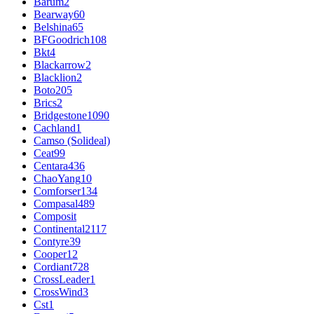
Barum
2
Bearway
60
Belshina
65
BFGoodrich
108
Bkt
4
Blackarrow
2
Blacklion
2
Boto
205
Brics
2
Bridgestone
1090
Cachland
1
Camso (Solideal)
Ceat
99
Centara
436
ChaoYang
10
Comforser
134
Compasal
489
Composit
Continental
2117
Contyre
39
Cooper
12
Cordiant
728
CrossLeader
1
CrossWind
3
Cst
1