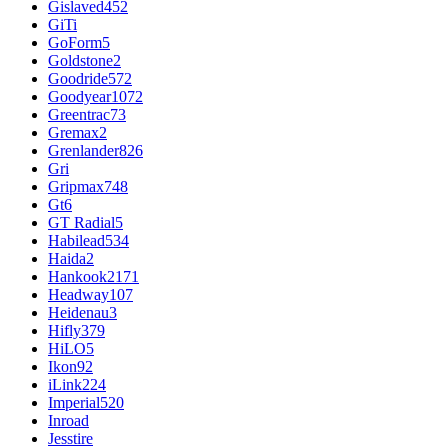
Gislaved
452
GiTi
GoForm
5
Goldstone
2
Goodride
572
Goodyear
1072
Greentrac
73
Gremax
2
Grenlander
826
Gri
Gripmax
748
Gt
6
GT Radial
5
Habilead
534
Haida
2
Hankook
2171
Headway
107
Heidenau
3
Hifly
379
HiLO
5
Ikon
92
iLink
224
Imperial
520
Inroad
Jesstire