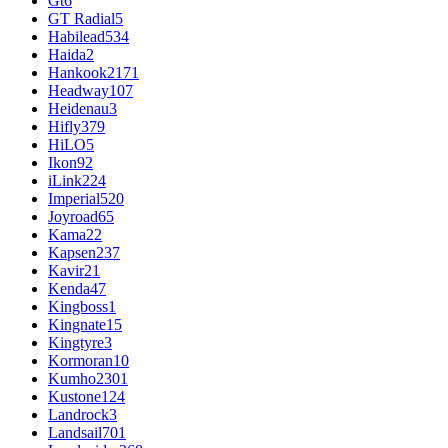
Gt
6
GT Radial
5
Habilead
534
Haida
2
Hankook
2171
Headway
107
Heidenau
3
Hifly
379
HiLO
5
Ikon
92
iLink
224
Imperial
520
Joyroad
65
Kama
22
Kapsen
237
Kavir
21
Kenda
47
Kingboss
1
Kingnate
15
Kingtyre
3
Kormoran
10
Kumho
2301
Kustone
124
Landrock
3
Landsail
701