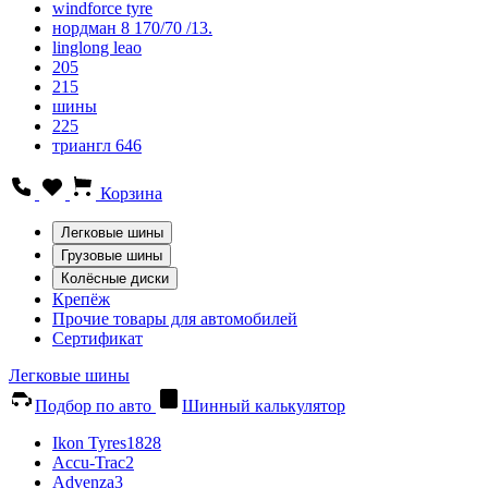
windforce tyre
нордман 8 170/70 /13.
linglong leao
205
215
шины
225
триангл 646
Корзина
Легковые шины
Грузовые шины
Колёсные диски
Крепёж
Прочие товары для автомобилей
Сертификат
Легковые шины
Подбор по авто
Шинный калькулятор
Ikon Tyres
1828
Accu-Trac
2
Advenza
3