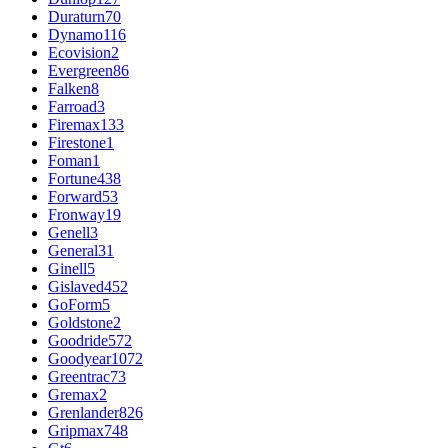
Duraturn
70
Dynamo
116
Ecovision
2
Evergreen
86
Falken
8
Farroad
3
Firemax
133
Firestone
1
Foman
1
Fortune
438
Forward
53
Fronway
19
Genell
3
General
31
Ginell
5
Gislaved
452
GoForm
5
Goldstone
2
Goodride
572
Goodyear
1072
Greentrac
73
Gremax
2
Grenlander
826
Gripmax
748