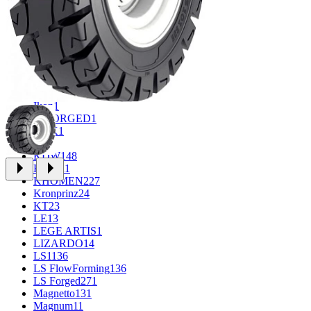
CROSS_STREET
31
Eurodisk
1
FF
30
FR REPLICA
1
GR
34
Grizzly
3
iFree
915
iFree Original
49
Ikon
1
INFORGED
1
K&K
1
K7
2
KDW
148
Keskin
1
KHOMEN
227
Kronprinz
24
KT
23
LE
13
LEGE ARTIS
1
LIZARDO
14
LS
1136
LS FlowForming
136
LS Forged
271
Magnetto
131
Magnum
11