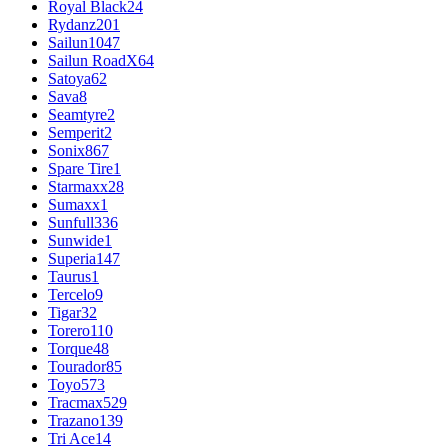
Royal Black
24
Rydanz
201
Sailun
1047
Sailun RoadX
64
Satoya
62
Sava
8
Seamtyre
2
Semperit
2
Sonix
867
Spare Tire
1
Starmaxx
28
Sumaxx
1
Sunfull
336
Sunwide
1
Superia
147
Taurus
1
Tercelo
9
Tigar
32
Torero
110
Torque
48
Tourador
85
Toyo
573
Tracmax
529
Trazano
139
Tri Ace
14