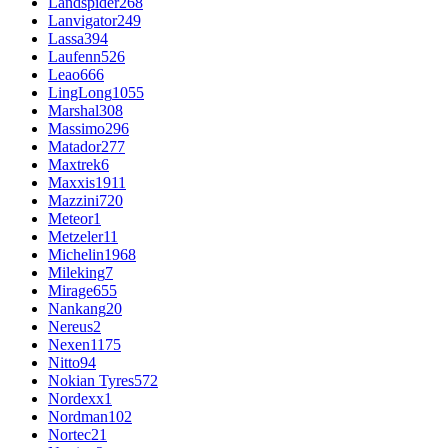
Landspider
268
Lanvigator
249
Lassa
394
Laufenn
526
Leao
666
LingLong
1055
Marshal
308
Massimo
296
Matador
277
Maxtrek
6
Maxxis
1911
Mazzini
720
Meteor
1
Metzeler
11
Michelin
1968
Mileking
7
Mirage
655
Nankang
20
Nereus
2
Nexen
1175
Nitto
94
Nokian Tyres
572
Nordexx
1
Nordman
102
Nortec
21