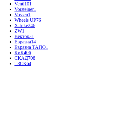
Venti
101
Vorsteiner
1
Vossen
1
Wheels UP
76
X-trike
246
ZW
1
Вектор
31
Евразиа
14
Евразиа ТАПО
1
КиК
406
СКАД
708
ТЗСК
64