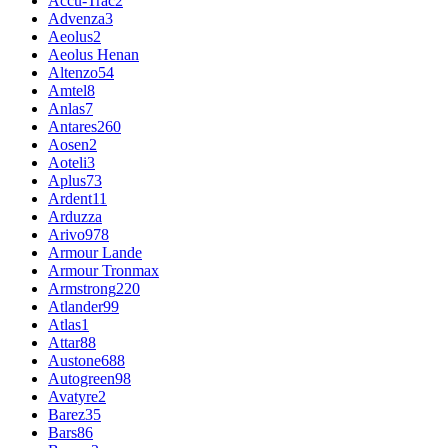
Accu-Trac
2
Advenza
3
Aeolus
2
Aeolus Henan
Altenzo
54
Amtel
8
Anlas
7
Antares
260
Aosen
2
Aoteli
3
Aplus
73
Ardent
11
Arduzza
Arivo
978
Armour Lande
Armour Tronmax
Armstrong
220
Atlander
99
Atlas
1
Attar
88
Austone
688
Autogreen
98
Avatyre
2
Barez
35
Bars
86