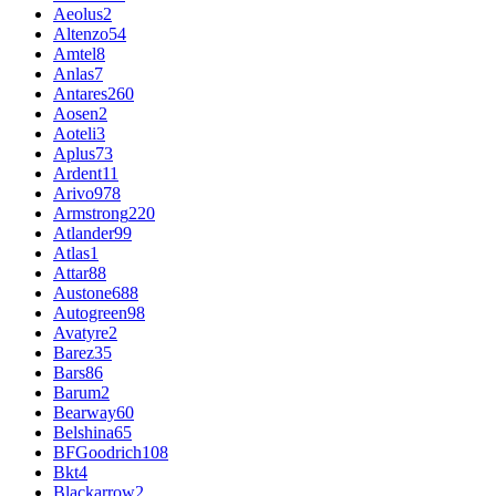
Aeolus
2
Altenzo
54
Amtel
8
Anlas
7
Antares
260
Aosen
2
Aoteli
3
Aplus
73
Ardent
11
Arivo
978
Armstrong
220
Atlander
99
Atlas
1
Attar
88
Austone
688
Autogreen
98
Avatyre
2
Barez
35
Bars
86
Barum
2
Bearway
60
Belshina
65
BFGoodrich
108
Bkt
4
Blackarrow
2