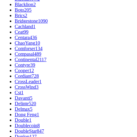
Blacklion
2
Boto
205
Brics
2
Bridgestone
1090
Cachland
1
Ceat
99
Centara
436
ChaoYang
10
Comforser
134
Compasal
489
Continental
2117
Contyre
39
Cooper
12
Cordiant
728
CrossLeader
1
CrossWind
3
Cst
1
Davanti
5
Delinte
520
Delmax
5
Dong Feng
1
Double
1
Doublecoin
8
DoubleStar
847
Dunlop
127