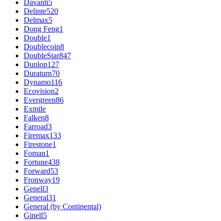
Davanti
5
Delinte
520
Delmax
5
Dong Feng
1
Double
1
Doublecoin
8
DoubleStar
847
Dunlop
127
Duraturn
70
Dynamo
116
Ecovision
2
Evergreen
86
Exmile
Falken
8
Farroad
3
Firemax
133
Firestone
1
Foman
1
Fortune
438
Forward
53
Fronway
19
Genell
3
General
31
General (by Continental)
Ginell
5