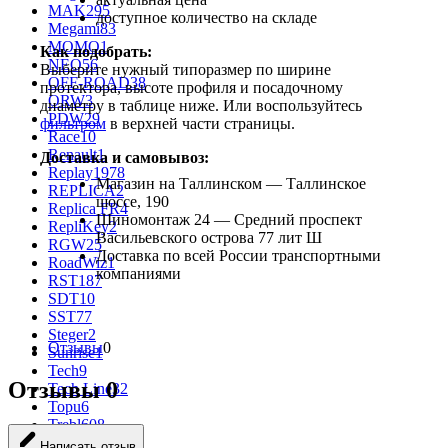
MAK
295
доступное количество на складе
Megami
83
MOMO
1
Как подобрать:
NEO
56
Выберите нужный типоразмер по ширине
OFF-ROAD
38
протектора, высоте профиля и посадочному
ORW
3
диаметру в таблице ниже. Или воспользуйтесь
PDW
29
фильтром
в верхней части страницы.
Race
10
Renault
1
Доставка и самовывоз:
Replay
1978
Магазин на Таллинском — Таллинское
REPLICA
2
шоссе, 190
Replica FR
4
Шиномонтаж 24 — Средний проспект
RepliKey
2
Васильевского острова 77 лит Ш
RGW
25
Доставка по всей России транспортными
RoadWiz
1
компаниями
RST
187
SDT
10
SST
77
Steger
2
Отзывы
0
Sunrise
1
Tech
9
Отзывы
0
Tech Line
32
Topu
6
Trebl
608
Venti
99
Написать отзыв