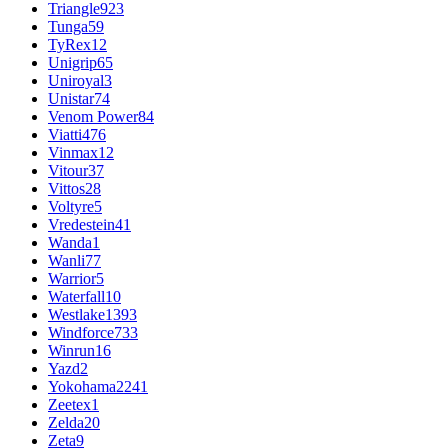
Triangle
923
Tunga
59
TyRex
12
Unigrip
65
Uniroyal
3
Unistar
74
Venom Power
84
Viatti
476
Vinmax
12
Vitour
37
Vittos
28
Voltyre
5
Vredestein
41
Wanda
1
Wanli
77
Warrior
5
Waterfall
10
Westlake
1393
Windforce
733
Winrun
16
Yazd
2
Yokohama
2241
Zeetex
1
Zelda
20
Zeta
9