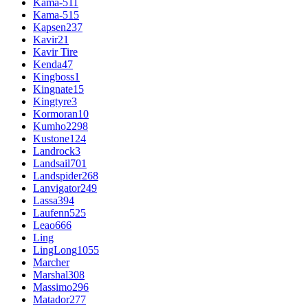
Kama-511
Kama-515
Kapsen
237
Kavir
21
Kavir Tire
Kenda
47
Kingboss
1
Kingnate
15
Kingtyre
3
Kormoran
10
Kumho
2298
Kustone
124
Landrock
3
Landsail
701
Landspider
268
Lanvigator
249
Lassa
394
Laufenn
525
Leao
666
Ling
LingLong
1055
Marcher
Marshal
308
Massimo
296
Matador
277