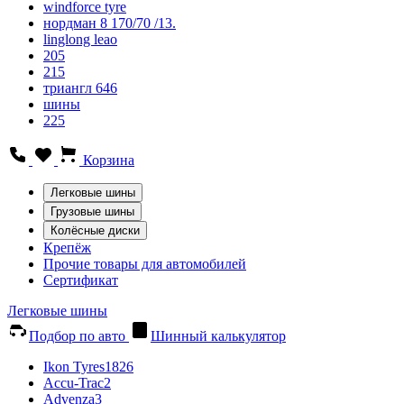
windforce tyre
нордман 8 170/70 /13.
linglong leao
205
215
триангл 646
шины
225
Корзина
Легковые шины
Грузовые шины
Колёсные диски
Крепёж
Прочие товары для автомобилей
Сертификат
Легковые шины
Подбор по авто
Шинный калькулятор
Ikon Tyres
1826
Accu-Trac
2
Advenza
3