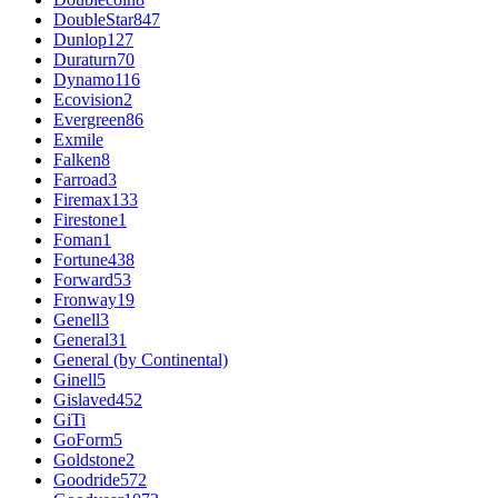
DoubleStar
847
Dunlop
127
Duraturn
70
Dynamo
116
Ecovision
2
Evergreen
86
Exmile
Falken
8
Farroad
3
Firemax
133
Firestone
1
Foman
1
Fortune
438
Forward
53
Fronway
19
Genell
3
General
31
General (by Continental)
Ginell
5
Gislaved
452
GiTi
GoForm
5
Goldstone
2
Goodride
572