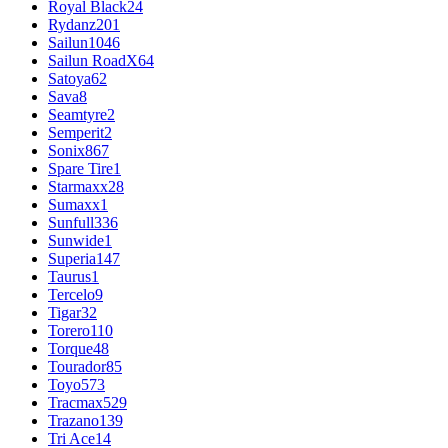
Royal Black
24
Rydanz
201
Sailun
1046
Sailun RoadX
64
Satoya
62
Sava
8
Seamtyre
2
Semperit
2
Sonix
867
Spare Tire
1
Starmaxx
28
Sumaxx
1
Sunfull
336
Sunwide
1
Superia
147
Taurus
1
Tercelo
9
Tigar
32
Torero
110
Torque
48
Tourador
85
Toyo
573
Tracmax
529
Trazano
139
Tri Ace
14