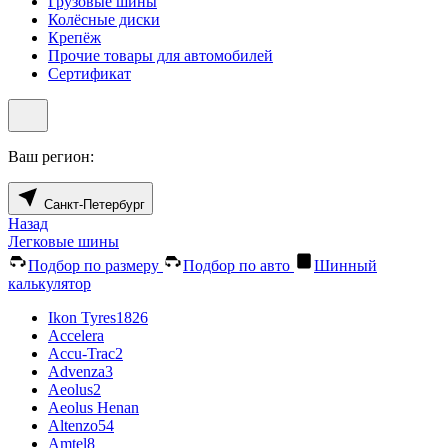
Грузовые шины
Колёсные диски
Крепёж
Прочие товары для автомобилей
Сертификат
Ваш регион:
Санкт-Петербург
Назад
Легковые шины
Подбор по размеру
Подбор по авто
Шинный
калькулятор
Ikon Tyres
1826
Accelera
Accu-Trac
2
Advenza
3
Aeolus
2
Aeolus Henan
Altenzo
54
Amtel
8