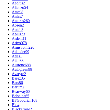
Aeolus
2
Altenzo
54
Amtel
8
Anlas
7
Antares
260
Aosen
2
Aoteli
3
Aplus
73
Ardent
11
Arivo
978
Armstrong
220
Atlander
99
Atlas
1
Attar
88
Austone
688
Autogreen
98
Avatyre
2
Barez
35
Bars
86
Barum
2
Bearway
60
Belshina
65
BFGoodrich
108
Bkt
4
Blackarrow
2