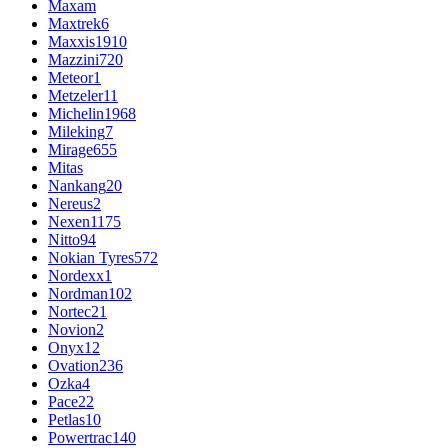
Maxam
Maxtrek
6
Maxxis
1910
Mazzini
720
Meteor
1
Metzeler
11
Michelin
1968
Mileking
7
Mirage
655
Mitas
Nankang
20
Nereus
2
Nexen
1175
Nitto
94
Nokian Tyres
572
Nordexx
1
Nordman
102
Nortec
21
Novion
2
Onyx
12
Ovation
236
Ozka
4
Pace
22
Petlas
10
Powertrac
140