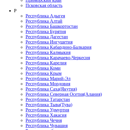
Приморский край
Псковская область
Р
Республика Адыгея
Республика Алтай
Республика Башкортостан
Республика Бурятия
Республика Дагестан
Республика Ингушетия
Республика Кабардино-Балкария
Республика Калмыкия
Республика Карачаево-Черкеcия
Республика Карелия
Республика Коми
Республика Крым
Республика Марий-Эл
Республика Мордовия
Республика Саха(Якутия)
Республика Северная Осетия(Алания)
Республика Татарстан
Республика Тыва(Тува)
Республика Удмуртия
Республика Хакасия
Республика Чечня
Республика Чувашия