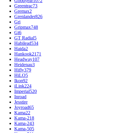
Goodyear
1072
Greentrac
73
Gremax
2
Grenlander
826
Gri
Gripmax
748
Gt
6
GT Radial
5
Habilead
534
Haida
2
Hankook
2171
Headway
107
Heidenau
3
Hifly
379
HiLO
5
Ikon
92
iLink
224
Imperial
520
Inroad
Jesstire
Joyroad
65
Kama
22
Kama-218
Kama-243
Kama-505