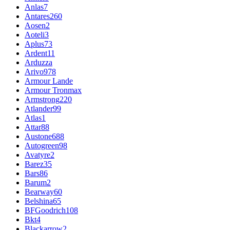
Anlas
7
Antares
260
Aosen
2
Aoteli
3
Aplus
73
Ardent
11
Arduzza
Arivo
978
Armour Lande
Armour Tronmax
Armstrong
220
Atlander
99
Atlas
1
Attar
88
Austone
688
Autogreen
98
Avatyre
2
Barez
35
Bars
86
Barum
2
Bearway
60
Belshina
65
BFGoodrich
108
Bkt
4
Blackarrow
2