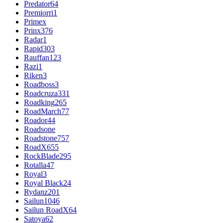
Predator
64
Premiorri
1
Primex
Prinx
376
Radar
1
Rapid
303
Rauffan
123
Razi
1
Riken
3
Roadboss
3
Roadcruza
331
Roadking
265
RoadMarch
77
Roador
44
Roadsone
Roadstone
757
RoadX
655
RockBlade
295
Rotalla
47
Royal
3
Royal Black
24
Rydanz
201
Sailun
1046
Sailun RoadX
64
Satoya
62