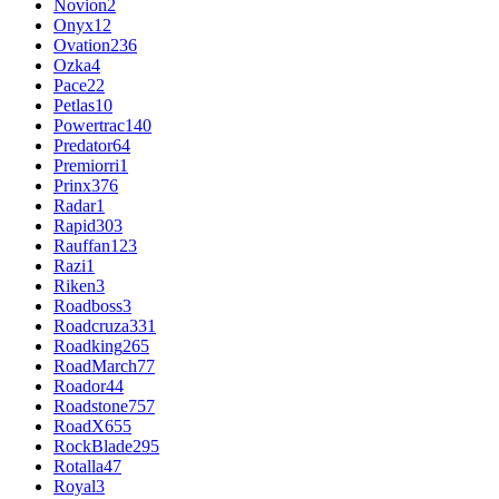
Novion
2
Onyx
12
Ovation
236
Ozka
4
Pace
22
Petlas
10
Powertrac
140
Predator
64
Premiorri
1
Prinx
376
Radar
1
Rapid
303
Rauffan
123
Razi
1
Riken
3
Roadboss
3
Roadcruza
331
Roadking
265
RoadMarch
77
Roador
44
Roadstone
757
RoadX
655
RockBlade
295
Rotalla
47
Royal
3