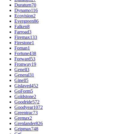
Duraturn
70
Dynamo
116
Ecovision
2
Evergreen
86
Falken
8
Farroad
3
Firemax
133
Firestone
1
Foman
1
Fortune
438
Forward
53
Fronway
19
Genell
3
General
31
Ginell
5
Gislaved
452
GoForm
5
Goldstone
2
Goodride
572
Goodyear
1072
Greentrac
73
Gremax
2
Grenlander
826
Gripmax
748