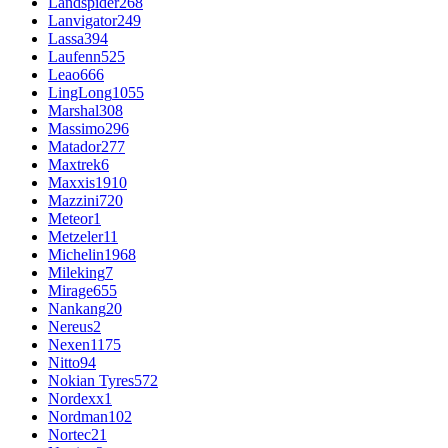
Landspider
268
Lanvigator
249
Lassa
394
Laufenn
525
Leao
666
LingLong
1055
Marshal
308
Massimo
296
Matador
277
Maxtrek
6
Maxxis
1910
Mazzini
720
Meteor
1
Metzeler
11
Michelin
1968
Mileking
7
Mirage
655
Nankang
20
Nereus
2
Nexen
1175
Nitto
94
Nokian Tyres
572
Nordexx
1
Nordman
102
Nortec
21