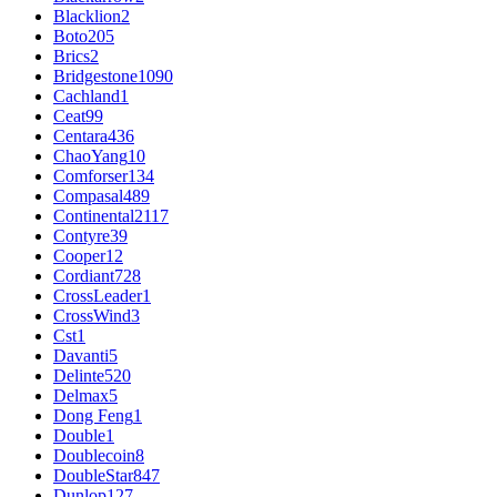
Blacklion
2
Boto
205
Brics
2
Bridgestone
1090
Cachland
1
Ceat
99
Centara
436
ChaoYang
10
Comforser
134
Compasal
489
Continental
2117
Contyre
39
Cooper
12
Cordiant
728
CrossLeader
1
CrossWind
3
Cst
1
Davanti
5
Delinte
520
Delmax
5
Dong Feng
1
Double
1
Doublecoin
8
DoubleStar
847
Dunlop
127