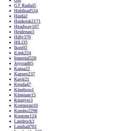
Gt
6
GT Radial
5
Habilead
534
Haida
2
Hankook
2171
Headway
107
Heidenau
3
Hifly
379
HiLO
5
Ikon
92
iLink
224
Imperial
520
Joyroad
65
Kama
22
Kapsen
237
Kavir
21
Kenda
47
Kingboss
1
Kingnate
15
Kingtyre
3
Kormoran
10
Kumho
2298
Kustone
124
Landrock
3
Landsail
701