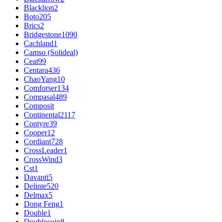
Blacklion
2
Boto
205
Brics
2
Bridgestone
1090
Cachland
1
Camso (Solideal)
Ceat
99
Centara
436
ChaoYang
10
Comforser
134
Compasal
489
Composit
Continental
2117
Contyre
39
Cooper
12
Cordiant
728
CrossLeader
1
CrossWind
3
Cst
1
Davanti
5
Delinte
520
Delmax
5
Dong Feng
1
Double
1
Doublecoin
8