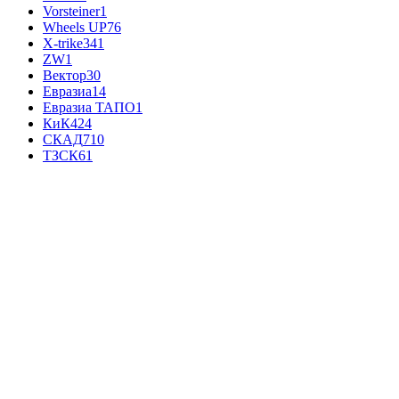
Vorsteiner
1
Wheels UP
76
X-trike
341
ZW
1
Вектор
30
Евразиа
14
Евразиа ТАПО
1
КиК
424
СКАД
710
ТЗСК
61