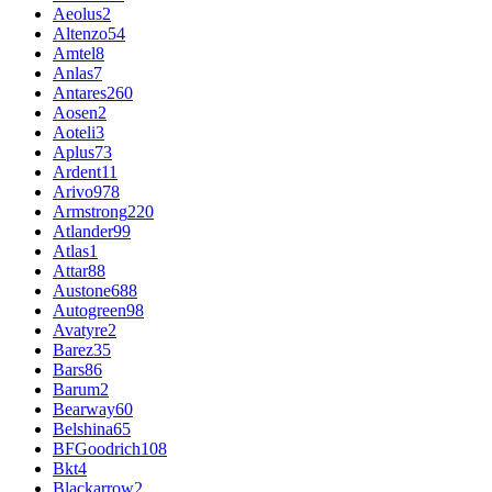
Aeolus
2
Altenzo
54
Amtel
8
Anlas
7
Antares
260
Aosen
2
Aoteli
3
Aplus
73
Ardent
11
Arivo
978
Armstrong
220
Atlander
99
Atlas
1
Attar
88
Austone
688
Autogreen
98
Avatyre
2
Barez
35
Bars
86
Barum
2
Bearway
60
Belshina
65
BFGoodrich
108
Bkt
4
Blackarrow
2