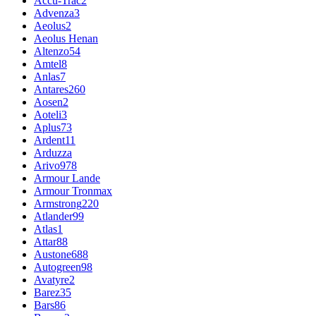
Accu-Trac
2
Advenza
3
Aeolus
2
Aeolus Henan
Altenzo
54
Amtel
8
Anlas
7
Antares
260
Aosen
2
Aoteli
3
Aplus
73
Ardent
11
Arduzza
Arivo
978
Armour Lande
Armour Tronmax
Armstrong
220
Atlander
99
Atlas
1
Attar
88
Austone
688
Autogreen
98
Avatyre
2
Barez
35
Bars
86