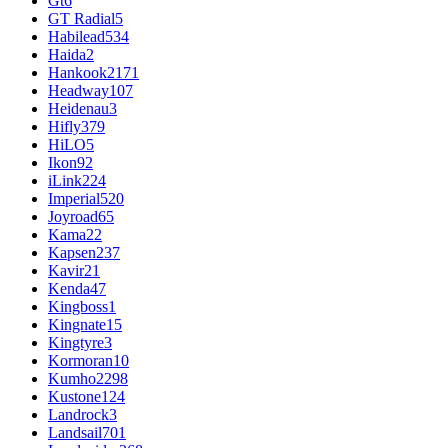
Gt
6
GT Radial
5
Habilead
534
Haida
2
Hankook
2171
Headway
107
Heidenau
3
Hifly
379
HiLO
5
Ikon
92
iLink
224
Imperial
520
Joyroad
65
Kama
22
Kapsen
237
Kavir
21
Kenda
47
Kingboss
1
Kingnate
15
Kingtyre
3
Kormoran
10
Kumho
2298
Kustone
124
Landrock
3
Landsail
701