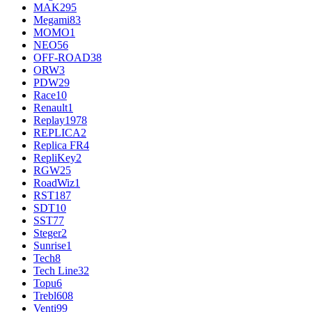
MAK
295
Megami
83
MOMO
1
NEO
56
OFF-ROAD
38
ORW
3
PDW
29
Race
10
Renault
1
Replay
1978
REPLICA
2
Replica FR
4
RepliKey
2
RGW
25
RoadWiz
1
RST
187
SDT
10
SST
77
Steger
2
Sunrise
1
Tech
8
Tech Line
32
Topu
6
Trebl
608
Venti
99