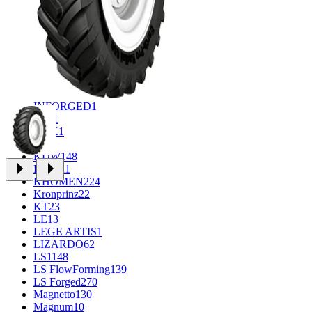
CROSS_STREET
30
Eurodisk
1
FF
34
GR
71
Grizzly
3
iFree
1004
iFree Original
53
Ikon
1
INFORGED
1
IVR
1
K&K
1
K7
2
KDW
148
Keskin
1
KHOMEN
224
Kronprinz
22
KT
23
LE
13
LEGE ARTIS
1
LIZARDO
62
LS
1148
LS FlowForming
139
LS Forged
270
Magnetto
130
Magnum
10