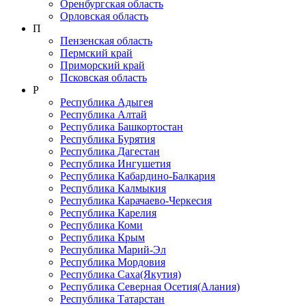
Оренбургская область
Орловская область
П
Пензенская область
Пермский край
Приморский край
Псковская область
Р
Республика Адыгея
Республика Алтай
Республика Башкортостан
Республика Бурятия
Республика Дагестан
Республика Ингушетия
Республика Кабардино-Балкария
Республика Калмыкия
Республика Карачаево-Черкеcия
Республика Карелия
Республика Коми
Республика Крым
Республика Марий-Эл
Республика Мордовия
Республика Саха(Якутия)
Республика Северная Осетия(Алания)
Республика Татарстан