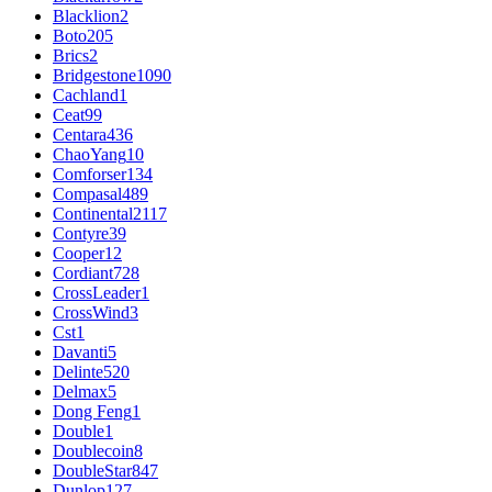
Blacklion
2
Boto
205
Brics
2
Bridgestone
1090
Cachland
1
Ceat
99
Centara
436
ChaoYang
10
Comforser
134
Compasal
489
Continental
2117
Contyre
39
Cooper
12
Cordiant
728
CrossLeader
1
CrossWind
3
Cst
1
Davanti
5
Delinte
520
Delmax
5
Dong Feng
1
Double
1
Doublecoin
8
DoubleStar
847
Dunlop
127