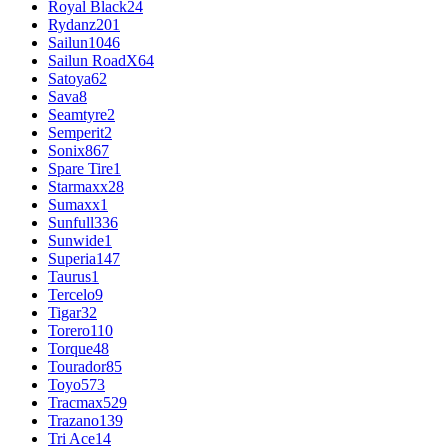
Royal Black
24
Rydanz
201
Sailun
1046
Sailun RoadX
64
Satoya
62
Sava
8
Seamtyre
2
Semperit
2
Sonix
867
Spare Tire
1
Starmaxx
28
Sumaxx
1
Sunfull
336
Sunwide
1
Superia
147
Taurus
1
Tercelo
9
Tigar
32
Torero
110
Torque
48
Tourador
85
Toyo
573
Tracmax
529
Trazano
139
Tri Ace
14