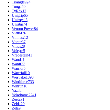
Triangle
924
Tunga
59
TyRex
12
Unigrip
65
Uniroyal
3
Unistar
74
Venom Power
84
Viatti
476
Vinmax
12
Vitour
37
Vittos
28
Voltyre
5
Vredestein
41
Wanda
1
Wanli
77
Warrior
5
Waterfall
10
Westlake
1393
Windforce
733
Winrun
16
Yazd
2
Yokohama
2241
Zeetex
1
Zelda
20
Zeta
9