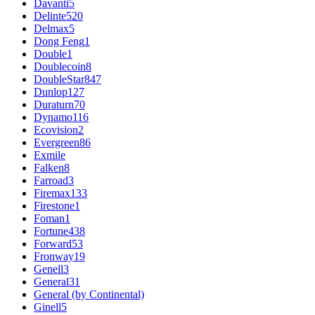
Davanti
5
Delinte
520
Delmax
5
Dong Feng
1
Double
1
Doublecoin
8
DoubleStar
847
Dunlop
127
Duraturn
70
Dynamo
116
Ecovision
2
Evergreen
86
Exmile
Falken
8
Farroad
3
Firemax
133
Firestone
1
Foman
1
Fortune
438
Forward
53
Fronway
19
Genell
3
General
31
General (by Continental)
Ginell
5