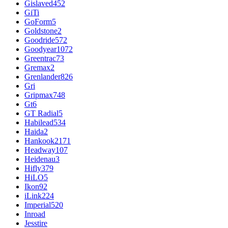
Gislaved
452
GiTi
GoForm
5
Goldstone
2
Goodride
572
Goodyear
1072
Greentrac
73
Gremax
2
Grenlander
826
Gri
Gripmax
748
Gt
6
GT Radial
5
Habilead
534
Haida
2
Hankook
2171
Headway
107
Heidenau
3
Hifly
379
HiLO
5
Ikon
92
iLink
224
Imperial
520
Inroad
Jesstire