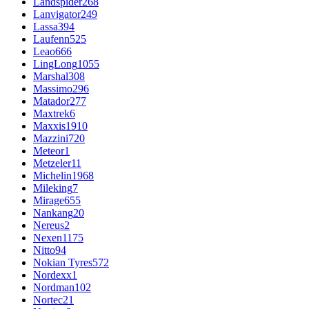
Landspider
268
Lanvigator
249
Lassa
394
Laufenn
525
Leao
666
LingLong
1055
Marshal
308
Massimo
296
Matador
277
Maxtrek
6
Maxxis
1910
Mazzini
720
Meteor
1
Metzeler
11
Michelin
1968
Mileking
7
Mirage
655
Nankang
20
Nereus
2
Nexen
1175
Nitto
94
Nokian Tyres
572
Nordexx
1
Nordman
102
Nortec
21