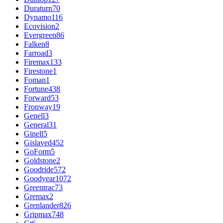
Duraturn
70
Dynamo
116
Ecovision
2
Evergreen
86
Falken
8
Farroad
3
Firemax
133
Firestone
1
Foman
1
Fortune
438
Forward
53
Fronway
19
Genell
3
General
31
Ginell
5
Gislaved
452
GoForm
5
Goldstone
2
Goodride
572
Goodyear
1072
Greentrac
73
Gremax
2
Grenlander
826
Gripmax
748