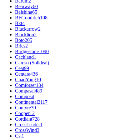
Barum
2
Bearway
60
Belshina
65
BFGoodrich
108
Bkt
4
Blackarrow
2
Blacklion
2
Boto
205
Brics
2
Bridgestone
1090
Cachland
1
Camso (Solideal)
Ceat
99
Centara
436
ChaoYang
10
Comforser
134
Compasal
489
Composit
Continental
2117
Contyre
39
Cooper
12
Cordiant
728
CrossLeader
1
CrossWind
3
Cst
1