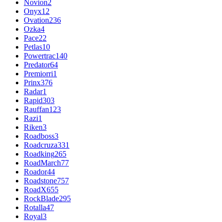
Novion
2
Onyx
12
Ovation
236
Ozka
4
Pace
22
Petlas
10
Powertrac
140
Predator
64
Premiorri
1
Prinx
376
Radar
1
Rapid
303
Rauffan
123
Razi
1
Riken
3
Roadboss
3
Roadcruza
331
Roadking
265
RoadMarch
77
Roador
44
Roadstone
757
RoadX
655
RockBlade
295
Rotalla
47
Royal
3