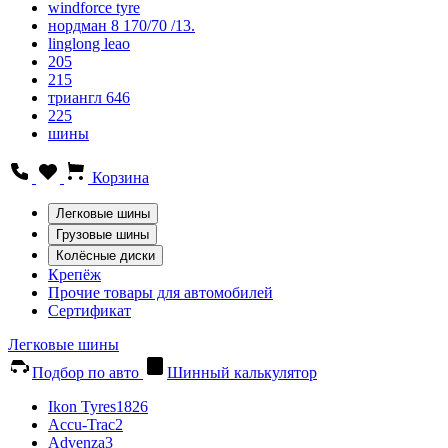
windforce tyre
нордман 8 170/70 /13.
linglong leao
205
215
триангл 646
225
шины
Корзина
Легковые шины
Грузовые шины
Колёсные диски
Крепёж
Прочие товары для автомобилей
Сертификат
Легковые шины
Подбор по авто
Шинный калькулятор
Ikon Tyres
1826
Accu-Trac
2
Advenza
3