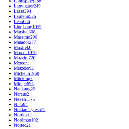
Landspider
268
Lanvigator
249
Lassa
394
Laufenn
526
Leao
666
LingLong
1055
Marshal
308
Massimo
296
Matador
277
Maxtrek
6
Maxxis
1910
Mazzini
720
Meteor
1
Metzeler
11
Michelin
1968
Mileking
7
Mirage
655
Nankang
20
Nereus
2
Nexen
1175
Nitto
94
Nokian Tyres
572
Nordexx
1
Nordman
102
Nortec
21