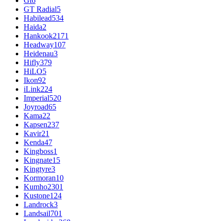
Gt
6
GT Radial
5
Habilead
534
Haida
2
Hankook
2171
Headway
107
Heidenau
3
Hifly
379
HiLO
5
Ikon
92
iLink
224
Imperial
520
Joyroad
65
Kama
22
Kapsen
237
Kavir
21
Kenda
47
Kingboss
1
Kingnate
15
Kingtyre
3
Kormoran
10
Kumho
2301
Kustone
124
Landrock
3
Landsail
701