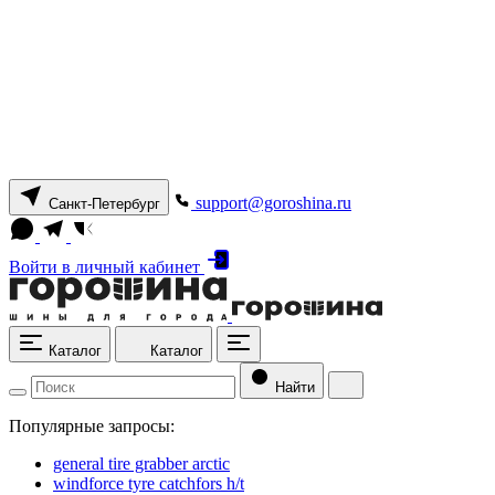
support@goroshina.ru
Санкт-Петербург
Войти
в личный кабинет
Каталог
Каталог
Найти
Популярные запросы:
general tire grabber arctic
windforce tyre catchfors h/t