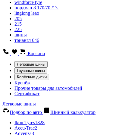
windforce tyre
нордман 8 170/70 /13.
linglong leao
205
215
225
шины
триангл 646
Корзина
Легковые шины
Грузовые шины
Колёсные диски
Крепёж
Прочие товары для автомобилей
Сертификат
Легковые шины
Подбор по авто
Шинный калькулятор
Ikon Tyres
1828
Accu-Trac
2
Advenza
3