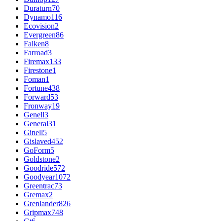
Duraturn
70
Dynamo
116
Ecovision
2
Evergreen
86
Falken
8
Farroad
3
Firemax
133
Firestone
1
Foman
1
Fortune
438
Forward
53
Fronway
19
Genell
3
General
31
Ginell
5
Gislaved
452
GoForm
5
Goldstone
2
Goodride
572
Goodyear
1072
Greentrac
73
Gremax
2
Grenlander
826
Gripmax
748