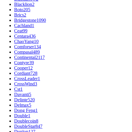
Blacklion
2
Boto
205
Brics
2
Bridgestone
1090
Cachland
1
Ceat
99
Centara
436
ChaoYang
10
Comforser
134
Compasal
489
Continental
2117
Contyre
39
Cooper
12
Cordiant
728
CrossLeader
1
CrossWind
3
Cst
1
Davanti
5
Delinte
520
Delmax
5
Dong Feng
1
Double
1
Doublecoin
8
DoubleStar
847
Dunlop
127