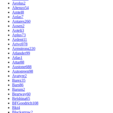
Aeolus
2
Altenzo
54
Amtel
8
Anlas
7
Antares
260
Aosen
2
Aoteli
3
Aplus
73
Ardent
11
Arivo
978
Armstrong
220
Atlander
99
Atlas
1
Attar
88
Austone
688
Autogreen
98
Avatyre
2
Barez
35
Bars
86
Barum
2
Bearway
60
Belshina
65
BFGoodrich
108
Bkt
4
Blackarrow
2