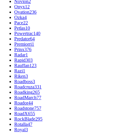
Novion
2
Onyx
12
Ovation
236
Ozka
4
Pace
22
Petlas
10
Powertrac
140
Predator
64
Premiorri
1
Prinx
376
Radar
1
Rapid
303
Rauffan
123
Razi
1
Riken
3
Roadboss
3
Roadcruza
331
Roadking
265
RoadMarch
77
Roador
44
Roadstone
757
RoadX
655
RockBlade
295
Rotalla
47
Royal
3