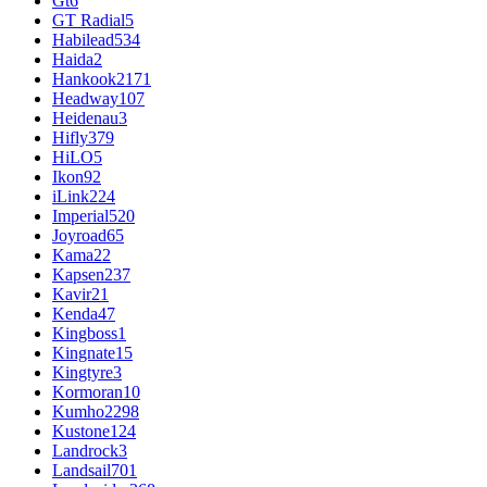
Gt
6
GT Radial
5
Habilead
534
Haida
2
Hankook
2171
Headway
107
Heidenau
3
Hifly
379
HiLO
5
Ikon
92
iLink
224
Imperial
520
Joyroad
65
Kama
22
Kapsen
237
Kavir
21
Kenda
47
Kingboss
1
Kingnate
15
Kingtyre
3
Kormoran
10
Kumho
2298
Kustone
124
Landrock
3
Landsail
701