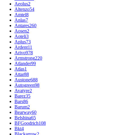
Aeolus
2
Altenzo
54
Amtel
8
Anlas
7
Antares
260
Aosen
2
Aoteli
3
Aplus
73
Ardent
11
Arivo
978
Armstrong
220
Atlander
99
Atlas
1
Attar
88
Austone
688
Autogreen
98
Avatyre
2
Barez
35
Bars
86
Barum
2
Bearway
60
Belshina
65
BFGoodrich
108
Bkt
4
Blackarrow
2