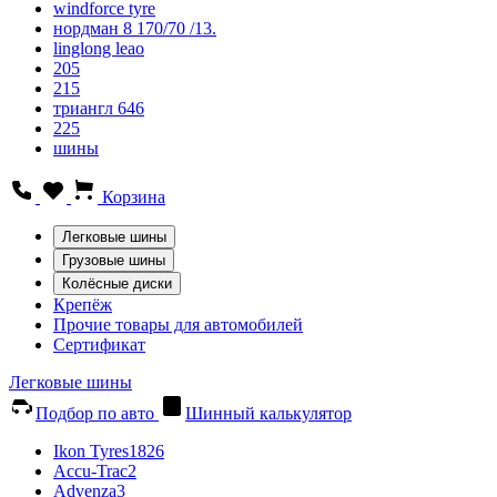
windforce tyre
нордман 8 170/70 /13.
linglong leao
205
215
триангл 646
225
шины
Корзина
Легковые шины
Грузовые шины
Колёсные диски
Крепёж
Прочие товары для автомобилей
Сертификат
Легковые шины
Подбор по авто
Шинный калькулятор
Ikon Tyres
1826
Accu-Trac
2
Advenza
3