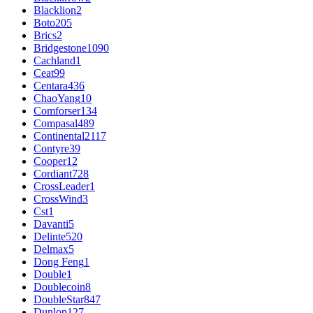
Blacklion
2
Boto
205
Brics
2
Bridgestone
1090
Cachland
1
Ceat
99
Centara
436
ChaoYang
10
Comforser
134
Compasal
489
Continental
2117
Contyre
39
Cooper
12
Cordiant
728
CrossLeader
1
CrossWind
3
Cst
1
Davanti
5
Delinte
520
Delmax
5
Dong Feng
1
Double
1
Doublecoin
8
DoubleStar
847
Dunlop
127