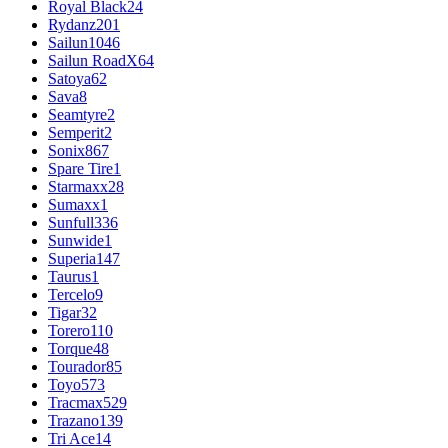
Royal Black
24
Rydanz
201
Sailun
1046
Sailun RoadX
64
Satoya
62
Sava
8
Seamtyre
2
Semperit
2
Sonix
867
Spare Tire
1
Starmaxx
28
Sumaxx
1
Sunfull
336
Sunwide
1
Superia
147
Taurus
1
Tercelo
9
Tigar
32
Torero
110
Torque
48
Tourador
85
Toyo
573
Tracmax
529
Trazano
139
Tri Ace
14