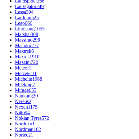
Landspider
268
Lanvigator
249
Lassa
394
Laufenn
525
Leao
666
LingLong
1055
Marshal
308
Massimo
296
Matador
277
Maxtrek
6
Maxxis
1910
Mazzini
720
Meteor
1
Metzeler
11
Michelin
1968
Mileking
7
Mirage
655
Nankang
20
Nereus
2
Nexen
1175
Nitto
94
Nokian Tyres
572
Nordexx
1
Nordman
102
Nortec
21