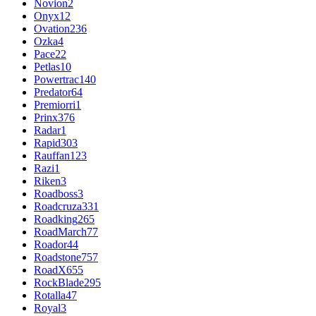
Novion
2
Onyx
12
Ovation
236
Ozka
4
Pace
22
Petlas
10
Powertrac
140
Predator
64
Premiorri
1
Prinx
376
Radar
1
Rapid
303
Rauffan
123
Razi
1
Riken
3
Roadboss
3
Roadcruza
331
Roadking
265
RoadMarch
77
Roador
44
Roadstone
757
RoadX
655
RockBlade
295
Rotalla
47
Royal
3