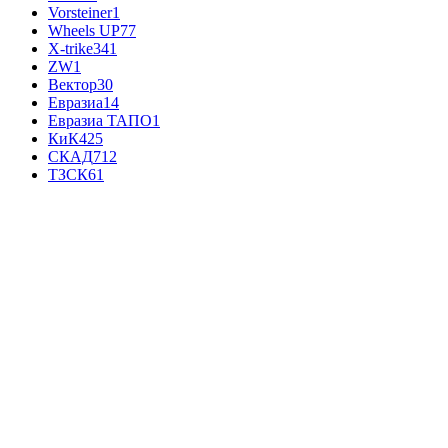
Vorsteiner
1
Wheels UP
77
X-trike
341
ZW
1
Вектор
30
Евразиа
14
Евразиа ТАПО
1
КиК
425
СКАД
712
ТЗСК
61