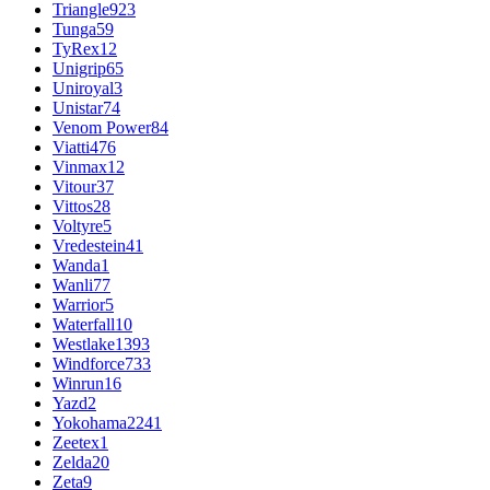
Triangle
923
Tunga
59
TyRex
12
Unigrip
65
Uniroyal
3
Unistar
74
Venom Power
84
Viatti
476
Vinmax
12
Vitour
37
Vittos
28
Voltyre
5
Vredestein
41
Wanda
1
Wanli
77
Warrior
5
Waterfall
10
Westlake
1393
Windforce
733
Winrun
16
Yazd
2
Yokohama
2241
Zeetex
1
Zelda
20
Zeta
9