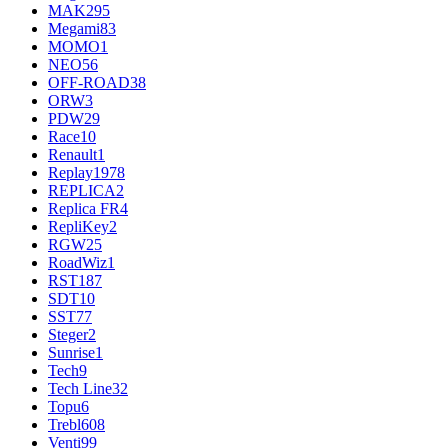
MAK
295
Megami
83
MOMO
1
NEO
56
OFF-ROAD
38
ORW
3
PDW
29
Race
10
Renault
1
Replay
1978
REPLICA
2
Replica FR
4
RepliKey
2
RGW
25
RoadWiz
1
RST
187
SDT
10
SST
77
Steger
2
Sunrise
1
Tech
9
Tech Line
32
Topu
6
Trebl
608
Venti
99