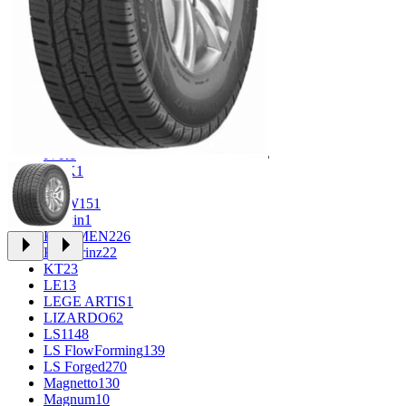
CROSS_STREET
30
Eurodisk
1
FF
34
GR
71
Grizzly
3
iFree
1004
iFree Original
53
Ikon
1
INFORGED
1
IVR
1
K&K
1
K7
2
KDW
151
Keskin
1
KHOMEN
226
Kronprinz
22
KT
23
LE
13
LEGE ARTIS
1
LIZARDO
62
LS
1148
LS FlowForming
139
LS Forged
270
Magnetto
130
Magnum
10