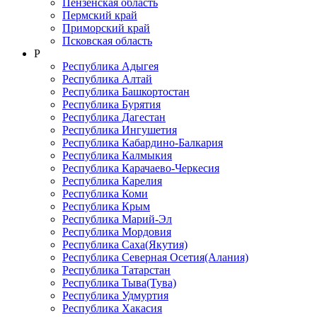
Пензенская область
Пермский край
Приморский край
Псковская область
Р
Республика Адыгея
Республика Алтай
Республика Башкортостан
Республика Бурятия
Республика Дагестан
Республика Ингушетия
Республика Кабардино-Балкария
Республика Калмыкия
Республика Карачаево-Черкеcия
Республика Карелия
Республика Коми
Республика Крым
Республика Марий-Эл
Республика Мордовия
Республика Саха(Якутия)
Республика Северная Осетия(Алания)
Республика Татарстан
Республика Тыва(Тува)
Республика Удмуртия
Республика Хакасия