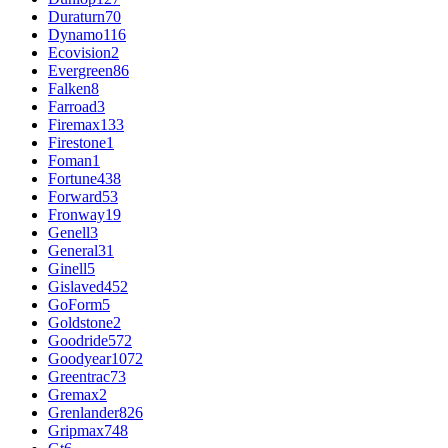
Duraturn
70
Dynamo
116
Ecovision
2
Evergreen
86
Falken
8
Farroad
3
Firemax
133
Firestone
1
Foman
1
Fortune
438
Forward
53
Fronway
19
Genell
3
General
31
Ginell
5
Gislaved
452
GoForm
5
Goldstone
2
Goodride
572
Goodyear
1072
Greentrac
73
Gremax
2
Grenlander
826
Gripmax
748