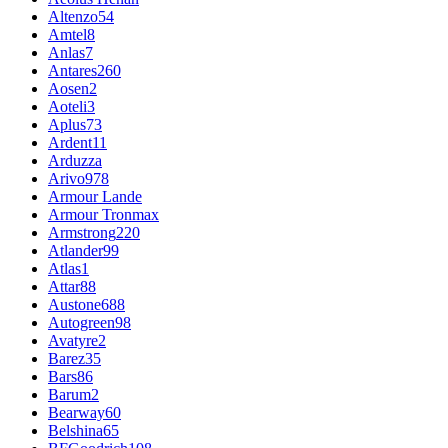
Altenzo
54
Amtel
8
Anlas
7
Antares
260
Aosen
2
Aoteli
3
Aplus
73
Ardent
11
Arduzza
Arivo
978
Armour Lande
Armour Tronmax
Armstrong
220
Atlander
99
Atlas
1
Attar
88
Austone
688
Autogreen
98
Avatyre
2
Barez
35
Bars
86
Barum
2
Bearway
60
Belshina
65