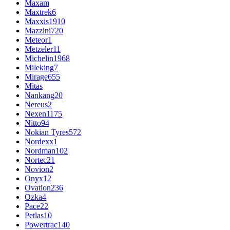
Maxam
Maxtrek
6
Maxxis
1910
Mazzini
720
Meteor
1
Metzeler
11
Michelin
1968
Mileking
7
Mirage
655
Mitas
Nankang
20
Nereus
2
Nexen
1175
Nitto
94
Nokian Tyres
572
Nordexx
1
Nordman
102
Nortec
21
Novion
2
Onyx
12
Ovation
236
Ozka
4
Pace
22
Petlas
10
Powertrac
140