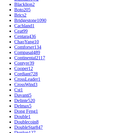
Blacklion
2
Boto
205
Brics
2
Bridgestone
1090
Cachland
1
Ceat
99
Centara
436
ChaoYang
10
Comforser
134
Compasal
489
Continental
2117
Contyre
39
Cooper
12
Cordiant
728
CrossLeader
1
CrossWind
3
Cst
1
Davanti
5
Delinte
520
Delmax
5
Dong Feng
1
Double
1
Doublecoin
8
DoubleStar
847
Dunlop
127