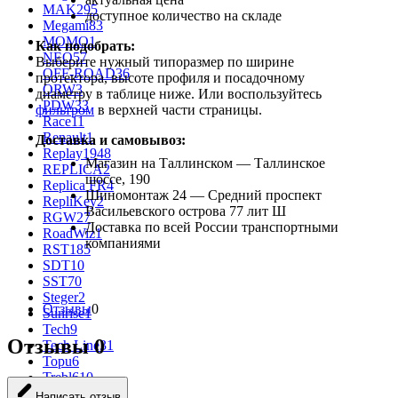
MAK
295
доступное количество на складе
Megami
83
MOMO
1
Как подобрать:
NEO
57
Выберите нужный типоразмер по ширине
OFF-ROAD
36
протектора, высоте профиля и посадочному
ORW
3
диаметру в таблице ниже. Или воспользуйтесь
PDW
33
фильтром
в верхней части страницы.
Race
11
Renault
1
Доставка и самовывоз:
Replay
1948
Магазин на Таллинском — Таллинское
REPLICA
2
шоссе, 190
Replica FR
4
Шиномонтаж 24 — Средний проспект
RepliKey
2
Васильевского острова 77 лит Ш
RGW
27
Доставка по всей России транспортными
RoadWiz
1
компаниями
RST
185
SDT
10
SST
70
Steger
2
Отзывы
0
Sunrise
1
Tech
9
Отзывы
0
Tech Line
31
Topu
6
Trebl
610
Venti
99
Написать отзыв