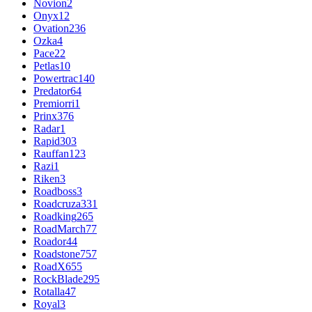
Novion
2
Onyx
12
Ovation
236
Ozka
4
Pace
22
Petlas
10
Powertrac
140
Predator
64
Premiorri
1
Prinx
376
Radar
1
Rapid
303
Rauffan
123
Razi
1
Riken
3
Roadboss
3
Roadcruza
331
Roadking
265
RoadMarch
77
Roador
44
Roadstone
757
RoadX
655
RockBlade
295
Rotalla
47
Royal
3