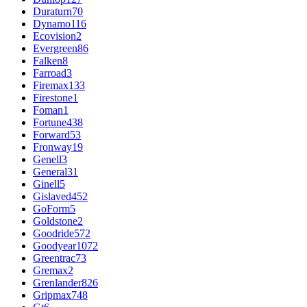
Duraturn
70
Dynamo
116
Ecovision
2
Evergreen
86
Falken
8
Farroad
3
Firemax
133
Firestone
1
Foman
1
Fortune
438
Forward
53
Fronway
19
Genell
3
General
31
Ginell
5
Gislaved
452
GoForm
5
Goldstone
2
Goodride
572
Goodyear
1072
Greentrac
73
Gremax
2
Grenlander
826
Gripmax
748