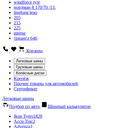
windforce tyre
нордман 8 170/70 /13.
linglong leao
205
215
225
шины
триангл 646
Корзина
Легковые шины
Грузовые шины
Колёсные диски
Крепёж
Прочие товары для автомобилей
Сертификат
Легковые шины
Подбор по авто
Шинный калькулятор
Ikon Tyres
1828
Accu-Trac
2
Advenza
3