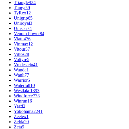
Triangle
924
Tunga
59
TyRex
12
Unigrip
65
Uniroyal
3
Unistar
74
Venom Power
84
Viatti
476
Vinmax
12
Vitour
37
Vittos
28
Voltyre
5
Vredestein
41
Wanda
1
Wanli
77
Warrior
5
Waterfall
10
Westlake
1393
Windforce
733
Winrun
16
Yazd
2
Yokohama
2241
Zeetex
1
Zelda
20
Zeta
9