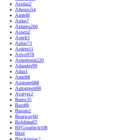
Aeolus
2
Altenzo
54
Amtel
8
Anlas
7
Antares
260
Aosen
2
Aoteli
3
Aplus
73
Ardent
11
Arivo
978
Armstrong
220
Atlander
99
Atlas
1
Attar
88
Austone
688
Autogreen
98
Avatyre
2
Barez
35
Bars
86
Barum
2
Bearway
60
Belshina
65
BFGoodrich
108
Bkt
4
Blackarrow
2