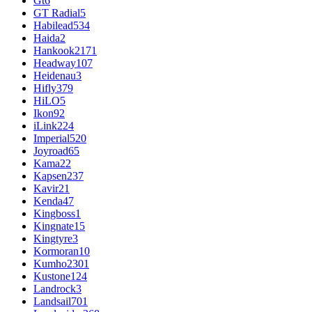
Gt
6
GT Radial
5
Habilead
534
Haida
2
Hankook
2171
Headway
107
Heidenau
3
Hifly
379
HiLO
5
Ikon
92
iLink
224
Imperial
520
Joyroad
65
Kama
22
Kapsen
237
Kavir
21
Kenda
47
Kingboss
1
Kingnate
15
Kingtyre
3
Kormoran
10
Kumho
2301
Kustone
124
Landrock
3
Landsail
701