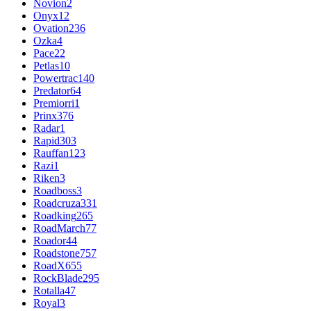
Novion
2
Onyx
12
Ovation
236
Ozka
4
Pace
22
Petlas
10
Powertrac
140
Predator
64
Premiorri
1
Prinx
376
Radar
1
Rapid
303
Rauffan
123
Razi
1
Riken
3
Roadboss
3
Roadcruza
331
Roadking
265
RoadMarch
77
Roador
44
Roadstone
757
RoadX
655
RockBlade
295
Rotalla
47
Royal
3