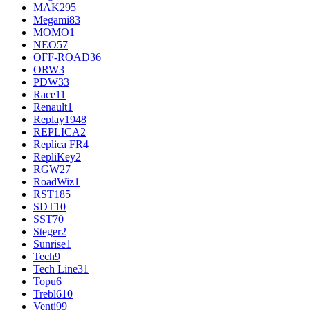
MAK
295
Megami
83
MOMO
1
NEO
57
OFF-ROAD
36
ORW
3
PDW
33
Race
11
Renault
1
Replay
1948
REPLICA
2
Replica FR
4
RepliKey
2
RGW
27
RoadWiz
1
RST
185
SDT
10
SST
70
Steger
2
Sunrise
1
Tech
9
Tech Line
31
Topu
6
Trebl
610
Venti
99