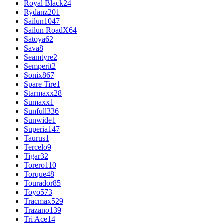
Royal Black
24
Rydanz
201
Sailun
1047
Sailun RoadX
64
Satoya
62
Sava
8
Seamtyre
2
Semperit
2
Sonix
867
Spare Tire
1
Starmaxx
28
Sumaxx
1
Sunfull
336
Sunwide
1
Superia
147
Taurus
1
Tercelo
9
Tigar
32
Torero
110
Torque
48
Tourador
85
Toyo
573
Tracmax
529
Trazano
139
Tri Ace
14