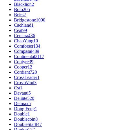
Blacklion
2
Boto
205
Brics
2
Bridgestone
1090
Cachland
1
Ceat
99
Centara
436
ChaoYang
10
Comforser
134
Compasal
489
Continental
2117
Contyre
39
Cooper
12
Cordiant
728
CrossLeader
1
CrossWind
3
Cst
1
Davanti
5
Delinte
520
Delmax
5
Dong Feng
1
Double
1
Doublecoin
8
DoubleStar
847
Dunlop
127