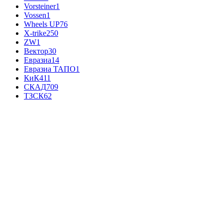
Vorsteiner
1
Vossen
1
Wheels UP
76
X-trike
250
ZW
1
Вектор
30
Евразиа
14
Евразиа ТАПО
1
КиК
411
СКАД
709
ТЗСК
62