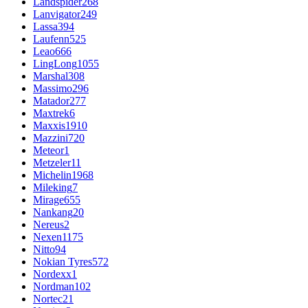
Landspider
268
Lanvigator
249
Lassa
394
Laufenn
525
Leao
666
LingLong
1055
Marshal
308
Massimo
296
Matador
277
Maxtrek
6
Maxxis
1910
Mazzini
720
Meteor
1
Metzeler
11
Michelin
1968
Mileking
7
Mirage
655
Nankang
20
Nereus
2
Nexen
1175
Nitto
94
Nokian Tyres
572
Nordexx
1
Nordman
102
Nortec
21