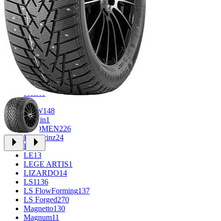
CROSS_STREET
31
Eurodisk
1
FF
33
FR REPLICA
1
GR
34
Grizzly
3
iFree
965
iFree Original
49
Ikon
1
INFORGED
1
K&K
1
K7
2
KDW
148
Keskin
1
KHOMEN
226
Kronprinz
24
KT
23
LE
13
LEGE ARTIS
1
LIZARDO
14
LS
1136
LS FlowForming
137
LS Forged
270
Magnetto
130
Magnum
11