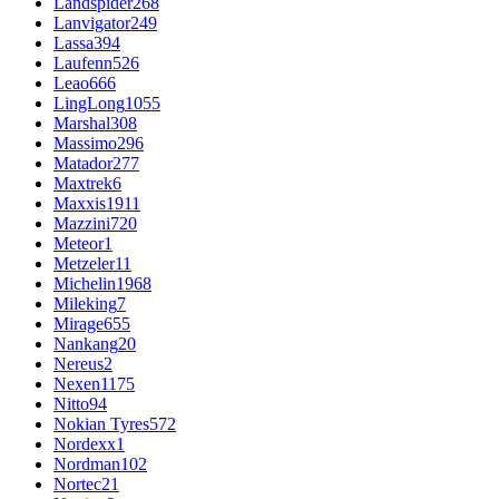
Landspider
268
Lanvigator
249
Lassa
394
Laufenn
526
Leao
666
LingLong
1055
Marshal
308
Massimo
296
Matador
277
Maxtrek
6
Maxxis
1911
Mazzini
720
Meteor
1
Metzeler
11
Michelin
1968
Mileking
7
Mirage
655
Nankang
20
Nereus
2
Nexen
1175
Nitto
94
Nokian Tyres
572
Nordexx
1
Nordman
102
Nortec
21