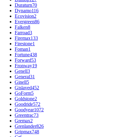
Duraturn
70
Dynamo
116
Ecovision
2
Evergreen
86
Falken
8
Farroad
3
Firemax
133
Firestone
1
Foman
1
Fortune
438
Forward
53
Fronway
19
Genell
3
General
31
Ginell
5
Gislaved
452
GoForm
5
Goldstone
2
Goodride
572
Goodyear
1072
Greentrac
73
Gremax
2
Grenlander
826
Gripmax
748