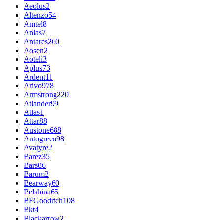
Aeolus
2
Altenzo
54
Amtel
8
Anlas
7
Antares
260
Aosen
2
Aoteli
3
Aplus
73
Ardent
11
Arivo
978
Armstrong
220
Atlander
99
Atlas
1
Attar
88
Austone
688
Autogreen
98
Avatyre
2
Barez
35
Bars
86
Barum
2
Bearway
60
Belshina
65
BFGoodrich
108
Bkt
4
Blackarrow
2