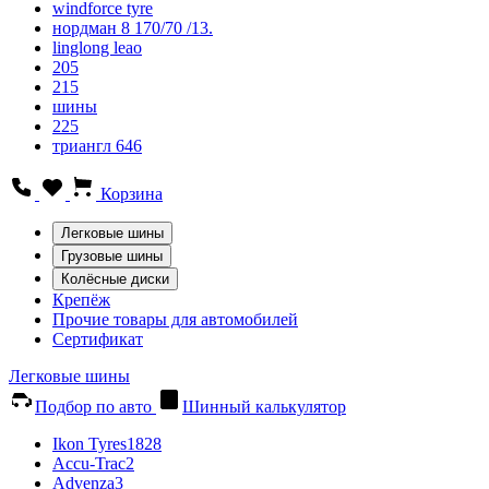
windforce tyre
нордман 8 170/70 /13.
linglong leao
205
215
шины
225
триангл 646
Корзина
Легковые шины
Грузовые шины
Колёсные диски
Крепёж
Прочие товары для автомобилей
Сертификат
Легковые шины
Подбор по авто
Шинный калькулятор
Ikon Tyres
1828
Accu-Trac
2
Advenza
3