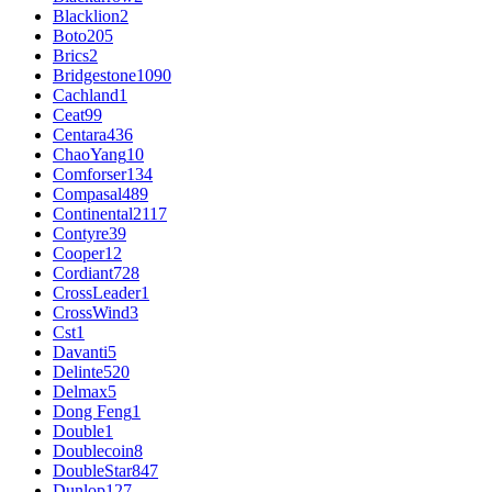
Blacklion
2
Boto
205
Brics
2
Bridgestone
1090
Cachland
1
Ceat
99
Centara
436
ChaoYang
10
Comforser
134
Compasal
489
Continental
2117
Contyre
39
Cooper
12
Cordiant
728
CrossLeader
1
CrossWind
3
Cst
1
Davanti
5
Delinte
520
Delmax
5
Dong Feng
1
Double
1
Doublecoin
8
DoubleStar
847
Dunlop
127