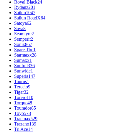
Royal Black
24
Rydanz
201
Sailun
1047
Sailun RoadX
64
Satoya
62
Sava
8
Seamtyre
2
Semperit
2
Sonix
867
Spare Tire
1
Starmaxx
28
Sumaxx
1
Sunfull
336
Sunwide
1
Superia
147
Taurus
1
Tercelo
9
Tigar
32
Torero
110
Torque
48
Tourador
85
Toyo
573
Tracmax
529
Trazano
139
Tri Ace
14