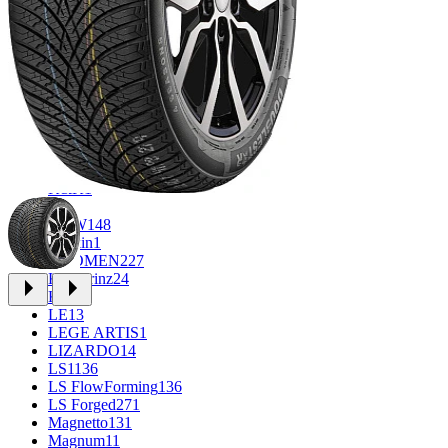
CROSS_STREET
31
Eurodisk
1
FF
30
FR REPLICA
1
GR
34
Grizzly
3
iFree
915
iFree Original
49
Ikon
1
INFORGED
1
K&K
1
K7
2
KDW
148
Keskin
1
KHOMEN
227
Kronprinz
24
KT
23
LE
13
LEGE ARTIS
1
LIZARDO
14
LS
1136
LS FlowForming
136
LS Forged
271
Magnetto
131
Magnum
11