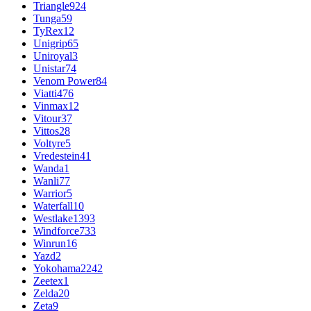
Triangle
924
Tunga
59
TyRex
12
Unigrip
65
Uniroyal
3
Unistar
74
Venom Power
84
Viatti
476
Vinmax
12
Vitour
37
Vittos
28
Voltyre
5
Vredestein
41
Wanda
1
Wanli
77
Warrior
5
Waterfall
10
Westlake
1393
Windforce
733
Winrun
16
Yazd
2
Yokohama
2242
Zeetex
1
Zelda
20
Zeta
9