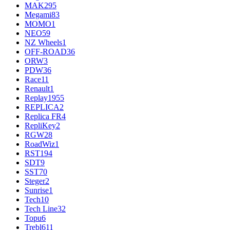
MAK
295
Megami
83
MOMO
1
NEO
59
NZ Wheels
1
OFF-ROAD
36
ORW
3
PDW
36
Race
11
Renault
1
Replay
1955
REPLICA
2
Replica FR
4
RepliKey
2
RGW
28
RoadWiz
1
RST
194
SDT
9
SST
70
Steger
2
Sunrise
1
Tech
10
Tech Line
32
Topu
6
Trebl
611