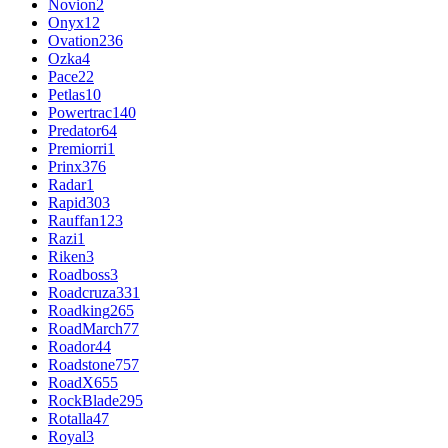
Novion
2
Onyx
12
Ovation
236
Ozka
4
Pace
22
Petlas
10
Powertrac
140
Predator
64
Premiorri
1
Prinx
376
Radar
1
Rapid
303
Rauffan
123
Razi
1
Riken
3
Roadboss
3
Roadcruza
331
Roadking
265
RoadMarch
77
Roador
44
Roadstone
757
RoadX
655
RockBlade
295
Rotalla
47
Royal
3