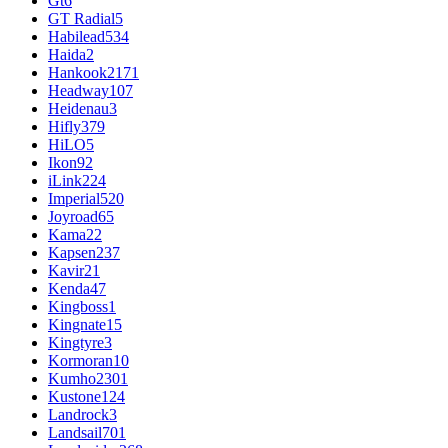
Gt
6
GT Radial
5
Habilead
534
Haida
2
Hankook
2171
Headway
107
Heidenau
3
Hifly
379
HiLO
5
Ikon
92
iLink
224
Imperial
520
Joyroad
65
Kama
22
Kapsen
237
Kavir
21
Kenda
47
Kingboss
1
Kingnate
15
Kingtyre
3
Kormoran
10
Kumho
2301
Kustone
124
Landrock
3
Landsail
701