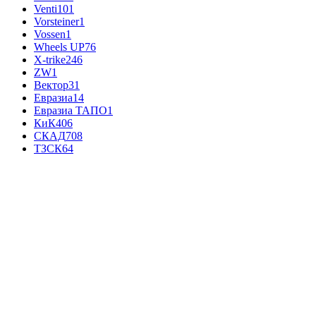
Venti
101
Vorsteiner
1
Vossen
1
Wheels UP
76
X-trike
246
ZW
1
Вектор
31
Евразиа
14
Евразиа ТАПО
1
КиК
406
СКАД
708
ТЗСК
64