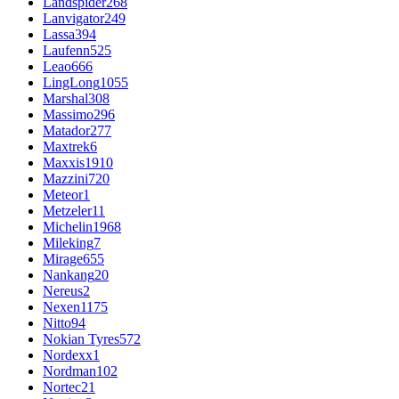
Landspider
268
Lanvigator
249
Lassa
394
Laufenn
525
Leao
666
LingLong
1055
Marshal
308
Massimo
296
Matador
277
Maxtrek
6
Maxxis
1910
Mazzini
720
Meteor
1
Metzeler
11
Michelin
1968
Mileking
7
Mirage
655
Nankang
20
Nereus
2
Nexen
1175
Nitto
94
Nokian Tyres
572
Nordexx
1
Nordman
102
Nortec
21