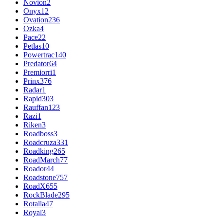
Novion
2
Onyx
12
Ovation
236
Ozka
4
Pace
22
Petlas
10
Powertrac
140
Predator
64
Premiorri
1
Prinx
376
Radar
1
Rapid
303
Rauffan
123
Razi
1
Riken
3
Roadboss
3
Roadcruza
331
Roadking
265
RoadMarch
77
Roador
44
Roadstone
757
RoadX
655
RockBlade
295
Rotalla
47
Royal
3