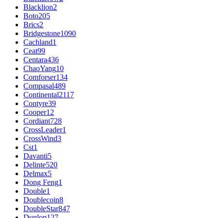
Blacklion
2
Boto
205
Brics
2
Bridgestone
1090
Cachland
1
Ceat
99
Centara
436
ChaoYang
10
Comforser
134
Compasal
489
Continental
2117
Contyre
39
Cooper
12
Cordiant
728
CrossLeader
1
CrossWind
3
Cst
1
Davanti
5
Delinte
520
Delmax
5
Dong Feng
1
Double
1
Doublecoin
8
DoubleStar
847
Dunlop
127