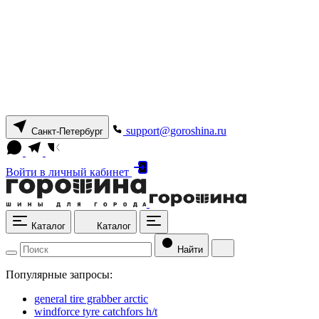
support@goroshina.ru
Санкт-Петербург
Войти
в личный кабинет
Каталог
Каталог
Найти
Популярные запросы:
general tire grabber arctic
windforce tyre catchfors h/t