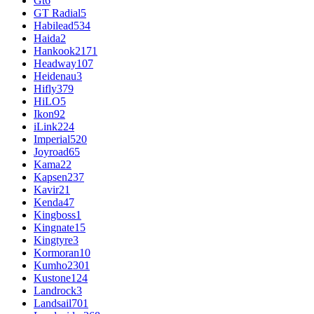
Gt
6
GT Radial
5
Habilead
534
Haida
2
Hankook
2171
Headway
107
Heidenau
3
Hifly
379
HiLO
5
Ikon
92
iLink
224
Imperial
520
Joyroad
65
Kama
22
Kapsen
237
Kavir
21
Kenda
47
Kingboss
1
Kingnate
15
Kingtyre
3
Kormoran
10
Kumho
2301
Kustone
124
Landrock
3
Landsail
701