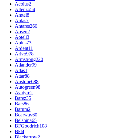
Aeolus
2
Altenzo
54
Amtel
8
Anlas
7
Antares
260
Aosen
2
Aoteli
3
Aplus
73
Ardent
11
Arivo
978
Armstrong
220
Atlander
99
Atlas
1
Attar
88
Austone
688
Autogreen
98
Avatyre
2
Barez
35
Bars
86
Barum
2
Bearway
60
Belshina
65
BFGoodrich
108
Bkt
4
Blackarrow
2