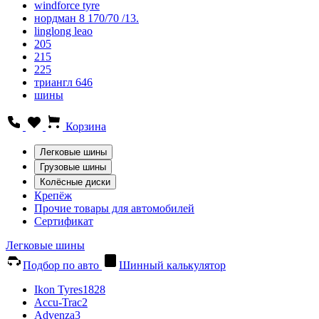
windforce tyre
нордман 8 170/70 /13.
linglong leao
205
215
225
триангл 646
шины
Корзина
Легковые шины
Грузовые шины
Колёсные диски
Крепёж
Прочие товары для автомобилей
Сертификат
Легковые шины
Подбор по авто
Шинный калькулятор
Ikon Tyres
1828
Accu-Trac
2
Advenza
3