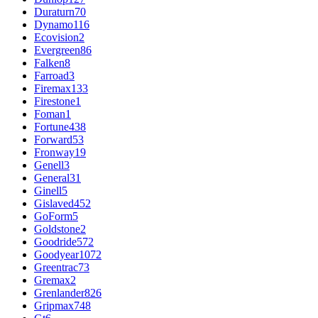
Duraturn
70
Dynamo
116
Ecovision
2
Evergreen
86
Falken
8
Farroad
3
Firemax
133
Firestone
1
Foman
1
Fortune
438
Forward
53
Fronway
19
Genell
3
General
31
Ginell
5
Gislaved
452
GoForm
5
Goldstone
2
Goodride
572
Goodyear
1072
Greentrac
73
Gremax
2
Grenlander
826
Gripmax
748