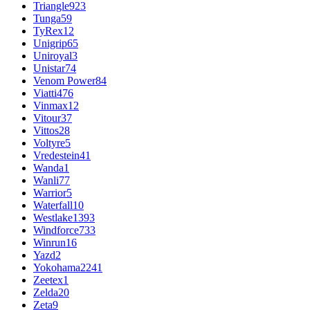
Triangle
923
Tunga
59
TyRex
12
Unigrip
65
Uniroyal
3
Unistar
74
Venom Power
84
Viatti
476
Vinmax
12
Vitour
37
Vittos
28
Voltyre
5
Vredestein
41
Wanda
1
Wanli
77
Warrior
5
Waterfall
10
Westlake
1393
Windforce
733
Winrun
16
Yazd
2
Yokohama
2241
Zeetex
1
Zelda
20
Zeta
9