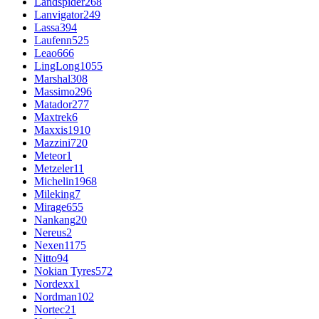
Landspider
268
Lanvigator
249
Lassa
394
Laufenn
525
Leao
666
LingLong
1055
Marshal
308
Massimo
296
Matador
277
Maxtrek
6
Maxxis
1910
Mazzini
720
Meteor
1
Metzeler
11
Michelin
1968
Mileking
7
Mirage
655
Nankang
20
Nereus
2
Nexen
1175
Nitto
94
Nokian Tyres
572
Nordexx
1
Nordman
102
Nortec
21