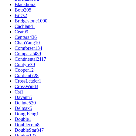
Blacklion
2
Boto
205
Brics
2
Bridgestone
1090
Cachland
1
Ceat
99
Centara
436
ChaoYang
10
Comforser
134
Compasal
489
Continental
2117
Contyre
39
Cooper
12
Cordiant
728
CrossLeader
1
CrossWind
3
Cst
1
Davanti
5
Delinte
520
Delmax
5
Dong Feng
1
Double
1
Doublecoin
8
DoubleStar
847
Dunlop
127