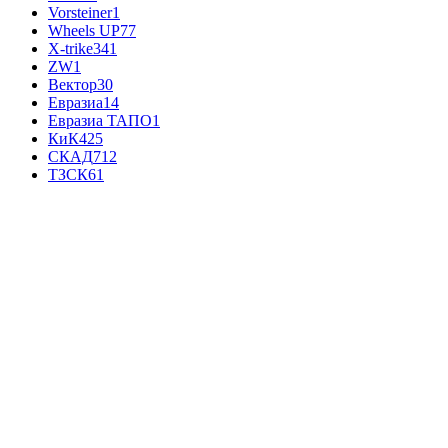
Vorsteiner
1
Wheels UP
77
X-trike
341
ZW
1
Вектор
30
Евразиа
14
Евразиа ТАПО
1
КиК
425
СКАД
712
ТЗСК
61