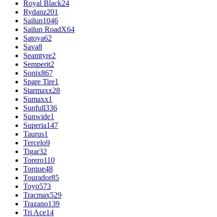
Royal Black
24
Rydanz
201
Sailun
1046
Sailun RoadX
64
Satoya
62
Sava
8
Seamtyre
2
Semperit
2
Sonix
867
Spare Tire
1
Starmaxx
28
Sumaxx
1
Sunfull
336
Sunwide
1
Superia
147
Taurus
1
Tercelo
9
Tigar
32
Torero
110
Torque
48
Tourador
85
Toyo
573
Tracmax
529
Trazano
139
Tri Ace
14