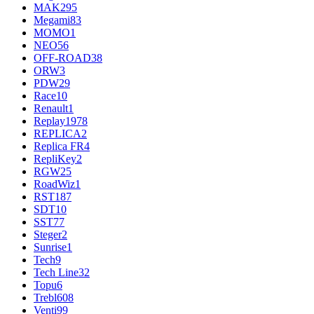
MAK
295
Megami
83
MOMO
1
NEO
56
OFF-ROAD
38
ORW
3
PDW
29
Race
10
Renault
1
Replay
1978
REPLICA
2
Replica FR
4
RepliKey
2
RGW
25
RoadWiz
1
RST
187
SDT
10
SST
77
Steger
2
Sunrise
1
Tech
9
Tech Line
32
Topu
6
Trebl
608
Venti
99