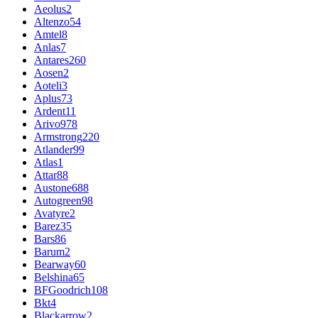
Aeolus
2
Altenzo
54
Amtel
8
Anlas
7
Antares
260
Aosen
2
Aoteli
3
Aplus
73
Ardent
11
Arivo
978
Armstrong
220
Atlander
99
Atlas
1
Attar
88
Austone
688
Autogreen
98
Avatyre
2
Barez
35
Bars
86
Barum
2
Bearway
60
Belshina
65
BFGoodrich
108
Bkt
4
Blackarrow
2