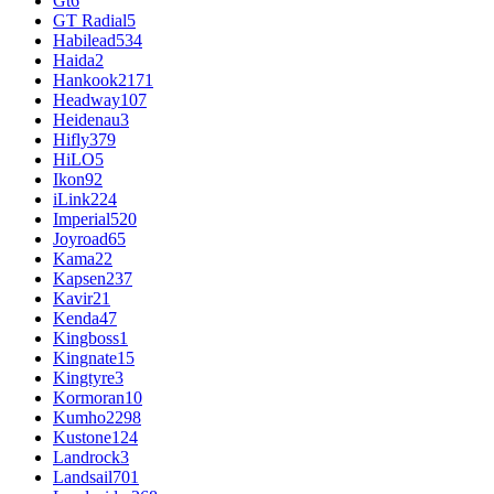
Gt
6
GT Radial
5
Habilead
534
Haida
2
Hankook
2171
Headway
107
Heidenau
3
Hifly
379
HiLO
5
Ikon
92
iLink
224
Imperial
520
Joyroad
65
Kama
22
Kapsen
237
Kavir
21
Kenda
47
Kingboss
1
Kingnate
15
Kingtyre
3
Kormoran
10
Kumho
2298
Kustone
124
Landrock
3
Landsail
701