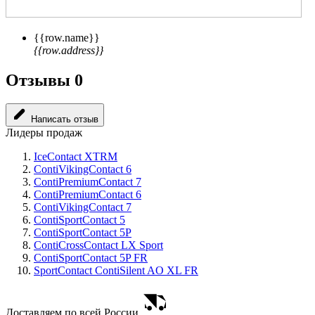
{{row.name}}
{{row.address}}
Отзывы
0
Написать отзыв
Лидеры продаж
IceContact XTRM
ContiVikingContact 6
ContiPremiumContact 7
ContiPremiumContact 6
ContiVikingContact 7
ContiSportContact 5
ContiSportContact 5P
ContiCrossContact LX Sport
ContiSportContact 5P FR
SportContact ContiSilent AO XL FR
Доставляем по всей России