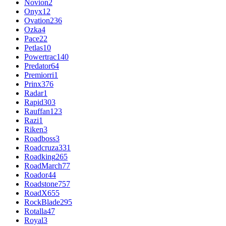
Novion
2
Onyx
12
Ovation
236
Ozka
4
Pace
22
Petlas
10
Powertrac
140
Predator
64
Premiorri
1
Prinx
376
Radar
1
Rapid
303
Rauffan
123
Razi
1
Riken
3
Roadboss
3
Roadcruza
331
Roadking
265
RoadMarch
77
Roador
44
Roadstone
757
RoadX
655
RockBlade
295
Rotalla
47
Royal
3