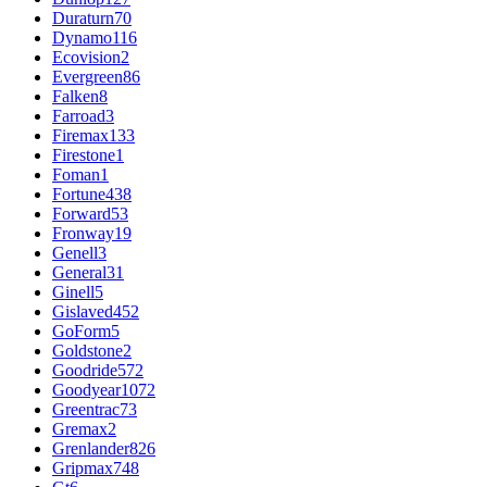
Duraturn
70
Dynamo
116
Ecovision
2
Evergreen
86
Falken
8
Farroad
3
Firemax
133
Firestone
1
Foman
1
Fortune
438
Forward
53
Fronway
19
Genell
3
General
31
Ginell
5
Gislaved
452
GoForm
5
Goldstone
2
Goodride
572
Goodyear
1072
Greentrac
73
Gremax
2
Grenlander
826
Gripmax
748