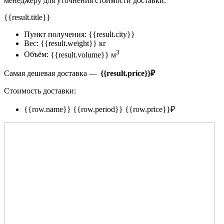
менеджеру для уточнения стоимости доставки.
{{result.title}}
Пункт получения:
{{result.city}}
Вес:
{{result.weight}} кг
3
Объём:
{{result.volume}} м
Самая дешевая доставка —
{{result.price}}
₽
Стоимость доставки:
{{row.name}}
{{row.period}}
{{row.price}}
₽