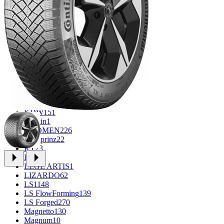
CROSS_STREET
30
Eurodisk
1
FF
34
GR
71
Grizzly
3
iFree
1004
iFree Original
53
Ikon
1
INFORGED
1
IVR
1
K&K
1
K7
2
KDW
151
Keskin
1
KHOMEN
226
Kronprinz
22
KT
23
LE
13
LEGE ARTIS
1
LIZARDO
62
LS
1148
LS FlowForming
139
LS Forged
270
Magnetto
130
Magnum
10