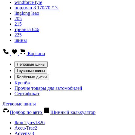
windforce tyre
нордман 8 170/70 /13.
linglong leao
205
215
триангл 646
225
шины
Корзина
Легковые шины
Грузовые шины
Колёсные диски
Крепёж
Прочие товары для автомобилей
Сертификат
Легковые шины
Подбор по авто
Шинный калькулятор
Ikon Tyres
1826
Accu-Trac
2
Advenza
3