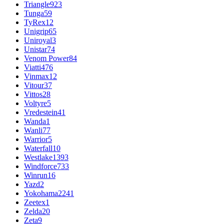
Triangle
923
Tunga
59
TyRex
12
Unigrip
65
Uniroyal
3
Unistar
74
Venom Power
84
Viatti
476
Vinmax
12
Vitour
37
Vittos
28
Voltyre
5
Vredestein
41
Wanda
1
Wanli
77
Warrior
5
Waterfall
10
Westlake
1393
Windforce
733
Winrun
16
Yazd
2
Yokohama
2241
Zeetex
1
Zelda
20
Zeta
9