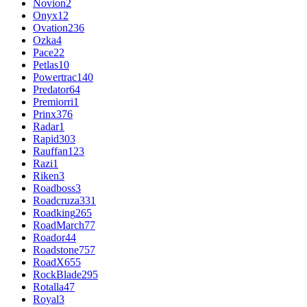
Novion
2
Onyx
12
Ovation
236
Ozka
4
Pace
22
Petlas
10
Powertrac
140
Predator
64
Premiorri
1
Prinx
376
Radar
1
Rapid
303
Rauffan
123
Razi
1
Riken
3
Roadboss
3
Roadcruza
331
Roadking
265
RoadMarch
77
Roador
44
Roadstone
757
RoadX
655
RockBlade
295
Rotalla
47
Royal
3