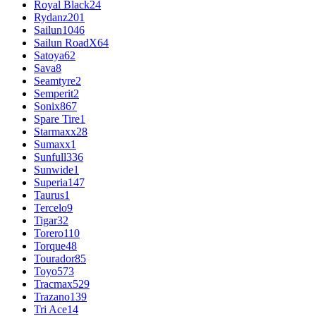
Royal Black
24
Rydanz
201
Sailun
1046
Sailun RoadX
64
Satoya
62
Sava
8
Seamtyre
2
Semperit
2
Sonix
867
Spare Tire
1
Starmaxx
28
Sumaxx
1
Sunfull
336
Sunwide
1
Superia
147
Taurus
1
Tercelo
9
Tigar
32
Torero
110
Torque
48
Tourador
85
Toyo
573
Tracmax
529
Trazano
139
Tri Ace
14