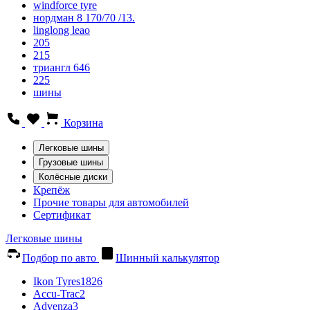
windforce tyre
нордман 8 170/70 /13.
linglong leao
205
215
триангл 646
225
шины
Корзина
Легковые шины
Грузовые шины
Колёсные диски
Крепёж
Прочие товары для автомобилей
Сертификат
Легковые шины
Подбор по авто
Шинный калькулятор
Ikon Tyres
1826
Accu-Trac
2
Advenza
3