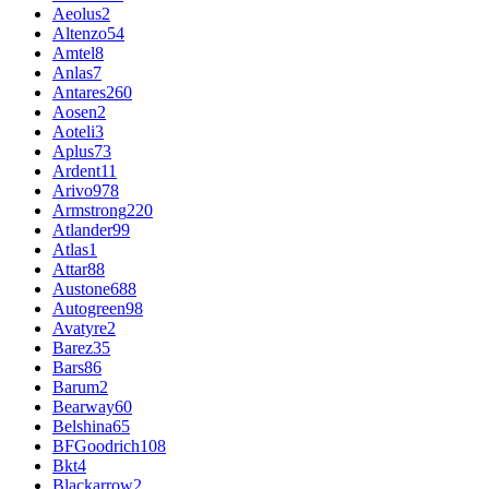
Aeolus
2
Altenzo
54
Amtel
8
Anlas
7
Antares
260
Aosen
2
Aoteli
3
Aplus
73
Ardent
11
Arivo
978
Armstrong
220
Atlander
99
Atlas
1
Attar
88
Austone
688
Autogreen
98
Avatyre
2
Barez
35
Bars
86
Barum
2
Bearway
60
Belshina
65
BFGoodrich
108
Bkt
4
Blackarrow
2