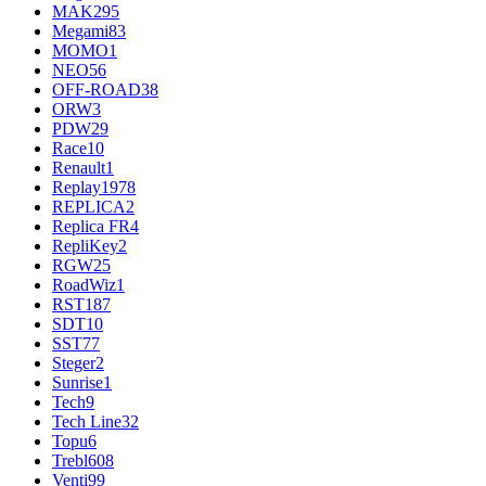
MAK
295
Megami
83
MOMO
1
NEO
56
OFF-ROAD
38
ORW
3
PDW
29
Race
10
Renault
1
Replay
1978
REPLICA
2
Replica FR
4
RepliKey
2
RGW
25
RoadWiz
1
RST
187
SDT
10
SST
77
Steger
2
Sunrise
1
Tech
9
Tech Line
32
Topu
6
Trebl
608
Venti
99