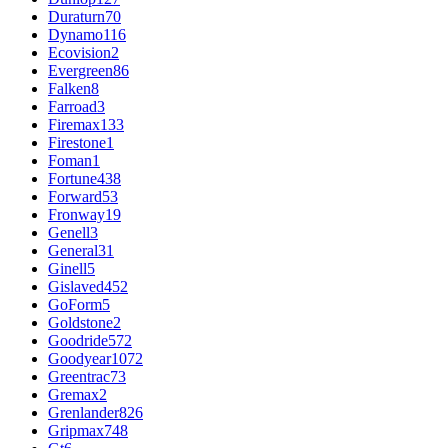
Duraturn
70
Dynamo
116
Ecovision
2
Evergreen
86
Falken
8
Farroad
3
Firemax
133
Firestone
1
Foman
1
Fortune
438
Forward
53
Fronway
19
Genell
3
General
31
Ginell
5
Gislaved
452
GoForm
5
Goldstone
2
Goodride
572
Goodyear
1072
Greentrac
73
Gremax
2
Grenlander
826
Gripmax
748