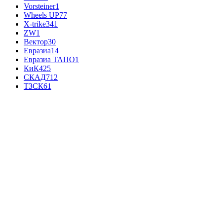
Vorsteiner
1
Wheels UP
77
X-trike
341
ZW
1
Вектор
30
Евразиа
14
Евразиа ТАПО
1
КиК
425
СКАД
712
ТЗСК
61