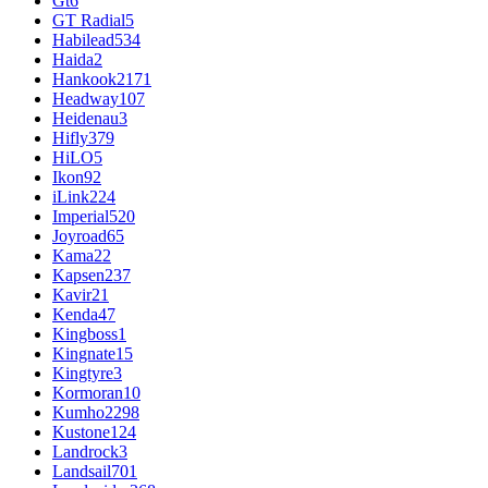
Gt
6
GT Radial
5
Habilead
534
Haida
2
Hankook
2171
Headway
107
Heidenau
3
Hifly
379
HiLO
5
Ikon
92
iLink
224
Imperial
520
Joyroad
65
Kama
22
Kapsen
237
Kavir
21
Kenda
47
Kingboss
1
Kingnate
15
Kingtyre
3
Kormoran
10
Kumho
2298
Kustone
124
Landrock
3
Landsail
701