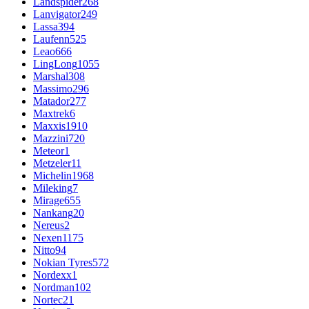
Landspider
268
Lanvigator
249
Lassa
394
Laufenn
525
Leao
666
LingLong
1055
Marshal
308
Massimo
296
Matador
277
Maxtrek
6
Maxxis
1910
Mazzini
720
Meteor
1
Metzeler
11
Michelin
1968
Mileking
7
Mirage
655
Nankang
20
Nereus
2
Nexen
1175
Nitto
94
Nokian Tyres
572
Nordexx
1
Nordman
102
Nortec
21