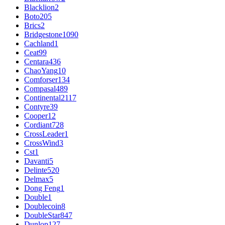
Blacklion
2
Boto
205
Brics
2
Bridgestone
1090
Cachland
1
Ceat
99
Centara
436
ChaoYang
10
Comforser
134
Compasal
489
Continental
2117
Contyre
39
Cooper
12
Cordiant
728
CrossLeader
1
CrossWind
3
Cst
1
Davanti
5
Delinte
520
Delmax
5
Dong Feng
1
Double
1
Doublecoin
8
DoubleStar
847
Dunlop
127