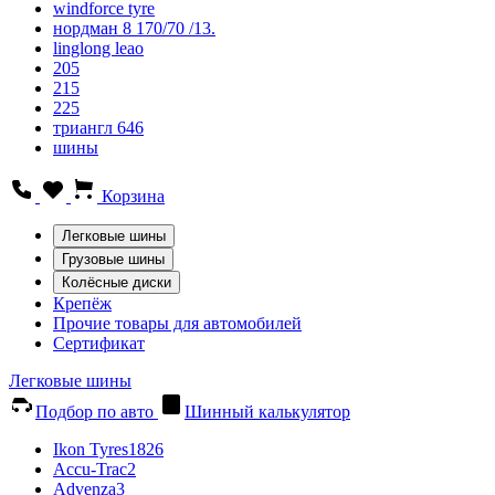
windforce tyre
нордман 8 170/70 /13.
linglong leao
205
215
225
триангл 646
шины
Корзина
Легковые шины
Грузовые шины
Колёсные диски
Крепёж
Прочие товары для автомобилей
Сертификат
Легковые шины
Подбор по авто
Шинный калькулятор
Ikon Tyres
1826
Accu-Trac
2
Advenza
3