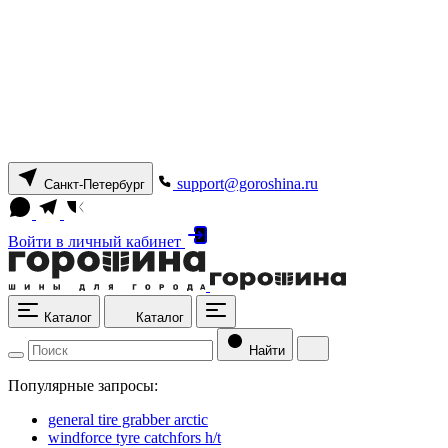
support@goroshina.ru
Санкт-Петербург
Войти
в личный кабинет
Каталог
Каталог
Найти
Популярные запросы:
general tire grabber arctic
windforce tyre catchfors h/t