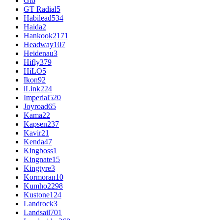
Gt
6
GT Radial
5
Habilead
534
Haida
2
Hankook
2171
Headway
107
Heidenau
3
Hifly
379
HiLO
5
Ikon
92
iLink
224
Imperial
520
Joyroad
65
Kama
22
Kapsen
237
Kavir
21
Kenda
47
Kingboss
1
Kingnate
15
Kingtyre
3
Kormoran
10
Kumho
2298
Kustone
124
Landrock
3
Landsail
701