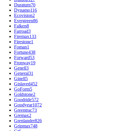
Duraturn
70
Dynamo
116
Ecovision
2
Evergreen
86
Falken
8
Farroad
3
Firemax
133
Firestone
1
Foman
1
Fortune
438
Forward
53
Fronway
19
Genell
3
General
31
Ginell
5
Gislaved
452
GoForm
5
Goldstone
2
Goodride
572
Goodyear
1072
Greentrac
73
Gremax
2
Grenlander
826
Gripmax
748