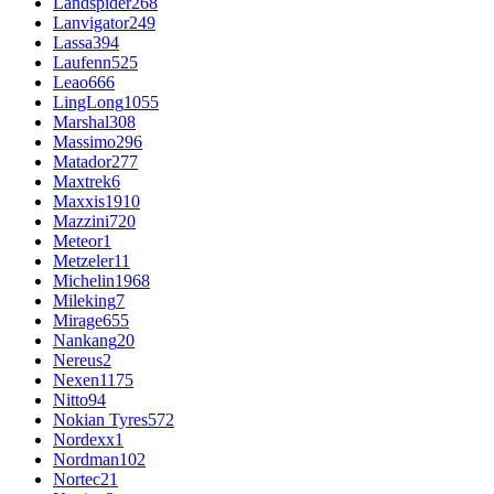
Landspider
268
Lanvigator
249
Lassa
394
Laufenn
525
Leao
666
LingLong
1055
Marshal
308
Massimo
296
Matador
277
Maxtrek
6
Maxxis
1910
Mazzini
720
Meteor
1
Metzeler
11
Michelin
1968
Mileking
7
Mirage
655
Nankang
20
Nereus
2
Nexen
1175
Nitto
94
Nokian Tyres
572
Nordexx
1
Nordman
102
Nortec
21