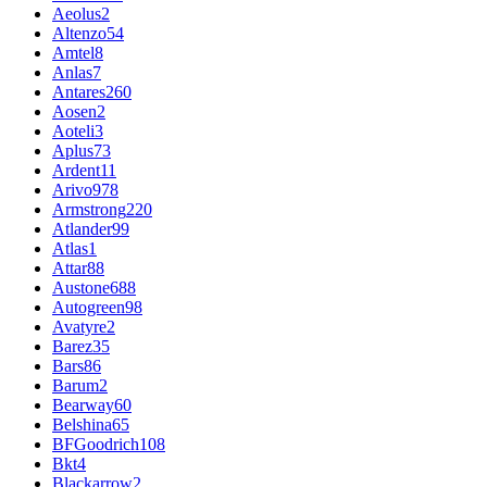
Aeolus
2
Altenzo
54
Amtel
8
Anlas
7
Antares
260
Aosen
2
Aoteli
3
Aplus
73
Ardent
11
Arivo
978
Armstrong
220
Atlander
99
Atlas
1
Attar
88
Austone
688
Autogreen
98
Avatyre
2
Barez
35
Bars
86
Barum
2
Bearway
60
Belshina
65
BFGoodrich
108
Bkt
4
Blackarrow
2