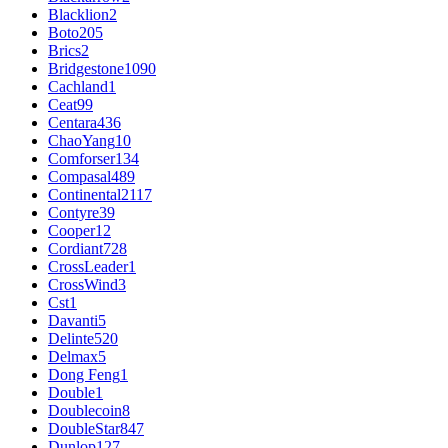
Blacklion
2
Boto
205
Brics
2
Bridgestone
1090
Cachland
1
Ceat
99
Centara
436
ChaoYang
10
Comforser
134
Compasal
489
Continental
2117
Contyre
39
Cooper
12
Cordiant
728
CrossLeader
1
CrossWind
3
Cst
1
Davanti
5
Delinte
520
Delmax
5
Dong Feng
1
Double
1
Doublecoin
8
DoubleStar
847
Dunlop
127