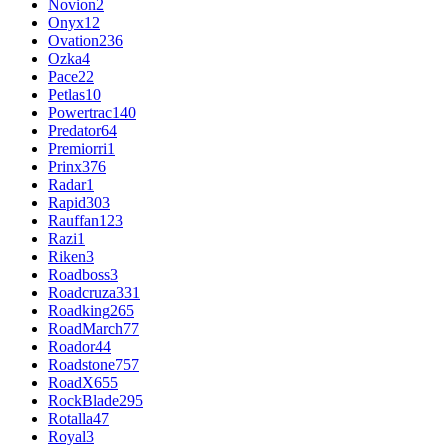
Novion
2
Onyx
12
Ovation
236
Ozka
4
Pace
22
Petlas
10
Powertrac
140
Predator
64
Premiorri
1
Prinx
376
Radar
1
Rapid
303
Rauffan
123
Razi
1
Riken
3
Roadboss
3
Roadcruza
331
Roadking
265
RoadMarch
77
Roador
44
Roadstone
757
RoadX
655
RockBlade
295
Rotalla
47
Royal
3