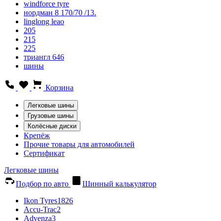
windforce tyre
нордман 8 170/70 /13.
linglong leao
205
215
225
триангл 646
шины
Корзина
Легковые шины
Грузовые шины
Колёсные диски
Крепёж
Прочие товары для автомобилей
Сертификат
Легковые шины
Подбор по авто
Шинный калькулятор
Ikon Tyres
1826
Accu-Trac
2
Advenza
3