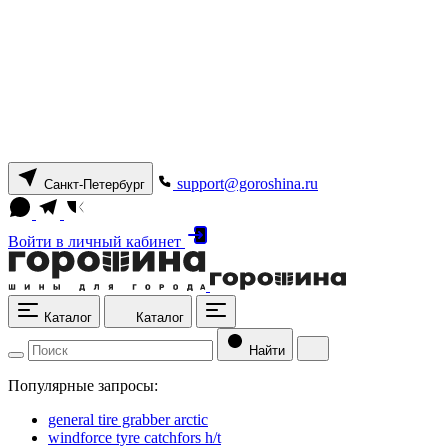
support@goroshina.ru
Санкт-Петербург
Войти
в личный кабинет
Каталог
Каталог
Найти
Популярные запросы:
general tire grabber arctic
windforce tyre catchfors h/t