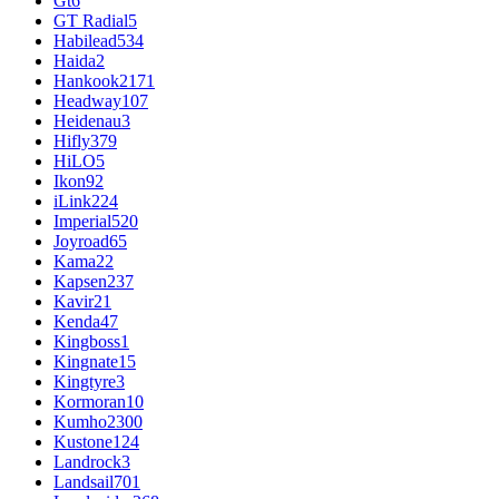
Gt
6
GT Radial
5
Habilead
534
Haida
2
Hankook
2171
Headway
107
Heidenau
3
Hifly
379
HiLO
5
Ikon
92
iLink
224
Imperial
520
Joyroad
65
Kama
22
Kapsen
237
Kavir
21
Kenda
47
Kingboss
1
Kingnate
15
Kingtyre
3
Kormoran
10
Kumho
2300
Kustone
124
Landrock
3
Landsail
701