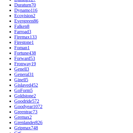
Duraturn
70
Dynamo
116
Ecovision
2
Evergreen
86
Falken
8
Farroad
3
Firemax
133
Firestone
1
Foman
1
Fortune
438
Forward
53
Fronway
19
Genell
3
General
31
Ginell
5
Gislaved
452
GoForm
5
Goldstone
2
Goodride
572
Goodyear
1072
Greentrac
73
Gremax
2
Grenlander
826
Gripmax
748