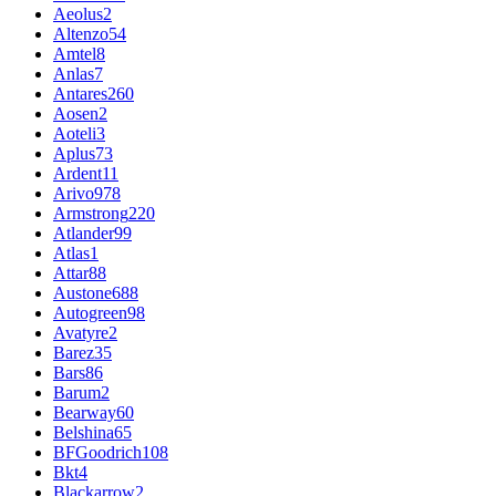
Aeolus
2
Altenzo
54
Amtel
8
Anlas
7
Antares
260
Aosen
2
Aoteli
3
Aplus
73
Ardent
11
Arivo
978
Armstrong
220
Atlander
99
Atlas
1
Attar
88
Austone
688
Autogreen
98
Avatyre
2
Barez
35
Bars
86
Barum
2
Bearway
60
Belshina
65
BFGoodrich
108
Bkt
4
Blackarrow
2