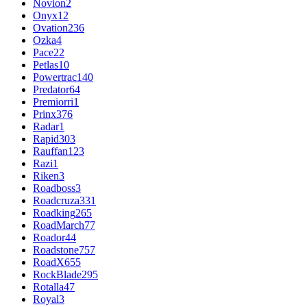
Novion
2
Onyx
12
Ovation
236
Ozka
4
Pace
22
Petlas
10
Powertrac
140
Predator
64
Premiorri
1
Prinx
376
Radar
1
Rapid
303
Rauffan
123
Razi
1
Riken
3
Roadboss
3
Roadcruza
331
Roadking
265
RoadMarch
77
Roador
44
Roadstone
757
RoadX
655
RockBlade
295
Rotalla
47
Royal
3