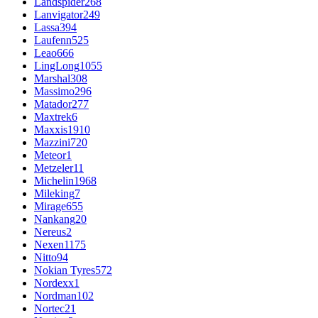
Landspider
268
Lanvigator
249
Lassa
394
Laufenn
525
Leao
666
LingLong
1055
Marshal
308
Massimo
296
Matador
277
Maxtrek
6
Maxxis
1910
Mazzini
720
Meteor
1
Metzeler
11
Michelin
1968
Mileking
7
Mirage
655
Nankang
20
Nereus
2
Nexen
1175
Nitto
94
Nokian Tyres
572
Nordexx
1
Nordman
102
Nortec
21