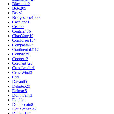
Blacklion
2
Boto
205
Brics
2
Bridgestone
1090
Cachland
1
Ceat
99
Centara
436
ChaoYang
10
Comforser
134
Compasal
489
Continental
2117
Contyre
39
Cooper
12
Cordiant
728
CrossLeader
1
CrossWind
3
Cst
1
Davanti
5
Delinte
520
Delmax
5
Dong Feng
1
Double
1
Doublecoin
8
DoubleStar
847
Dunlop
127