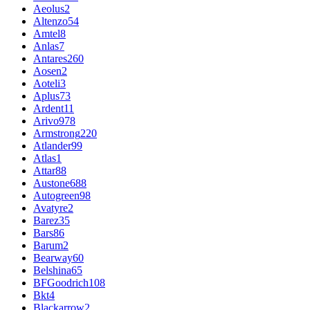
Aeolus
2
Altenzo
54
Amtel
8
Anlas
7
Antares
260
Aosen
2
Aoteli
3
Aplus
73
Ardent
11
Arivo
978
Armstrong
220
Atlander
99
Atlas
1
Attar
88
Austone
688
Autogreen
98
Avatyre
2
Barez
35
Bars
86
Barum
2
Bearway
60
Belshina
65
BFGoodrich
108
Bkt
4
Blackarrow
2