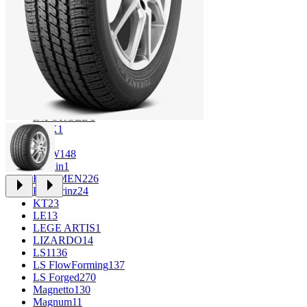
CROSS_STREET
31
Eurodisk
1
FF
33
FR REPLICA
1
GR
34
Grizzly
3
iFree
965
iFree Original
49
Ikon
1
INFORGED
1
K&K
1
K7
2
KDW
148
Keskin
1
KHOMEN
226
Kronprinz
24
KT
23
LE
13
LEGE ARTIS
1
LIZARDO
14
LS
1136
LS FlowForming
137
LS Forged
270
Magnetto
130
Magnum
11