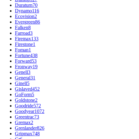
Duraturn
70
Dynamo
116
Ecovision
2
Evergreen
86
Falken
8
Farroad
3
Firemax
133
Firestone
1
Foman
1
Fortune
438
Forward
53
Fronway
19
Genell
3
General
31
Ginell
5
Gislaved
452
GoForm
5
Goldstone
2
Goodride
572
Goodyear
1072
Greentrac
73
Gremax
2
Grenlander
826
Gripmax
748