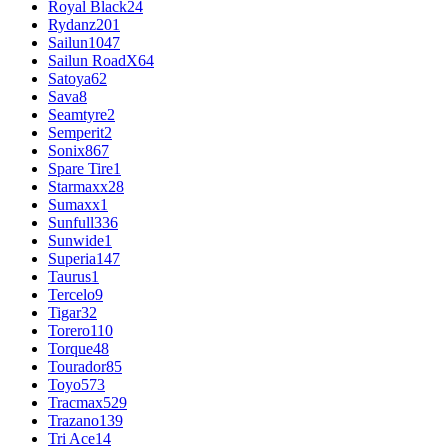
Royal Black
24
Rydanz
201
Sailun
1047
Sailun RoadX
64
Satoya
62
Sava
8
Seamtyre
2
Semperit
2
Sonix
867
Spare Tire
1
Starmaxx
28
Sumaxx
1
Sunfull
336
Sunwide
1
Superia
147
Taurus
1
Tercelo
9
Tigar
32
Torero
110
Torque
48
Tourador
85
Toyo
573
Tracmax
529
Trazano
139
Tri Ace
14