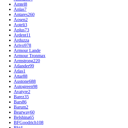
Amtel
8
Anlas
7
Antares
260
Aosen
2
Aoteli
3
Aplus
73
Ardent
11
Arduzza
Arivo
978
Armour Lande
Armour Tronmax
Armstrong
220
Atlander
99
Atlas
1
Attar
88
Austone
688
Autogreen
98
Avatyre
2
Barez
35
Bars
86
Barum
2
Bearway
60
Belshina
65
BFGoodrich
108
Bkt
4