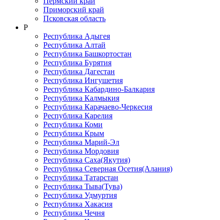
Пермский край
Приморский край
Псковская область
Р
Республика Адыгея
Республика Алтай
Республика Башкортостан
Республика Бурятия
Республика Дагестан
Республика Ингушетия
Республика Кабардино-Балкария
Республика Калмыкия
Республика Карачаево-Черкеcия
Республика Карелия
Республика Коми
Республика Крым
Республика Марий-Эл
Республика Мордовия
Республика Саха(Якутия)
Республика Северная Осетия(Алания)
Республика Татарстан
Республика Тыва(Тува)
Республика Удмуртия
Республика Хакасия
Республика Чечня