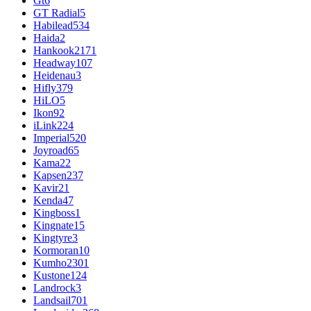
Gt
6
GT Radial
5
Habilead
534
Haida
2
Hankook
2171
Headway
107
Heidenau
3
Hifly
379
HiLO
5
Ikon
92
iLink
224
Imperial
520
Joyroad
65
Kama
22
Kapsen
237
Kavir
21
Kenda
47
Kingboss
1
Kingnate
15
Kingtyre
3
Kormoran
10
Kumho
2301
Kustone
124
Landrock
3
Landsail
701