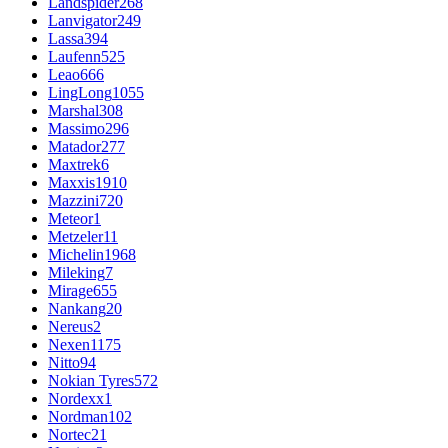
Landspider
268
Lanvigator
249
Lassa
394
Laufenn
525
Leao
666
LingLong
1055
Marshal
308
Massimo
296
Matador
277
Maxtrek
6
Maxxis
1910
Mazzini
720
Meteor
1
Metzeler
11
Michelin
1968
Mileking
7
Mirage
655
Nankang
20
Nereus
2
Nexen
1175
Nitto
94
Nokian Tyres
572
Nordexx
1
Nordman
102
Nortec
21