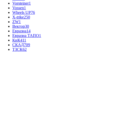
Vorsteiner
1
Vossen
1
Wheels UP
76
X-trike
250
ZW
1
Вектор
30
Евразиа
14
Евразиа ТАПО
1
КиК
411
СКАД
709
ТЗСК
62