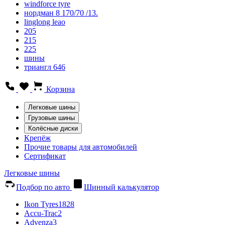
windforce tyre
нордман 8 170/70 /13.
linglong leao
205
215
225
шины
триангл 646
Корзина
Легковые шины
Грузовые шины
Колёсные диски
Крепёж
Прочие товары для автомобилей
Сертификат
Легковые шины
Подбор по авто
Шинный калькулятор
Ikon Tyres
1828
Accu-Trac
2
Advenza
3