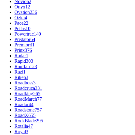
Novion
2
Onyx
12
Ovation
236
Ozka
4
Pace
22
Petlas
10
Powertrac
140
Predator
64
Premiorri
1
Prinx
376
Radar
1
Rapid
303
Rauffan
123
Razi
1
Riken
3
Roadboss
3
Roadcruza
331
Roadking
265
RoadMarch
77
Roador
44
Roadstone
757
RoadX
655
RockBlade
295
Rotalla
47
Royal
3