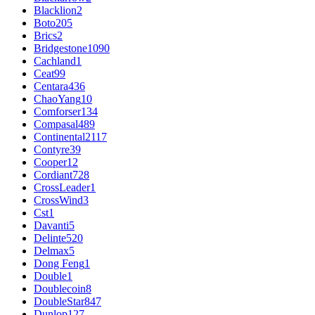
Blacklion
2
Boto
205
Brics
2
Bridgestone
1090
Cachland
1
Ceat
99
Centara
436
ChaoYang
10
Comforser
134
Compasal
489
Continental
2117
Contyre
39
Cooper
12
Cordiant
728
CrossLeader
1
CrossWind
3
Cst
1
Davanti
5
Delinte
520
Delmax
5
Dong Feng
1
Double
1
Doublecoin
8
DoubleStar
847
Dunlop
127