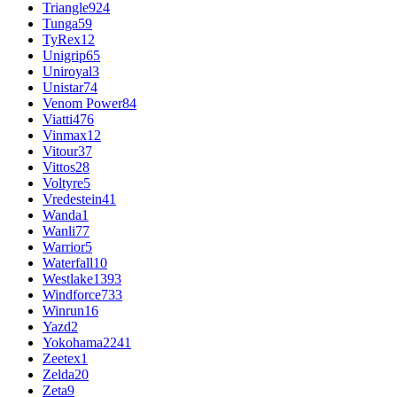
Triangle
924
Tunga
59
TyRex
12
Unigrip
65
Uniroyal
3
Unistar
74
Venom Power
84
Viatti
476
Vinmax
12
Vitour
37
Vittos
28
Voltyre
5
Vredestein
41
Wanda
1
Wanli
77
Warrior
5
Waterfall
10
Westlake
1393
Windforce
733
Winrun
16
Yazd
2
Yokohama
2241
Zeetex
1
Zelda
20
Zeta
9