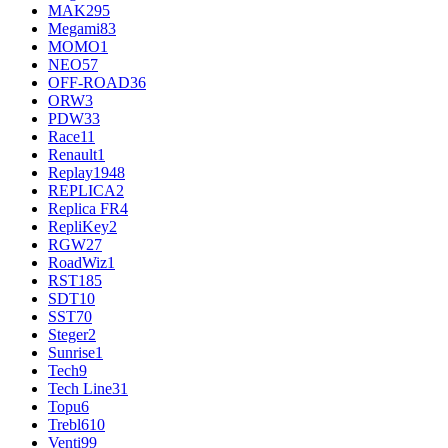
MAK
295
Megami
83
MOMO
1
NEO
57
OFF-ROAD
36
ORW
3
PDW
33
Race
11
Renault
1
Replay
1948
REPLICA
2
Replica FR
4
RepliKey
2
RGW
27
RoadWiz
1
RST
185
SDT
10
SST
70
Steger
2
Sunrise
1
Tech
9
Tech Line
31
Topu
6
Trebl
610
Venti
99