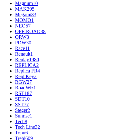
Magnum
10
MAK
295
Megami
83
MOMO
1
NEO
57
OFF-ROAD
38
ORW
3
PDW
30
Race
11
Renault
1
Replay
1980
REPLICA
2
Replica FR
4
RepliKey
2
RGW
27
RoadWiz
1
RST
187
SDT
10
SST
77
Steger
2
Sunrise
1
Tech
8
Tech Line
32
Topu
6
Trebl
609