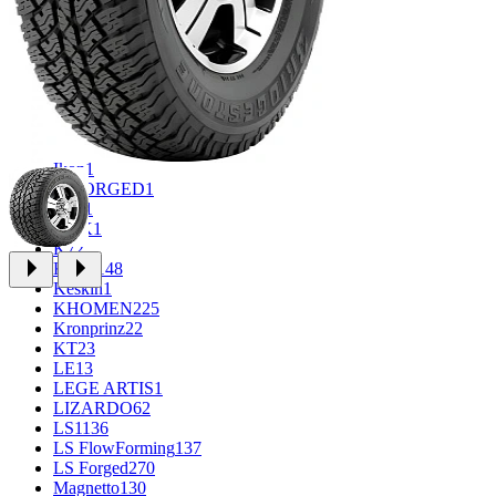
CROSS_STREET
30
Eurodisk
1
FF
34
FR REPLICA
1
GR
71
Grizzly
3
iFree
1008
iFree Original
53
Ikon
1
INFORGED
1
IVR
1
K&K
1
K7
2
KDW
148
Keskin
1
KHOMEN
225
Kronprinz
22
KT
23
LE
13
LEGE ARTIS
1
LIZARDO
62
LS
1136
LS FlowForming
137
LS Forged
270
Magnetto
130