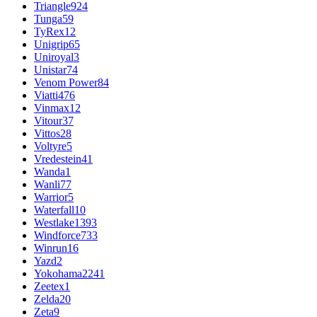
Triangle
924
Tunga
59
TyRex
12
Unigrip
65
Uniroyal
3
Unistar
74
Venom Power
84
Viatti
476
Vinmax
12
Vitour
37
Vittos
28
Voltyre
5
Vredestein
41
Wanda
1
Wanli
77
Warrior
5
Waterfall
10
Westlake
1393
Windforce
733
Winrun
16
Yazd
2
Yokohama
2241
Zeetex
1
Zelda
20
Zeta
9