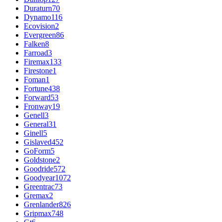
Duraturn
70
Dynamo
116
Ecovision
2
Evergreen
86
Falken
8
Farroad
3
Firemax
133
Firestone
1
Foman
1
Fortune
438
Forward
53
Fronway
19
Genell
3
General
31
Ginell
5
Gislaved
452
GoForm
5
Goldstone
2
Goodride
572
Goodyear
1072
Greentrac
73
Gremax
2
Grenlander
826
Gripmax
748