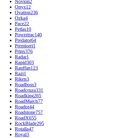
Novion
2
Onyx
12
Ovation
236
Ozka
4
Pace
22
Petlas
10
Powertrac
140
Predator
64
Premiorri
1
Prinx
376
Radar
1
Rapid
303
Rauffan
123
Razi
1
Riken
3
Roadboss
3
Roadcruza
331
Roadking
265
RoadMarch
77
Roador
44
Roadstone
757
RoadX
655
RockBlade
295
Rotalla
47
Royal
3