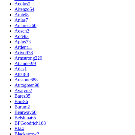
Aeolus
2
Altenzo
54
Amtel
8
Anlas
7
Antares
260
Aosen
2
Aoteli
3
Aplus
73
Ardent
11
Arivo
978
Armstrong
220
Atlander
99
Atlas
1
Attar
88
Austone
688
Autogreen
98
Avatyre
2
Barez
35
Bars
86
Barum
2
Bearway
60
Belshina
65
BFGoodrich
108
Bkt
4
Blackarrow
2