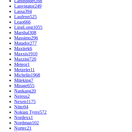
Landspider
268
Lanvigator
249
Lassa
394
Laufenn
525
Leao
666
LingLong
1055
Marshal
308
Massimo
296
Matador
277
Maxtrek
6
Maxxis
1910
Mazzini
720
Meteor
1
Metzeler
11
Michelin
1968
Mileking
7
Mirage
655
Nankang
20
Nereus
2
Nexen
1175
Nitto
94
Nokian Tyres
572
Nordexx
1
Nordman
102
Nortec
21