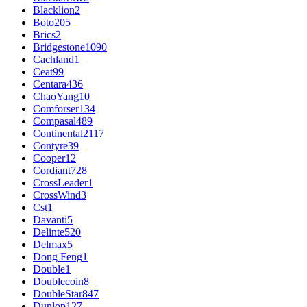
Blacklion
2
Boto
205
Brics
2
Bridgestone
1090
Cachland
1
Ceat
99
Centara
436
ChaoYang
10
Comforser
134
Compasal
489
Continental
2117
Contyre
39
Cooper
12
Cordiant
728
CrossLeader
1
CrossWind
3
Cst
1
Davanti
5
Delinte
520
Delmax
5
Dong Feng
1
Double
1
Doublecoin
8
DoubleStar
847
Dunlop
127