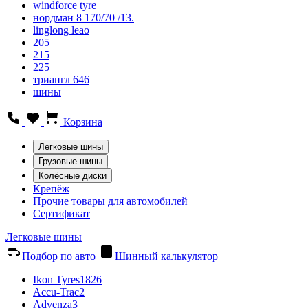
windforce tyre
нордман 8 170/70 /13.
linglong leao
205
215
225
триангл 646
шины
Корзина
Легковые шины
Грузовые шины
Колёсные диски
Крепёж
Прочие товары для автомобилей
Сертификат
Легковые шины
Подбор по авто
Шинный калькулятор
Ikon Tyres
1826
Accu-Trac
2
Advenza
3