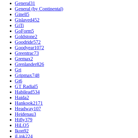
General
31
General (by Continental)
Ginell
5
Gislaved
452
GiTi
GoForm
5
Goldstone
2
Goodride
572
Goodyear
1072
Greentrac
73
Gremax
2
Grenlander
826
Gri
Gripmax
748
Gt
6
GT Radial
5
Habilead
534
Haida
2
Hankook
2171
Headway
107
Heidenau
3
Hifly
379
HiLO
5
Ikon
92
iLink
224