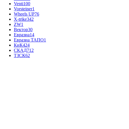
Venti
100
Vorsteiner
1
Wheels UP
76
X-trike
342
ZW
1
Вектор
30
Евразиа
14
Евразиа ТАПО
1
КиК
424
СКАД
712
ТЗСК
62