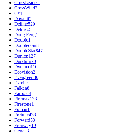
CrossLeader
1
CrossWind
3
Cst
1
Davanti
5
Delinte
520
Delmax
5
Dong Feng
1
Double
1
Doublecoin
8
DoubleStar
847
Dunlop
127
Duraturn
70
Dynamo
116
Ecovision
2
Evergreen
86
Exmile
Falken
8
Farroad
3
Firemax
133
Firestone
1
Foman
1
Fortune
438
Forward
53
Fronway
19
Genell
3