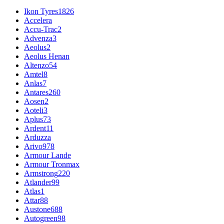
Ikon Tyres
1826
Accelera
Accu-Trac
2
Advenza
3
Aeolus
2
Aeolus Henan
Altenzo
54
Amtel
8
Anlas
7
Antares
260
Aosen
2
Aoteli
3
Aplus
73
Ardent
11
Arduzza
Arivo
978
Armour Lande
Armour Tronmax
Armstrong
220
Atlander
99
Atlas
1
Attar
88
Austone
688
Autogreen
98