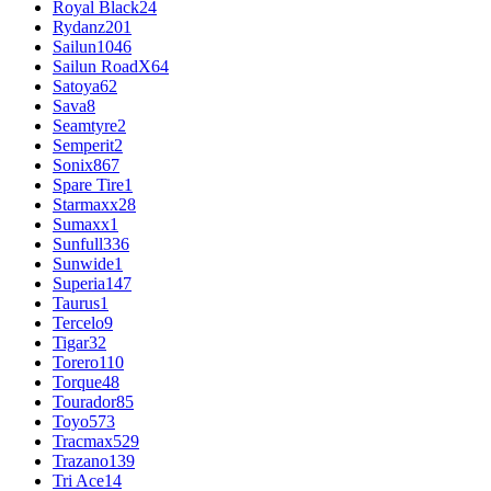
Royal Black
24
Rydanz
201
Sailun
1046
Sailun RoadX
64
Satoya
62
Sava
8
Seamtyre
2
Semperit
2
Sonix
867
Spare Tire
1
Starmaxx
28
Sumaxx
1
Sunfull
336
Sunwide
1
Superia
147
Taurus
1
Tercelo
9
Tigar
32
Torero
110
Torque
48
Tourador
85
Toyo
573
Tracmax
529
Trazano
139
Tri Ace
14