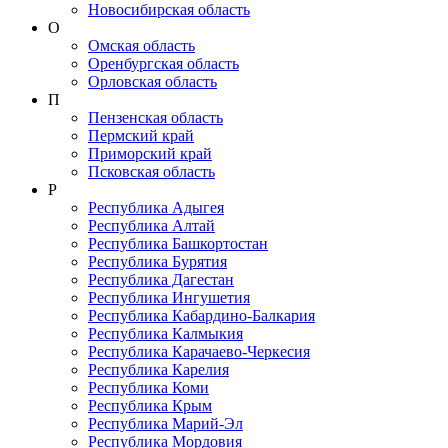
Новосибирская область
О
Омская область
Оренбургская область
Орловская область
П
Пензенская область
Пермский край
Приморский край
Псковская область
Р
Республика Адыгея
Республика Алтай
Республика Башкортостан
Республика Бурятия
Республика Дагестан
Республика Ингушетия
Республика Кабардино-Балкария
Республика Калмыкия
Республика Карачаево-Черкеcия
Республика Карелия
Республика Коми
Республика Крым
Республика Марий-Эл
Республика Мордовия