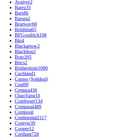
Avatyre
2
Barez
35
Bars
86
Barum
2
Bearway
60
Belshina
65
BFGoodrich
108
Bkt
4
Blackarrow
2
Blacklion
2
Boto
205
Brics
2
Bridgestone
1090
Cachland
1
Camso (Solideal)
Ceat
99
Centara
436
ChaoYang
10
Comforser
134
Compasal
489
Composit
Continental
2117
Contyre
39
Cooper
12
Cordiant
728