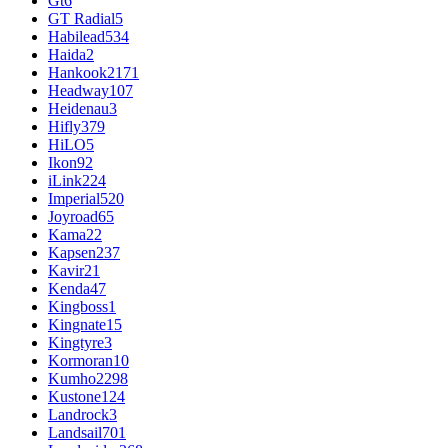
Gt
6
GT Radial
5
Habilead
534
Haida
2
Hankook
2171
Headway
107
Heidenau
3
Hifly
379
HiLO
5
Ikon
92
iLink
224
Imperial
520
Joyroad
65
Kama
22
Kapsen
237
Kavir
21
Kenda
47
Kingboss
1
Kingnate
15
Kingtyre
3
Kormoran
10
Kumho
2298
Kustone
124
Landrock
3
Landsail
701