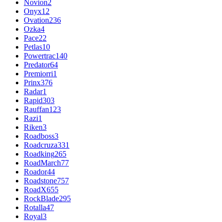
Novion
2
Onyx
12
Ovation
236
Ozka
4
Pace
22
Petlas
10
Powertrac
140
Predator
64
Premiorri
1
Prinx
376
Radar
1
Rapid
303
Rauffan
123
Razi
1
Riken
3
Roadboss
3
Roadcruza
331
Roadking
265
RoadMarch
77
Roador
44
Roadstone
757
RoadX
655
RockBlade
295
Rotalla
47
Royal
3