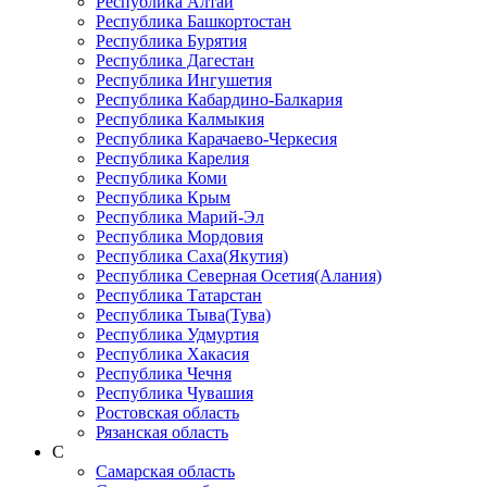
Республика Алтай
Республика Башкортостан
Республика Бурятия
Республика Дагестан
Республика Ингушетия
Республика Кабардино-Балкария
Республика Калмыкия
Республика Карачаево-Черкеcия
Республика Карелия
Республика Коми
Республика Крым
Республика Марий-Эл
Республика Мордовия
Республика Саха(Якутия)
Республика Северная Осетия(Алания)
Республика Татарстан
Республика Тыва(Тува)
Республика Удмуртия
Республика Хакасия
Республика Чечня
Республика Чувашия
Ростовская область
Рязанская область
С
Самарская область