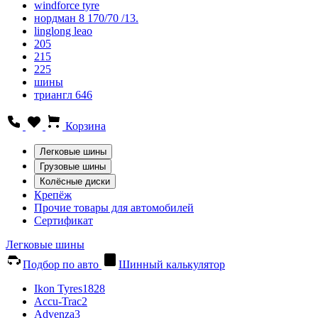
windforce tyre
нордман 8 170/70 /13.
linglong leao
205
215
225
шины
триангл 646
Корзина
Легковые шины
Грузовые шины
Колёсные диски
Крепёж
Прочие товары для автомобилей
Сертификат
Легковые шины
Подбор по авто
Шинный калькулятор
Ikon Tyres
1828
Accu-Trac
2
Advenza
3