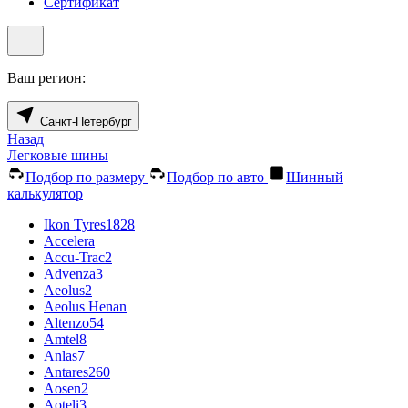
Сертификат
Ваш регион:
Санкт-Петербург
Назад
Легковые шины
Подбор по размеру
Подбор по авто
Шинный
калькулятор
Ikon Tyres
1828
Accelera
Accu-Trac
2
Advenza
3
Aeolus
2
Aeolus Henan
Altenzo
54
Amtel
8
Anlas
7
Antares
260
Aosen
2
Aoteli
3