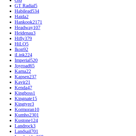
Gt
6
GT Radial
5
Habilead
534
Haida
2
Hankook
2171
Headway
107
Heidenau
3
Hifly
379
HiLO
5
Ikon
92
iLink
224
Imperial
520
Joyroad
65
Kama
22
Kapsen
237
Kavir
21
Kenda
47
Kingboss
1
Kingnate
15
Kingtyre
3
Kormoran
10
Kumho
2301
Kustone
124
Landrock
3
Landsail
701