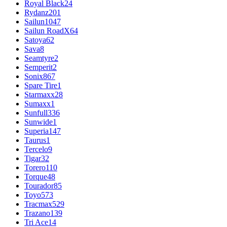
Royal Black
24
Rydanz
201
Sailun
1047
Sailun RoadX
64
Satoya
62
Sava
8
Seamtyre
2
Semperit
2
Sonix
867
Spare Tire
1
Starmaxx
28
Sumaxx
1
Sunfull
336
Sunwide
1
Superia
147
Taurus
1
Tercelo
9
Tigar
32
Torero
110
Torque
48
Tourador
85
Toyo
573
Tracmax
529
Trazano
139
Tri Ace
14