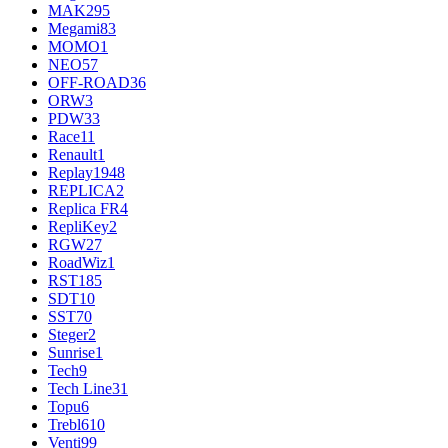
MAK
295
Megami
83
MOMO
1
NEO
57
OFF-ROAD
36
ORW
3
PDW
33
Race
11
Renault
1
Replay
1948
REPLICA
2
Replica FR
4
RepliKey
2
RGW
27
RoadWiz
1
RST
185
SDT
10
SST
70
Steger
2
Sunrise
1
Tech
9
Tech Line
31
Topu
6
Trebl
610
Venti
99