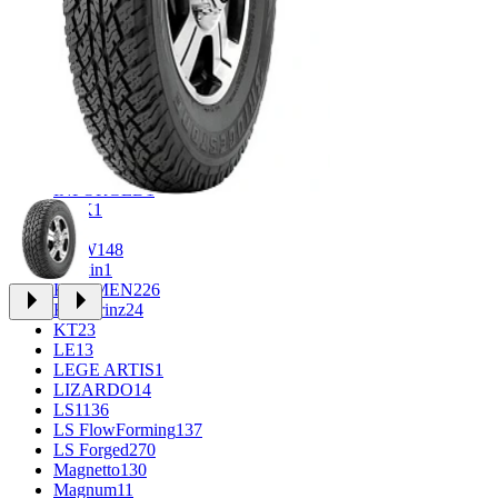
CROSS_STREET
31
Eurodisk
1
FF
33
FR REPLICA
1
GR
34
Grizzly
3
iFree
965
iFree Original
49
Ikon
1
INFORGED
1
K&K
1
K7
2
KDW
148
Keskin
1
KHOMEN
226
Kronprinz
24
KT
23
LE
13
LEGE ARTIS
1
LIZARDO
14
LS
1136
LS FlowForming
137
LS Forged
270
Magnetto
130
Magnum
11