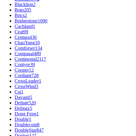
Blacklion
2
Boto
205
Brics
2
Bridgestone
1090
Cachland
1
Ceat
99
Centara
436
ChaoYang
10
Comforser
134
Compasal
489
Continental
2117
Contyre
39
Cooper
12
Cordiant
728
CrossLeader
1
CrossWind
3
Cst
1
Davanti
5
Delinte
520
Delmax
5
Dong Feng
1
Double
1
Doublecoin
8
DoubleStar
847
Dunlop
127