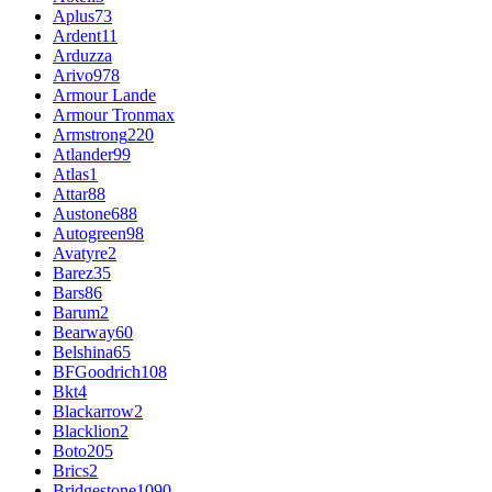
Aplus
73
Ardent
11
Arduzza
Arivo
978
Armour Lande
Armour Tronmax
Armstrong
220
Atlander
99
Atlas
1
Attar
88
Austone
688
Autogreen
98
Avatyre
2
Barez
35
Bars
86
Barum
2
Bearway
60
Belshina
65
BFGoodrich
108
Bkt
4
Blackarrow
2
Blacklion
2
Boto
205
Brics
2
Bridgestone
1090