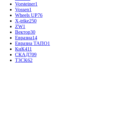
Vorsteiner
1
Vossen
1
Wheels UP
76
X-trike
250
ZW
1
Вектор
30
Евразиа
14
Евразиа ТАПО
1
КиК
411
СКАД
709
ТЗСК
62