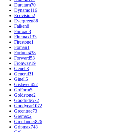
Duraturn
70
Dynamo
116
Ecovision
2
Evergreen
86
Falken
8
Farroad
3
Firemax
133
Firestone
1
Foman
1
Fortune
438
Forward
53
Fronway
19
Genell
3
General
31
Ginell
5
Gislaved
452
GoForm
5
Goldstone
2
Goodride
572
Goodyear
1072
Greentrac
73
Gremax
2
Grenlander
826
Gripmax
748