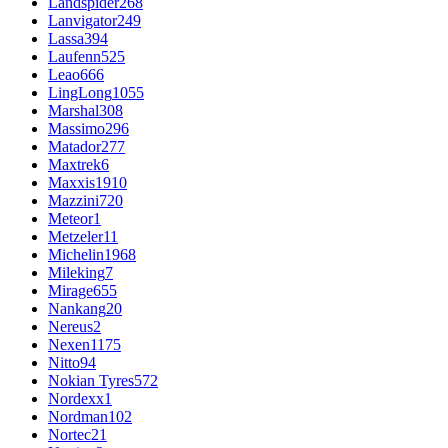
Landspider
268
Lanvigator
249
Lassa
394
Laufenn
525
Leao
666
LingLong
1055
Marshal
308
Massimo
296
Matador
277
Maxtrek
6
Maxxis
1910
Mazzini
720
Meteor
1
Metzeler
11
Michelin
1968
Mileking
7
Mirage
655
Nankang
20
Nereus
2
Nexen
1175
Nitto
94
Nokian Tyres
572
Nordexx
1
Nordman
102
Nortec
21