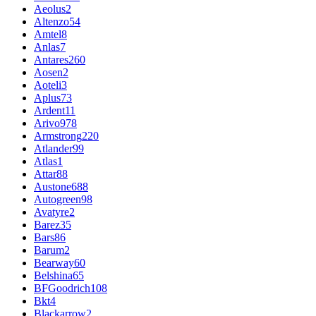
Aeolus
2
Altenzo
54
Amtel
8
Anlas
7
Antares
260
Aosen
2
Aoteli
3
Aplus
73
Ardent
11
Arivo
978
Armstrong
220
Atlander
99
Atlas
1
Attar
88
Austone
688
Autogreen
98
Avatyre
2
Barez
35
Bars
86
Barum
2
Bearway
60
Belshina
65
BFGoodrich
108
Bkt
4
Blackarrow
2