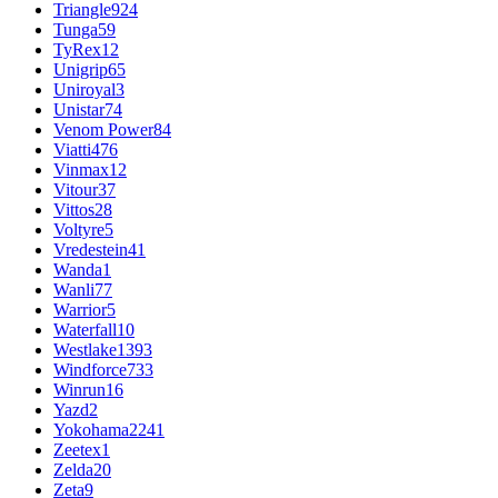
Triangle
924
Tunga
59
TyRex
12
Unigrip
65
Uniroyal
3
Unistar
74
Venom Power
84
Viatti
476
Vinmax
12
Vitour
37
Vittos
28
Voltyre
5
Vredestein
41
Wanda
1
Wanli
77
Warrior
5
Waterfall
10
Westlake
1393
Windforce
733
Winrun
16
Yazd
2
Yokohama
2241
Zeetex
1
Zelda
20
Zeta
9