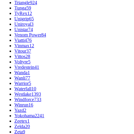
Triangle
924
Tunga
59
TyRex
12
Unigrip
65
Uniroyal
3
Unistar
74
Venom Power
84
Viatti
476
Vinmax
12
Vitour
37
Vittos
28
Voltyre
5
Vredestein
41
Wanda
1
Wanli
77
Warrior
5
Waterfall
10
Westlake
1393
Windforce
733
Winrun
16
Yazd
2
Yokohama
2241
Zeetex
1
Zelda
20
Zeta
9