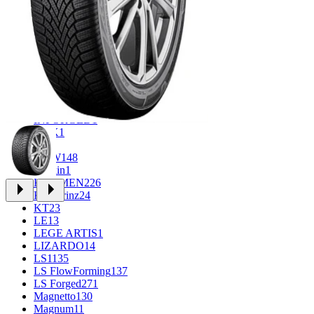
CROSS_STREET
31
Eurodisk
1
FF
30
FR REPLICA
1
GR
34
Grizzly
3
iFree
914
iFree Original
49
Ikon
1
INFORGED
1
K&K
1
K7
2
KDW
148
Keskin
1
KHOMEN
226
Kronprinz
24
KT
23
LE
13
LEGE ARTIS
1
LIZARDO
14
LS
1135
LS FlowForming
137
LS Forged
271
Magnetto
130
Magnum
11