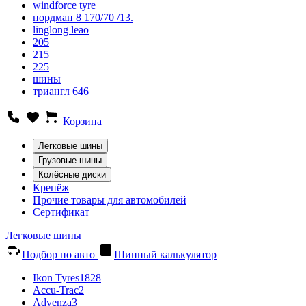
windforce tyre
нордман 8 170/70 /13.
linglong leao
205
215
225
шины
триангл 646
Корзина
Легковые шины
Грузовые шины
Колёсные диски
Крепёж
Прочие товары для автомобилей
Сертификат
Легковые шины
Подбор по авто
Шинный калькулятор
Ikon Tyres
1828
Accu-Trac
2
Advenza
3