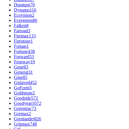
Duraturn
70
Dynamo
116
Ecovision
2
Evergreen
86
Falken
8
Farroad
3
Firemax
133
Firestone
1
Foman
1
Fortune
438
Forward
53
Fronway
19
Genell
3
General
31
Ginell
5
Gislaved
452
GoForm
5
Goldstone
2
Goodride
572
Goodyear
1072
Greentrac
73
Gremax
2
Grenlander
826
Gripmax
748