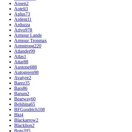
Aosen
2
Aoteli
3
Aplus
73
Ardent
11
Arduzza
Arivo
978
Armour Lande
Armour Tronmax
Armstrong
220
Atlander
99
Atlas
1
Attar
88
Austone
688
Autogreen
98
Avatyre
2
Barez
35
Bars
86
Barum
2
Bearway
60
Belshina
65
BFGoodrich
108
Bkt
4
Blackarrow
2
Blacklion
2
Boto
205