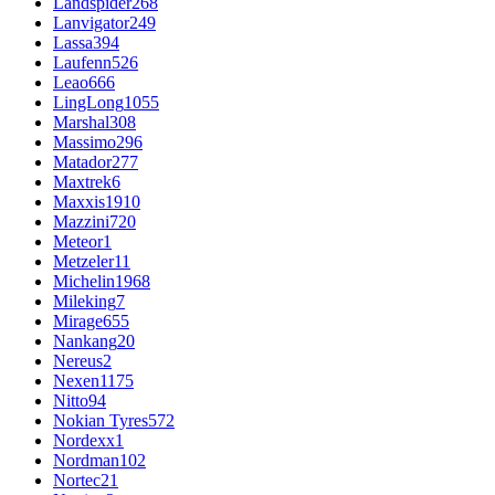
Landspider
268
Lanvigator
249
Lassa
394
Laufenn
526
Leao
666
LingLong
1055
Marshal
308
Massimo
296
Matador
277
Maxtrek
6
Maxxis
1910
Mazzini
720
Meteor
1
Metzeler
11
Michelin
1968
Mileking
7
Mirage
655
Nankang
20
Nereus
2
Nexen
1175
Nitto
94
Nokian Tyres
572
Nordexx
1
Nordman
102
Nortec
21