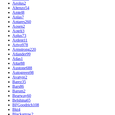
Aeolus
2
Altenzo
54
Amtel
8
Anlas
7
Antares
260
Aosen
2
Aoteli
3
Aplus
73
Ardent
11
Arivo
978
Armstrong
220
Atlander
99
Atlas
1
Attar
88
Austone
688
Autogreen
98
Avatyre
2
Barez
35
Bars
86
Barum
2
Bearway
60
Belshina
65
BFGoodrich
108
Bkt
4
Blackarrow
2