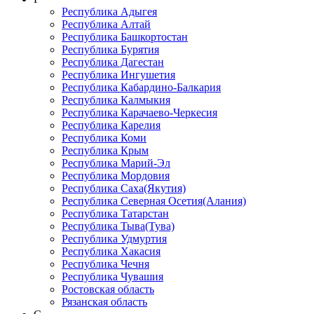
Республика Адыгея
Республика Алтай
Республика Башкортостан
Республика Бурятия
Республика Дагестан
Республика Ингушетия
Республика Кабардино-Балкария
Республика Калмыкия
Республика Карачаево-Черкеcия
Республика Карелия
Республика Коми
Республика Крым
Республика Марий-Эл
Республика Мордовия
Республика Саха(Якутия)
Республика Северная Осетия(Алания)
Республика Татарстан
Республика Тыва(Тува)
Республика Удмуртия
Республика Хакасия
Республика Чечня
Республика Чувашия
Ростовская область
Рязанская область