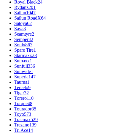
Royal Black
24
Rydanz
201
Sailun
1047
Sailun RoadX
64
Satoya
62
Sava
8
Seamtyre
2
Semperit
2
Sonix
867
Spare Tire
1
Starmaxx
28
Sumaxx
1
Sunfull
336
Sunwide
1
Superia
147
Taurus
1
Tercelo
9
Tigar
32
Torero
110
Torque
48
Tourador
85
Toyo
573
Tracmax
529
Trazano
139
Tri Ace
14