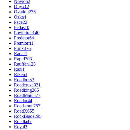
Novion
2
Onyx
12
Ovation
236
Ozka
4
Pace
22
Petlas
10
Powertrac
140
Predator
64
Premiorri
1
Prinx
376
Radar
1
Rapid
303
Rauffan
123
Razi
1
Riken
3
Roadboss
3
Roadcruza
331
Roadking
265
RoadMarch
77
Roador
44
Roadstone
757
RoadX
655
RockBlade
295
Rotalla
47
Royal
3