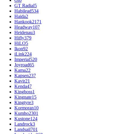
Gt
6
GT Radial
5
Habilead
534
Haida
2
Hankook
2171
Headway
107
Heidenau
3
Hifly
379
HiLO
5
Ikon
92
iLink
224
Imperial
520
Joyroad
65
Kama
22
Kapsen
237
Kavir
21
Kenda
47
Kingboss
1
Kingnate
15
Kingtyre
3
Kormoran
10
Kumho
2301
Kustone
124
Landrock
3
Landsail
701