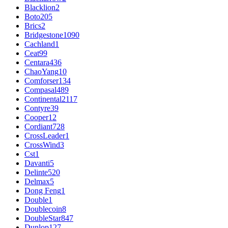
Blacklion
2
Boto
205
Brics
2
Bridgestone
1090
Cachland
1
Ceat
99
Centara
436
ChaoYang
10
Comforser
134
Compasal
489
Continental
2117
Contyre
39
Cooper
12
Cordiant
728
CrossLeader
1
CrossWind
3
Cst
1
Davanti
5
Delinte
520
Delmax
5
Dong Feng
1
Double
1
Doublecoin
8
DoubleStar
847
Dunlop
127