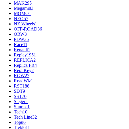
MAK
295
Megami
83
MOMO
1
NEO
57
NZ Wheels
1
OFF-ROAD
36
ORW
3
PDW
35
Race
11
Renault
1
Replay
1951
REPLICA
2
Replica FR
4
RepliKey
2
RGW
27
RoadWiz
1
RST
188
SDT
9
SST
70
Steger
2
Sunrise
1
Tech
10
Tech Line
32
Topu
6
Trebl
611