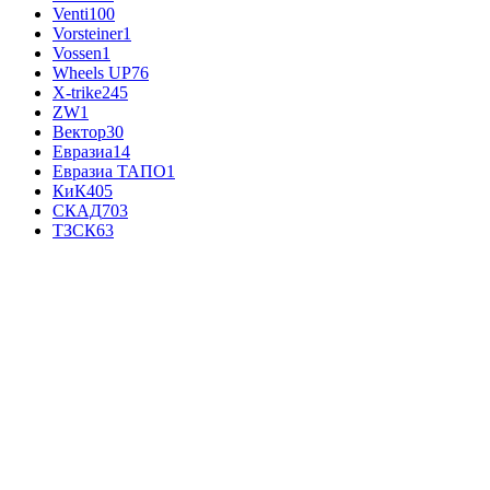
Venti
100
Vorsteiner
1
Vossen
1
Wheels UP
76
X-trike
245
ZW
1
Вектор
30
Евразиа
14
Евразиа ТАПО
1
КиК
405
СКАД
703
ТЗСК
63