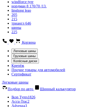
windforce tyre
нордман 8 170/70 /13.
linglong leao
205
215
триангл 646
шины
225
Корзина
Легковые шины
Грузовые шины
Колёсные диски
Крепёж
Прочие товары для автомобилей
Сертификат
Легковые шины
Подбор по авто
Шинный калькулятор
Ikon Tyres
1826
Accu-Trac
2
Advenza
3