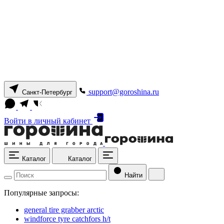
support@goroshina.ru
Санкт-Петербург
Войти
в личный кабинет
Каталог
Каталог
Найти
Популярные запросы:
general tire grabber arctic
windforce tyre catchfors h/t