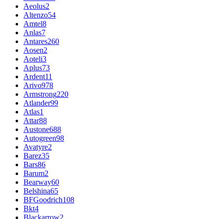
Aeolus
2
Altenzo
54
Amtel
8
Anlas
7
Antares
260
Aosen
2
Aoteli
3
Aplus
73
Ardent
11
Arivo
978
Armstrong
220
Atlander
99
Atlas
1
Attar
88
Austone
688
Autogreen
98
Avatyre
2
Barez
35
Bars
86
Barum
2
Bearway
60
Belshina
65
BFGoodrich
108
Bkt
4
Blackarrow
2