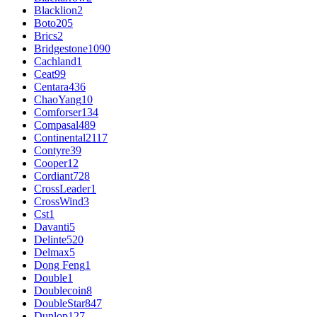
Blacklion
2
Boto
205
Brics
2
Bridgestone
1090
Cachland
1
Ceat
99
Centara
436
ChaoYang
10
Comforser
134
Compasal
489
Continental
2117
Contyre
39
Cooper
12
Cordiant
728
CrossLeader
1
CrossWind
3
Cst
1
Davanti
5
Delinte
520
Delmax
5
Dong Feng
1
Double
1
Doublecoin
8
DoubleStar
847
Dunlop
127