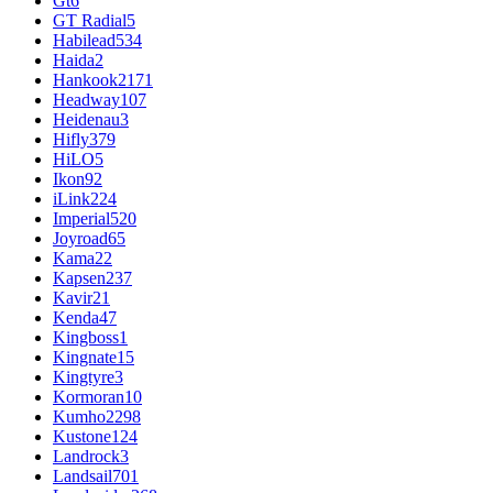
Gt
6
GT Radial
5
Habilead
534
Haida
2
Hankook
2171
Headway
107
Heidenau
3
Hifly
379
HiLO
5
Ikon
92
iLink
224
Imperial
520
Joyroad
65
Kama
22
Kapsen
237
Kavir
21
Kenda
47
Kingboss
1
Kingnate
15
Kingtyre
3
Kormoran
10
Kumho
2298
Kustone
124
Landrock
3
Landsail
701