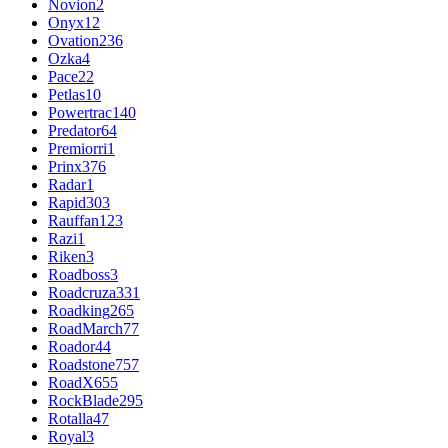
Novion
2
Onyx
12
Ovation
236
Ozka
4
Pace
22
Petlas
10
Powertrac
140
Predator
64
Premiorri
1
Prinx
376
Radar
1
Rapid
303
Rauffan
123
Razi
1
Riken
3
Roadboss
3
Roadcruza
331
Roadking
265
RoadMarch
77
Roador
44
Roadstone
757
RoadX
655
RockBlade
295
Rotalla
47
Royal
3