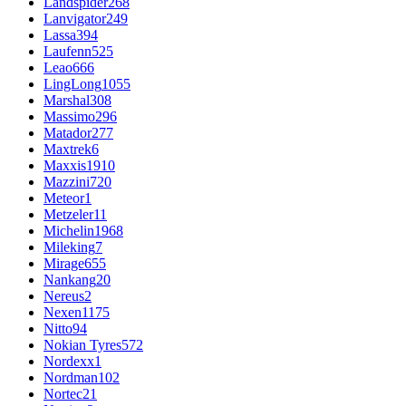
Landspider
268
Lanvigator
249
Lassa
394
Laufenn
525
Leao
666
LingLong
1055
Marshal
308
Massimo
296
Matador
277
Maxtrek
6
Maxxis
1910
Mazzini
720
Meteor
1
Metzeler
11
Michelin
1968
Mileking
7
Mirage
655
Nankang
20
Nereus
2
Nexen
1175
Nitto
94
Nokian Tyres
572
Nordexx
1
Nordman
102
Nortec
21