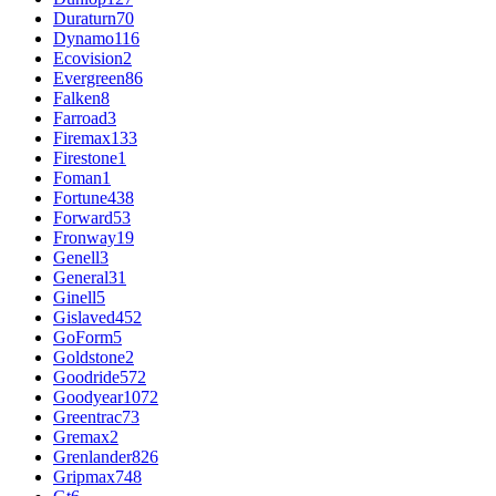
Duraturn
70
Dynamo
116
Ecovision
2
Evergreen
86
Falken
8
Farroad
3
Firemax
133
Firestone
1
Foman
1
Fortune
438
Forward
53
Fronway
19
Genell
3
General
31
Ginell
5
Gislaved
452
GoForm
5
Goldstone
2
Goodride
572
Goodyear
1072
Greentrac
73
Gremax
2
Grenlander
826
Gripmax
748