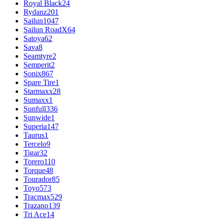
Royal Black
24
Rydanz
201
Sailun
1047
Sailun RoadX
64
Satoya
62
Sava
8
Seamtyre
2
Semperit
2
Sonix
867
Spare Tire
1
Starmaxx
28
Sumaxx
1
Sunfull
336
Sunwide
1
Superia
147
Taurus
1
Tercelo
9
Tigar
32
Torero
110
Torque
48
Tourador
85
Toyo
573
Tracmax
529
Trazano
139
Tri Ace
14