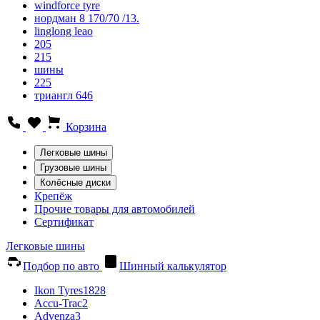
windforce tyre
нордман 8 170/70 /13.
linglong leao
205
215
шины
225
триангл 646
Корзина
Легковые шины
Грузовые шины
Колёсные диски
Крепёж
Прочие товары для автомобилей
Сертификат
Легковые шины
Подбор по авто
Шинный калькулятор
Ikon Tyres
1828
Accu-Trac
2
Advenza
3