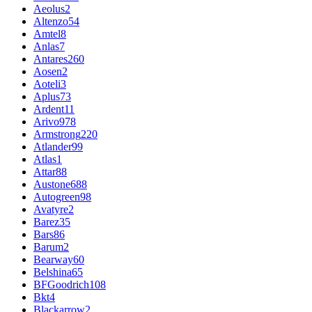
Aeolus
2
Altenzo
54
Amtel
8
Anlas
7
Antares
260
Aosen
2
Aoteli
3
Aplus
73
Ardent
11
Arivo
978
Armstrong
220
Atlander
99
Atlas
1
Attar
88
Austone
688
Autogreen
98
Avatyre
2
Barez
35
Bars
86
Barum
2
Bearway
60
Belshina
65
BFGoodrich
108
Bkt
4
Blackarrow
2