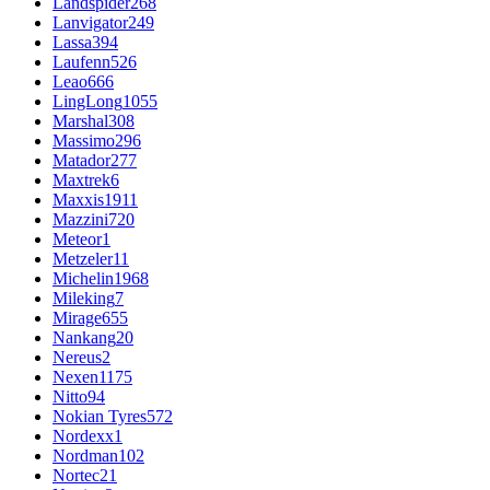
Landspider
268
Lanvigator
249
Lassa
394
Laufenn
526
Leao
666
LingLong
1055
Marshal
308
Massimo
296
Matador
277
Maxtrek
6
Maxxis
1911
Mazzini
720
Meteor
1
Metzeler
11
Michelin
1968
Mileking
7
Mirage
655
Nankang
20
Nereus
2
Nexen
1175
Nitto
94
Nokian Tyres
572
Nordexx
1
Nordman
102
Nortec
21