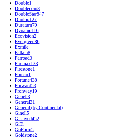
Double
1
Doublecoin
8
DoubleStar
847
Dunlop
127
Duraturn
70
Dynamo
116
Ecovision
2
Evergreen
86
Exmile
Falken
8
Farroad
3
Firemax
133
Firestone
1
Foman
1
Fortune
438
Forward
53
Fronway
19
Genell
3
General
31
General (by Continental)
Ginell
5
Gislaved
452
GiTi
GoForm
5
Goldstone
2