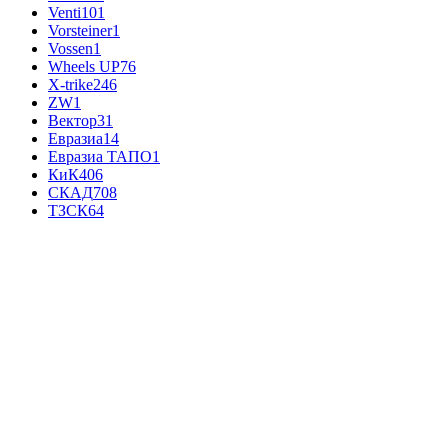
Venti
101
Vorsteiner
1
Vossen
1
Wheels UP
76
X-trike
246
ZW
1
Вектор
31
Евразиа
14
Евразиа ТАПО
1
КиК
406
СКАД
708
ТЗСК
64