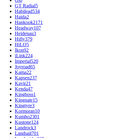
Gt
6
GT Radial
5
Habilead
534
Haida
2
Hankook
2171
Headway
107
Heidenau
3
Hifly
379
HiLO
5
Ikon
92
iLink
224
Imperial
520
Joyroad
65
Kama
22
Kapsen
237
Kavir
21
Kenda
47
Kingboss
1
Kingnate
15
Kingtyre
3
Kormoran
10
Kumho
2301
Kustone
124
Landrock
3
Landsail
701