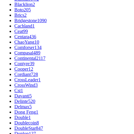
Blacklion
2
Boto
205
Brics
2
Bridgestone
1090
Cachland
1
Ceat
99
Centara
436
ChaoYang
10
Comforser
134
Compasal
489
Continental
2117
Contyre
39
Cooper
12
Cordiant
728
CrossLeader
1
CrossWind
3
Cst
1
Davanti
5
Delinte
520
Delmax
5
Dong Feng
1
Double
1
Doublecoin
8
DoubleStar
847
Dunlop
127