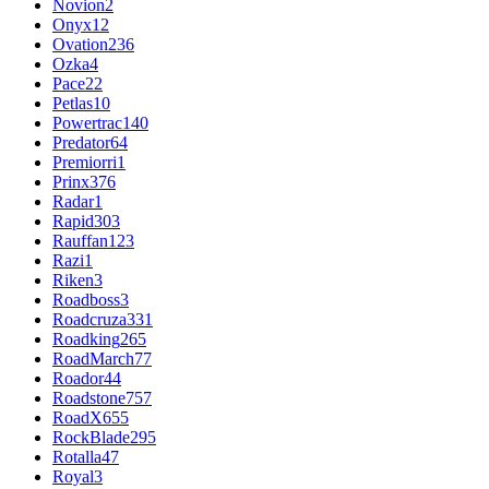
Novion
2
Onyx
12
Ovation
236
Ozka
4
Pace
22
Petlas
10
Powertrac
140
Predator
64
Premiorri
1
Prinx
376
Radar
1
Rapid
303
Rauffan
123
Razi
1
Riken
3
Roadboss
3
Roadcruza
331
Roadking
265
RoadMarch
77
Roador
44
Roadstone
757
RoadX
655
RockBlade
295
Rotalla
47
Royal
3