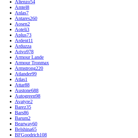
Altenzo
54
Amtel
8
Anlas
7
Antares
260
Aosen
2
Aoteli
3
Aplus
73
Ardent
11
Arduzza
Arivo
978
Armour Lande
Armour Tronmax
Armstrong
220
Atlander
99
Atlas
1
Attar
88
Austone
688
Autogreen
98
Avatyre
2
Barez
35
Bars
86
Barum
2
Bearway
60
Belshina
65
BFGoodrich
108