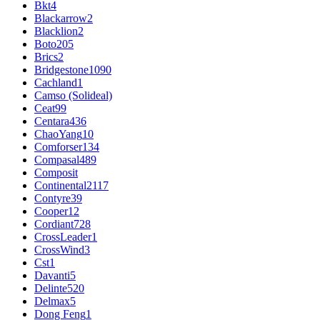
Bkt
4
Blackarrow
2
Blacklion
2
Boto
205
Brics
2
Bridgestone
1090
Cachland
1
Camso (Solideal)
Ceat
99
Centara
436
ChaoYang
10
Comforser
134
Compasal
489
Composit
Continental
2117
Contyre
39
Cooper
12
Cordiant
728
CrossLeader
1
CrossWind
3
Cst
1
Davanti
5
Delinte
520
Delmax
5
Dong Feng
1