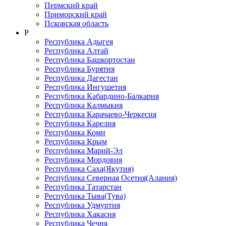
Пермский край
Приморский край
Псковская область
Р
Республика Адыгея
Республика Алтай
Республика Башкортостан
Республика Бурятия
Республика Дагестан
Республика Ингушетия
Республика Кабардино-Балкария
Республика Калмыкия
Республика Карачаево-Черкеcия
Республика Карелия
Республика Коми
Республика Крым
Республика Марий-Эл
Республика Мордовия
Республика Саха(Якутия)
Республика Северная Осетия(Алания)
Республика Татарстан
Республика Тыва(Тува)
Республика Удмуртия
Республика Хакасия
Республика Чечня