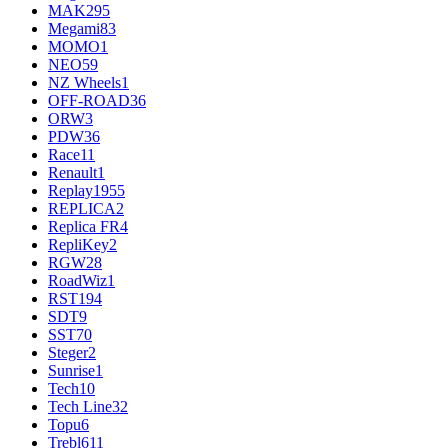
MAK
295
Megami
83
MOMO
1
NEO
59
NZ Wheels
1
OFF-ROAD
36
ORW
3
PDW
36
Race
11
Renault
1
Replay
1955
REPLICA
2
Replica FR
4
RepliKey
2
RGW
28
RoadWiz
1
RST
194
SDT
9
SST
70
Steger
2
Sunrise
1
Tech
10
Tech Line
32
Topu
6
Trebl
611