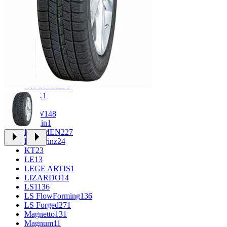
CROSS_STREET
31
Eurodisk
1
FF
30
FR REPLICA
1
GR
34
Grizzly
3
iFree
915
iFree Original
49
Ikon
1
INFORGED
1
K&K
1
K7
2
KDW
148
Keskin
1
KHOMEN
227
Kronprinz
24
KT
23
LE
13
LEGE ARTIS
1
LIZARDO
14
LS
1136
LS FlowForming
136
LS Forged
271
Magnetto
131
Magnum
11