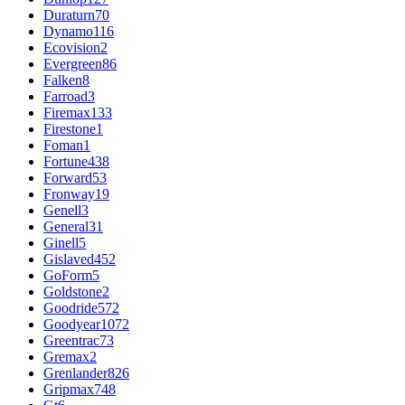
Duraturn
70
Dynamo
116
Ecovision
2
Evergreen
86
Falken
8
Farroad
3
Firemax
133
Firestone
1
Foman
1
Fortune
438
Forward
53
Fronway
19
Genell
3
General
31
Ginell
5
Gislaved
452
GoForm
5
Goldstone
2
Goodride
572
Goodyear
1072
Greentrac
73
Gremax
2
Grenlander
826
Gripmax
748