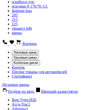
windforce tyre
нордман 8 170/70 /13.
linglong leao
205
215
225
триангл 646
шины
Корзина
Легковые шины
Грузовые шины
Колёсные диски
Крепёж
Прочие товары для автомобилей
Сертификат
Легковые шины
Подбор по авто
Шинный калькулятор
Ikon Tyres
1826
Accu-Trac
2
Advenza
3