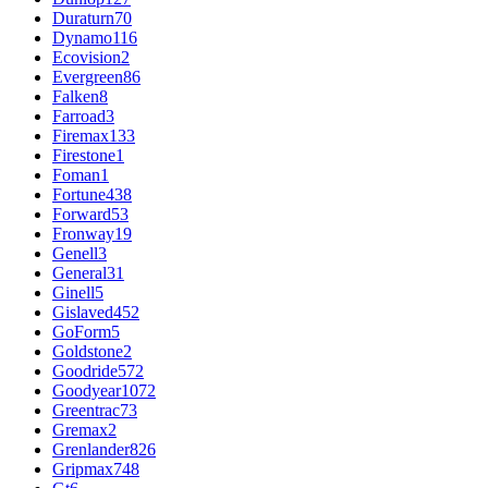
Duraturn
70
Dynamo
116
Ecovision
2
Evergreen
86
Falken
8
Farroad
3
Firemax
133
Firestone
1
Foman
1
Fortune
438
Forward
53
Fronway
19
Genell
3
General
31
Ginell
5
Gislaved
452
GoForm
5
Goldstone
2
Goodride
572
Goodyear
1072
Greentrac
73
Gremax
2
Grenlander
826
Gripmax
748