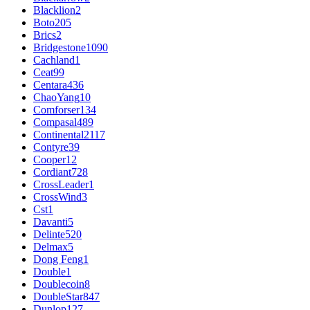
Blacklion
2
Boto
205
Brics
2
Bridgestone
1090
Cachland
1
Ceat
99
Centara
436
ChaoYang
10
Comforser
134
Compasal
489
Continental
2117
Contyre
39
Cooper
12
Cordiant
728
CrossLeader
1
CrossWind
3
Cst
1
Davanti
5
Delinte
520
Delmax
5
Dong Feng
1
Double
1
Doublecoin
8
DoubleStar
847
Dunlop
127