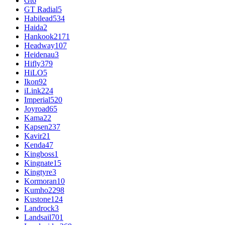
Gt
6
GT Radial
5
Habilead
534
Haida
2
Hankook
2171
Headway
107
Heidenau
3
Hifly
379
HiLO
5
Ikon
92
iLink
224
Imperial
520
Joyroad
65
Kama
22
Kapsen
237
Kavir
21
Kenda
47
Kingboss
1
Kingnate
15
Kingtyre
3
Kormoran
10
Kumho
2298
Kustone
124
Landrock
3
Landsail
701