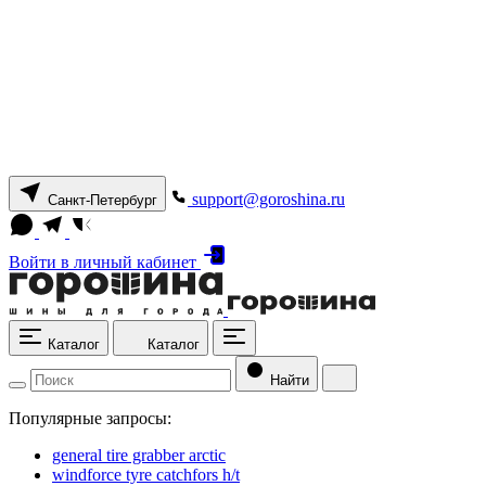
support@goroshina.ru
Санкт-Петербург
Войти
в личный кабинет
Каталог
Каталог
Найти
Популярные запросы:
general tire grabber arctic
windforce tyre catchfors h/t