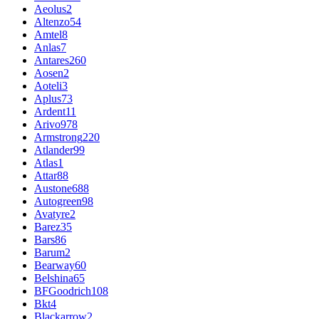
Aeolus
2
Altenzo
54
Amtel
8
Anlas
7
Antares
260
Aosen
2
Aoteli
3
Aplus
73
Ardent
11
Arivo
978
Armstrong
220
Atlander
99
Atlas
1
Attar
88
Austone
688
Autogreen
98
Avatyre
2
Barez
35
Bars
86
Barum
2
Bearway
60
Belshina
65
BFGoodrich
108
Bkt
4
Blackarrow
2