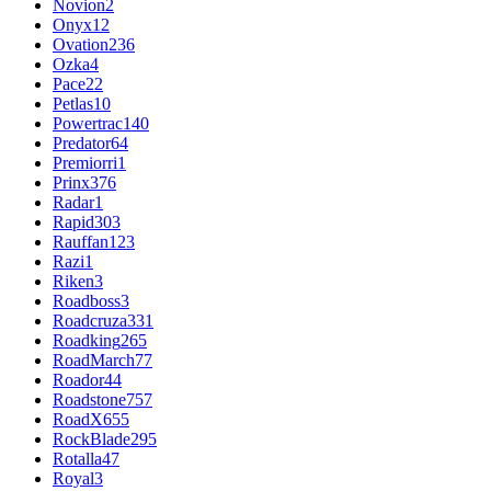
Novion
2
Onyx
12
Ovation
236
Ozka
4
Pace
22
Petlas
10
Powertrac
140
Predator
64
Premiorri
1
Prinx
376
Radar
1
Rapid
303
Rauffan
123
Razi
1
Riken
3
Roadboss
3
Roadcruza
331
Roadking
265
RoadMarch
77
Roador
44
Roadstone
757
RoadX
655
RockBlade
295
Rotalla
47
Royal
3