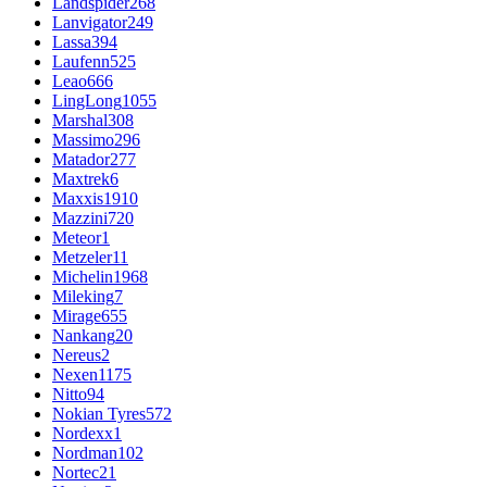
Landspider
268
Lanvigator
249
Lassa
394
Laufenn
525
Leao
666
LingLong
1055
Marshal
308
Massimo
296
Matador
277
Maxtrek
6
Maxxis
1910
Mazzini
720
Meteor
1
Metzeler
11
Michelin
1968
Mileking
7
Mirage
655
Nankang
20
Nereus
2
Nexen
1175
Nitto
94
Nokian Tyres
572
Nordexx
1
Nordman
102
Nortec
21